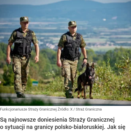
Funkcjonariusze Straży Granicznej
Źródło:
X
/
Straż Graniczna
Są najnowsze doniesienia Straży Granicznej
o sytuacji na granicy polsko-białoruskiej. Jak się