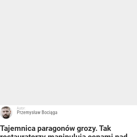
Autor:
Przemysław Bociąga
Tajemnica paragonów grozy. Tak
restauratorzy manipulują cenami nad