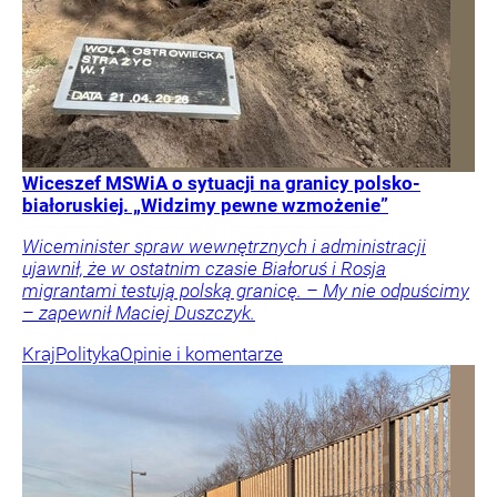
Wiceszef MSWiA o sytuacji na granicy polsko-
białoruskiej. „Widzimy pewne wzmożenie”
Wiceminister spraw wewnętrznych i administracji
ujawnił, że w ostatnim czasie Białoruś i Rosja
migrantami testują polską granicę. – My nie odpuścimy
– zapewnił Maciej Duszczyk.
Kraj
Polityka
Opinie i komentarze