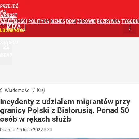
PRZEJDŹ
NA
WPROST
STRONĘ
WIADOMOŚCI
POLITYKA
BIZNES
DOM
ZDROWIE
ROZRYWKA
TYGODN
GŁÓWNĄ
KRAJ
UBSKRYBUJ
ZALOGUJ
MENU
Wiadomości
/
Kraj
Incydenty z udziałem migrantów przy
granicy Polski z Białorusią. Ponad 50
osób w rękach służb
Dodano:
25
lipca
2022
8:33