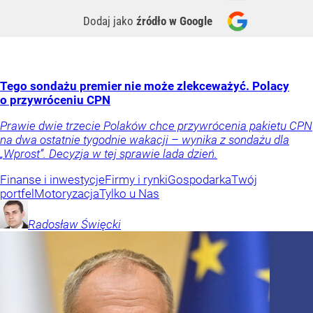
Dodaj jako
źródło w Google
Tego sondażu premier nie może zlekceważyć. Polacy
o przywróceniu CPN
Prawie dwie trzecie Polaków chce przywrócenia pakietu CPN
na dwa ostatnie tygodnie wakacji – wynika z sondażu dla
„Wprost”. Decyzja w tej sprawie lada dzień.
Finanse i inwestycje
Firmy i rynki
Gospodarka
Twój
portfel
Motoryzacja
Tylko u Nas
Radosław
Święcki