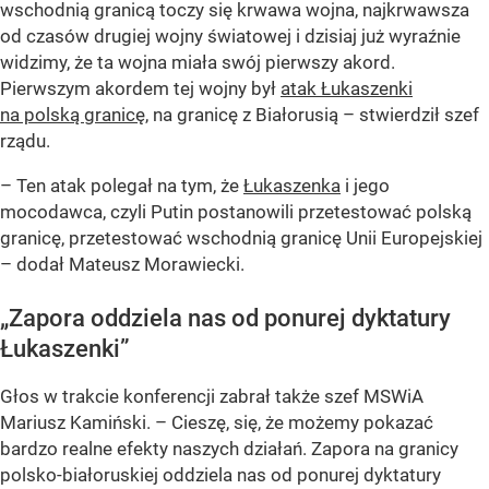
wschodnią granicą toczy się krwawa wojna, najkrwawsza
od czasów drugiej wojny światowej i dzisiaj już wyraźnie
widzimy, że ta wojna miała swój pierwszy akord.
Pierwszym akordem tej wojny był
atak Łukaszenki
na polską granicę
, na granicę z Białorusią
– stwierdził szef
rządu.
–
Ten atak polegał na tym, że
Łukaszenka
i jego
mocodawca, czyli Putin postanowili przetestować polską
granicę, przetestować wschodnią granicę Unii Europejskiej
– dodał Mateusz Morawiecki.
„Zapora oddziela nas od ponurej dyktatury
Łukaszenki”
Głos w trakcie konferencji zabrał także szef MSWiA
Mariusz Kamiński. –
Cieszę, się, że możemy pokazać
bardzo realne efekty naszych działań. Zapora na granicy
polsko-białoruskiej oddziela nas od ponurej dyktatury