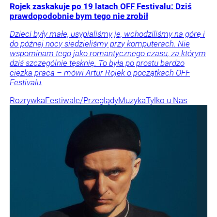
Rojek zaskakuje po 19 latach OFF Festivalu: Dziś
prawdopodobnie bym tego nie zrobił
Dzieci były małe, usypialiśmy je, wchodziliśmy na górę i
do późnej nocy siedzieliśmy przy komputerach. Nie
wspominam tego jako romantycznego czasu, za którym
dziś szczególnie tęsknię. To była po prostu bardzo
ciężka praca – mówi Artur Rojek o początkach OFF
Festivalu.
Rozrywka
Festiwale/Przeglądy
Muzyka
Tylko u Nas