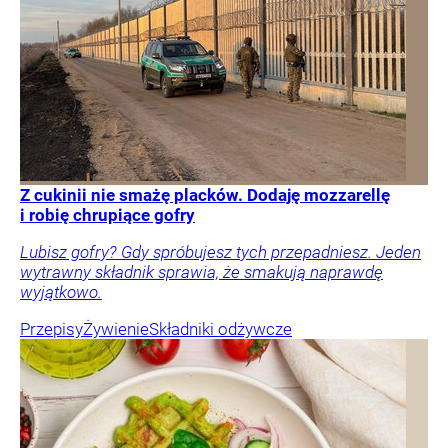
Z cukinii nie smażę placków. Dodaję mozzarellę
i robię chrupiące gofry
Lubisz gofry? Gdy spróbujesz tych przepadniesz. Jeden
wytrawny składnik sprawia, że smakują naprawdę
wyjątkowo.
Przepisy
Żywienie
Składniki odżywcze