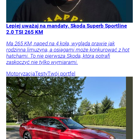
Lepiej uważaj na mandaty. Skoda Superb Sportline
2.0 TSI 265 KM
Ma 265 KM, napęd na 4 koła, wygląda prawie jak
rodzinna limuzyna, a osiągami może konkurować z hot
hatchami. To nie pierwsza Skoda, która potrafi
zaskoczyć nie tylko wymiarami.
Motoryzacja
Testy
Twój portfel