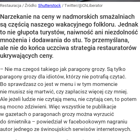
Restauracja
/ Źródło:
Shutterstock
/
Twitter/@ChLiberator
Narzekanie na ceny w nadmorskich smażalniach
są częścią naszego wakacyjnego folkloru. Jednak
to nie głupota turystów, naiwność ani niezdolność
mnożenia i dodawania do stu. To przemyślana,
ale nie do końca uczciwa strategia restauratorów
ukrywających ceny.
– Nie ma czegoś takiego jak paragony grozy. Są tylko
paragony grozy dla idiotów, którzy nie potrafią czytać.
Bo sprawdzasz co jest w menu i w tym momencie
nie musisz się martwić, czy zapłacisz więcej czy mniej.
Ale jeżeli ludzie nie czytają menu, nie czytają cen, to potem
są mocno zdziwieni. Więc wszystkie te publikacje
w gazetach o paragonach grozy można wyrzucić
do śmietnika – powiedział w facebookowym nagraniu
autor jednego ze świnoujskich serwisów internetowych.