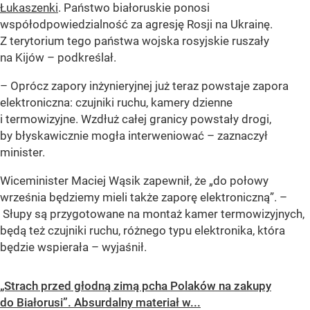
Łukaszenki
. Państwo bia
łoruskie ponosi
współodpowiedzialność za agresję Rosji na Ukrainę.
Z terytorium tego państwa wojska rosyjskie ruszały
na Kijów – podkreślał.
–
Oprócz zapory inżynieryjnej już teraz powstaje zapora
elektroniczna: czujniki ruchu, kamery dzienne
i termowizyjne. Wzdłuż całej granicy powstały drogi,
by błyskawicznie mogła interweniować
– zaznaczył
minister.
Wiceminister Maciej Wąsik zapewnił, że
„do połowy
września będziemy mieli także zaporę elektroniczną”. –
Słupy są przygotowane na montaż kamer termowizyjnych,
będą też czujniki ruchu, różnego typu elektronika, która
będzie wspierała
– wyjaśnił.
„Strach przed głodną zimą pcha Polaków na zakupy
do Białorusi”. Absurdalny materiał w...