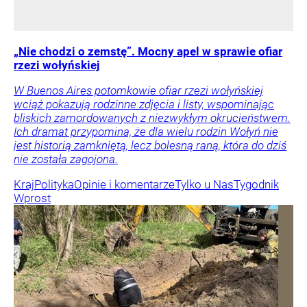
„Nie chodzi o zemstę”. Mocny apel w sprawie ofiar
rzezi wołyńskiej
W Buenos Aires potomkowie ofiar rzezi wołyńskiej
wciąż pokazują rodzinne zdjęcia i listy, wspominając
bliskich zamordowanych z niezwykłym okrucieństwem.
Ich dramat przypomina, że dla wielu rodzin Wołyń nie
jest historią zamkniętą, lecz bolesną raną, która do dziś
nie została zagojona.
Kraj
Polityka
Opinie i komentarze
Tylko u Nas
Tygodnik
Wprost