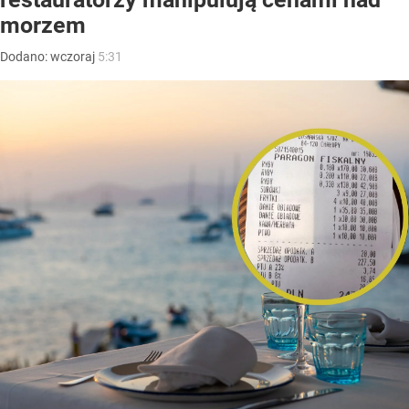
morzem
Dodano:
wczoraj
5:31