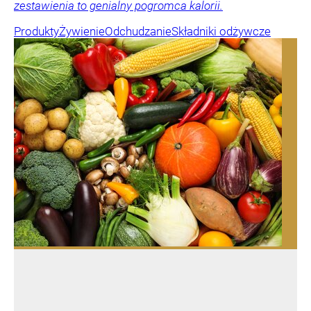
zestawienia to genialny pogromca kalorii.
Produkty
Żywienie
Odchudzanie
Składniki odżywcze