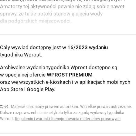
Amatorzy tej aktywności pewnie nie zdają sobie nawet
sprawy, że takie potoki stanowią ujęcia wody
dla podgórskich miejscowości.
Cały wywiad dostępny jest w
16/2023 wydaniu
tygodnika Wprost
.
Archiwalne wydania tygodnika Wprost dostępne są
w specjalnej ofercie
WPROST PREMIUM
oraz we wszystkich e-kioskach i w aplikacjach mobilnych
App Store
i
Google Play
.
© ℗
Materiał chroniony prawem autorskim. Wszelkie prawa zastrzeżone.
Dalsze rozpowszechnianie artykułu tylko za zgodą wydawcy tygodnika
Wprost.
Regulamin i warunki licencjonowania materiałów prasowych
.