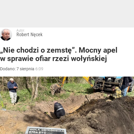
Autor:
Robert Nęcek
„Nie chodzi o zemstę”. Mocny apel
w sprawie ofiar rzezi wołyńskiej
Dodano:
7
sierpnia
6:09