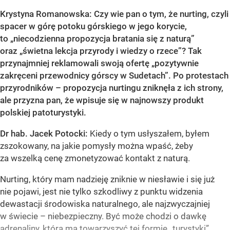
Krystyna Romanowska: Czy wie pan o tym, że nurting, czyli
spacer w górę potoku górskiego w jego korycie,
to „niecodzienna propozycja bratania się z naturą”
oraz „świetna lekcja przyrody i wiedzy o rzece”? Tak
przynajmniej reklamowali swoją ofertę „pozytywnie
zakręceni przewodnicy górscy w Sudetach”. Po protestach
przyrodników – propozycja nurtingu zniknęła z ich strony,
ale przyzna pan, że wpisuje się w najnowszy produkt
polskiej patoturystyki.
Dr hab. Jacek Potocki:
Kiedy o tym usłyszałem, byłem
zszokowany, na jakie pomysły można wpaść, żeby
za wszelką cenę zmonetyzować kontakt z naturą.
Nurting, który mam nadzieję zniknie w niesławie i się już
nie pojawi, jest nie tylko szkodliwy z punktu widzenia
dewastacji środowiska naturalnego, ale najzwyczajniej
w świecie – niebezpieczny. Być może chodzi o dawkę
adrenaliny, która ma towarzyszyć tej formie „turystyki”.