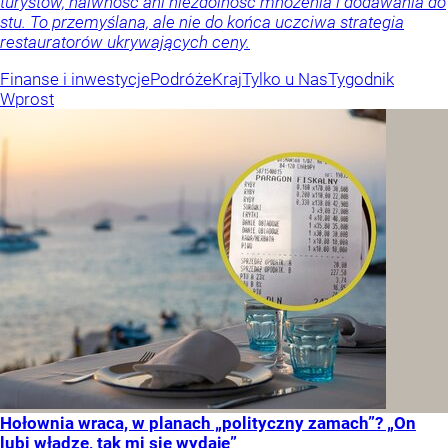
turystów, naiwność ani niezdolność mnożenia i dodawania do
stu. To przemyślana, ale nie do końca uczciwa strategia
restauratorów ukrywających ceny.
Finanse i inwestycje
Podróże
Kraj
Tylko u Nas
Tygodnik
Wprost
Hołownia wraca, w planach „polityczny zamach”? „On
lubi władzę, tak mi się wydaje”