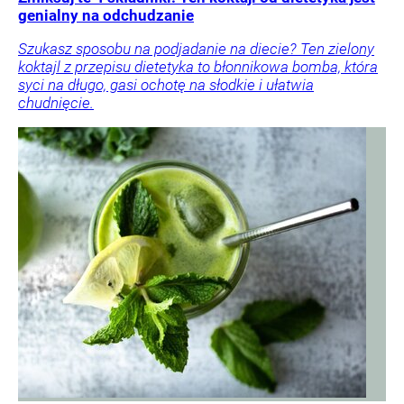
genialny na odchudzanie
Szukasz sposobu na podjadanie na diecie? Ten zielony
koktajl z przepisu dietetyka to błonnikowa bomba, która
syci na długo, gasi ochotę na słodkie i ułatwia
chudnięcie.