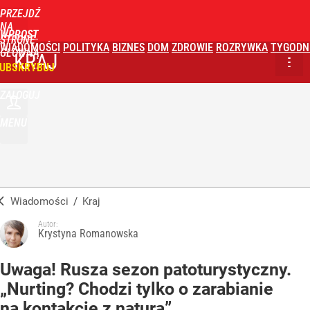
PRZEJDŹ
NA
WPROST
STRONĘ
WIADOMOŚCI
POLITYKA
BIZNES
DOM
ZDROWIE
ROZRYWKA
TYGODN
GŁÓWNĄ
KRAJ
UBSKRYBUJ
ZALOGUJ
MENU
Wiadomości
/
Kraj
Autor:
Krystyna Romanowska
Uwaga! Rusza sezon patoturystyczny.
„Nurting? Chodzi tylko o zarabianie
na kontakcie z naturą”