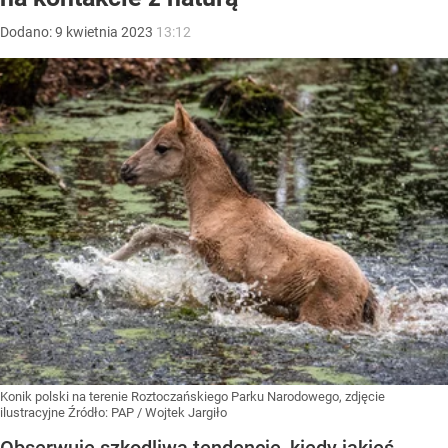
Dodano:
9
kwietnia
2023
13:12
Konik polski na terenie Roztoczańskiego Parku Narodowego, zdjęcie
ilustracyjne
Źródło:
PAP
/
Wojtek Jargiło
Obserwuję szkodliwą tendencję, kiedy jakieś