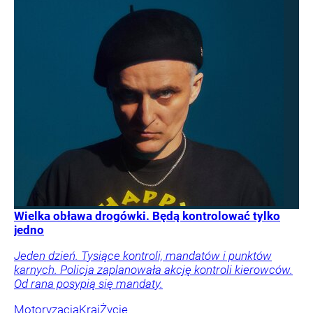
Wielka obława drogówki. Będą kontrolować tylko
jedno
Jeden dzień. Tysiące kontroli, mandatów i punktów
karnych. Policja zaplanowała akcję kontroli kierowców.
Od rana posypią się mandaty.
Motoryzacja
Kraj
Życie