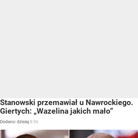
Stanowski przemawiał u Nawrockiego.
Giertych: „Wazelina jakich mało”
Dodano:
dzisiaj
8:56