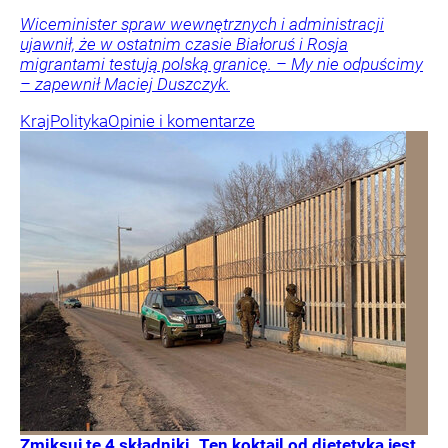
Wiceminister spraw wewnętrznych i administracji
ujawnił, że w ostatnim czasie Białoruś i Rosja
migrantami testują polską granicę. – My nie odpuścimy
– zapewnił Maciej Duszczyk.
Kraj
Polityka
Opinie i komentarze
Zmiksuj te 4 składniki. Ten koktajl od dietetyka jest