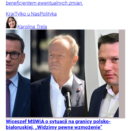
beneficjentem ewentualnych zmian.
Kraj
Tylko u Nas
Polityka
Karolina
Trela
Wiceszef MSWiA o sytuacji na granicy polsko-
białoruskiej. „Widzimy pewne wzmożenie”