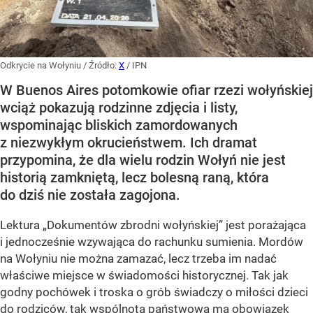
Odkrycie na Wołyniu
/ Źródło:
X
/
IPN
W Buenos Aires potomkowie ofiar rzezi wołyńskiej
wciąż pokazują rodzinne zdjęcia i listy,
wspominając bliskich zamordowanych
z niezwykłym okrucieństwem. Ich dramat
przypomina, że dla wielu rodzin Wołyń nie jest
historią zamkniętą, lecz bolesną raną, która
do dziś nie została zagojona.
Lektura „Dokumentów zbrodni wołyńskiej” jest porażająca
i jednocześnie wzywająca do rachunku sumienia. Mordów
na Wołyniu nie można zamazać, lecz trzeba im nadać
właściwe miejsce w świadomości historycznej. Tak jak
godny pochówek i troska o grób świadczy o miłości dzieci
do rodziców, tak wspólnota państwowa ma obowiązek