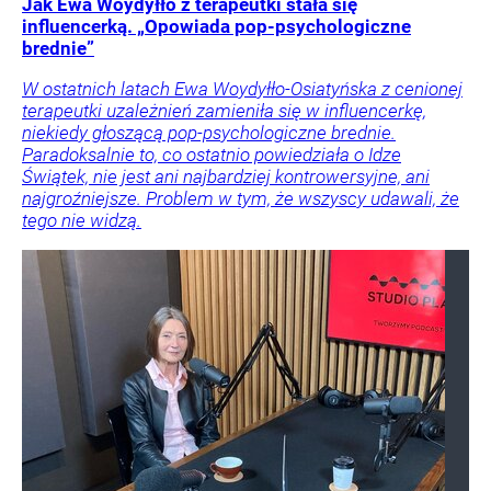
Jak Ewa Woydyłło z terapeutki stała się
influencerką. „Opowiada pop-psychologiczne
brednie”
W ostatnich latach Ewa Woydyłło-Osiatyńska z cenionej
terapeutki uzależnień zamieniła się w influencerkę,
niekiedy głoszącą pop-psychologiczne brednie.
Paradoksalnie to, co ostatnio powiedziała o Idze
Świątek, nie jest ani najbardziej kontrowersyjne, ani
najgroźniejsze. Problem w tym, że wszyscy udawali, że
tego nie widzą.