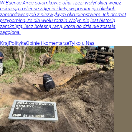
W Buenos Aires potomkowie ofiar rzezi wołyńskiej wciąż
pokazują rodzinne zdjęcia i listy, wspominając bliskich
zamordowanych z niezwykłym okrucieństwem. Ich dramat
przypomina, że dla wielu rodzin Wołyń nie jest historią
zamkniętą, lecz bolesną raną, która do dziś nie została
zagojona.
Kraj
Polityka
Opinie i komentarze
Tylko u Nas