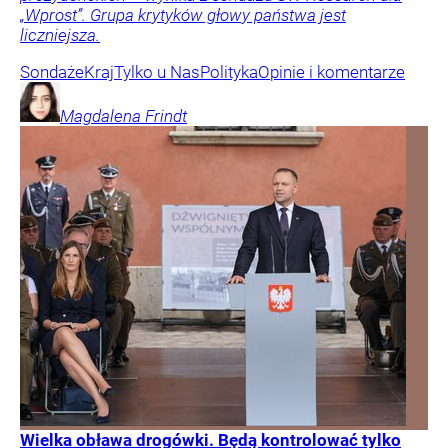
„Wprost”. Grupa krytyków głowy państwa jest
liczniejsza.
Sondaże
Kraj
Tylko u Nas
Polityka
Opinie i komentarze
Magdalena
Frindt
Wielka obława drogówki. Będą kontrolować tylko