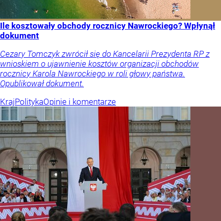
Ile kosztowały obchody rocznicy Nawrockiego? Wpłynął
dokument
Cezary Tomczyk zwrócił się do Kancelarii Prezydenta RP z
wnioskiem o ujawnienie kosztów organizacji obchodów
rocznicy Karola Nawrockiego w roli głowy państwa.
Opublikował dokument.
Kraj
Polityka
Opinie i komentarze