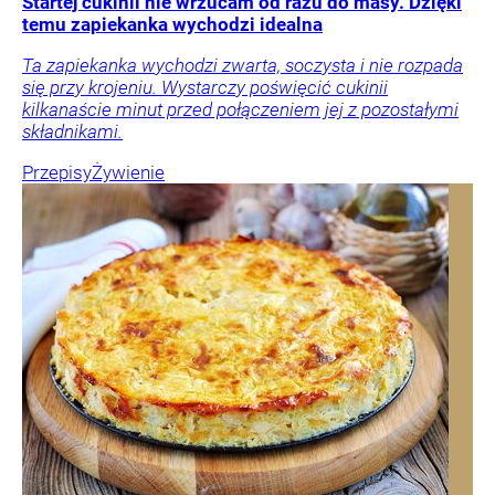
Startej cukinii nie wrzucam od razu do masy. Dzięki
temu zapiekanka wychodzi idealna
Ta zapiekanka wychodzi zwarta, soczysta i nie rozpada
się przy krojeniu. Wystarczy poświęcić cukinii
kilkanaście minut przed połączeniem jej z pozostałymi
składnikami.
Przepisy
Żywienie