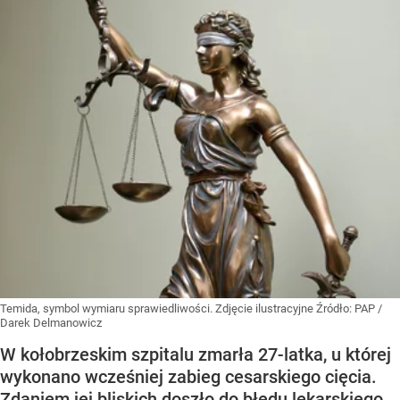
Temida, symbol wymiaru sprawiedliwości. Zdjęcie ilustracyjne
Źródło:
PAP
/
Darek Delmanowicz
W kołobrzeskim szpitalu zmarła 27-latka, u której
wykonano wcześniej zabieg cesarskiego cięcia.
Zdaniem jej bliskich doszło do błędu lekarskiego.