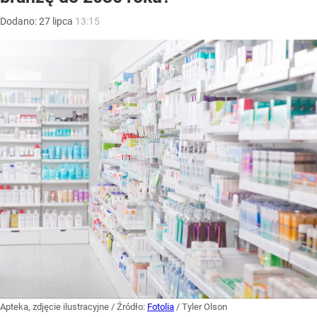
Dodano:
27
lipca
13:15
Apteka, zdjęcie ilustracyjne
/ Źródło:
Fotolia
/
Tyler Olson