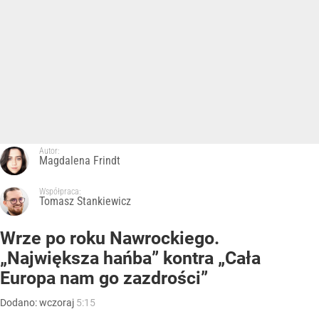
Autor:
Magdalena Frindt
Współpraca:
Tomasz Stankiewicz
Wrze po roku Nawrockiego.
„Największa hańba” kontra „Cała
Europa nam go zazdrości”
Dodano:
wczoraj
5:15