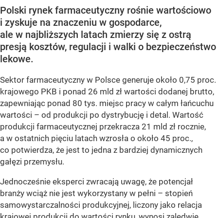
Polski rynek farmaceutyczny rośnie wartościowo
i zyskuje na znaczeniu w gospodarce,
ale w najbliższych latach zmierzy się z ostrą
presją kosztów, regulacji i walki o bezpieczeństwo
lekowe.
Sektor farmaceutyczny w Polsce generuje około 0,75 proc.
krajowego PKB i ponad 26 mld zł wartości dodanej brutto,
zapewniając ponad 80 tys. miejsc pracy w całym łańcuchu
wartości – od produkcji po dystrybucję i detal. Wartość
produkcji farmaceutycznej przekracza 21 mld zł rocznie,
a w ostatnich pięciu latach wzrosła o około 45 proc.,
co potwierdza, że jest to jedna z bardziej dynamicznych
gałęzi przemysłu.
Jednocześnie eksperci zwracają uwagę, że potencjał
branży wciąż nie jest wykorzystany w pełni – stopień
samowystarczalności produkcyjnej, liczony jako relacja
krajowej produkcji do wartości rynku, wynosi zaledwie