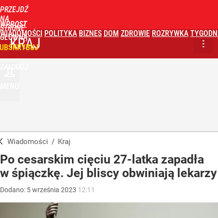
PRZEJDŹ
NA
WPROST
STRONĘ
WIADOMOŚCI
POLITYKA
BIZNES
DOM
ZDROWIE
ROZRYWKA
TYGODN
GŁÓWNĄ
KRAJ
UBSKRYBUJ
ZALOGUJ
MENU
Wiadomości
/
Kraj
Po cesarskim cięciu 27-latka zapadła
w śpiączkę. Jej bliscy obwiniają lekarzy
Dodano:
5
września
2023
12:11