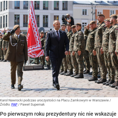
Karol Nawrocki podczas uroczystości na Placu Zamkowym w Warszawie
/
Źródło:
PAP
/
Paweł Supernak
Po pierwszym roku prezydentury nic nie wskazuje