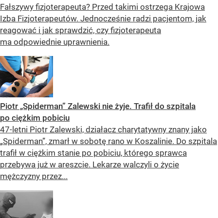
Fałszywy fizjoterapeuta? Przed takimi ostrzega Krajowa
Izba Fizjoterapeutów. Jednocześnie radzi pacjentom, jak
reagować i jak sprawdzić, czy fizjoterapeuta
ma odpowiednie uprawnienia.
Piotr „Spiderman” Zalewski nie żyje. Trafił do szpitala
po ciężkim pobiciu
47-letni Piotr Zalewski, działacz charytatywny znany jako
„Spiderman”, zmarł w sobotę rano w Koszalinie. Do szpitala
trafił w ciężkim stanie po pobiciu, którego sprawca
przebywa już w areszcie. Lekarze walczyli o życie
mężczyzny przez...