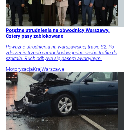
Potężne utrudnienia na obwodnicy Warszawy.
Cztery pasy zablokowane
Poważne utrudnienia na warszawskiej trasie S2. Po
zderzeniu trzech samochodów jedna osoba trafiła do
szpitala. Ruch odbywa się pasem awaryjnym.
Motoryzacja
Kraj
Warszawa