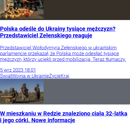
Polska odeśle do Ukrainy tysiące mężczyzn?
Przedstawiciel Zełenskiego reaguje
Przedstawiciel Wołodymyra Zełenskiego w ukraińskim
parlamencie przekazał, że Polska może odesłać tysiące
mężczyzn, którzy uciekli przed mobilizacją. Teraz tłumaczy.
5
wrz
2023
18:01
Świat
Wojna w Ukrainie
Życie
Kraj
W mieszkaniu w Redzie znaleziono ciała 32-latka
i jego córki. Nowe informacje