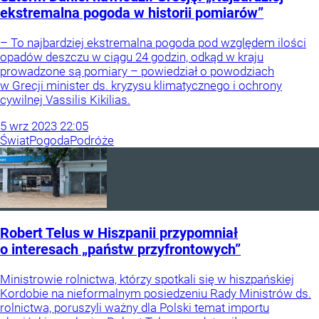
ekstremalna pogoda w historii pomiarów”
– To najbardziej ekstremalna pogoda pod względem ilości
opadów deszczu w ciągu 24 godzin, odkąd w kraju
prowadzone są pomiary – powiedział o powodziach
w Grecji minister ds. kryzysu klimatycznego i ochrony
cywilnej Vassilis Kikilias.
5
wrz
2023
22:05
Świat
Pogoda
Podróże
Robert Telus w Hiszpanii przypomniał
o interesach „państw przyfrontowych”
Ministrowie rolnictwa, którzy spotkali się w hiszpańskiej
Kordobie na nieformalnym posiedzeniu Rady Ministrów ds.
rolnictwa, poruszyli ważny dla Polski temat importu