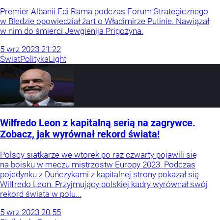
Premier Albanii Edi Rama podczas Forum Strategicznego
w Bledzie opowiedział żart o Władimirze Putinie. Nawiązał
w nim do śmierci Jewgienija Prigożyna.
5
wrz
2023
21:22
Świat
Polityka
Light
Wilfredo Leon z kapitalną serią na zagrywce.
Zobacz, jak wyrównał rekord świata!
Polscy siatkarze we wtorek po raz czwarty pojawili się
na boisku w meczu mistrzostw Europy 2023. Podczas
pojedynku z Duńczykami z kapitalnej strony pokazał się
Wilfredo Leon. Przyjmujący polskiej kadry wyrównał swój
rekord świata w polu...
5
wrz
2023
20:55