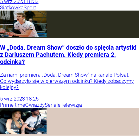
5
wrz
2023
18:33
Siatkówka
Sport
W „Doda. Dream Show” doszło do spięcia artystki
z Dariuszem Pachutem. Kiedy premiera 2.
odcinka?
Za nami premiera „Doda. Dream Show” na kanale Polsat.
Co wydarzyło się w pierwszym odcinku? Kiedy zobaczymy
kolejny?
5
wrz
2023
18:25
Prime time
Gwiazdy
Seriale
Telewizja