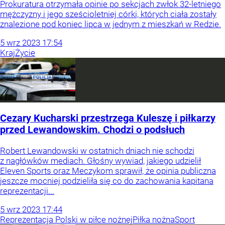
Prokuratura otrzymała opinie po sekcjach zwłok 32-letniego
mężczyzny i jego sześcioletniej córki, których ciała zostały
znalezione pod koniec lipca w jednym z mieszkań w Redzie.
5
wrz
2023
17:54
Kraj
Życie
Cezary Kucharski przestrzega Kuleszę i piłkarzy
przed Lewandowskim. Chodzi o podsłuch
Robert Lewandowski w ostatnich dniach nie schodzi
z nagłówków mediach. Głośny wywiad, jakiego udzielił
Eleven Sports oraz Meczykom sprawił, że opinia publiczna
jeszcze mocniej podzieliła się co do zachowania kapitana
reprezentacji...
5
wrz
2023
17:44
Reprezentacja Polski w piłce nożnej
Piłka nożna
Sport