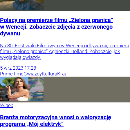
Polacy na premierze filmu „Zielona granica”
w Wenecji. Zobaczcie zdjęcia z czerwonego
dywanu
Na 80. Festiwalu Filmowym w Wenecji odbywa się premiera
filmu „Zielona granica” Agnieszki Holland. Zobaczcie, jak
wyglądają gwiazdy.
5
wrz
2023
17:28
Prime time
Gwiazdy
Kultura
Kraj
Wideo
Branża motoryzacyjna wnosi o waloryzację
programu „Mój elektryk”