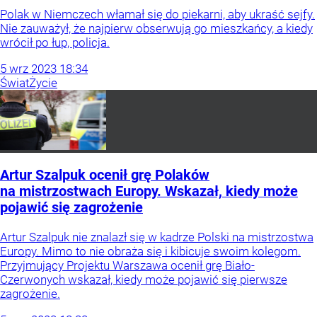
Polak w Niemczech włamał się do piekarni, aby ukraść sejfy.
Nie zauważył, że najpierw obserwują go mieszkańcy, a kiedy
wrócił po łup, policja.
5
wrz
2023
18:34
Świat
Życie
Artur Szalpuk ocenił grę Polaków
na mistrzostwach Europy. Wskazał, kiedy może
pojawić się zagrożenie
Artur Szalpuk nie znalazł się w kadrze Polski na mistrzostwa
Europy. Mimo to nie obraża się i kibicuje swoim kolegom.
Przyjmujący Projektu Warszawa ocenił grę Biało-
Czerwonych wskazał, kiedy może pojawić się pierwsze
zagrożenie.