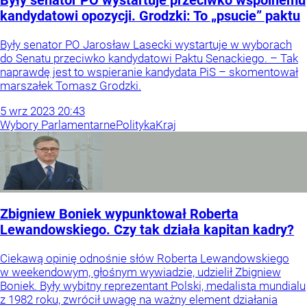
Były senator PO wystartuje przeciwko wspólnemu
kandydatowi opozycji. Grodzki: To „psucie” paktu
Były senator PO Jarosław Lasecki wystartuje w wyborach
do Senatu przeciwko kandydatowi Paktu Senackiego. – Tak
naprawdę jest to wspieranie kandydata PiS – skomentował
marszałek Tomasz Grodzki.
5
wrz
2023
20:43
Wybory Parlamentarne
Polityka
Kraj
Zbigniew Boniek wypunktował Roberta
Lewandowskiego. Czy tak działa kapitan kadry?
Ciekawą opinię odnośnie słów Roberta Lewandowskiego
w weekendowym, głośnym wywiadzie, udzielił Zbigniew
Boniek. Były wybitny reprezentant Polski, medalista mundialu
z 1982 roku, zwrócił uwagę na ważny element działania