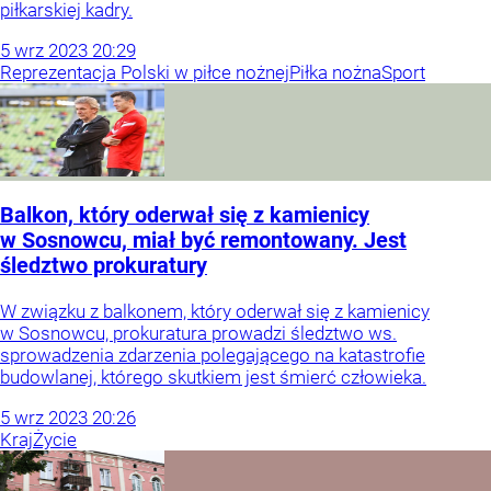
piłkarskiej kadry.
5
wrz
2023
20:29
Reprezentacja Polski w piłce nożnej
Piłka nożna
Sport
Balkon, który oderwał się z kamienicy
w Sosnowcu, miał być remontowany. Jest
śledztwo prokuratury
W związku z balkonem, który oderwał się z kamienicy
w Sosnowcu, prokuratura prowadzi śledztwo ws.
sprowadzenia zdarzenia polegającego na katastrofie
budowlanej, którego skutkiem jest śmierć człowieka.
5
wrz
2023
20:26
Kraj
Życie