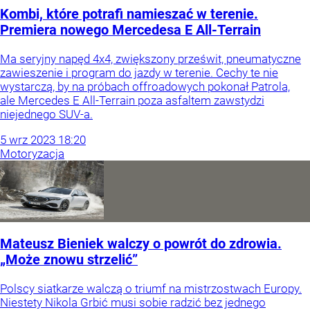
Kombi, które potrafi namieszać w terenie.
Premiera nowego Mercedesa E All-Terrain
Ma seryjny napęd 4x4, zwiększony prześwit, pneumatyczne
zawieszenie i program do jazdy w terenie. Cechy te nie
wystarczą, by na próbach offroadowych pokonał Patrola,
ale Mercedes E All-Terrain poza asfaltem zawstydzi
niejednego SUV-a.
5
wrz
2023
18:20
Motoryzacja
Mateusz Bieniek walczy o powrót do zdrowia.
„Może znowu strzelić”
Polscy siatkarze walczą o triumf na mistrzostwach Europy.
Niestety Nikola Grbić musi sobie radzić bez jednego