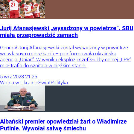
Jurij Afanasjewski „wysadzony w powietrze”. SBU
miała przeprowadzić zamach
Generał Jurij Afanasjewski został wysadzony w powietrze
we własnym mieszkaniu – poinformowała ukraińska
agencja „Unian”. W wyniku eksplozji szef służby celnej „LPR“
miał trafić do szpitala w ciężkim stanie.
5
wrz
2023
21:25
Wojna w Ukrainie
Świat
Polityka
Albański premier opowiedział żart o Władimirze
Putinie. Wywołał salwę śmiechu