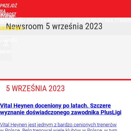
PRZEJDŹ
NA
WPROST
STRONĘ
WIADOMOŚCI
POLITYKA
BIZNES
DOM
ZDROWIE
ROZRYWKA
TYGODN
GŁÓWNĄ
Newsroom
5 września 2023
UBSKRYBUJ
ZALOGUJ
MENU
5 WRZEŚNIA 2023
Vital Heynen doceniony po latach. Szczere
wyznanie doświadczonego zawodnika PlusLigi
Vital Heynen jest jednym z bardzo cenionych trenerów
w Polsce. Belg trenował wiele klubów w Polsce, w tym