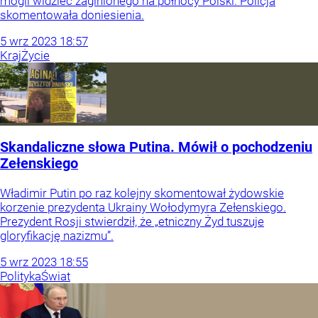
mogli widzieć zaginionego na północy Polski. Policja
skomentowała doniesienia.
5
wrz
2023
18:57
Kraj
Życie
Skandaliczne słowa Putina. Mówił o pochodzeniu
Zełenskiego
Władimir Putin po raz kolejny skomentował żydowskie
korzenie prezydenta Ukrainy Wołodymyra Zełenskiego.
Prezydent Rosji stwierdził, że „etniczny Żyd tuszuje
gloryfikację nazizmu”.
5
wrz
2023
18:55
Polityka
Świat