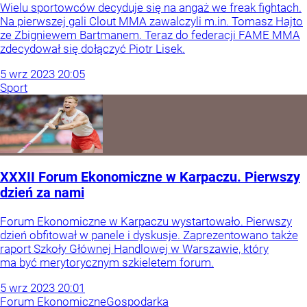
Wielu sportowców decyduje się na angaż we freak fightach.
Na pierwszej gali Clout MMA zawalczyli m.in. Tomasz Hajto
ze Zbigniewem Bartmanem. Teraz do federacji FAME MMA
zdecydował się dołączyć Piotr Lisek.
5
wrz
2023
20:05
Sport
XXXII Forum Ekonomiczne w Karpaczu. Pierwszy
dzień za nami
Forum Ekonomiczne w Karpaczu wystartowało. Pierwszy
dzień obfitował w panele i dyskusje. Zaprezentowano także
raport Szkoły Głównej Handlowej w Warszawie, który
ma być merytorycznym szkieletem forum.
5
wrz
2023
20:01
Forum Ekonomiczne
Gospodarka