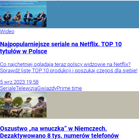
Wideo
Najpopularniejsze seriale na Netflix. TOP 10
tytułów w Polsce
Co najchętniej oglądają teraz polscy widzowie na Netflix?
Sprawdź listę TOP 10 produkcji i poszukaj czegoś dla siebie!
5
wrz
2023
19:58
Seriale
Telewizja
Gwiazdy
Prime time
Oszustwo „na wnuczka” w Niemczech.
Dezaktywowano 8 tys. numerów telefonów