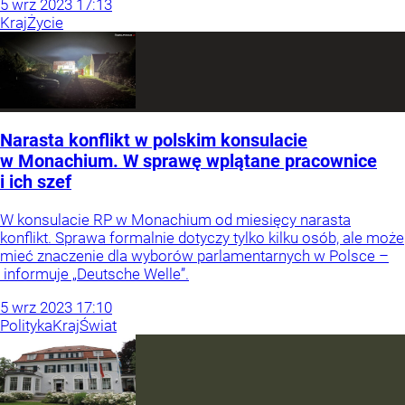
5
wrz
2023
17:13
Kraj
Życie
Narasta konflikt w polskim konsulacie
w Monachium. W sprawę wplątane pracownice
i ich szef
W konsulacie RP w Monachium od miesięcy narasta
konflikt. Sprawa formalnie dotyczy tylko kilku osób, ale może
mieć znaczenie dla wyborów parlamentarnych w Polsce –
informuje „Deutsche Welle”.
5
wrz
2023
17:10
Polityka
Kraj
Świat