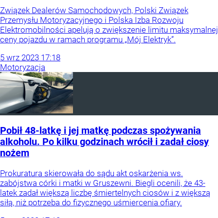
Związek Dealerów Samochodowych, Polski Związek
Przemysłu Motoryzacyjnego i Polska Izba Rozwoju
Elektromobilności apelują o zwiększenie limitu maksymalnej
ceny pojazdu w ramach programu „Mój Elektryk”.
5
wrz
2023
17:18
Motoryzacja
Pobił 48-latkę i jej matkę podczas spożywania
alkoholu. Po kilku godzinach wrócił i zadał ciosy
nożem
Prokuratura skierowała do sądu akt oskarżenia ws.
zabójstwa córki i matki w Gruszewni. Biegli ocenili, że 43-
latek zadał większą liczbę śmiertelnych ciosów i z większą
siłą, niż potrzeba do fizycznego uśmiercenia ofiary.