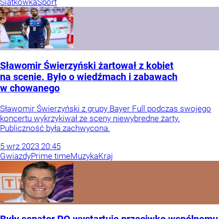
Siatkówka
Sport
Sławomir Świerzyński żartował z kobiet
na scenie. Było o wiedźmach i zabawach
w chowanego
Sławomir Świerzyński z grupy Bayer Full podczas swojego
koncertu wykrzykiwał ze sceny niewybredne żarty.
Publiczność była zachwycona.
5
wrz
2023
20:45
Gwiazdy
Prime time
Muzyka
Kraj