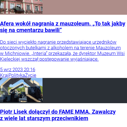
Afera wokół nagrania z mauzoleum. „To tak jakby
się na cmentarzu bawili”
Do sieci wyciekło nagranie przedstawiające urzędników
otoczonych butelkami z alkoholem na terenie Mauzoleum
w Michniowie. „Interia” przekazała, że dyrektor Muzeum Wsi
Kieleckiej wszczął postępowanie wyjaśniające.
5
wrz
2023
20:16
Kraj
Polityka
Życie
Piotr Lisek dołączył do FAME MMA. Zawalczy
z wiele lat starszym przeciwnikiem