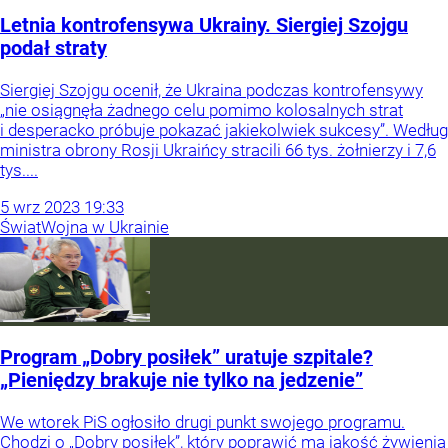
Letnia kontrofensywa Ukrainy. Siergiej Szojgu
podał straty
Siergiej Szojgu ocenił, że Ukraina podczas kontrofensywy
„nie osiągnęła żadnego celu pomimo kolosalnych strat
i desperacko próbuje pokazać jakiekolwiek sukcesy”. Według
ministra obrony Rosji Ukraińcy stracili 66 tys. żołnierzy i 7,6
tys....
5
wrz
2023
19:33
Świat
Wojna w Ukrainie
Program „Dobry posiłek” uratuje szpitale?
„Pieniędzy brakuje nie tylko na jedzenie”
We wtorek PiS ogłosiło drugi punkt swojego programu.
Chodzi o „Dobry posiłek”, który poprawić ma jakość żywienia