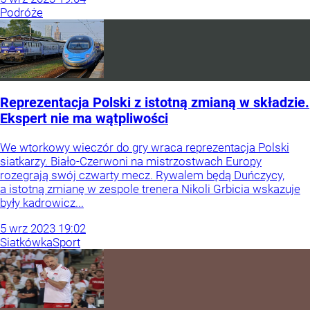
Podróże
Reprezentacja Polski z istotną zmianą w składzie.
Ekspert nie ma wątpliwości
We wtorkowy wieczór do gry wraca reprezentacja Polski
siatkarzy. Biało-Czerwoni na mistrzostwach Europy
rozegrają swój czwarty mecz. Rywalem będą Duńczycy,
a istotną zmianę w zespole trenera Nikoli Grbicia wskazuje
były kadrowicz...
5
wrz
2023
19:02
Siatkówka
Sport