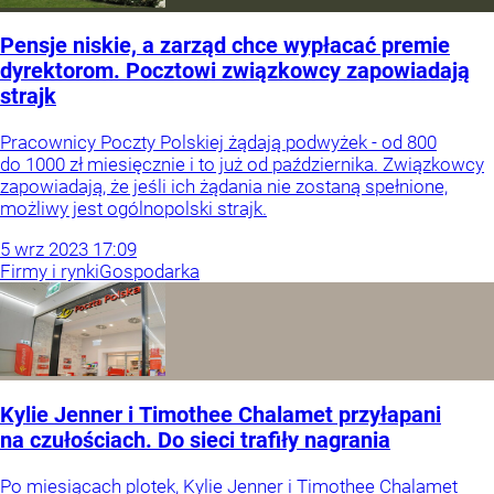
Pensje niskie, a zarząd chce wypłacać premie
dyrektorom. Pocztowi związkowcy zapowiadają
strajk
Pracownicy Poczty Polskiej żądają podwyżek - od 800
do 1000 zł miesięcznie i to już od października. Związkowcy
zapowiadają, że jeśli ich żądania nie zostaną spełnione,
możliwy jest ogólnopolski strajk.
5
wrz
2023
17:09
Firmy i rynki
Gospodarka
Kylie Jenner i Timothee Chalamet przyłapani
na czułościach. Do sieci trafiły nagrania
Po miesiącach plotek, Kylie Jenner i Timothee Chalamet