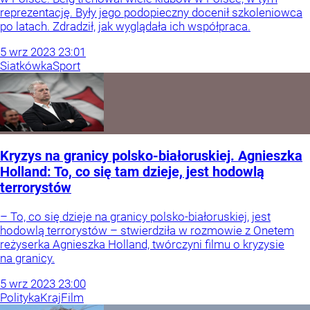
reprezentację. Były jego podopieczny docenił szkoleniowca
po latach. Zdradził, jak wyglądała ich współpraca.
5
wrz
2023
23:01
Siatkówka
Sport
Kryzys na granicy polsko-białoruskiej. Agnieszka
Holland: To, co się tam dzieje, jest hodowlą
terrorystów
– To, co się dzieje na granicy polsko-białoruskiej, jest
hodowlą terrorystów – stwierdziła w rozmowie z Onetem
reżyserka Agnieszka Holland, twórczyni filmu o kryzysie
na granicy.
5
wrz
2023
23:00
Polityka
Kraj
Film