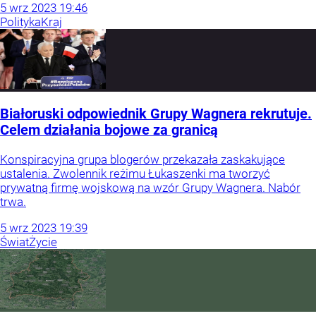
5
wrz
2023
19:46
Polityka
Kraj
Białoruski odpowiednik Grupy Wagnera rekrutuje.
Celem działania bojowe za granicą
Konspiracyjna grupa blogerów przekazała zaskakujące
ustalenia. Zwolennik reżimu Łukaszenki ma tworzyć
prywatną firmę wojskową na wzór Grupy Wagnera. Nabór
trwa.
5
wrz
2023
19:39
Świat
Życie