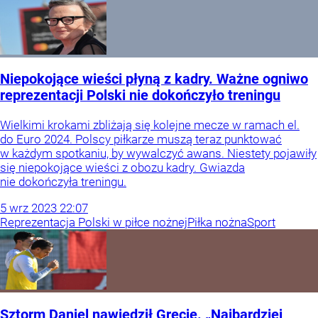
Niepokojące wieści płyną z kadry. Ważne ogniwo
reprezentacji Polski nie dokończyło treningu
Wielkimi krokami zbliżają się kolejne mecze w ramach el.
do Euro 2024. Polscy piłkarze muszą teraz punktować
w każdym spotkaniu, by wywalczyć awans. Niestety pojawiły
się niepokojące wieści z obozu kadry. Gwiazda
nie dokończyła treningu.
5
wrz
2023
22:07
Reprezentacja Polski w piłce nożnej
Piłka nożna
Sport
Sztorm Daniel nawiedził Grecję. „Najbardziej