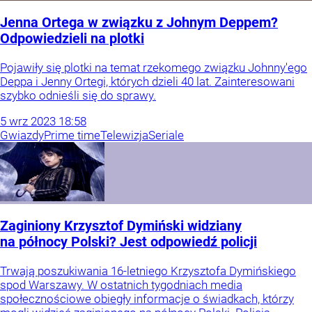
Jenna Ortega w związku z Johnym Deppem?
Odpowiedzieli na plotki
Pojawiły się plotki na temat rzekomego związku Johnny'ego
Deppa i Jenny Ortegi, których dzieli 40 lat. Zainteresowani
szybko odnieśli się do sprawy.
5
wrz
2023
18:58
Gwiazdy
Prime time
Telewizja
Seriale
Zaginiony Krzysztof Dymiński widziany
na północy Polski? Jest odpowiedź policji
Trwają poszukiwania 16-letniego Krzysztofa Dymińskiego
spod Warszawy. W ostatnich tygodniach media
społecznościowe obiegły informacje o świadkach, którzy