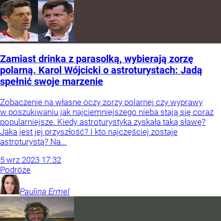
Zamiast drinka z parasolką, wybierają zorzę
polarną. Karol Wójcicki o astroturystach: Jadą
spełnić swoje marzenie
Zobaczenie na własne oczy zorzy polarnej czy wyprawy
w poszukiwaniu jak najciemniejszego nieba stają się coraz
popularniejsze. Kiedy astroturystyka zyskała taką sławę?
Jaka jest jej przyszłość? I kto najczęściej zostaje
astroturystą? Na...
5
wrz
2023
17:32
Podróże
Paulina
Ermel