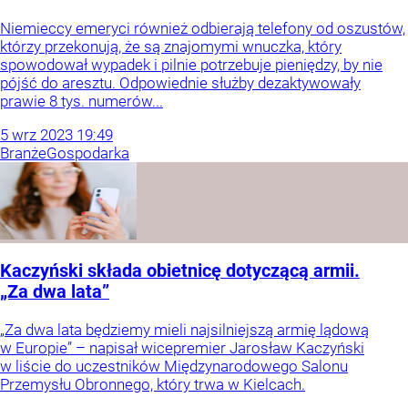
Niemieccy emeryci również odbierają telefony od oszustów,
którzy przekonują, że są znajomymi wnuczka, który
spowodował wypadek i pilnie potrzebuje pieniędzy, by nie
pójść do aresztu. Odpowiednie służby dezaktywowały
prawie 8 tys. numerów...
5
wrz
2023
19:49
Branże
Gospodarka
Kaczyński składa obietnicę dotyczącą armii.
„Za dwa lata”
„Za dwa lata będziemy mieli najsilniejszą armię lądową
w Europie” – napisał wicepremier Jarosław Kaczyński
w liście do uczestników Międzynarodowego Salonu
Przemysłu Obronnego, który trwa w Kielcach.