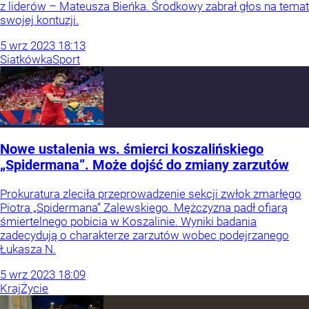
z liderów – Mateusza Bieńka. Środkowy zabrał głos na temat
swojej kontuzji.
5
wrz
2023
18:13
Siatkówka
Sport
Nowe ustalenia ws. śmierci koszalińskiego
„Spidermana”. Może dojść do zmiany zarzutów
Prokuratura zleciła przeprowadzenie sekcji zwłok zmarłego
Piotra „Spidermana” Zalewskiego. Mężczyzna padł ofiarą
śmiertelnego pobicia w Koszalinie. Wyniki badania
zadecydują o charakterze zarzutów wobec podejrzanego
Łukasza N.
5
wrz
2023
18:09
Kraj
Życie