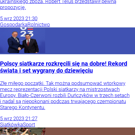
ukraińskiego zboża. Robert Telus przedstawił pewną
propozycję.
5
wrz
2023
21:30
Gospodarka
Rolnictwo
Polscy siatkarze rozkręcili się na dobre! Rekord
świata i set wygrany do dziewięciu
Złe miłego początki. Tak można podsumować wtorkowy
mecz reprezentacji Polski siatkarzy na mistrzostwach
Europy. Biało-Czerwoni rozbili Duńczyków w trzech setach
i nadal są niepokonani podczas trwającego czempionatu
Starego Kontynentu.
5
wrz
2023
21:27
Siatkówka
Sport