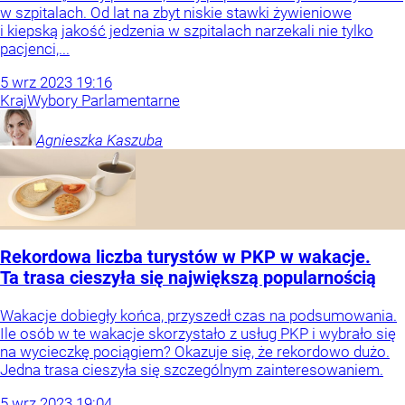
w szpitalach. Od lat na zbyt niskie stawki żywieniowe
i kiepską jakość jedzenia w szpitalach narzekali nie tylko
pacjenci,...
5
wrz
2023
19:16
Kraj
Wybory Parlamentarne
Agnieszka
Kaszuba
Rekordowa liczba turystów w PKP w wakacje.
Ta trasa cieszyła się największą popularnością
Wakacje dobiegły końca, przyszedł czas na podsumowania.
Ile osób w te wakacje skorzystało z usług PKP i wybrało się
na wycieczkę pociągiem? Okazuje się, że rekordowo dużo.
Jedna trasa cieszyła się szczególnym zainteresowaniem.
5
wrz
2023
19:04