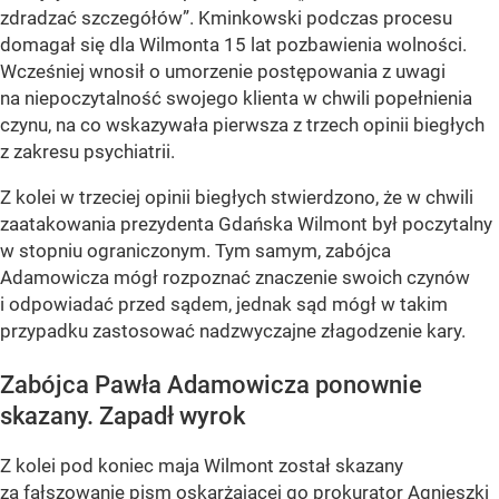
zdradzać szczegółów”. Kminkowski podczas procesu
domagał się dla Wilmonta 15 lat pozbawienia wolności.
Wcześniej wnosił o umorzenie postępowania z uwagi
na niepoczytalność swojego klienta w chwili popełnienia
czynu, na co wskazywała pierwsza z trzech opinii biegłych
z zakresu psychiatrii.
Z kolei w trzeciej opinii biegłych stwierdzono, że w chwili
zaatakowania prezydenta Gdańska Wilmont był poczytalny
w stopniu ograniczonym. Tym samym, zabójca
Adamowicza mógł rozpoznać znaczenie swoich czynów
i odpowiadać przed sądem, jednak sąd mógł w takim
przypadku zastosować nadzwyczajne złagodzenie kary.
Zabójca Pawła Adamowicza ponownie
skazany. Zapadł wyrok
Z kolei pod koniec maja Wilmont został skazany
za
fałszowanie pism
oskarżającej go prokurator Agnieszki