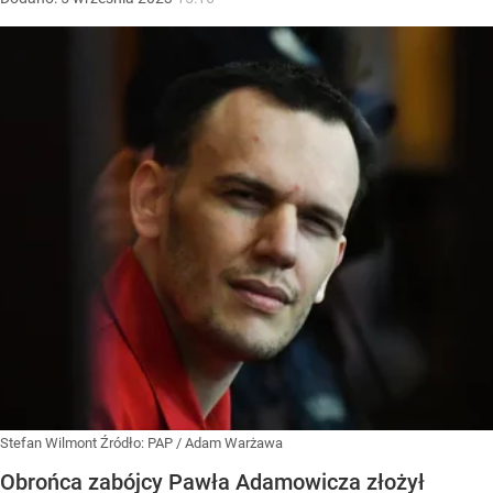
Stefan Wilmont
Źródło:
PAP
/
Adam Warżawa
Obrońca zabójcy Pawła Adamowicza złożył