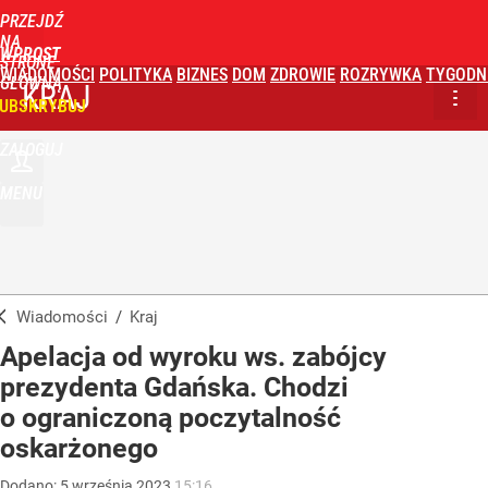
PRZEJDŹ
NA
WPROST
STRONĘ
WIADOMOŚCI
POLITYKA
BIZNES
DOM
ZDROWIE
ROZRYWKA
TYGODN
GŁÓWNĄ
KRAJ
UBSKRYBUJ
ZALOGUJ
MENU
Wiadomości
/
Kraj
Apelacja od wyroku ws. zabójcy
prezydenta Gdańska. Chodzi
o ograniczoną poczytalność
oskarżonego
Dodano:
5
września
2023
15:16