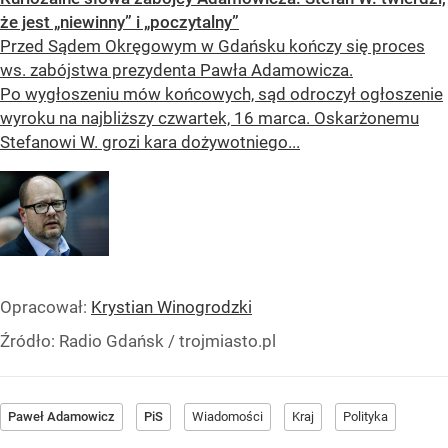
że jest „niewinny” i „poczytalny”
Przed Sądem Okręgowym w Gdańsku kończy się proces
ws. zabójstwa prezydenta Pawła Adamowicza.
Po wygłoszeniu mów końcowych, sąd odroczył ogłoszenie
wyroku na najbliższy czwartek, 16 marca. Oskarżonemu
Stefanowi W. grozi kara dożywotniego...
Opracował:
Krystian Winogrodzki
Źródło:
Radio Gdańsk / trojmiasto.pl
Paweł Adamowicz
PiS
Wiadomości
Kraj
Polityka