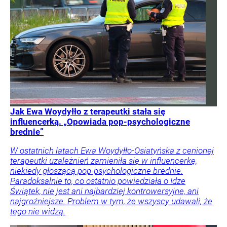
Jak Ewa Woydyłło z terapeutki stała się
influencerką. „Opowiada pop-psychologiczne
brednie”
W ostatnich latach Ewa Woydyłło-Osiatyńska z cenionej
terapeutki uzależnień zamieniła się w influencerkę,
niekiedy głoszącą pop-psychologiczne brednie.
Paradoksalnie to, co ostatnio powiedziała o Idze
Świątek, nie jest ani najbardziej kontrowersyjne, ani
najgroźniejsze. Problem w tym, że wszyscy udawali, że
tego nie widzą.