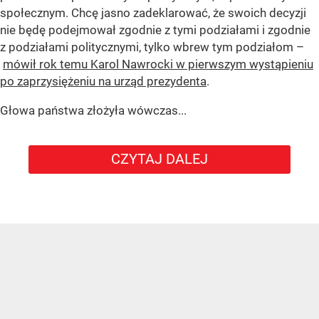
społecznym. Chcę jasno zadeklarować, że swoich decyzji
nie będę podejmował zgodnie z tymi podziałami i zgodnie
z podziałami politycznymi, tylko wbrew tym podziałom –
mówił rok temu Karol Nawrocki w pierwszym wystąpieniu
po zaprzysiężeniu na urząd prezydenta
.
Głowa państwa złożyła wówczas...
CZYTAJ DALEJ