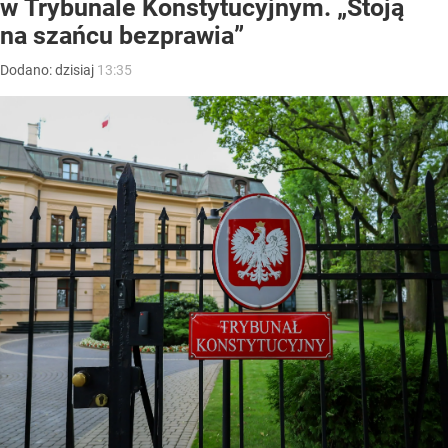
w Trybunale Konstytucyjnym. „Stoją
na szańcu bezprawia”
Dodano:
dzisiaj
13:35