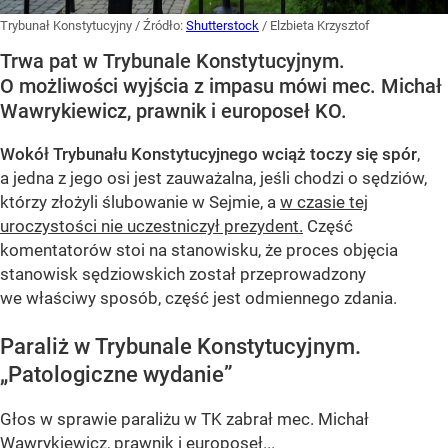
Trybunał Konstytucyjny
/ Źródło:
Shutterstock
/
Elzbieta Krzysztof
Trwa pat w Trybunale Konstytucyjnym.
O możliwości wyjścia z impasu mówi mec. Michał
Wawrykiewicz, prawnik i europoseł KO.
Wokół Trybunału Konstytucyjnego wciąż toczy się spór
,
a jedna z jego osi jest zauważalna, jeśli chodzi o sędziów,
którzy złożyli ślubowanie w Sejmie, a
w czasie tej
uroczystości nie uczestniczył prezydent.
Część
komentatorów stoi na stanowisku, że proces objęcia
stanowisk sędziowskich został przeprowadzony
we właściwy sposób, część jest odmiennego zdania.
Paraliż w Trybunale Konstytucyjnym.
„Patologiczne wydanie”
Głos w sprawie paraliżu w TK zabrał mec. Michał
Wawrykiewicz, prawnik i europoseł...