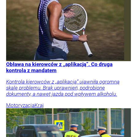
Obława na kierowców z „aplikacją”. Co druga
kontrola z mandatem
Kontrola kierowców z „aplikacją” ujawniła ogromną
skalę problemu. Brak uprawnień, podrobione
dokumenty, a nawet jazda pod wpływem alkoholu.
Motoryzacja
Kraj