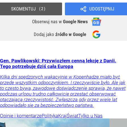
SKOMENTUJ
UDOSTĘPNIJ
2
Obserwuj nas
w
Google News
Dodaj jako
źródło w Google
Gen. Pawlikowski: Przywiozłem cenną lekcję z Danii.
Tego potrzebuje dziś cała Europa
Kilka dni spędzonych wakacyjnie w Kopenhadze miało być
przede wszystkim odpoczynkiem. I rzeczywiście było. Ale jak
to często bywa, zawodowe doświadczenie sprawia, że nawet
podczas urlopu trudno całkowicie przestać obserwować
otaczającą rzeczywistość. Zwłaszcza gdy przez wiele lat
odpowiadało się za bezpieczeństwo państwa.
Opinie i komentarze
Polityka
Kraj
Świat
Tylko u Nas