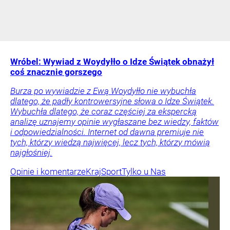
Wróbel: Wywiad z Woydyłło o Idze Świątek obnażył
coś znacznie gorszego
Burza po wywiadzie z Ewą Woydyłło nie wybuchła
dlatego, że padły kontrowersyjne słowa o Idze Świątek.
Wybuchła dlatego, że coraz częściej za ekspercką
analizę uznajemy opinie wygłaszane bez wiedzy, faktów
i odpowiedzialności. Internet od dawna premiuje nie
tych, którzy wiedzą najwięcej, lecz tych, którzy mówią
najgłośniej.
Opinie i komentarze
Kraj
Sport
Tylko u Nas