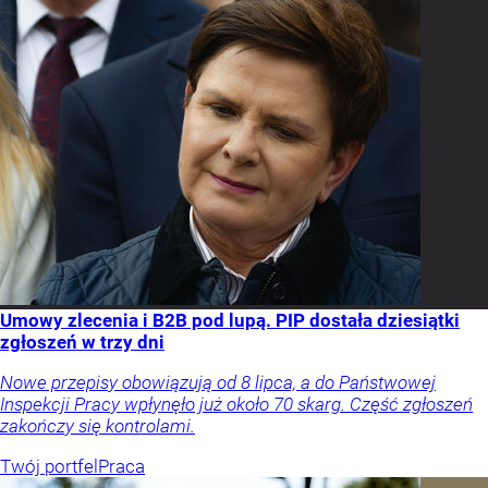
Umowy zlecenia i B2B pod lupą. PIP dostała dziesiątki
zgłoszeń w trzy dni
Nowe przepisy obowiązują od 8 lipca, a do Państwowej
Inspekcji Pracy wpłynęło już około 70 skarg. Część zgłoszeń
zakończy się kontrolami.
Twój portfel
Praca