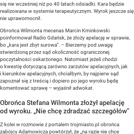
się nie wcześniej niż po 40 latach odsiadki. Kara będzie
realizowana w systemie terapeutycznym. Wyrok jeszcze się
nie uprawomocnił.
Obrońca Wilmonta mecenas Marcin Kminkowski
poinformował Radio Gdańsk, że złoży apelację w sprawie,
bo „kara jest zbyt surowa”. – Bierzemy pod uwagę
stwierdzoną przez sąd okoliczność ograniczonej
poczytalności oskarżonego. Natomiast jeżeli chodzi
o kwestię dotyczącą zarówno zarzutów apelacyjnych, jak
i kierunków apelacyjnych, chciałbym, by najpierw sąd
zapoznał się z treścią i dopiero po jego wyroku będę
komentować sprawę – wyjaśnił adwokat.
Obrońca Stefana Wilmonta złożył apelację
od wyroku. „Nie chcę zdradzać szczegółów”
Z kolei w rozmowie z portalem trojmiasto.pl obrońca
zabójcy Adamowicza powtórzył, że „na razie nie chce