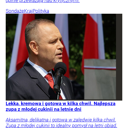
opinie przeważają nad krytycznymi.
Sondaże
Kraj
Polityka
Lekka, kremowa i gotowa w kilka chwil. Najlepsza
zupa z młodej cukinii na letnie dni
Aksamitna, delikatna i gotowa w zaledwie kilka chwil.
Zupa z młodej cukinii to idealny pomysł na letni obiad.