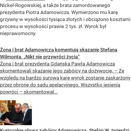
Nickel-Rogowskiej, a także brata zamordowanego
prezydenta Piotra Adamowicza. Wymierzono mu karę
grzywny w wysokości tysiąca złotych i obciążono kosztami
procesu w wysokości prawie 2 tys. zł. Wyrok był
nieprawomocny.
Żona i brat Adamowicza komentują skazanie Stefana
Wilmonta. „Nikt nie przywróci życia”
Żona i brat prezydenta Gdańska Pawła Adamowicza
skomentowali skazanie jego zabójcy na dożywocie. – Ze
względu na bardzo surową karę wyrok zostanie zaskarżony
przez obronę do sądu apelacyjnego. Wszystko jesienią
powróci – skomentował...
Kuriozalne słowa zabójcy Adamowicza. Stefan W. twierdzi,