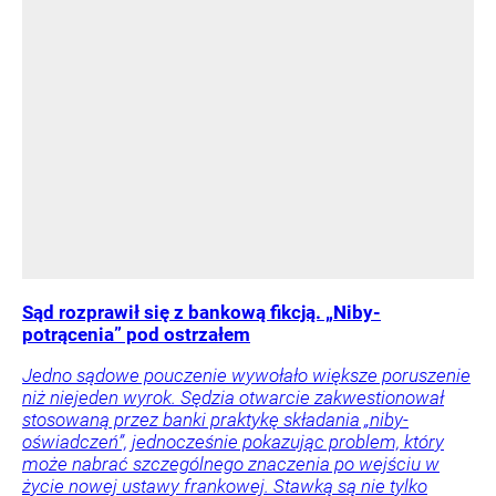
Sąd rozprawił się z bankową fikcją. „Niby-
potrącenia” pod ostrzałem
Jedno sądowe pouczenie wywołało większe poruszenie
niż niejeden wyrok. Sędzia otwarcie zakwestionował
stosowaną przez banki praktykę składania „niby-
oświadczeń”, jednocześnie pokazując problem, który
może nabrać szczególnego znaczenia po wejściu w
życie nowej ustawy frankowej. Stawką są nie tylko