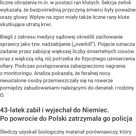
liczne obrażenia m.in. w postaci ran kłutych. Sekcja zwłok
wykazała, że bezpośrednią przyczyną śmierci były poważne
urazy głowy. Wpływ na zgon miały także liczne rany kłute
skutkujące utratą krwi.
Biegli z zakresu medycy sądowej określili zachowanie
sprawcy jako tzw. nadzabijanie („overkill”). Pojęcie oznacza
zadanie przez zabójcę większej liczby śmiertelnych ciosów
oraz z większą siłą, niż potrzeba do fizycznego uśmiercenia
ofiary. Podczas postępowania zabezpieczono nagrania
z monitoringu. Analiza pokazała, że feralnej nocy
nieustalone osoby przemieszczały się na rowerze
pomiędzy zabudowaniami należącymi do denatek i rodziny
O.
43-latek zabił i wyjechał do Niemiec.
Po powrocie do Polski zatrzymała go policja
Śledczy uzyskali biologiczny materiał porównawczy, który