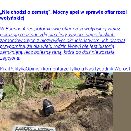
„Nie chodzi o zemstę”. Mocny apel w sprawie ofiar rzezi
wołyńskiej
W Buenos Aires potomkowie ofiar rzezi wołyńskiej wciąż
pokazują rodzinne zdjęcia i listy, wspominając bliskich
zamordowanych z niezwykłym okrucieństwem. Ich dramat
przypomina, że dla wielu rodzin Wołyń nie jest historią
zamkniętą, lecz bolesną raną, która do dziś nie została
zagojona.
Kraj
Polityka
Opinie i komentarze
Tylko u Nas
Tygodnik Wprost