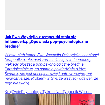
Jak Ewa Woydyłło z terapeutki stała się
influencerką. „Opowiada pop-psychologiczne
brednie”
W ostatnich latach Ewa Woydyłło-Osiatyńska z cenionej
terapeutki uzależnień zamieniła się w influencerkę,
niekiedy głoszącą pop-psychologiczne brednie.
Paradoksalnie to, co ostatnio powiedziała o Idze
Świątek, nie jest ani najbardziej kontrowersyjne, ani
najgroźniejsze. Problem w tym, że wszyscy udawali, że
tego nie widzą.
Kraj
Życie
Psychologia
Tylko u Nas
Tygodnik Wprost