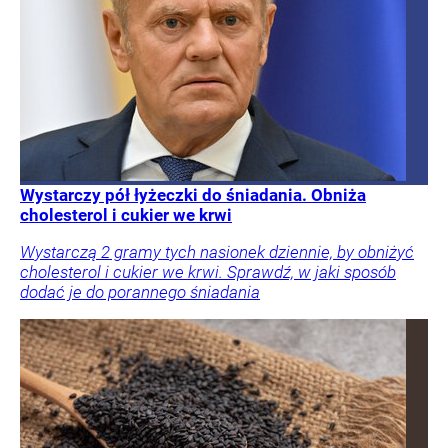
Wystarczy pół łyżeczki do śniadania. Obniża
cholesterol i cukier we krwi
Wystarczą 2 gramy tych nasionek dziennie, by obniżyć
cholesterol i cukier we krwi. Sprawdź, w jaki sposób
dodać je do porannego śniadania