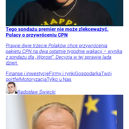
Tego sondażu premier nie może zlekceważyć.
Polacy o przywróceniu CPN
Prawie dwie trzecie Polaków chce przywrócenia
pakietu CPN na dwa ostatnie tygodnie wakacji – wynika
z sondażu dla „Wprost”. Decyzja w tej sprawie lada
dzień.
Finanse i inwestycje
Firmy i rynki
Gospodarka
Twój
portfel
Motoryzacja
Tylko u Nas
Radosław
Święcki