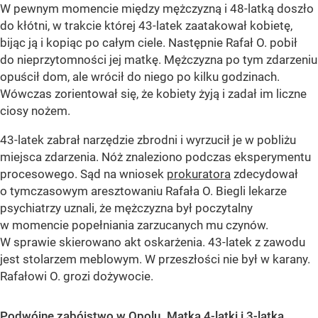
W pewnym momencie między mężczyzną i 48-latką doszło
do kłótni, w trakcie której 43-latek zaatakował kobietę,
bijąc ją i kopiąc po całym ciele. Następnie Rafał O. pobił
do nieprzytomności jej matkę. Mężczyzna po tym zdarzeniu
opuścił dom, ale wrócił do niego po kilku godzinach.
Wówczas zorientował się, że kobiety żyją i zadał im liczne
ciosy nożem.
43-latek zabrał narzędzie zbrodni i wyrzucił je w pobliżu
miejsca zdarzenia. Nóż znaleziono podczas eksperymentu
procesowego. Sąd na wniosek
prokuratora
zdecydował
o tymczasowym aresztowaniu Rafała O. Biegli lekarze
psychiatrzy uznali, że mężczyzna był poczytalny
w momencie popełniania zarzucanych mu czynów.
W sprawie skierowano akt oskarżenia. 43-latek z zawodu
jest stolarzem meblowym. W przeszłości nie był w karany.
Rafałowi O. grozi dożywocie.
Podwójne zabójstwo w Opolu. Matka 4-latki i 3-latka