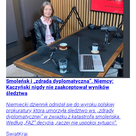
Smoleńsk i „zdrada dyplomatyczna”. Niemcy:
Kaczyński nigdy nie zaakceptował wyników
śledztwa
Niemiecki dziennik odniósł się do wyroku polskiej
prokuratury, która umorzyła śledztwo ws. „zdrady
dyplomatycznej” w związku z katastrofą smoleńską.
Według „FAZ” decyzja „raczej nie uspokoi sytuacji”.
Świat
Kraj