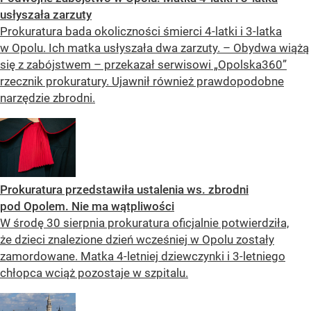
usłyszała zarzuty
Prokuratura bada okoliczności śmierci 4-latki i 3-latka
w Opolu. Ich matka usłyszała dwa zarzuty. – Obydwa wiążą
się z zabójstwem – przekazał serwisowi „Opolska360”
rzecznik prokuratury. Ujawnił również prawdopodobne
narzędzie zbrodni.
Prokuratura przedstawiła ustalenia ws. zbrodni
pod Opolem. Nie ma wątpliwości
W środę 30 sierpnia prokuratura oficjalnie potwierdziła,
że dzieci znalezione dzień wcześniej w Opolu zostały
zamordowane. Matka 4-letniej dziewczynki i 3-letniego
chłopca wciąż pozostaje w szpitalu.