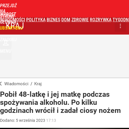
PRZEJDŹ
NA
WPROST
STRONĘ
WIADOMOŚCI
POLITYKA
BIZNES
DOM
ZDROWIE
ROZRYWKA
TYGODN
GŁÓWNĄ
KRAJ
UBSKRYBUJ
ZALOGUJ
MENU
Wiadomości
/
Kraj
Pobił 48-latkę i jej matkę podczas
spożywania alkoholu. Po kilku
godzinach wrócił i zadał ciosy nożem
Dodano:
5
września
2023
17:13