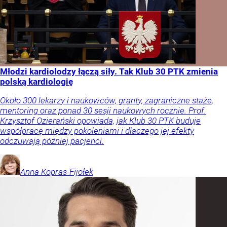
Młodzi kardiolodzy łączą siły. Tak Klub 30 PTK zmienia
polską kardiologię
Około 300 lekarzy i naukowców, granty, zagraniczne staże,
mentoring oraz ponad 30 sesji naukowych rocznie. Prof.
Krzysztof Ozierański opowiada, jak Klub 30 PTK buduje
współpracę między pokoleniami i dlaczego jej efekty
odczuwają później pacjenci.
Anna
Kopras-Fijołek