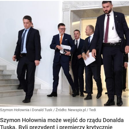
Szymon Hołownia i Donald Tusk
/ Źródło:
Newspix.pl
/
Tedi
Szymon Hołownia może wejść do rządu Donalda
Tuska. Byli prezydent i premierzy krytycznie