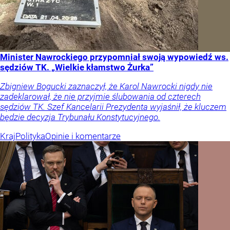
Minister Nawrockiego przypomniał swoją wypowiedź ws.
sędziów TK. „Wielkie kłamstwo Żurka”
Zbigniew Bogucki zaznaczył, że Karol Nawrocki nigdy nie
zadeklarował, że nie przyjmie ślubowania od czterech
sędziów TK. Szef Kancelarii Prezydenta wyjaśnił, że kluczem
będzie decyzja Trybunału Konstytucyjnego.
Kraj
Polityka
Opinie i komentarze