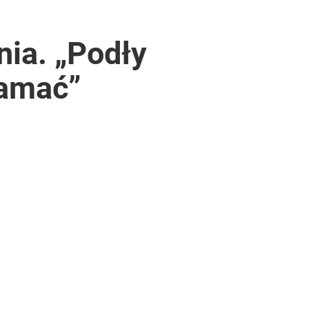
nia. „Podły
łamać”