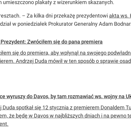
ch umieszczono plakaty z wizerunkiem skazanych.
aresztach. – Za kilka dni przekażę prezydentowi
akta ws.
dział w poniedziałek Prokurator Generalny Adam Bodnar
 Prezydent: Zwróciłem się do pana premiera
ciłem się do premiera, aby wpłynął na swojego podwład
ierem. Andrzej Duda mówił w ten sposób o sprawie osad
tce wyruszy do Davos, by tam rozmawiać ws. wojny na Uk
j Duda spotkał się 12 stycznia z premierem Donaldem Tus
m, że będę w Davos w najbliższych dniach i na pewno 
ent.