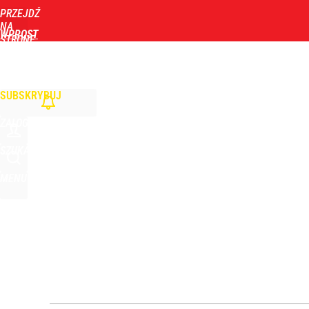
PRZEJDŹ
Udostępnij
3
Skomentuj
NA
WPROST
STRONĘ
GŁÓWNĄ
WIADOMOŚCI
POLITYKA
BIZNES
DOM
ZDROWIE
ROZRYWKA
TYGOD
SUBSKRYBUJ
ZALOGUJ
SZUKAJ
MENU