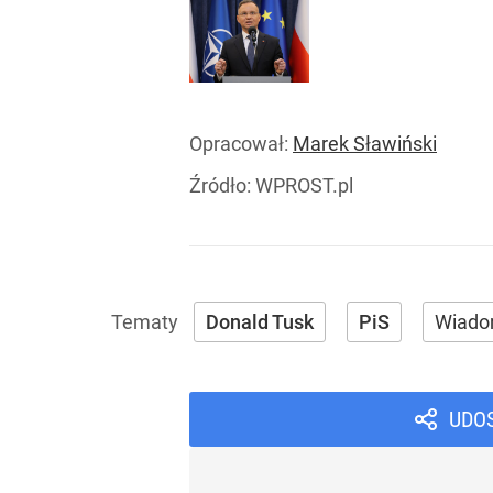
Opracował:
Marek Sławiński
Źródło:
WPROST.pl
Donald Tusk
PiS
Wiado
UDO