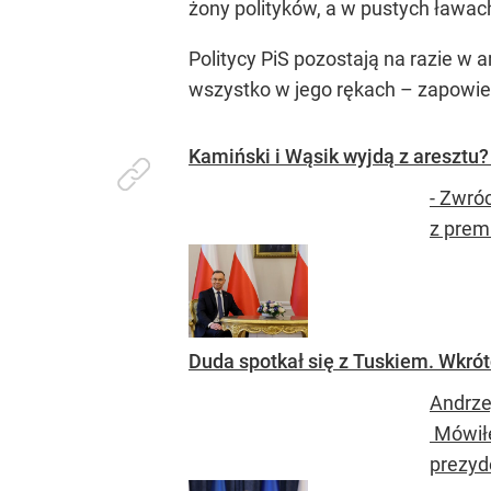
żony polityków, a w pustych ława
Politycy PiS pozostają na razie w 
wszystko w jego rękach – zapowie
Kamiński i Wąsik wyjdą z aresztu?
- Zwró
z prem
Duda spotkał się z Tuskiem. Wkró
Andrze
Mówiłe
prezyd