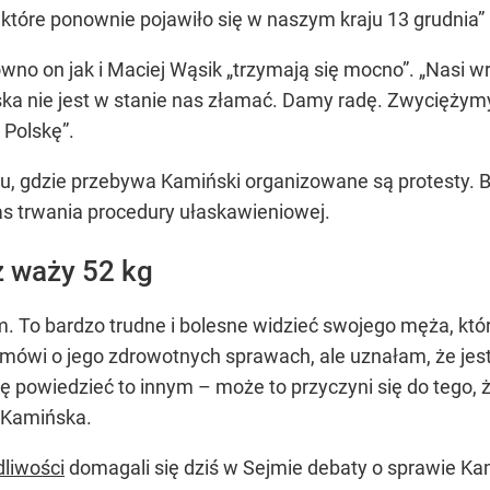
, które ponownie pojawiło się w naszym kraju 13 grudnia”
wno on jak i Maciej Wąsik „trzymają się mocno”. „Nasi w
ka nie jest w stanie nas złamać. Damy radę. Zwyciężymy
 Polskę”.
 gdzie przebywa Kamiński organizowane są protesty. Bio
as trwania procedury ułaskawieniowej.
 waży 52 kg
. To bardzo trudne i bolesne widzieć swojego męża, któr
się mówi o jego zdrowotnych sprawach, ale uznałam, że 
 powiedzieć to innym – może to przyczyni się do tego, ż
a Kamińska.
dliwości
domagali się dziś w Sejmie debaty o sprawie Kami