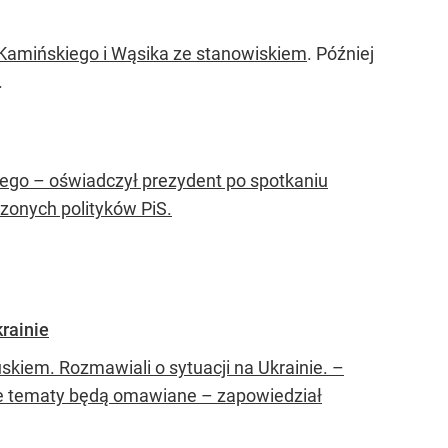
 Kamińskiego i Wąsika ze stanowiskiem
. Później
.
nego – oświadczył prezydent po spotkaniu
zonych polityków PiS.
rainie
kiem. Rozmawiali o sytuacji na Ukrainie. –
te tematy będą omawiane – zapowiedział