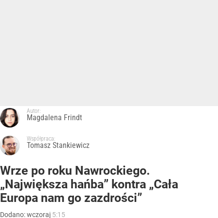
Autor:
Magdalena Frindt
Współpraca:
Tomasz Stankiewicz
Wrze po roku Nawrockiego.
„Największa hańba” kontra „Cała
Europa nam go zazdrości”
Dodano:
wczoraj
5:15