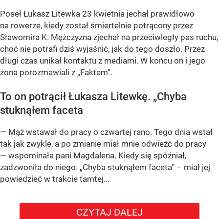
Poseł Łukasz Litewka 23 kwietnia jechał prawidłowo
na rowerze, kiedy został śmiertelnie potrącony przez
Sławomira K. Mężczyzna zjechał na przeciwległy pas ruchu,
choć nie potrafi dziś wyjaśnić, jak do tego doszło. Przez
długi czas unikał kontaktu z mediami. W końcu on i jego
żona porozmawiali z „Faktem”.
To on potrącił Łukasza Litewkę. „Chyba
stuknąłem faceta
— Mąż wstawał do pracy o czwartej rano. Tego dnia wstał
tak jak zwykle, a po zmianie miał mnie odwieźć do pracy
— wspominała pani Magdalena. Kiedy się spóźniał,
zadzwoniła do niego. „Chyba stuknąłem faceta” – miał jej
powiedzieć w trakcie tamtej...
CZYTAJ DALEJ