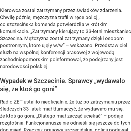
Kierowca został zatrzymany przez świadków zdarzenia.
Chwilę później mężczyzna trafił w ręce policji,
co szczecińska komenda potwierdziła w krótkim
komunikacie. „Zatrzymany kierujący to 33-letni mieszkaniec
Szczecina. Mężczyzna został zatrzymany dzięki osobom
postronnym, które ujęły w/w” – wskazano. Przedstawiciel
służb na wspólnej konferencji prasowej z wojewodą
zachodniopomorskim poinformował, że podejrzany jest
narodowości polskiej.
Wypadek w Szczecinie. Sprawcy „wydawało
się, że ktoś go goni”
Radio ZET ustaliło nieoficjalnie, że tuż po zatrzymaniu przez
śledczych 33-latek miał tłumaczyć, że wydawało mu się,
że ktoś go goni. „Dlatego miał zacząć uciekać” – podaje
rozgłośnia. Funkcjonariusze nie odnieśli się jeszcze do tych
doniesień. Rzecznik prasowy szczecińskiej policji podawał