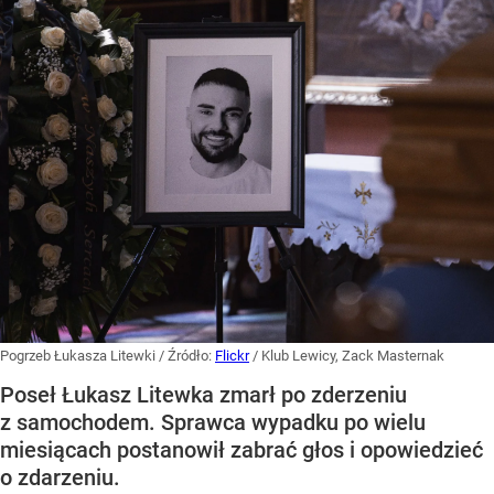
Pogrzeb Łukasza Litewki
/ Źródło:
Flickr
/
Klub Lewicy, Zack Masternak
Poseł Łukasz Litewka zmarł po zderzeniu
z samochodem. Sprawca wypadku po wielu
miesiącach postanowił zabrać głos i opowiedzieć
o zdarzeniu.