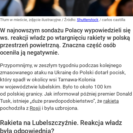
Tłum w mieście, zdjęcie ilustracyjne
/ Źródło:
Shutterstock
/
carlos castilla
W najnowszym sondażu Polacy wypowiedzieli się
ws. reakcji władz po wtargnięciu rakiety w polską
przestrzeń powietrzną. Znaczna część osób
oceniła ją negatywnie.
Przypomnijmy, w zeszłym tygodniu podczas kolejnego
zmasowanego ataku na Ukrainę do Polski dotarł pocisk,
który spadł w okolicy wsi Tarnawa-Kolonia
w województwie lubelskim. Było to około 100 km
od polskiej granicy. Jak informował później premier Donald
Tusk, istnieje
„duże prawdopodobieństwo”
, że
rakieta
pochodziła z
Rosji
i była uzbrojona.
Rakieta na Lubelszczyźnie. Reakcja władz
była odpowiednia?