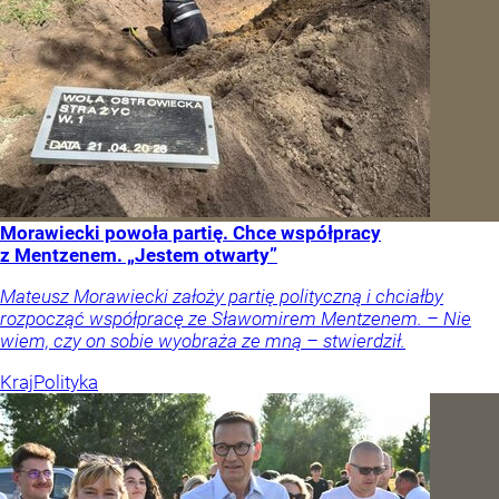
Morawiecki powoła partię. Chce współpracy
z Mentzenem. „Jestem otwarty”
Mateusz Morawiecki założy partię polityczną i chciałby
rozpocząć współpracę ze Sławomirem Mentzenem. – Nie
wiem, czy on sobie wyobraża ze mną – stwierdził.
Kraj
Polityka