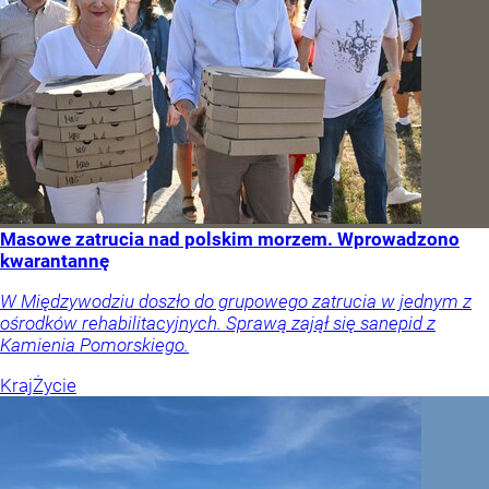
Masowe zatrucia nad polskim morzem. Wprowadzono
kwarantannę
W Międzywodziu doszło do grupowego zatrucia w jednym z
ośrodków rehabilitacyjnych. Sprawą zajął się sanepid z
Kamienia Pomorskiego.
Kraj
Życie