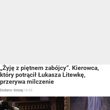
„Żyję z piętnem zabójcy”. Kierowca,
który potrącił Łukasza Litewkę,
przerywa milczenie
Dodano:
dzisiaj
18:53