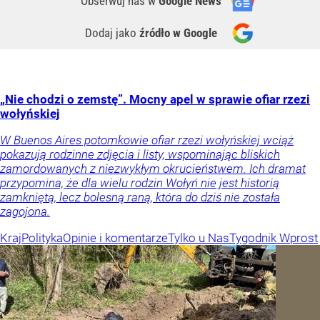
Obserwuj nas
w
Google News
Dodaj jako
źródło w Google
„Nie chodzi o zemstę”. Mocny apel w sprawie ofiar rzezi
wołyńskiej
W Buenos Aires potomkowie ofiar rzezi wołyńskiej wciąż
pokazują rodzinne zdjęcia i listy, wspominając bliskich
zamordowanych z niezwykłym okrucieństwem. Ich dramat
przypomina, że dla wielu rodzin Wołyń nie jest historią
zamkniętą, lecz bolesną raną, która do dziś nie została
zagojona.
Kraj
Polityka
Opinie i komentarze
Tylko u Nas
Tygodnik Wprost