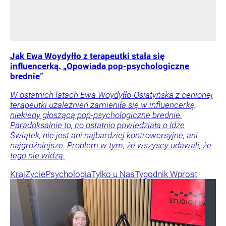
Jak Ewa Woydyłło z terapeutki stała się
influencerką. „Opowiada pop-psychologiczne
brednie”
W ostatnich latach Ewa Woydyłło-Osiatyńska z cenionej
terapeutki uzależnień zamieniła się w influencerkę,
niekiedy głoszącą pop-psychologiczne brednie.
Paradoksalnie to, co ostatnio powiedziała o Idze
Świątek, nie jest ani najbardziej kontrowersyjne, ani
najgroźniejsze. Problem w tym, że wszyscy udawali, że
tego nie widzą.
Kraj
Życie
Psychologia
Tylko u Nas
Tygodnik Wprost