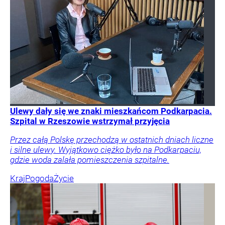
Ulewy dały się we znaki mieszkańcom Podkarpacia.
Szpital w Rzeszowie wstrzymał przyjęcia
Przez całą Polskę przechodzą w ostatnich dniach liczne
i silne ulewy. Wyjątkowo ciężko było na Podkarpaciu,
gdzie woda zalała pomieszczenia szpitalne.
Kraj
Pogoda
Życie