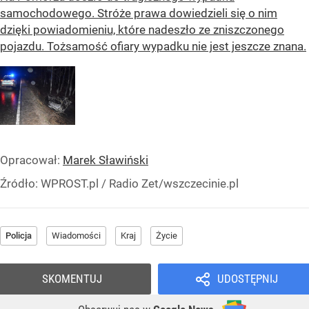
samochodowego. Stróże prawa dowiedzieli się o nim
dzięki powiadomieniu, które nadeszło ze zniszczonego
pojazdu. Tożsamość ofiary wypadku nie jest jeszcze znana.
Opracował:
Marek Sławiński
Źródło:
WPROST.pl
/
Radio Zet/wszczecinie.pl
Policja
Wiadomości
Kraj
Życie
SKOMENTUJ
UDOSTĘPNIJ