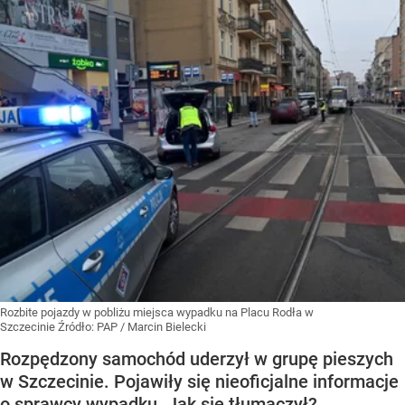
Rozbite pojazdy w pobliżu miejsca wypadku na Placu Rodła w
Szczecinie
Źródło:
PAP
/
Marcin Bielecki
Rozpędzony samochód uderzył w grupę pieszych
w Szczecinie. Pojawiły się nieoficjalne informacje
o sprawcy wypadku. Jak się tłumaczył?