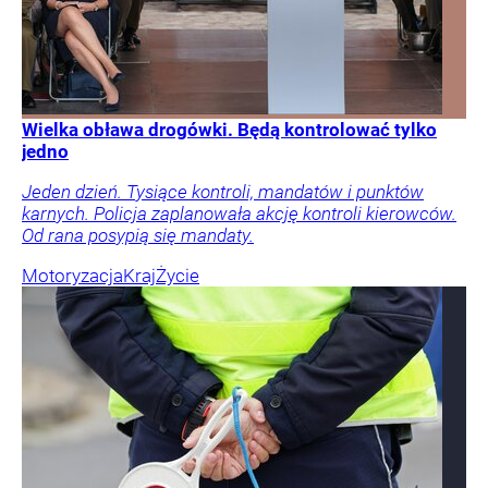
Wielka obława drogówki. Będą kontrolować tylko
jedno
Jeden dzień. Tysiące kontroli, mandatów i punktów
karnych. Policja zaplanowała akcję kontroli kierowców.
Od rana posypią się mandaty.
Motoryzacja
Kraj
Życie