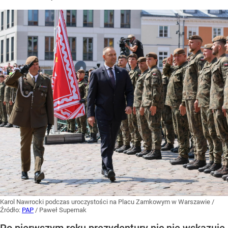
Karol Nawrocki podczas uroczystości na Placu Zamkowym w Warszawie
/
Źródło:
PAP
/
Paweł Supernak