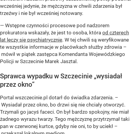
wcześniej jedynie, że mężczyzna w chwili zdarzenia był
trzeźwy i nie był wcześniej notowany.
— Wstępne czynności procesowe pod nadzorem
prokuratora wskazały, że jest to osoba, która
od czterech
lat leczy się psychiatrycznie
. W tej chwili są weryfikowane
te wszystkie informacje w placówkach służby zdrowia –
mówił w piątek zastępca Komendanta Wojewódzkiego
Policji w Szczecinie Marek Jasztal.
Sprawca wypadku w Szczecinie
„wysiadał
przez okno”
Portal wszczecinie.pl dotarł do świadka zdarzenia. –
Wysiadał przez okno, bo drzwi się nie chciały otworzyć.
Trzymali go jacyś faceci. On był bardzo spokojny, nie miał
żadnego wyrazu twarzy. Tego mężczyznę przytrzymał taki
pan w czerwonej kurtce, gdyby nie oni, to by uciekł –
przekazał lokalnym mediom.