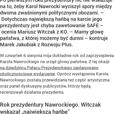
Po pierwszym roku prezydentury nic nie wskazuje
na to, żeby Karol Nawrocki wyciszył spory między
dwoma zwaśnionymi politycznymi obozami. –
Dotychczas największą hańbą na karcie jego
prezydentury jest chyba zawetowanie SAFE –
ocenia Mariusz Witczak z KO. – Mamy głowę
państwa, z której możemy być dumni – kontruje
Marek Jakubiak z Rozwoju Plus.
W czwartek 6 sierpnia mija dokładnie rok od zaprzysiężenia
Karola Nawrockiego na urząd głowy państwa. Z tej okazji
na dziedzińcu Pałacu Prezydenckiego zaplanowano
okolicznościowe wydarzenie
. Oprócz wystąpienia Karola
Nawrockiego została przewidziana też część artystyczna
oraz panel dyskusyjny publicystów, którzy będą
recenzowali działania prezydenta.
Rok prezydentury Nawrockiego. Witczak
wskazał „największą hańbę”