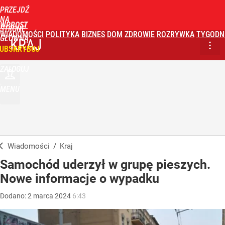
PRZEJDŹ
NA
WPROST
STRONĘ
WIADOMOŚCI
POLITYKA
BIZNES
DOM
ZDROWIE
ROZRYWKA
TYGODN
GŁÓWNĄ
KRAJ
UBSKRYBUJ
ZALOGUJ
MENU
Wiadomości
/
Kraj
Samochód uderzył w grupę pieszych.
Nowe informacje o wypadku
Dodano:
2
marca
2024
6:43