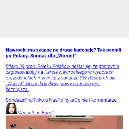
Nawrocki ma szansę na drugą kadencję? Tak ocenili
go Polacy. Sondaż dla „Wprost”
Blisko 39 proc. Polek i Polaków deklaruje, że ponownie
zagłosowałoby na Karola Nawrockiego w wyborach
prezydenckich – wynika z sondażu SW Research dla
„Wprost”. Grupa krytyków głowy państwa jest
liczniejsza.
Sondaże
Kraj
Tylko u Nas
Polityka
Opinie i komentarze
Magdalena
Frindt