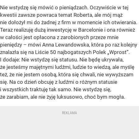
Nie wstydzę się mówić o pieniądzach. Oczywiście w tej
kwestii zawsze powraca temat Roberta, ale mój mąż
nie dołożył mi do żadnej z firm w momencie ich otwierania.
Teraz realizuję dużą inwestycję w Barcelonie i ona również
w całości jest opłacona z zarobionych przeze mnie
pieniędzy – mówi Anna Lewandowska, która po raz kolejny
znalazła się na Liście 50 najbogatszych Polek „Wprost”.
I dodaje: Nie wstydzę się statusu. Nie będę ukrywała,
że jesteśmy majętnymi ludźmi, ludzie to wiedzą, ale myślę
też, że nie jestem osobą, która się chwali, nie wywyższam
się. Na co dzień obcuję z ludźmi o różnym statusie
i wszystkich traktuję tak samo. Nie wstydzę się,
że zarabiam, ale nie żyję luksusowo, choć bym mogła.