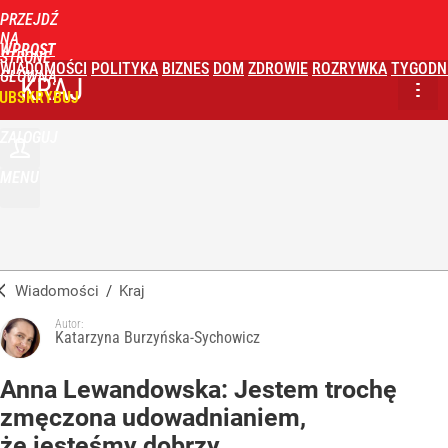
PRZEJDŹ
NA
WPROST
STRONĘ
WIADOMOŚCI
POLITYKA
BIZNES
DOM
ZDROWIE
ROZRYWKA
TYGODN
GŁÓWNĄ
KRAJ
UBSKRYBUJ
ZALOGUJ
MENU
Wiadomości
/
Kraj
Autor:
Katarzyna Burzyńska-Sychowicz
Anna Lewandowska: Jestem trochę
zmęczona udowadnianiem,
że jesteśmy dobrzy