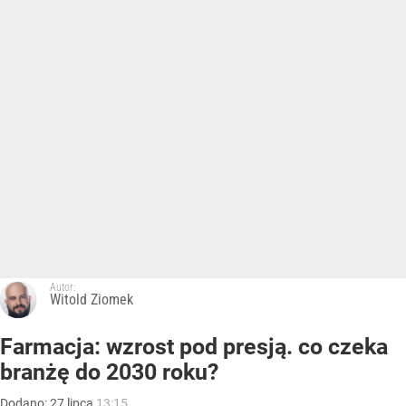
Autor:
Witold Ziomek
Farmacja: wzrost pod presją. co czeka
branżę do 2030 roku?
Dodano:
27
lipca
13:15