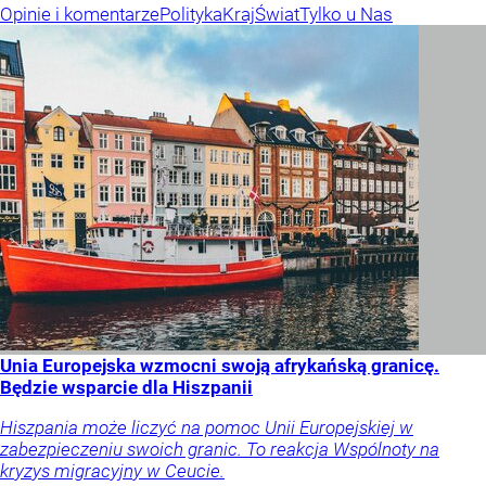
Opinie i komentarze
Polityka
Kraj
Świat
Tylko u Nas
Unia Europejska wzmocni swoją afrykańską granicę.
Będzie wsparcie dla Hiszpanii
Hiszpania może liczyć na pomoc Unii Europejskiej w
zabezpieczeniu swoich granic. To reakcja Wspólnoty na
kryzys migracyjny w Ceucie.