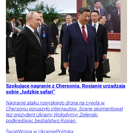
Szokujące nagranie z Chersonia. Rosjanie urządzają
sobie „ludzkie safari”
Nagranie ataku rosyjskiego drona na cywila w
Chersoniu poruszyło internautów. Scenę skomentował
też prezydent Ukrainy Wołodymyr Zełenski,
podkreślając bestialstwo Rosjan.
Świat
Wojna w Ukrainie
Polityka