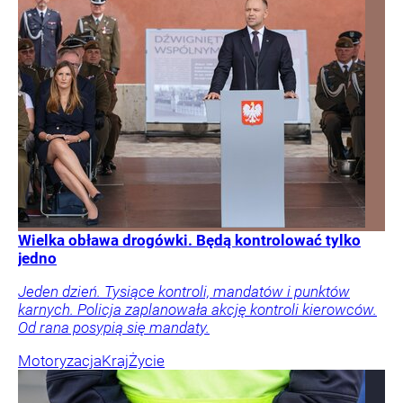
Wielka obława drogówki. Będą kontrolować tylko
jedno
Jeden dzień. Tysiące kontroli, mandatów i punktów
karnych. Policja zaplanowała akcję kontroli kierowców.
Od rana posypią się mandaty.
Motoryzacja
Kraj
Życie