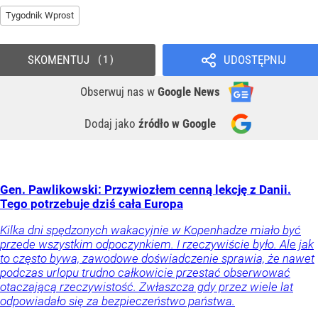
Tygodnik Wprost
SKOMENTUJ
UDOSTĘPNIJ
1
Obserwuj nas
w
Google News
Dodaj jako
źródło w Google
Gen. Pawlikowski: Przywiozłem cenną lekcję z Danii.
Tego potrzebuje dziś cała Europa
Kilka dni spędzonych wakacyjnie w Kopenhadze miało być
przede wszystkim odpoczynkiem. I rzeczywiście było. Ale jak
to często bywa, zawodowe doświadczenie sprawia, że nawet
podczas urlopu trudno całkowicie przestać obserwować
otaczającą rzeczywistość. Zwłaszcza gdy przez wiele lat
odpowiadało się za bezpieczeństwo państwa.