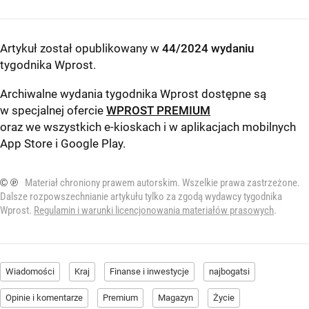
Artykuł został opublikowany w
44/2024 wydaniu
tygodnika Wprost
.
Archiwalne wydania tygodnika Wprost dostępne są
w specjalnej ofercie
WPROST PREMIUM
oraz we wszystkich e-kioskach i w aplikacjach mobilnych
App Store
i
Google Play
.
© ℗
Materiał chroniony prawem autorskim. Wszelkie prawa zastrzeżone.
Dalsze rozpowszechnianie artykułu tylko za zgodą wydawcy tygodnika
Wprost.
Regulamin i warunki licencjonowania materiałów prasowych
.
Wiadomości
Kraj
Finanse i inwestycje
najbogatsi
Opinie i komentarze
Premium
Magazyn
Życie