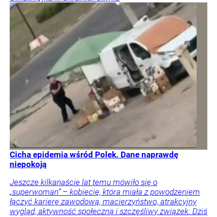
Cicha epidemia wśród Polek. Dane naprawdę
niepokoją
Jeszcze kilkanaście lat temu mówiło się o
„superwoman” – kobiecie, która miała z powodzeniem
łączyć karierę zawodową, macierzyństwo, atrakcyjny
wygląd, aktywność społeczną i szczęśliwy związek. Dziś