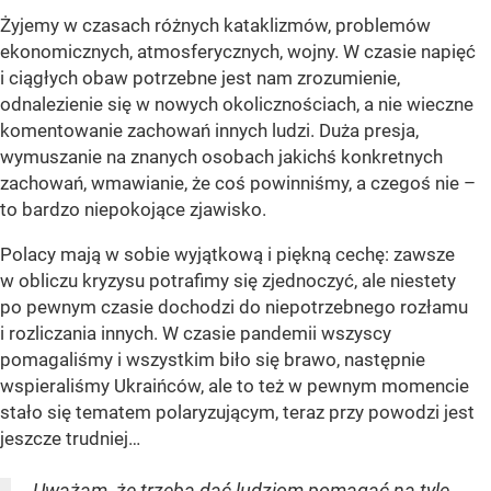
Żyjemy w czasach różnych kataklizmów, problemów
ekonomicznych, atmosferycznych, wojny. W czasie napięć
i ciągłych obaw potrzebne jest nam zrozumienie,
odnalezienie się w nowych okolicznościach, a nie wieczne
komentowanie zachowań innych ludzi. Duża presja,
wymuszanie na znanych osobach jakichś konkretnych
zachowań, wmawianie, że coś powinniśmy, a czegoś nie –
to bardzo niepokojące zjawisko.
Polacy mają w sobie wyjątkową i piękną cechę: zawsze
w obliczu kryzysu potrafimy się zjednoczyć, ale niestety
po pewnym czasie dochodzi do niepotrzebnego rozłamu
i rozliczania innych. W czasie pandemii wszyscy
pomagaliśmy i wszystkim biło się brawo, następnie
wspieraliśmy Ukraińców, ale to też w pewnym momencie
stało się tematem polaryzującym, teraz przy powodzi jest
jeszcze trudniej…
Uważam, że trzeba dać ludziom pomagać na tyle,