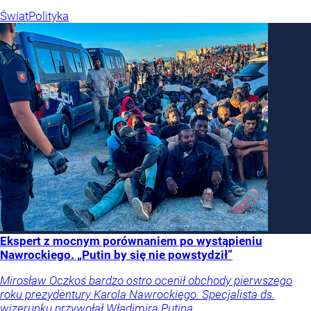
Świat
Polityka
Ekspert z mocnym porównaniem po wystąpieniu
Nawrockiego. „Putin by się nie powstydził”
Mirosław Oczkoś bardzo ostro ocenił obchody pierwszego
roku prezydentury Karola Nawrockiego. Specjalista ds.
wizerunku przywołał Władimira Putina.