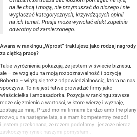
na ile chcą i mogą, nie przymuszać do niczego i nie
wygłaszać kategorycznych, krzywdzących opinii
na ich temat. Presja może wywołać efekt zupełnie
odwrotny od zamierzonego.
Awans w rankingu „Wprost” traktujesz jako rodzaj nagrody
za ciężką pracę?
Takie wyróżnienia pokazują, że jestem w świecie biznesu,
ale – ze względu na moją rozpoznawalność i pozycję
Roberta – wiążą się też z odpowiedzialnością, która na nas
spoczywa. To nie jest łatwe prowadzić firmy jako
właścicielka i ambasadorka. Pozycja w rankingu zawsze
może się zmienić a wartości, w które wierzę i wyznaję,
zostają ze mną. Przed moimi firmami bardzo ambitne plany
rozwoju na następne lata, ale mam kompetentny zespół
i jestem przekonana, że razem podołamy i jeszcze nieraz
zaskoczymy rynek naszymi pomysłami.