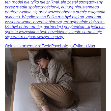
ten model nie tylko nie zniknął, ale został spotęgowany
przez media społecznościowe, kulturę nieustannego
porównywania się oraz wszechobecną presję osiągania
sukcesu. Współczesna Polka ma być piękna, zadbana,
wysportowana, przedsiębiorcza, emocjonalnie dojrzała.
Ma być dobrą matką, partnerką i przyjaciółką. A jeśli nie
spełnia wszystkich tych oczekiwań, często sama staje
się swoim najsurowszym sędzią.
Opinie i komentarze
Życie
Psychologia
Tylko u Nas