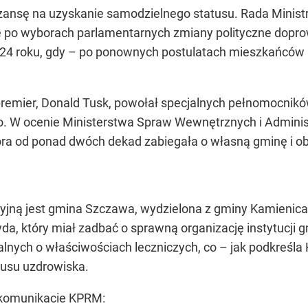
zansę na uzyskanie samodzielnego statusu. Rada Minis
e po wyborach parlamentarnych zmiany polityczne doprowa
024 roku, gdy – po ponownych postulatach mieszkańców –
premier, Donald Tusk, powołał specjalnych pełnomocnik
go. W ocenie Ministerstwa Spraw Wewnętrznych i Admini
tóra od ponad dwóch dekad zabiegała o własną gminę i obe
yjną jest gmina Szczawa, wydzielona z gminy Kamienic
a, który miał zadbać o sprawną organizację instytucji 
nych o właściwościach leczniczych, co – jak podkreśl
tusu uzdrowiska.
 komunikacie KPRM: