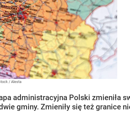
stock
/
Alesta
apa administracyjna Polski zmieniła sw
wie gminy. Zmieniły się też granice ni