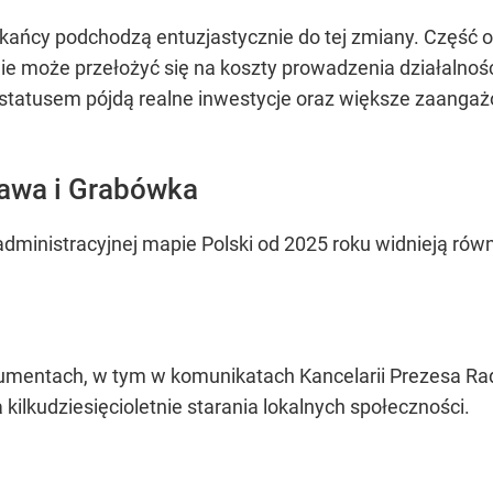
szkańcy podchodzą entuzjastycznie do tej zmiany. Część
e może przełożyć się na koszty prowadzenia działalnośc
 statusem pójdą realne inwestycje oraz większe zaanga
awa i Grabówka
dministracyjnej mapie Polski od 2025 roku widnieją ró
kumentach, w tym w komunikatach Kancelarii Prezesa Rad
kilkudziesięcioletnie starania lokalnych społeczności.