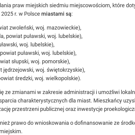
ania praw miejskich siedmiu miejscowościom, które do
 2025 r. w Polsce
miastami są
:
at zwoleński, woj. mazowieckie),
 powiat puławski, woj. lubelskie),
awski, woj. lubelskie),
wiat puławski, woj. lubelskie),
wiat słupski, woj. pomorskie),
jędrzejowski, woj. świętokrzyskie),
wiat średzki, woj. wielkopolskie).
ię ze zmianami w zakresie administracji i umożliwi lok
arcia charakterystycznych dla miast. Mieszkańcy uzys
zację przestrzeni publicznej oraz inwestycje proekologicz
ież prawo do wnioskowania o dofinansowanie ze środ
miejskim.