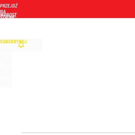
PRZEJDŹ
Udostępnij
0
Skomentuj
NA
WPROST
STRONĘ
GŁÓWNĄ
WIADOMOŚCI
POLITYKA
BIZNES
DOM
ZDROWIE
ROZRYWKA
TYGOD
SUBSKRYBUJ
ZALOGUJ
SZUKAJ
MENU