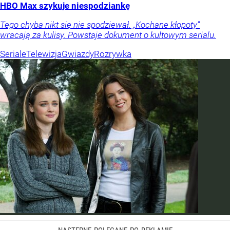
HBO Max szykuje niespodziankę
Tego chyba nikt się nie spodziewał. „Kochane kłopoty”
wracają za kulisy. Powstaje dokument o kultowym serialu.
Seriale
Telewizja
Gwiazdy
Rozrywka