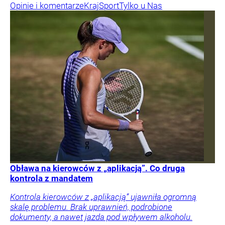
Opinie i komentarze
Kraj
Sport
Tylko u Nas
Obława na kierowców z „aplikacją”. Co druga
kontrola z mandatem
Kontrola kierowców z „aplikacją” ujawniła ogromną
skalę problemu. Brak uprawnień, podrobione
dokumenty, a nawet jazda pod wpływem alkoholu.