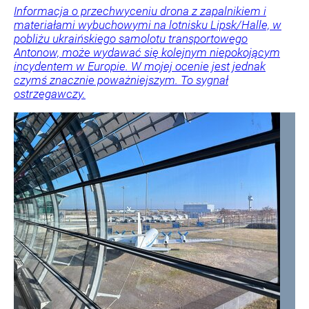
Informacja o przechwyceniu drona z zapalnikiem i
materiałami wybuchowymi na lotnisku Lipsk/Halle, w
pobliżu ukraińskiego samolotu transportowego
Antonow, może wydawać się kolejnym niepokojącym
incydentem w Europie. W mojej ocenie jest jednak
czymś znacznie poważniejszym. To sygnał
ostrzegawczy.