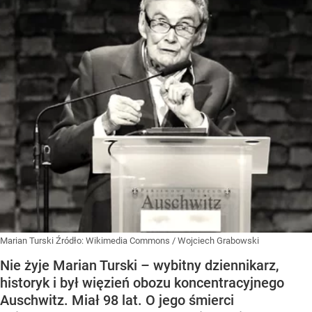
Marian Turski
Źródło:
Wikimedia Commons
/
Wojciech Grabowski
Nie żyje Marian Turski – wybitny dziennikarz,
historyk i był więzień obozu koncentracyjnego
Auschwitz. Miał 98 lat. O jego śmierci