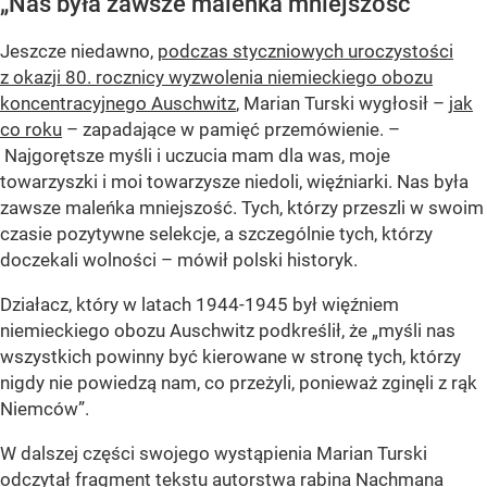
„Nas była zawsze maleńka mniejszość”
Jeszcze niedawno,
podczas styczniowych uroczystości
z okazji 80. rocznicy wyzwolenia niemieckiego obozu
koncentracyjnego Auschwitz
, Marian Turski wygłosił –
jak
co roku
– zapadające w pamięć przemówienie. –
Najgorętsze myśli i uczucia mam dla was, moje
towarzyszki i moi towarzysze niedoli, więźniarki. Nas była
zawsze maleńka mniejszość. Tych, którzy przeszli w swoim
czasie pozytywne selekcje, a szczególnie tych, którzy
doczekali wolności – mówił polski historyk.
Działacz, który w latach 1944-1945 był więźniem
niemieckiego obozu Auschwitz podkreślił, że „myśli nas
wszystkich powinny być kierowane w stronę tych, którzy
nigdy nie powiedzą nam, co przeżyli, ponieważ zginęli z rąk
Niemców”.
W dalszej części swojego wystąpienia Marian Turski
odczytał fragment tekstu autorstwa rabina Nachmana