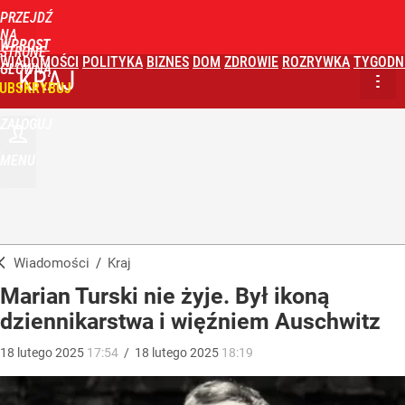
PRZEJDŹ
NA
WPROST
STRONĘ
WIADOMOŚCI
POLITYKA
BIZNES
DOM
ZDROWIE
ROZRYWKA
TYGODN
GŁÓWNĄ
KRAJ
UBSKRYBUJ
ZALOGUJ
MENU
Wiadomości
/
Kraj
Marian Turski nie żyje. Był ikoną
dziennikarstwa i więźniem Auschwitz
18
lutego
2025
17:54
/
18
lutego
2025
18:19