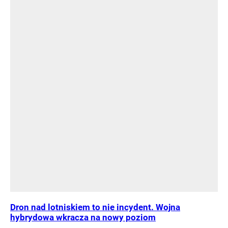
Dron nad lotniskiem to nie incydent. Wojna
hybrydowa wkracza na nowy poziom