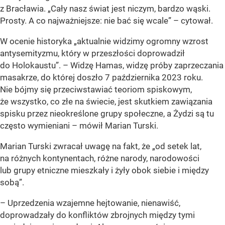
z Bracławia. „Cały nasz świat jest niczym, bardzo wąski.
Prosty. A co najważniejsze: nie bać się wcale” – cytował.
W ocenie historyka „aktualnie widzimy ogromny wzrost
antysemityzmu, który w przeszłości doprowadził
do Holokaustu”. – Widzę Hamas, widzę próby zaprzeczania
masakrze, do której doszło 7 października 2023 roku.
Nie bójmy się przeciwstawiać teoriom spiskowym,
że wszystko, co złe na świecie, jest skutkiem zawiązania
spisku przez nieokreślone grupy społeczne, a Żydzi są tu
często wymieniani – mówił Marian Turski.
Marian Turski zwracał uwagę na fakt, że „od setek lat,
na różnych kontynentach, różne narody, narodowości
lub grupy etniczne mieszkały i żyły obok siebie i między
sobą”.
– Uprzedzenia wzajemne hejtowanie, nienawiść,
doprowadzały do konfliktów zbrojnych między tymi