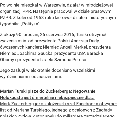
Po wojnie mieszkał w Warszawie, działał w młodzieżowej
organizacji PPR. Następnie pracował w dziale prasowym
PZPR. Z kolei od 1958 roku kierował działem historycznym
tygodnika „Polityka”.
Z okazji 90. urodzin, 26 czerwca 2016, Turski otrzymał
życzenia m.in. od prezydenta Polski Andrzeja Dudy,
ówczesnych kanclerz Niemiec Angeli Merkel, prezydenta
Niemiec Joachima Gaucka, prezydenta USA Baracka
Obamy i prezydenta Izraela Szimona Peresa
Jego zasługi wielokrotnie doceniano wszelakimi
wyróżnieniami i odznaczeniami.
Marian Turski pisze do Zuckerberga: Negowanie
Holokaustu jest śmiertelnie niebezpieczne dla...
Mark Zuckerberg jako założyciel i szef Facebooka otrzymał
list od Mariana Turskiego, jednego z ocalonych z Zagłady
polskich Żydów. Autor apelu do miliardera zarządzającego