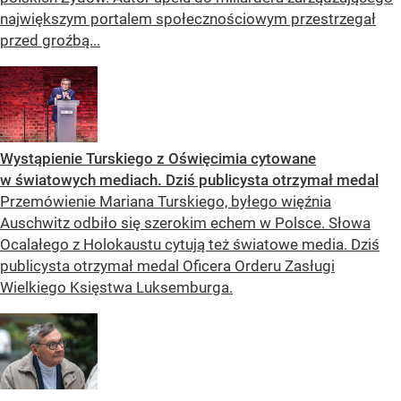
największym portalem społecznościowym przestrzegał
przed groźbą...
Wystąpienie Turskiego z Oświęcimia cytowane
w światowych mediach. Dziś publicysta otrzymał medal
Przemówienie Mariana Turskiego, byłego więźnia
Auschwitz odbiło się szerokim echem w Polsce. Słowa
Ocalałego z Holokaustu cytują też światowe media. Dziś
publicysta otrzymał medal Oficera Orderu Zasługi
Wielkiego Księstwa Luksemburga.