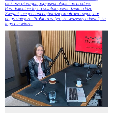
niekiedy głoszącą pop-psychologiczne brednie.
Paradoksalnie to, co ostatnio powiedziała o Idze
Świątek, nie jest ani najbardziej kontrowersyjne, ani
najgroźniejsze. Problem w tym, że wszyscy udawali, że
tego nie widzą.