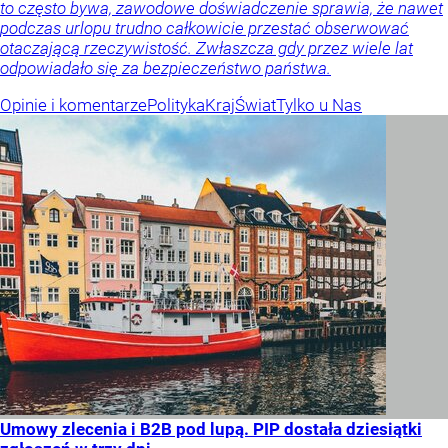
to często bywa, zawodowe doświadczenie sprawia, że nawet
podczas urlopu trudno całkowicie przestać obserwować
otaczającą rzeczywistość. Zwłaszcza gdy przez wiele lat
odpowiadało się za bezpieczeństwo państwa.
Opinie i komentarze
Polityka
Kraj
Świat
Tylko u Nas
Umowy zlecenia i B2B pod lupą. PIP dostała dziesiątki