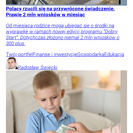
Polacy rzucili się na przywrócone świadczenie.
Prawie 2 mln wniosków w miesiąc
Od miesiąca rodzice mogą ubiegać się o środki na
wyprawkę w ramach nowej edycji programu “Dobry
Start”. Dotychczas złożono niemal 2 mln wniosków o
300 plus.
Twój portfel
Finanse i inwestycje
Gospodarka
Edukacja
Radosław
Święcki