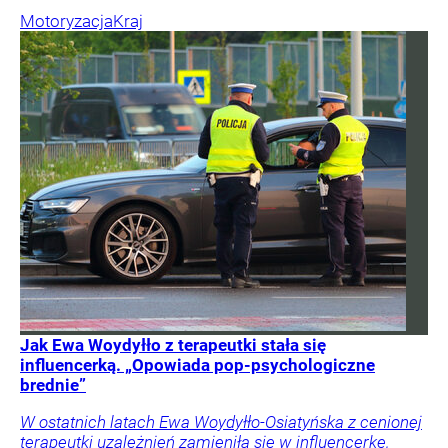
Motoryzacja
Kraj
Jak Ewa Woydyłło z terapeutki stała się
influencerką. „Opowiada pop-psychologiczne
brednie”
W ostatnich latach Ewa Woydyłło-Osiatyńska z cenionej
terapeutki uzależnień zamieniła się w influencerkę,