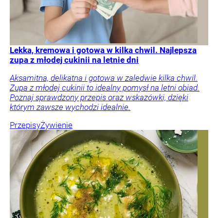
Lekka, kremowa i gotowa w kilka chwil. Najlepsza
zupa z młodej cukinii na letnie dni
Aksamitna, delikatna i gotowa w zaledwie kilka chwil.
Zupa z młodej cukinii to idealny pomysł na letni obiad.
Poznaj sprawdzony przepis oraz wskazówki, dzięki
którym zawsze wychodzi idealnie.
Przepisy
Żywienie