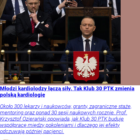
Młodzi kardiolodzy łączą siły. Tak Klub 30 PTK zmienia
polską kardiologię
Około 300 lekarzy i naukowców, granty, zagraniczne staże,
mentoring oraz ponad 30 sesji naukowych rocznie. Prof.
Krzysztof Ozierański opowiada, jak Klub 30 PTK buduje
współpracę między pokoleniami i dlaczego jej efekty
odczuwają później pacjenci.