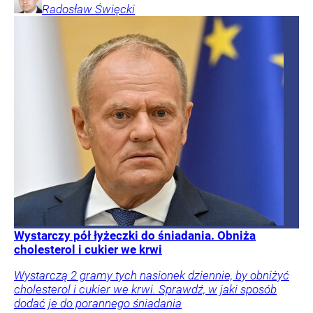
Radosław
Święcki
Wystarczy pół łyżeczki do śniadania. Obniża
cholesterol i cukier we krwi
Wystarczą 2 gramy tych nasionek dziennie, by obniżyć
cholesterol i cukier we krwi. Sprawdź, w jaki sposób
dodać je do porannego śniadania