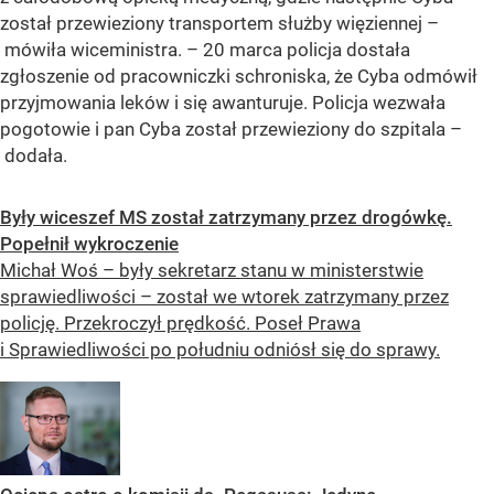
został przewieziony transportem służby więziennej –
mówiła wiceministra. – 20 marca policja dostała
zgłoszenie od pracowniczki schroniska, że Cyba odmówił
przyjmowania leków i się awanturuje. Policja wezwała
pogotowie i pan Cyba został przewieziony do szpitala –
dodała.
Były wiceszef MS został zatrzymany przez drogówkę.
Popełnił wykroczenie
Michał Woś – były sekretarz stanu w ministerstwie
sprawiedliwości – został we wtorek zatrzymany przez
policję. Przekroczył prędkość. Poseł Prawa
i Sprawiedliwości po południu odniósł się do sprawy.