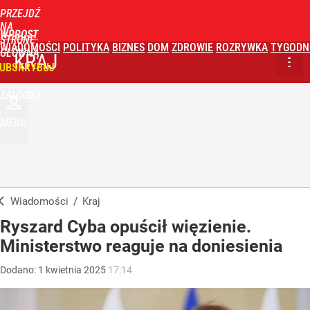
PRZEJDŹ
NA
WPROST
STRONĘ
WIADOMOŚCI
POLITYKA
BIZNES
DOM
ZDROWIE
ROZRYWKA
TYGODN
GŁÓWNĄ
KRAJ
UBSKRYBUJ
ZALOGUJ
MENU
Wiadomości
/
Kraj
Ryszard Cyba opuścił więzienie.
Ministerstwo reaguje na doniesienia
Dodano:
1
kwietnia
2025
17:14