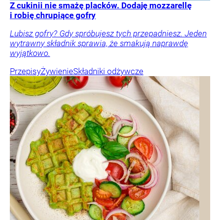
Z cukinii nie smażę placków. Dodaję mozzarellę
i robię chrupiące gofry
Lubisz gofry? Gdy spróbujesz tych przepadniesz. Jeden
wytrawny składnik sprawia, że smakują naprawdę
wyjątkowo.
Przepisy
Żywienie
Składniki odżywcze