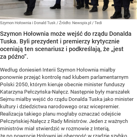
Szymon Hołownia i Donald Tusk
/ Źródło:
Newspix.pl
/
Tedi
Szymon Hołownia może wejść do rządu Donalda
Tuska. Byli prezydent i premierzy krytycznie
oceniają ten scenariusz i podkreślają, że „jest
za późno”.
Według doniesień Interii Szymon Hołownia miałby
ponownie przejąć kontrolę nad klubem parlamentarnym
Polski 2050, którym kieruje obecnie minister funduszy
Katarzyna Pełczyńska-Nałęcz. Następnie były marszałek
Sejmu miałby wejść do rządu Donalda Tuska jako minister
kultury i dziedzictwa narodowego oraz wicepremier.
Realizacja takiego planu mogłaby oznaczać odejście
Pełczyńskiej-Nałęcz z Rady Ministrów. Jeden z ważnych
ministrów miał stwierdzić w rozmowie z Interią,
że po powrocie Hołowni jej obecność w rządzie szybko