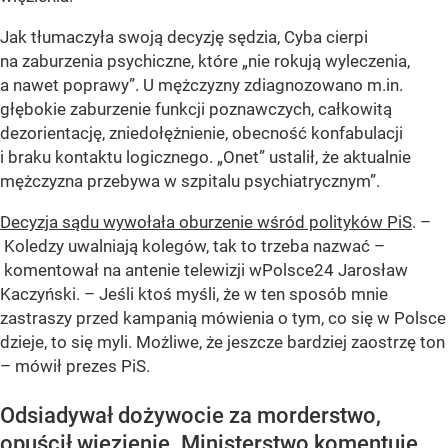
Jak tłumaczyła swoją decyzję sędzia, Cyba cierpi
na zaburzenia psychiczne, które „nie rokują wyleczenia,
a nawet poprawy”. U mężczyzny zdiagnozowano m.in.
głębokie zaburzenie funkcji poznawczych, całkowitą
dezorientację, zniedołężnienie, obecność konfabulacji
i braku kontaktu logicznego. „Onet” ustalił, że aktualnie
mężczyzna przebywa w szpitalu psychiatrycznym”.
Decyzja sądu wywołała oburzenie wśród polityków PiS
. –
Koledzy uwalniają kolegów, tak to trzeba nazwać –
komentował na antenie telewizji wPolsce24 Jarosław
Kaczyński. – Jeśli ktoś myśli, że w ten sposób mnie
zastraszy przed kampanią mówienia o tym, co się w Polsce
dzieje, to się myli. Możliwe, że jeszcze bardziej zaostrzę ton
– mówił prezes PiS.
Odsiadywał dożywocie za morderstwo,
opuścił więzienie. Ministerstwo komentuje