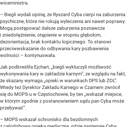
wiceministra.
– Biegli wydali opinię, że Ryszard Cyba cierpi na zaburzenia
psychiczne, które nie rokują wyleczenia ani nawet poprawy.
Mogą postępować dalsze zaburzenia poznawcze
i zniedołężnienie, otępienie w stopniu głębokim,
dezorientacja, brak kontaktu logicznego. To stanowi
przeciwwskazanie do odbywania kary pozbawienia
wolności – kontynuowała.
Jak podkreśliła Ejchart, „biegli wykluczyli możliwość
wykonywania kary w zakładzie karnym”, ze względu na fakt,
że skazany wymaga „opieki w warunkach DPS lub ZOL”.
Wtedy też Dyrektor Zakładu Karnego w Czarnem zwrócił
się do MOPS-u w Częstochowie, by ten „wskazał miejsce,
w którym zgodnie z postanowieniem sądu pan Cyba może
przebywać”.
– MOPS wskazał schronisko dla bezdomnych
z całodobową opieką medyczną, gdzie następnie Cyba