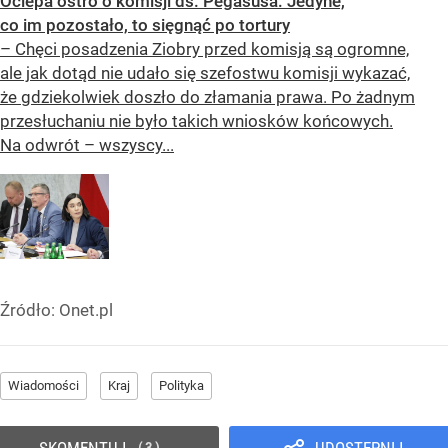
Ociepa ostro o komisji ds. Pegasusa: Jedyne,
co im pozostało, to sięgnąć po tortury
– Chęci posadzenia Ziobry przed komisją są ogromne,
ale jak dotąd nie udało się szefostwu komisji wykazać,
że gdziekolwiek doszło do złamania prawa. Po żadnym
przesłuchaniu nie było takich wniosków końcowych.
Na odwrót – wszyscy...
Źródło:
Onet.pl
Wiadomości
Kraj
Polityka
SKOMENTUJ
UDOSTĘPNIJ
3