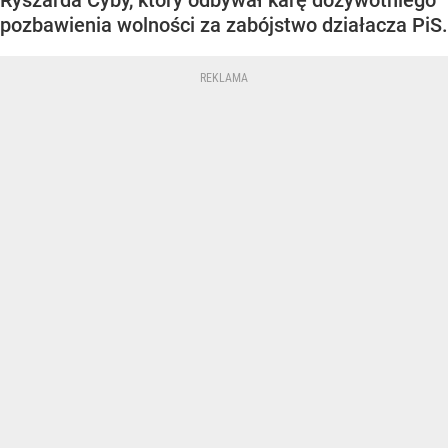
Ryszarda Cyby, który odbywał karę dożywotniego
pozbawienia wolności za zabójstwo działacza PiS.