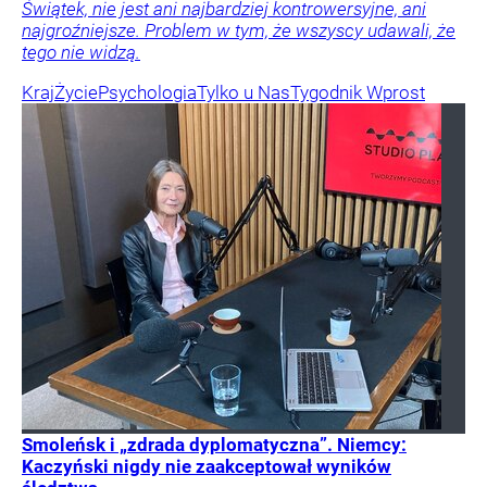
Świątek, nie jest ani najbardziej kontrowersyjne, ani
najgroźniejsze. Problem w tym, że wszyscy udawali, że
tego nie widzą.
Kraj
Życie
Psychologia
Tylko u Nas
Tygodnik Wprost
Smoleńsk i „zdrada dyplomatyczna”. Niemcy:
Kaczyński nigdy nie zaakceptował wyników