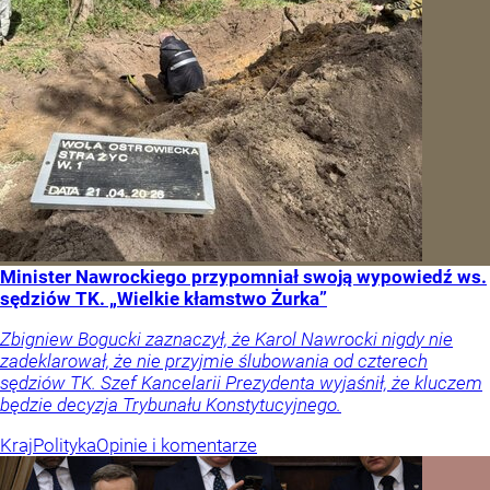
Minister Nawrockiego przypomniał swoją wypowiedź ws.
sędziów TK. „Wielkie kłamstwo Żurka”
Zbigniew Bogucki zaznaczył, że Karol Nawrocki nigdy nie
zadeklarował, że nie przyjmie ślubowania od czterech
sędziów TK. Szef Kancelarii Prezydenta wyjaśnił, że kluczem
będzie decyzja Trybunału Konstytucyjnego.
Kraj
Polityka
Opinie i komentarze