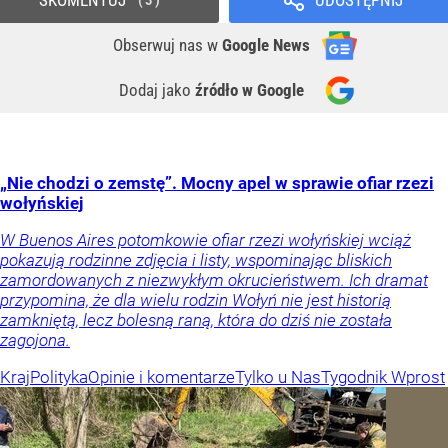
Obserwuj nas
w
Google News
Dodaj jako
źródło w Google
„Nie chodzi o zemstę”. Mocny apel w sprawie ofiar rzezi
wołyńskiej
W Buenos Aires potomkowie ofiar rzezi wołyńskiej wciąż
pokazują rodzinne zdjęcia i listy, wspominając bliskich
zamordowanych z niezwykłym okrucieństwem. Ich dramat
przypomina, że dla wielu rodzin Wołyń nie jest historią
zamkniętą, lecz bolesną raną, która do dziś nie została
zagojona.
Kraj
Polityka
Opinie i komentarze
Tylko u Nas
Tygodnik Wprost