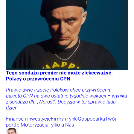
Tego sondażu premier nie może zlekceważyć.
Polacy o przywróceniu CPN
Prawie dwie trzecie Polaków chce przywrócenia
pakietu CPN na dwa ostatnie tygodnie wakacji – wynika
z sondażu dla „Wprost”. Decyzja w tej sprawie lada
dzień.
Finanse i inwestycje
Firmy i rynki
Gospodarka
Twój
portfel
Motoryzacja
Tylko u Nas