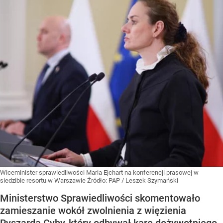
Wiceminister sprawiedliwości Maria Ejchart na konferencji prasowej w
siedzibie resortu w Warszawie
Źródło:
PAP
/
Leszek Szymański
Ministerstwo Sprawiedliwości skomentowało
zamieszanie wokół zwolnienia z więzienia