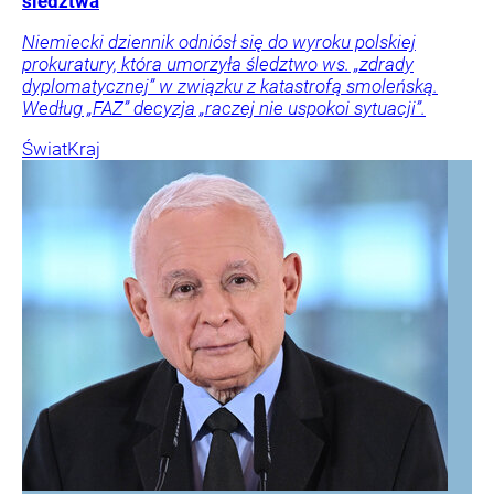
śledztwa
Niemiecki dziennik odniósł się do wyroku polskiej
prokuratury, która umorzyła śledztwo ws. „zdrady
dyplomatycznej” w związku z katastrofą smoleńską.
Według „FAZ” decyzja „raczej nie uspokoi sytuacji”.
Świat
Kraj