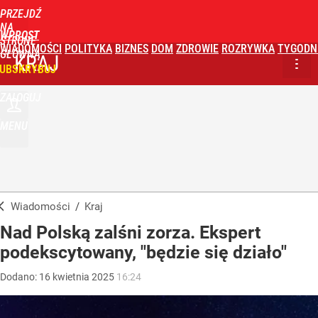
PRZEJDŹ
NA
WPROST
STRONĘ
WIADOMOŚCI
POLITYKA
BIZNES
DOM
ZDROWIE
ROZRYWKA
TYGODN
GŁÓWNĄ
KRAJ
UBSKRYBUJ
ZALOGUJ
MENU
Wiadomości
/
Kraj
Nad Polską zalśni zorza. Ekspert
podekscytowany, "będzie się działo"
Dodano:
16
kwietnia
2025
16:24