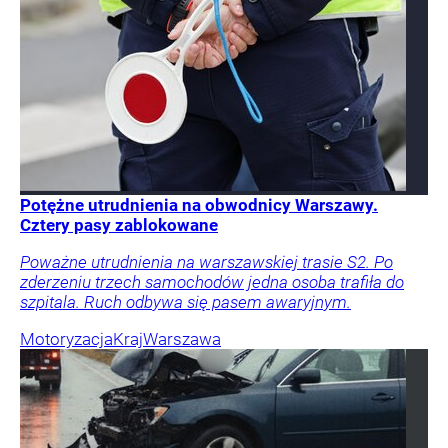
Potężne utrudnienia na obwodnicy Warszawy.
Cztery pasy zablokowane
Poważne utrudnienia na warszawskiej trasie S2. Po
zderzeniu trzech samochodów jedna osoba trafiła do
szpitala. Ruch odbywa się pasem awaryjnym.
Motoryzacja
Kraj
Warszawa