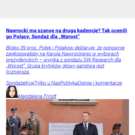
Nawrocki ma szansę na drugą kadencję? Tak ocenili
go Polacy. Sondaż dla „Wprost”
Blisko 39 proc. Polek i Polaków deklaruje, że ponownie
zagłosowałoby na Karola Nawrockiego w wyborach
prezydenckich – wynika z sondażu SW Research dla
„Wprost”. Grupa krytyków głowy państwa jest
liczniejsza.
Sondaże
Kraj
Tylko u Nas
Polityka
Opinie i komentarze
Magdalena
Frindt