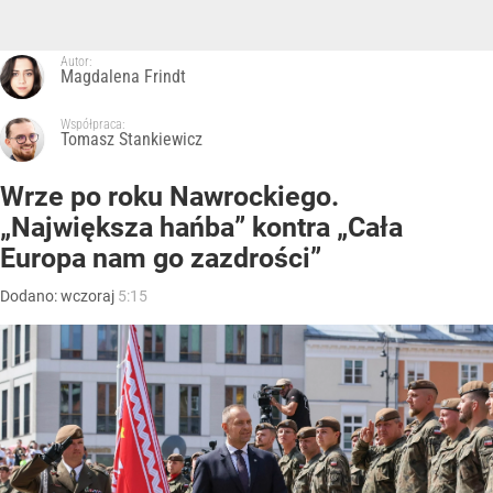
Autor:
Magdalena Frindt
Współpraca:
Tomasz Stankiewicz
Wrze po roku Nawrockiego.
„Największa hańba” kontra „Cała
Europa nam go zazdrości”
Dodano:
wczoraj
5:15