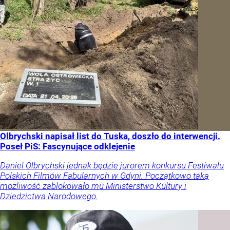
Olbrychski napisał list do Tuska, doszło do interwencji.
Poseł PiS: Fascynujące odklejenie
Daniel Olbrychski jednak będzie jurorem konkursu Festiwalu
Polskich Filmów Fabularnych w Gdyni. Początkowo taką
możliwość zablokowało mu Ministerstwo Kultury i
Dziedzictwa Narodowego.