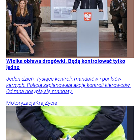
Wielka obława drogówki. Będą kontrolować tylko
jedno
Jeden dzień. Tysiące kontroli, mandatów i punktów
karnych. Policja zaplanowała akcję kontroli kierowców.
Od rana posypią się mandaty.
Motoryzacja
Kraj
Życie