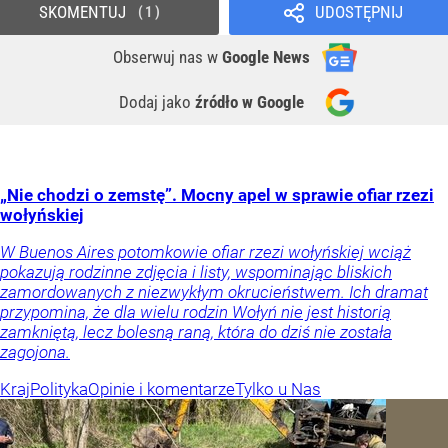
SKOMENTUJ
UDOSTĘPNIJ
1
Obserwuj nas
w
Google News
Dodaj jako
źródło w Google
„Nie chodzi o zemstę”. Mocny apel w sprawie ofiar rzezi
wołyńskiej
W Buenos Aires potomkowie ofiar rzezi wołyńskiej wciąż
pokazują rodzinne zdjęcia i listy, wspominając bliskich
zamordowanych z niezwykłym okrucieństwem. Ich dramat
przypomina, że dla wielu rodzin Wołyń nie jest historią
zamkniętą, lecz bolesną raną, która do dziś nie została
zagojona.
Kraj
Polityka
Opinie i komentarze
Tylko u Nas