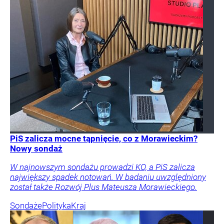
PiS zalicza mocne tąpnięcie, co z Morawieckim?
Nowy sondaż
W najnowszym sondażu prowadzi KO, a PiS zalicza
największy spadek notowań. W badaniu uwzględniony
został także Rozwój Plus Mateusza Morawieckiego.
Sondaże
Polityka
Kraj