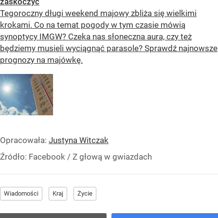
zaskoczyć
Tegoroczny długi weekend majowy zbliża się wielkimi
krokami. Co na temat pogody w tym czasie mówią
synoptycy IMGW? Czeka nas słoneczna aura, czy też
będziemy musieli wyciągnąć parasole? Sprawdź najnowsze
prognozy na majówkę.
Opracowała:
Justyna Witczak
Źródło:
Facebook
/
Z głową w gwiazdach
Wiadomości
Kraj
Życie