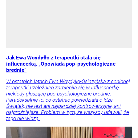
Jak Ewa Woydyłło z terapeutki stała się
influencerką. „Opowiada pop-psychologiczne
brednie”
W ostatnich latach Ewa Woydyłło-Osiatyńska z cenionej
terapeutki uzależnień zamieniła się w influencerkę,
niekiedy głoszącą pop-psychologiczne brednie.
Paradoksalnie to, co ostatnio powiedziała o Idze
Świątek, nie jest ani najbardziej kontrowersyjne, ani
najgroźniejsze. Problem w tym, że wszyscy udawali, że
tego nie widzą.