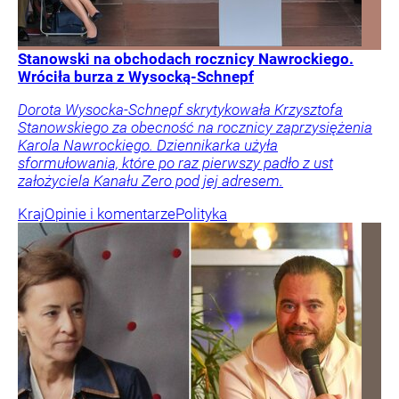
Stanowski na obchodach rocznicy Nawrockiego.
Wróciła burza z Wysocką-Schnepf
Dorota Wysocka-Schnepf skrytykowała Krzysztofa
Stanowskiego za obecność na rocznicy zaprzysiężenia
Karola Nawrockiego. Dziennikarka użyła
sformułowania, które po raz pierwszy padło z ust
założyciela Kanału Zero pod jej adresem.
Kraj
Opinie i komentarze
Polityka