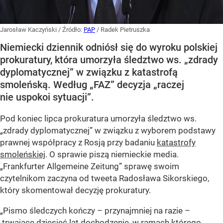
Jarosław Kaczyński
/ Źródło:
PAP
/
Radek Pietruszka
Niemiecki dziennik odniósł się do wyroku polskiej
prokuratury, która umorzyła śledztwo ws. „zdrady
dyplomatycznej” w związku z katastrofą
smoleńską. Według „FAZ” decyzja „raczej
nie uspokoi sytuacji”.
Pod koniec lipca prokuratura umorzyła śledztwo ws.
„zdrady dyplomatycznej” w związku z wyborem podstawy
prawnej współpracy z Rosją przy badaniu
katastrofy
smoleńskiej
. O sprawie piszą niemieckie media.
„Frankfurter Allgemeine Zeitung” sprawę swoim
czytelnikom zaczyna od tweeta Radosława Sikorskiego,
który skomentował decyzję prokuratury.
„Pismo śledczych kończy – przynajmniej na razie –
trwające dziesięć lat dochodzenie, w ramach którego