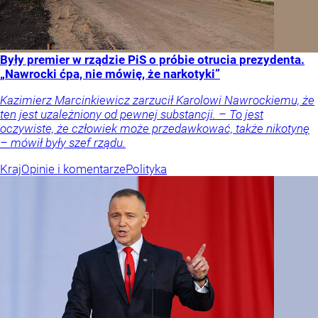
Były premier w rządzie PiS o próbie otrucia prezydenta.
„Nawrocki ćpa, nie mówię, że narkotyki”
Kazimierz Marcinkiewicz zarzucił Karolowi Nawrockiemu, że
ten jest uzależniony od pewnej substancji. – To jest
oczywiste, że człowiek może przedawkować, także nikotynę
– mówił były szef rządu.
Kraj
Opinie i komentarze
Polityka