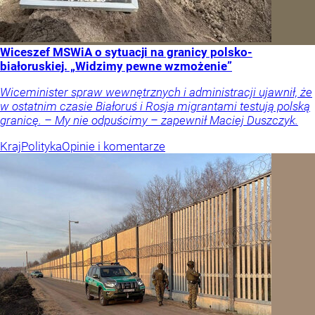
Wiceszef MSWiA o sytuacji na granicy polsko-
białoruskiej. „Widzimy pewne wzmożenie”
Wiceminister spraw wewnętrznych i administracji ujawnił, że
w ostatnim czasie Białoruś i Rosja migrantami testują polską
granicę. – My nie odpuścimy – zapewnił Maciej Duszczyk.
Kraj
Polityka
Opinie i komentarze