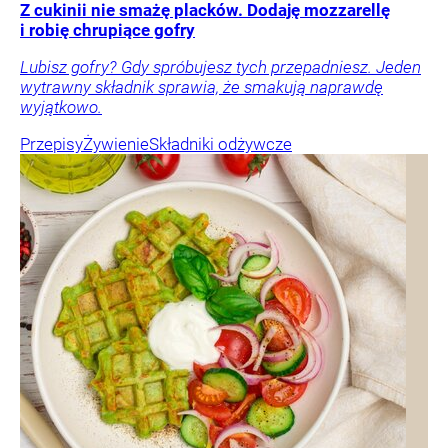
Z cukinii nie smażę placków. Dodaję mozzarellę
i robię chrupiące gofry
Lubisz gofry? Gdy spróbujesz tych przepadniesz. Jeden
wytrawny składnik sprawia, że smakują naprawdę
wyjątkowo.
Przepisy
Żywienie
Składniki odżywcze