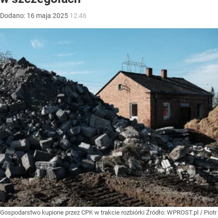
Dodano:
16
maja
2025
12:46
Gospodarstwo kupione przez CPK w trakcie rozbiórki
Źródło:
WPROST.pl
/
Piotr