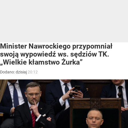
Minister Nawrockiego przypomniał
swoją wypowiedź ws. sędziów TK.
„Wielkie kłamstwo Żurka”
Dodano:
dzisiaj
20:12