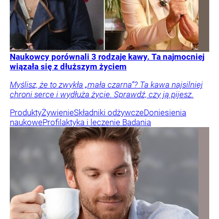
Naukowcy porównali 3 rodzaje kawy. Ta najmocniej
wiązała się z dłuższym życiem
Myślisz, że to zwykła „mała czarna”? Ta kawa najsilniej
chroni serce i wydłuża życie. Sprawdź, czy ją pijesz.
Produkty
Żywienie
Składniki odżywcze
Doniesienia
naukowe
Profilaktyka i leczenie
Badania