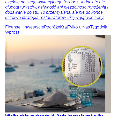
częścią naszego wakacyjnego folkloru. Jednak to nie
głupota turystów, naiwność ani niezdolność mnożenia i
dodawania do stu. To przemyślana, ale nie do końca
uczciwa strategia restauratorów ukrywających ceny.
Finanse i inwestycje
Podróże
Kraj
Tylko u Nas
Tygodnik
Wprost
Wielka obława drogówki. Będą kontrolować tylko