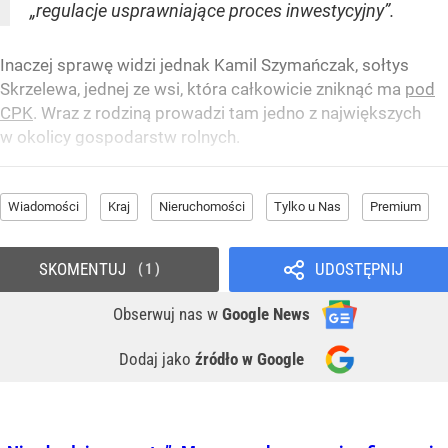
„regulacje usprawniające proces inwestycyjny”.
Inaczej sprawę widzi jednak Kamil Szymańczak, sołtys
Skrzelewa, jednej ze wsi, która całkowicie zniknąć ma
pod
CPK
. Wraz z rodziną prowadzi tam jedno z największych
w okolicy gospodarstw rolnych.
Wiadomości
Kraj
Nieruchomości
Tylko u Nas
Premium
SKOMENTUJ
UDOSTĘPNIJ
1
Obserwuj nas
w
Google News
Dodaj jako
źródło w Google