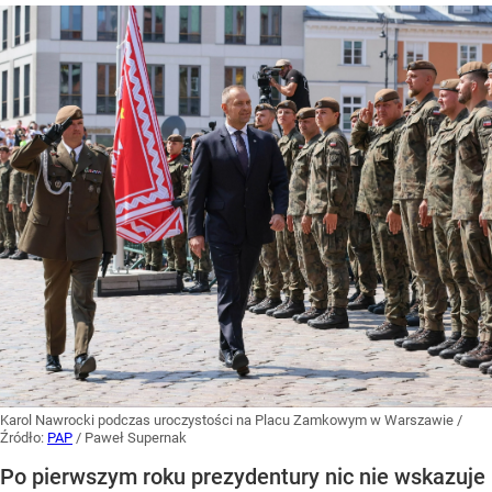
Karol Nawrocki podczas uroczystości na Placu Zamkowym w Warszawie
/
Źródło:
PAP
/
Paweł Supernak
Po pierwszym roku prezydentury nic nie wskazuje