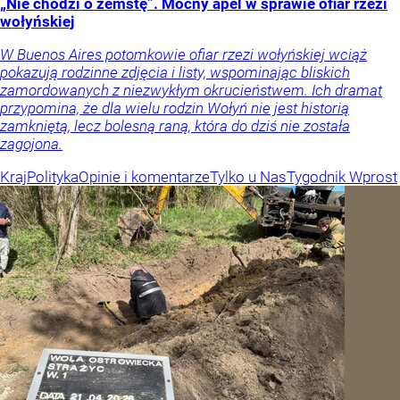
„Nie chodzi o zemstę”. Mocny apel w sprawie ofiar rzezi
wołyńskiej
W Buenos Aires potomkowie ofiar rzezi wołyńskiej wciąż
pokazują rodzinne zdjęcia i listy, wspominając bliskich
zamordowanych z niezwykłym okrucieństwem. Ich dramat
przypomina, że dla wielu rodzin Wołyń nie jest historią
zamkniętą, lecz bolesną raną, która do dziś nie została
zagojona.
Kraj
Polityka
Opinie i komentarze
Tylko u Nas
Tygodnik Wprost