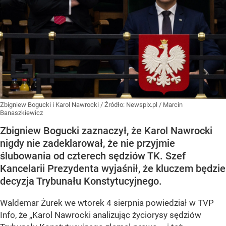
Zbigniew Bogucki i Karol Nawrocki
/ Źródło:
Newspix.pl
/
Marcin
Banaszkiewicz
Zbigniew Bogucki zaznaczył, że Karol Nawrocki
nigdy nie zadeklarował, że nie przyjmie
ślubowania od czterech sędziów TK. Szef
Kancelarii Prezydenta wyjaśnił, że kluczem będzie
decyzja Trybunału Konstytucyjnego.
Waldemar Żurek we wtorek 4 sierpnia powiedział w TVP
Info, że „Karol Nawrocki analizując życiorysy sędziów