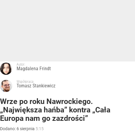
Autor:
Magdalena Frindt
Współpraca:
Tomasz Stankiewicz
Wrze po roku Nawrockiego.
„Największa hańba” kontra „Cała
Europa nam go zazdrości”
Dodano:
6
sierpnia
5:15