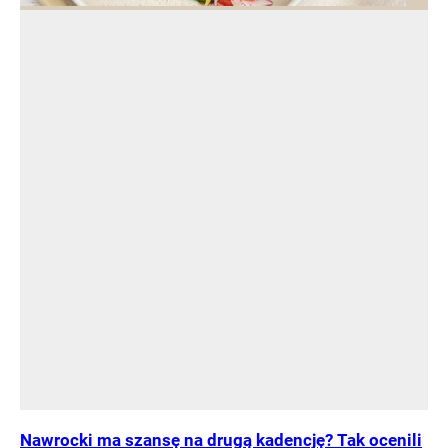
Nawrocki ma szansę na drugą kadencję? Tak ocenili