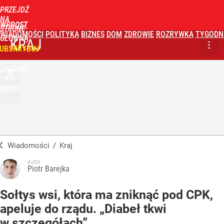
PRZEJDŹ
NA
WPROST
STRONĘ
WIADOMOŚCI
POLITYKA
BIZNES
DOM
ZDROWIE
ROZRYWKA
TYGODN
GŁÓWNĄ
KRAJ
UBSKRYBUJ
ZALOGUJ
MENU
Wiadomości
/
Kraj
Autor:
Piotr Barejka
Sołtys wsi, która ma zniknąć pod CPK,
apeluje do rządu. „Diabeł tkwi
w szczegółach”