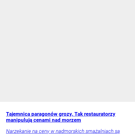
Tajemnica paragonów grozy. Tak restauratorzy
manipulują cenami nad morzem
Narzekanie na ceny w nadmorskich smażalniach są