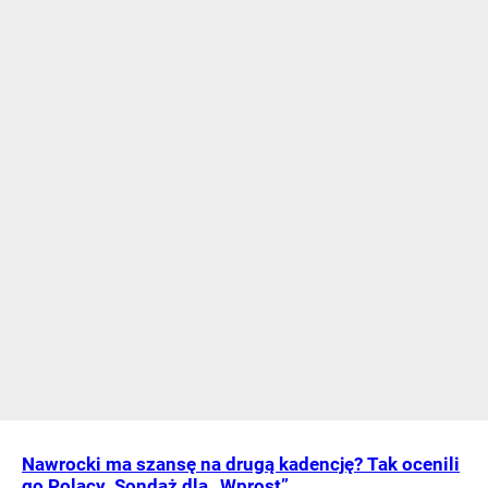
Nawrocki ma szansę na drugą kadencję? Tak ocenili
go Polacy. Sondaż dla „Wprost”