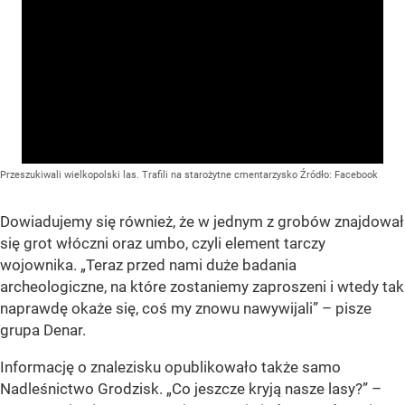
Przeszukiwali wielkopolski las. Trafili na starożytne cmentarzysko
Źródło:
Facebook
Dowiadujemy się również, że w jednym z grobów znajdował
się grot włóczni oraz umbo, czyli element tarczy
wojownika. „Teraz przed nami duże badania
archeologiczne, na które zostaniemy zaproszeni i wtedy tak
naprawdę okaże się, coś my znowu nawywijali” – pisze
grupa Denar.
Informację o znalezisku opublikowało także samo
Nadleśnictwo Grodzisk. „Co jeszcze kryją nasze lasy?” –