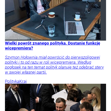
Wielki powrót znanego polityka. Dostanie funkcję
wicepremiera?
Szymon Hołownia miał powrócić do pierwszoligowej
polityki i to od razu w roli wicepremiera. Według
pogłosek na ten temat polityk planuje też odebrać stery
w swojej własnej partii.
Polityka
Kraj