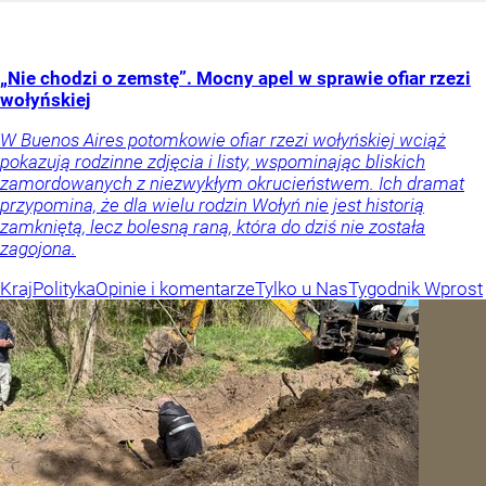
„Nie chodzi o zemstę”. Mocny apel w sprawie ofiar rzezi
wołyńskiej
W Buenos Aires potomkowie ofiar rzezi wołyńskiej wciąż
pokazują rodzinne zdjęcia i listy, wspominając bliskich
zamordowanych z niezwykłym okrucieństwem. Ich dramat
przypomina, że dla wielu rodzin Wołyń nie jest historią
zamkniętą, lecz bolesną raną, która do dziś nie została
zagojona.
Kraj
Polityka
Opinie i komentarze
Tylko u Nas
Tygodnik Wprost