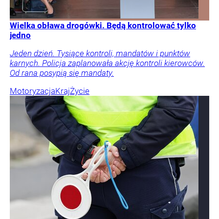
Wielka obława drogówki. Będą kontrolować tylko
jedno
Jeden dzień. Tysiące kontroli, mandatów i punktów
karnych. Policja zaplanowała akcję kontroli kierowców.
Od rana posypią się mandaty.
Motoryzacja
Kraj
Życie