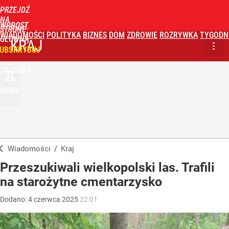
PRZEJDŹ
NA
WPROST
STRONĘ
WIADOMOŚCI
POLITYKA
BIZNES
DOM
ZDROWIE
ROZRYWKA
TYGODN
GŁÓWNĄ
KRAJ
UBSKRYBUJ
ZALOGUJ
MENU
Wiadomości
/
Kraj
Przeszukiwali wielkopolski las. Trafili
na starożytne cmentarzysko
Dodano:
4
czerwca
2025
22:01