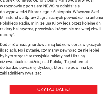
Członek Komitetu Obrony Dumy Państwowej w Rosji
w rozmowie z portalem NEWS.ru odniósł się
do wypowiedzi Sikorskiego z 6 sierpnia. Wówczas Szef
Ministerstwa Spraw Zagranicznych powiedział na antenie
Polskiego Radia, m.in. że
„na Kijów lecą przez kolejne dni
rakiety balistyczne, przeciwko którym nie ma w tej chwili
obrony”
.
Dodał również:
„mordowani są ludzie w coraz większych
ilościach. No i pytanie, czy mamy pewność, że nie lepiej
by było strącać te rosyjskie rakiety nad Ukrainą
niż ewentualnie później nad Polską. To jest temat
do bardzo poważnej dyskusji, która nie powinna być
zakładnikiem rywalizacji...
CZYTAJ DALEJ