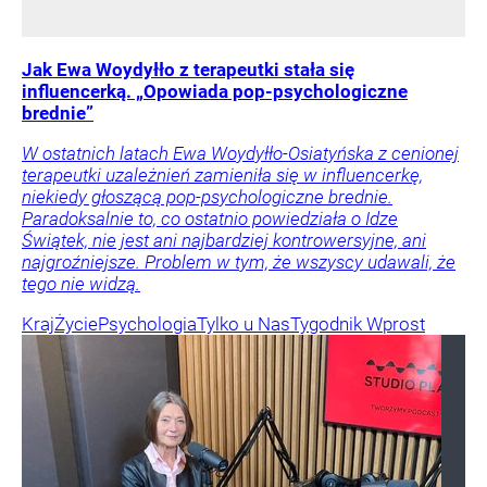
Jak Ewa Woydyłło z terapeutki stała się
influencerką. „Opowiada pop-psychologiczne
brednie”
W ostatnich latach Ewa Woydyłło-Osiatyńska z cenionej
terapeutki uzależnień zamieniła się w influencerkę,
niekiedy głoszącą pop-psychologiczne brednie.
Paradoksalnie to, co ostatnio powiedziała o Idze
Świątek, nie jest ani najbardziej kontrowersyjne, ani
najgroźniejsze. Problem w tym, że wszyscy udawali, że
tego nie widzą.
Kraj
Życie
Psychologia
Tylko u Nas
Tygodnik Wprost