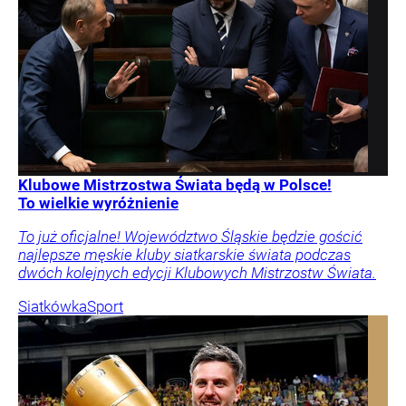
Klubowe Mistrzostwa Świata będą w Polsce!
To wielkie wyróżnienie
To już oficjalne! Województwo Śląskie będzie gościć
najlepsze męskie kluby siatkarskie świata podczas
dwóch kolejnych edycji Klubowych Mistrzostw Świata.
Siatkówka
Sport