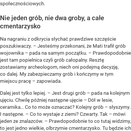
społecznościowych.
Nie jeden grób, nie dwa groby, a całe
cmentarzysko
Na nagraniu z odkrycia słychać prawdziwe szczęście
poszukiwaczy. – Jesteśmy przekonani, że Mati trafił grób
wojownika – pada na samym początku. – Prawdopodobnie
jest tam popielnica czyli grób całopalny. Resztę
zostawiamy archeologom, niech oni podejmą decyzję,
co dalej. My zabezpieczamy grób i kończymy w tym
miejscu pracę – zapowiada.
Dalej jest tylko lepiej. – Jest drugi grób – pada na kolejnym
ujęciu. Chwilę później następne ujęcie – Dół w lesie,
ceramika… Co to może oznaczać? Kolejny grób – słyszymy.
I następne. – Co to wystaje z ziemi? Czwarty. Tak – mówi
jeden ze znalazców. – Prawdopodobnie to co tutaj widzimy,
to jest jedno wielkie, olbrzymie cmentarzysko. Tu będzie ich