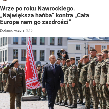
Wrze po roku Nawrockiego.
„Największa hańba” kontra „Cała
Europa nam go zazdrości”
Dodano:
wczoraj
5:15