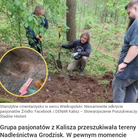
Starożytne cmentarzysko w sercu Wielkopolski. Niesamowite odkrycie
pasjonatów
Źródło:
Facebook
/
DENAR Kalisz – Stowarzyszenie Poszukiwaczy
Śladów Historii
Grupa pasjonatów z Kalisza przeszukiwała tereny
Nadleśnictwa Grodzisk. W pewnym momencie