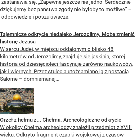
zastanawia się. „Zapewne jeszcze nie jedno. Serdecznie
dziękujemy bez państwa zgody nie byłoby to możliwe” –
odpowiedzieli poszukiwacze.
Tajemnicze odkrycie niedaleko Jerozolimy. Może zmienić
historię Jezusa
W sercu Judei, w miejscu oddalonym o blisko 48
kilometrów od Jerozolimy, znajduje się jaskinia, której
historia od dziesięcioleci fascynuje zarówno naukowców,
jak i wiernych. Przez stulecia utożsamiano ją z postacią
Salome – domniemanej...
Orzeł z hełmu z... Chełma. Archeologiczne odkrycie
W okolicy Chełma archeolodzy znaleźli przedmiot z XVIII
wieku. Odkryto fragment czapki wojskowej z czasów