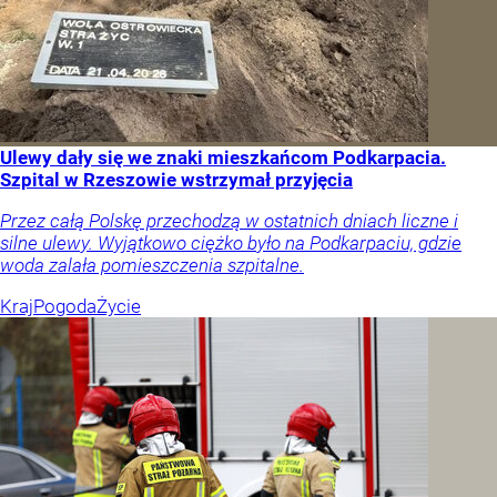
Ulewy dały się we znaki mieszkańcom Podkarpacia.
Szpital w Rzeszowie wstrzymał przyjęcia
Przez całą Polskę przechodzą w ostatnich dniach liczne i
silne ulewy. Wyjątkowo ciężko było na Podkarpaciu, gdzie
woda zalała pomieszczenia szpitalne.
Kraj
Pogoda
Życie