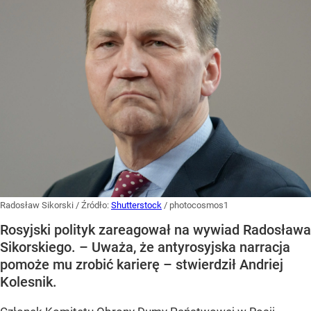
Radosław Sikorski
/ Źródło:
Shutterstock
/
photocosmos1
Rosyjski polityk zareagował na wywiad Radosława
Sikorskiego. – Uważa, że antyrosyjska narracja
pomoże mu zrobić karierę – stwierdził Andriej
Kolesnik.