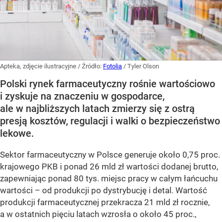
Apteka, zdjęcie ilustracyjne
/ Źródło:
Fotolia
/
Tyler Olson
Polski rynek farmaceutyczny rośnie wartościowo
i zyskuje na znaczeniu w gospodarce,
ale w najbliższych latach zmierzy się z ostrą
presją kosztów, regulacji i walki o bezpieczeństwo
lekowe.
Sektor farmaceutyczny w Polsce generuje około 0,75 proc.
krajowego PKB i ponad 26 mld zł wartości dodanej brutto,
zapewniając ponad 80 tys. miejsc pracy w całym łańcuchu
wartości – od produkcji po dystrybucję i detal. Wartość
produkcji farmaceutycznej przekracza 21 mld zł rocznie,
a w ostatnich pięciu latach wzrosła o około 45 proc.,