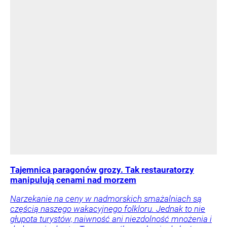
Tajemnica paragonów grozy. Tak restauratorzy
manipulują cenami nad morzem
Narzekanie na ceny w nadmorskich smażalniach są
częścią naszego wakacyjnego folkloru. Jednak to nie
głupota turystów, naiwność ani niezdolność mnożenia i