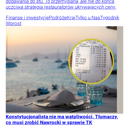
dodawania do stu. To przemyślana, ale nie do końca
uczciwa strategia restauratorów ukrywających ceny.
Finanse i inwestycje
Podróże
Kraj
Tylko u Nas
Tygodnik
Wprost
Konstytucjonalista nie ma wątpliwości. Tłumaczy,
co musi zrobić Nawrocki w sprawie TK