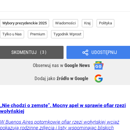
Wybory prezydenckie 2025
Wiadomości
Kraj
Polityka
Tylko u Nas
Premium
Tygodnik Wprost
SKOMENTUJ
UDOSTĘPNIJ
3
Obserwuj nas
w
Google News
Dodaj jako
źródło w Google
„Nie chodzi o zemstę”. Mocny apel w sprawie ofiar rzezi
wołyńskiej
W Buenos Aires potomkowie ofiar rzezi wołyńskiej wciąż
pokazują rodzinne zdjęcia i listy, wspominając bliskich