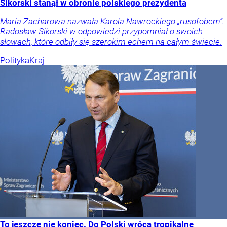
Sikorski stanął w obronie polskiego prezydenta
Maria Zacharowa nazwała Karola Nawrockiego „rusofobem”.
Radosław Sikorski w odpowiedzi przypomniał o swoich
słowach, które odbiły się szerokim echem na całym świecie.
Polityka
Kraj
To jeszcze nie koniec. Do Polski wrócą tropikalne