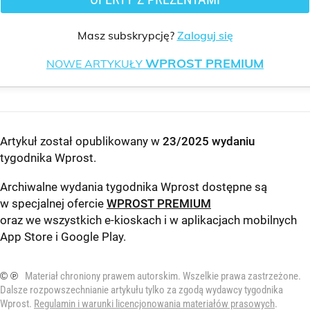
Masz subskrypcję?
Zaloguj się
WPROST PREMIUM
NOWE ARTYKUŁY
Artykuł został opublikowany w
23/2025 wydaniu
tygodnika Wprost
.
Archiwalne wydania tygodnika Wprost dostępne są
w specjalnej ofercie
WPROST PREMIUM
oraz we wszystkich e-kioskach i w aplikacjach mobilnych
App Store
i
Google Play
.
© ℗
Materiał chroniony prawem autorskim. Wszelkie prawa zastrzeżone.
Dalsze rozpowszechnianie artykułu tylko za zgodą wydawcy tygodnika
Wprost.
Regulamin i warunki licencjonowania materiałów prasowych
.