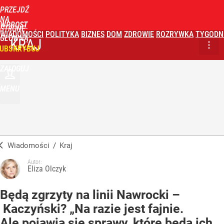
PRZEJDŹ
NA
WPROST
STRONĘ
WIADOMOŚCI
POLITYKA
BIZNES
DOM
ZDROWIE
ROZRYWKA
TYGODN
GŁÓWNĄ
KRAJ
UBSKRYBUJ
ZALOGUJ
MENU
Wiadomości
/
Kraj
Autor:
Eliza Olczyk
Będą zgrzyty na linii Nawrocki –
Kaczyński? „Na razie jest fajnie.
Ale pojawią się sprawy, które będą ich