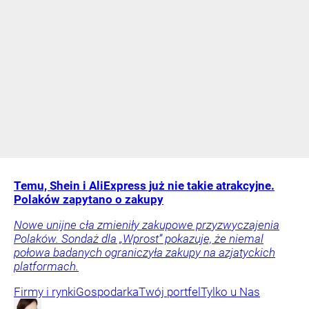
Temu, Shein i AliExpress już nie takie atrakcyjne.
Polaków zapytano o zakupy
Nowe unijne cła zmieniły zakupowe przyzwyczajenia
Polaków. Sondaż dla „Wprost” pokazuje, że niemal
połowa badanych ograniczyła zakupy na azjatyckich
platformach.
Firmy i rynki
Gospodarka
Twój portfel
Tylko u Nas