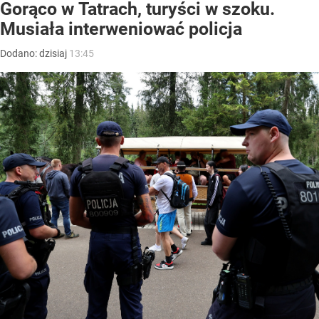
Gorąco w Tatrach, turyści w szoku.
Musiała interweniować policja
Dodano:
dzisiaj
13:45