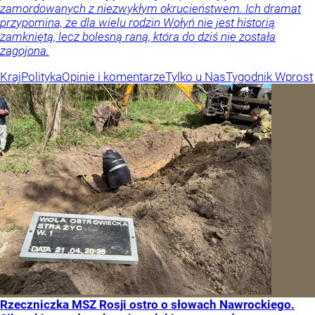
zamordowanych z niezwykłym okrucieństwem. Ich dramat
przypomina, że dla wielu rodzin Wołyń nie jest historią
zamkniętą, lecz bolesną raną, która do dziś nie została
zagojona.
Kraj
Polityka
Opinie i komentarze
Tylko u Nas
Tygodnik Wprost
Rzeczniczka MSZ Rosji ostro o słowach Nawrockiego.