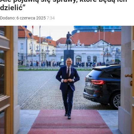
dzielić”
Dodano:
6
czerwca
2025
7:34