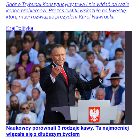
Spór o Trybunał Konstytucyjny trwa i nie widać na razie
końca problemów. Prezes Iustitii wskazuje na kwestię,
którą musi rozwiązać prezydent Karol Nawrocki.
Kraj
Polityka
Naukowcy porównali 3 rodzaje kawy. Ta najmocniej
wiązała się z dłuższym życiem