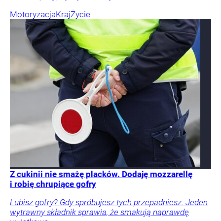
Motoryzacja
Kraj
Życie
Z cukinii nie smażę placków. Dodaję mozzarellę
i robię chrupiące gofry
Lubisz gofry? Gdy spróbujesz tych przepadniesz. Jeden
wytrawny składnik sprawia, że smakują naprawdę