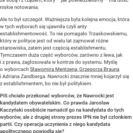
ze sobą i z rządem, który – jak powiedzieliśmy – ma dość
niskie notowania.
Ale to był szczegół. Ważniejsza była kolejna emocja, która
w tych wyborach się ujawniła czyli anty
establishmentowość. To nie pomagało Trzaskowskiemu,
który w polityce jest od wielu lat zajmował różne
stanowiska, zatem jest częścią establishmentu.
Tymczasem duża część wyborców, zarówno z lewa, jak
i z prawa, zagłosowała w kontrze do systemu. Myślę
o wyborcach
Sławomira Mentzena, Grzegorza Brauna
i Adriana Zandberga. Nawrocki znacznie mniej kojarzył się
z establishmentem, bo nie był politykiem.
PiS chciało przekonać wyborców, że Nawrocki jest
kandydatem obywatelskim. Co prawda Jarosław
Kaczyński osobiście namaścił go na kandydata do tych
wyborów, ale z drugiej strony prezes IPN nie był członkiem
partii. Czy operacja uczynienia z niego kandydata
apolitycznego powiodła się?