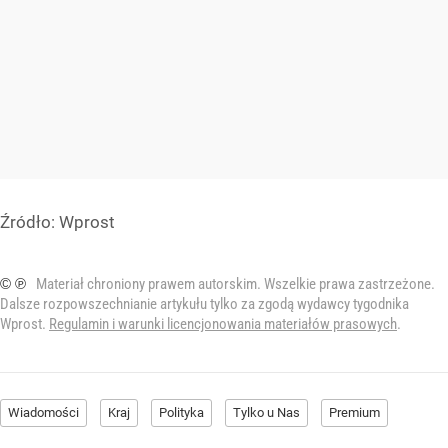
Źródło:
Wprost
© ℗
Materiał chroniony prawem autorskim. Wszelkie prawa zastrzeżone.
Dalsze rozpowszechnianie artykułu tylko za zgodą wydawcy tygodnika
Wprost.
Regulamin i warunki licencjonowania materiałów prasowych
.
Wiadomości
Kraj
Polityka
Tylko u Nas
Premium