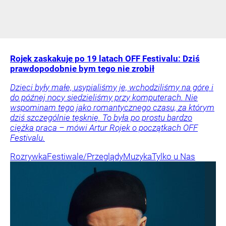
Rojek zaskakuje po 19 latach OFF Festivalu: Dziś
prawdopodobnie bym tego nie zrobił
Dzieci były małe, usypialiśmy je, wchodziliśmy na górę i
do późnej nocy siedzieliśmy przy komputerach. Nie
wspominam tego jako romantycznego czasu, za którym
dziś szczególnie tęsknię. To była po prostu bardzo
ciężka praca – mówi Artur Rojek o początkach OFF
Festivalu.
Rozrywka
Festiwale/Przeglądy
Muzyka
Tylko u Nas