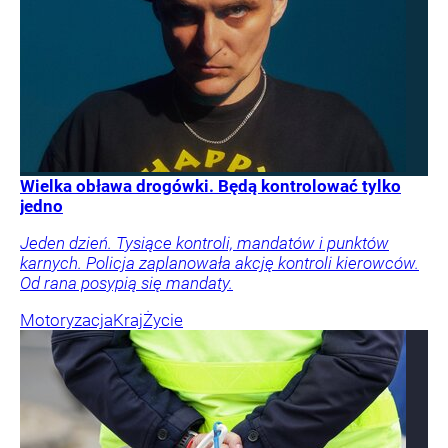
Wielka obława drogówki. Będą kontrolować tylko
jedno
Jeden dzień. Tysiące kontroli, mandatów i punktów
karnych. Policja zaplanowała akcję kontroli kierowców.
Od rana posypią się mandaty.
Motoryzacja
Kraj
Życie