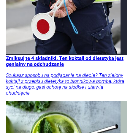
Zmiksuj te 4 składniki. Ten koktajl od dietetyka jest
genialny na odchudzanie
Szukasz sposobu na podjadanie na diecie? Ten zielony
koktajl z przepisu dietetyka to błonnikowa bomba, która
syci na długo, gasi ochotę na słodkie i ułatwia
chudnięcie.