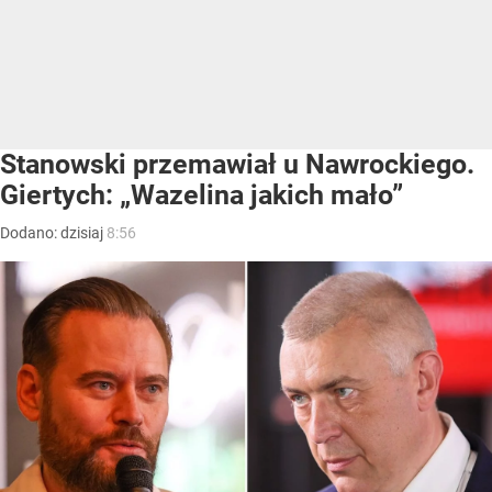
Stanowski przemawiał u Nawrockiego.
Giertych: „Wazelina jakich mało”
Dodano:
dzisiaj
8:56