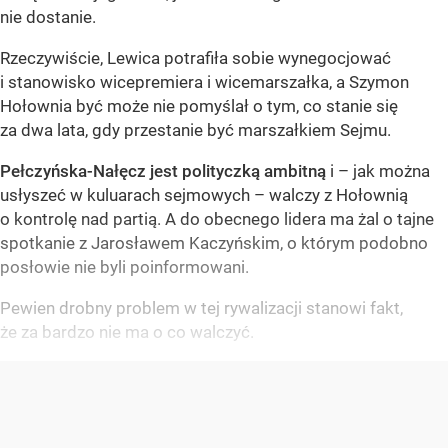
nie dostanie.
Rzeczywiście, Lewica potrafiła sobie wynegocjować
i stanowisko wicepremiera i wicemarszałka, a Szymon
Hołownia być może nie pomyślał o tym, co stanie się
za dwa lata, gdy przestanie być marszałkiem Sejmu.
Pełczyńska-Nałęcz jest polityczką ambitną
i – jak można
usłyszeć w kuluarach sejmowych – walczy z Hołownią
o kontrolę nad partią. A do obecnego lidera ma żal o tajne
spotkanie z Jarosławem Kaczyńskim, o którym podobno
posłowie nie byli poinformowani.
Pewien drobny problem w tej rywalizacji stanowi fakt,
że za bardzo nie ma o co walczyć.