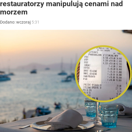
restauratorzy manipulują cenami nad
morzem
Dodano:
wczoraj
5:31