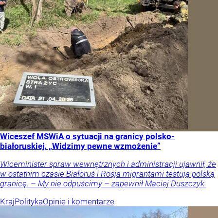
Wiceszef MSWiA o sytuacji na granicy polsko-
białoruskiej. „Widzimy pewne wzmożenie”
Wiceminister spraw wewnętrznych i administracji ujawnił, że
w ostatnim czasie Białoruś i Rosja migrantami testują polską
granicę. – My nie odpuścimy – zapewnił Maciej Duszczyk.
Kraj
Polityka
Opinie i komentarze