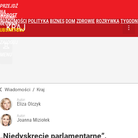
PRZEJDŹ
NA
WPROST
STRONĘ
WIADOMOŚCI
POLITYKA
BIZNES
DOM
ZDROWIE
ROZRYWKA
TYGODN
GŁÓWNĄ
KRAJ
UBSKRYBUJ
ZALOGUJ
MENU
Wiadomości
/
Kraj
Autor:
Eliza Olczyk
Autor:
Joanna Miziołek
„Niedyskrecje parlamentarne”.