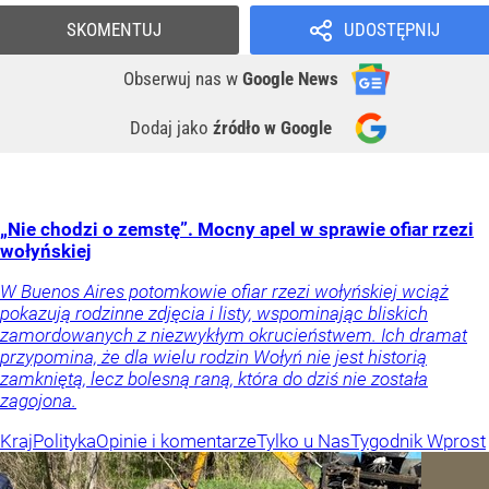
SKOMENTUJ
UDOSTĘPNIJ
Obserwuj nas
w
Google News
Dodaj jako
źródło w Google
„Nie chodzi o zemstę”. Mocny apel w sprawie ofiar rzezi
wołyńskiej
W Buenos Aires potomkowie ofiar rzezi wołyńskiej wciąż
pokazują rodzinne zdjęcia i listy, wspominając bliskich
zamordowanych z niezwykłym okrucieństwem. Ich dramat
przypomina, że dla wielu rodzin Wołyń nie jest historią
zamkniętą, lecz bolesną raną, która do dziś nie została
zagojona.
Kraj
Polityka
Opinie i komentarze
Tylko u Nas
Tygodnik Wprost