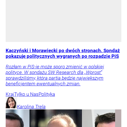
Kaczyński i Morawiecki po dwóch stronach. Sondaż
pokazuje politycznych wygranych po rozpadzie PiS
Rozłam w PiS-ie może sporo zmienić w polskiej
polityce. W sondażu SW Research dla „Wprost”
sprawdziliśmy, która partia będzie największym
beneficjentem ewentualnych zmian.
Kraj
Tylko u Nas
Polityka
Karolina
Trela