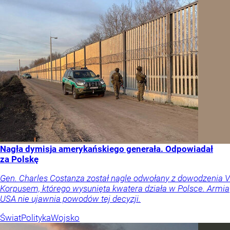
Nagła dymisja amerykańskiego generała. Odpowiadał
za Polskę
Gen. Charles Costanza został nagle odwołany z dowodzenia V
Korpusem, którego wysunięta kwatera działa w Polsce. Armia
USA nie ujawnia powodów tej decyzji.
Świat
Polityka
Wojsko