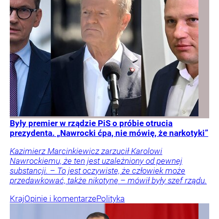
Były premier w rządzie PiS o próbie otrucia
prezydenta. „Nawrocki ćpa, nie mówię, że narkotyki”
Kazimierz Marcinkiewicz zarzucił Karolowi
Nawrockiemu, że ten jest uzależniony od pewnej
substancji. – To jest oczywiste, że człowiek może
przedawkować, także nikotynę – mówił były szef rządu.
Kraj
Opinie i komentarze
Polityka