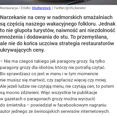
Restauracja
/ Źródło:
Shutterstock
/
Twitter/@ChLiberator
Narzekanie na ceny w nadmorskich smażalniach
są częścią naszego wakacyjnego folkloru. Jednak
to nie głupota turystów, naiwność ani niezdolność
mnożenia i dodawania do stu. To przemyślana,
ale nie do końca uczciwa strategia restauratorów
ukrywających ceny.
– Nie ma czegoś takiego jak paragony grozy. Są tylko
paragony grozy dla idiotów, którzy nie potrafią czytać.
Bo sprawdzasz co jest w menu i w tym momencie
nie musisz się martwić, czy zapłacisz więcej czy mniej.
Ale jeżeli ludzie nie czytają menu, nie czytają cen, to potem
są mocno zdziwieni. Więc wszystkie te publikacje
w gazetach o paragonach grozy można wyrzucić
do śmietnika – powiedział w facebookowym nagraniu
autor jednego ze świnoujskich serwisów internetowych.