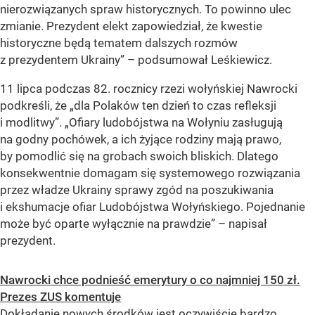
nierozwiązanych spraw historycznych. To powinno ulec
zmianie. Prezydent elekt zapowiedział, że kwestie
historyczne będą tematem dalszych rozmów
z prezydentem Ukrainy” – podsumował Leśkiewicz.
11 lipca podczas 82. rocznicy rzezi wołyńskiej Nawrocki
podkreśli, że „dla Polaków ten dzień to czas refleksji
i modlitwy”. „Ofiary ludobójstwa na Wołyniu zasługują
na godny pochówek, a ich żyjące rodziny mają prawo,
by pomodlić się na grobach swoich bliskich. Dlatego
konsekwentnie domagam się systemowego rozwiązania
przez władze Ukrainy sprawy zgód na poszukiwania
i ekshumacje ofiar Ludobójstwa Wołyńskiego. Pojednanie
może być oparte wyłącznie na prawdzie” – napisał
prezydent.
Nawrocki chce podnieść emerytury o co najmniej 150 zł.
Prezes ZUS komentuje
Dokładanie nowych środków jest oczywiście bardzo