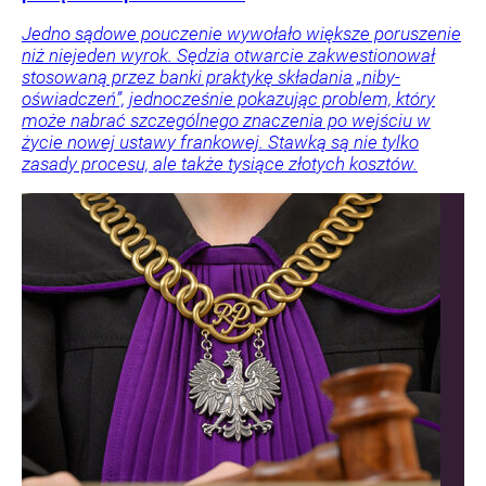
Jedno sądowe pouczenie wywołało większe poruszenie
niż niejeden wyrok. Sędzia otwarcie zakwestionował
stosowaną przez banki praktykę składania „niby-
oświadczeń”, jednocześnie pokazując problem, który
może nabrać szczególnego znaczenia po wejściu w
życie nowej ustawy frankowej. Stawką są nie tylko
zasady procesu, ale także tysiące złotych kosztów.