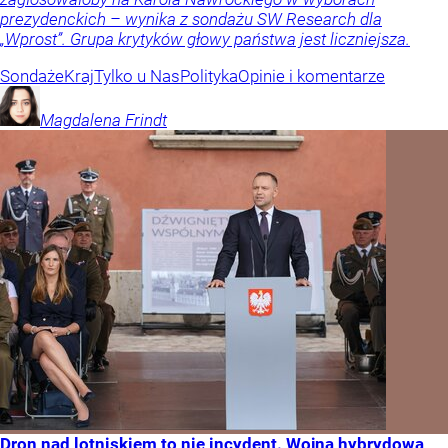
prezydenckich – wynika z sondażu SW Research dla
„Wprost”. Grupa krytyków głowy państwa jest liczniejsza.
Sondaże
Kraj
Tylko u Nas
Polityka
Opinie i komentarze
Magdalena
Frindt
Dron nad lotniskiem to nie incydent. Wojna hybrydowa