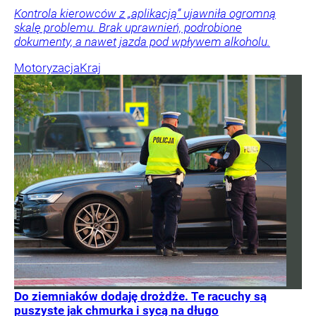
Kontrola kierowców z „aplikacją” ujawniła ogromną
skalę problemu. Brak uprawnień, podrobione
dokumenty, a nawet jazda pod wpływem alkoholu.
Motoryzacja
Kraj
Do ziemniaków dodaję drożdże. Te racuchy są
puszyste jak chmurka i sycą na długo