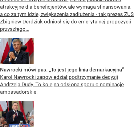
atrakcyjne dla beneficjentów, ale wymaga sfinansowania,
a co za tym idzie, zwiększenia zadłużenia - tak prezes ZUS
Zbigniew Derdziuk odniósł się do emerytalnej propozycji
przyszłego...
Nawrocki mówi pas. „To jest jego linia demarkacyjna”
Karol Nawrocki zapowiedział podtrzymanie decyzji
Andrzeja Dudy. To kolejna odsłona sporu o nominacje
ambasadorskie.