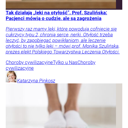
Tak działają „leki na otyłość”. Prof. Szulińska:
Pacjenci mówią o cudzie, ale są zagrożenia
Pierwszy raz mamy leki, które powodują cofnięcie się
cukrzycy typu 2, chronią serce, nerki. Otyłość trzeba
leczyć, by zapobiegać powikłaniom, ale leczenie
otyłości to nie tylko leki – mówi prof. Monika Szulińska,
prezes elekt Polskiego Towarzystwa Leczenia Otyłości.
Choroby cywilizacyjne
Tylko u Nas
Choroby
cywilizacyjne
Katarzyna
Pinkosz