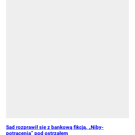
Sąd rozprawił się z bankową fikcją. „Niby-
potrącenia” pod ostrzałem