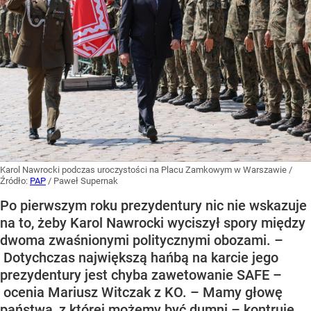
Karol Nawrocki podczas uroczystości na Placu Zamkowym w Warszawie
/
Źródło:
PAP
/
Paweł Supernak
Po pierwszym roku prezydentury nic nie wskazuje
na to, żeby Karol Nawrocki wyciszył spory między
dwoma zwaśnionymi politycznymi obozami. –
Dotychczas największą hańbą na karcie jego
prezydentury jest chyba zawetowanie SAFE –
ocenia Mariusz Witczak z KO. – Mamy głowę
państwa, z której możemy być dumni – kontruje