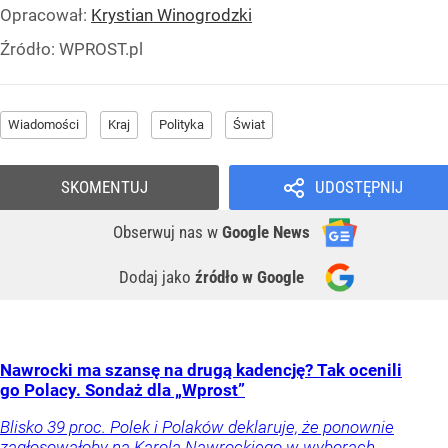
Opracował:
Krystian Winogrodzki
Źródło:
WPROST.pl
Wiadomości
Kraj
Polityka
Świat
SKOMENTUJ
UDOSTĘPNIJ
Obserwuj nas
w
Google News
Dodaj jako
źródło w Google
Nawrocki ma szansę na drugą kadencję? Tak ocenili
go Polacy. Sondaż dla „Wprost”
Blisko 39 proc. Polek i Polaków deklaruje, że ponownie
zagłosowałoby na Karola Nawrockiego w wyborach