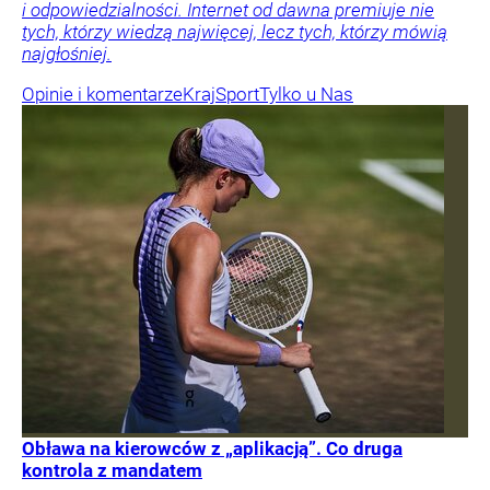
i odpowiedzialności. Internet od dawna premiuje nie
tych, którzy wiedzą najwięcej, lecz tych, którzy mówią
najgłośniej.
Opinie i komentarze
Kraj
Sport
Tylko u Nas
Obława na kierowców z „aplikacją”. Co druga
kontrola z mandatem