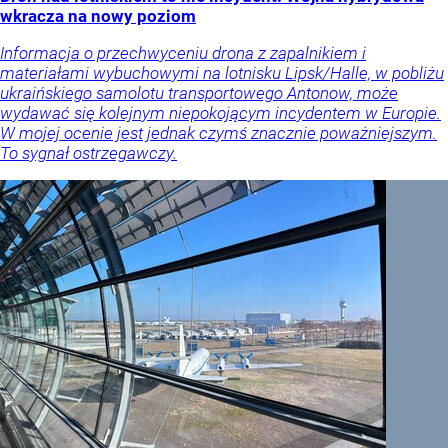
wkracza na nowy poziom
Informacja o przechwyceniu drona z zapalnikiem i
materiałami wybuchowymi na lotnisku Lipsk/Halle, w pobliżu
ukraińskiego samolotu transportowego Antonow, może
wydawać się kolejnym niepokojącym incydentem w Europie.
W mojej ocenie jest jednak czymś znacznie poważniejszym.
To sygnał ostrzegawczy.