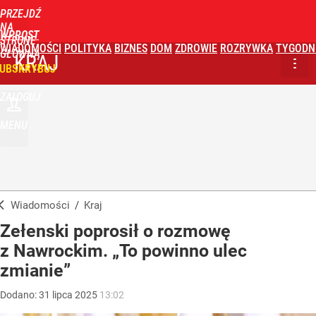
PRZEJDŹ
NA
WPROST
STRONĘ
WIADOMOŚCI
POLITYKA
BIZNES
DOM
ZDROWIE
ROZRYWKA
TYGODN
GŁÓWNĄ
KRAJ
UBSKRYBUJ
ZALOGUJ
MENU
Wiadomości
/
Kraj
Zełenski poprosił o rozmowę
z Nawrockim. „To powinno ulec
zmianie”
Dodano:
31
lipca
2025
13:02