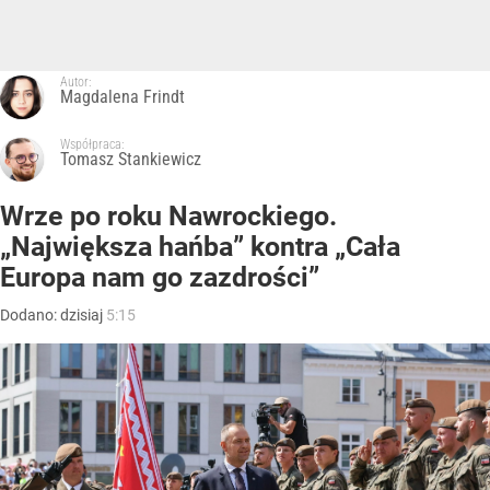
Autor:
Magdalena Frindt
Współpraca:
Tomasz Stankiewicz
Wrze po roku Nawrockiego.
„Największa hańba” kontra „Cała
Europa nam go zazdrości”
Dodano:
dzisiaj
5:15