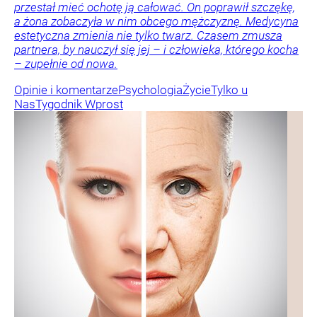
przestał mieć ochotę ją całować. On poprawił szczękę,
a żona zobaczyła w nim obcego mężczyznę. Medycyna
estetyczna zmienia nie tylko twarz. Czasem zmusza
partnera, by nauczył się jej – i człowieka, którego kocha
– zupełnie od nowa.
Opinie i komentarze
Psychologia
Życie
Tylko u
Nas
Tygodnik Wprost