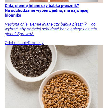
Chia, siemię lniane czy babka płesznik?
Na odchudzanie wybierz jedno, ma najwięcej
błonnika
Nasiona chia, siemię lniane czy babka płesznik – co
wybrać, aby szybciej schudnąć bez ciągłego uczucia
głodu? Sprawdź.
Odchudzanie
Produkty