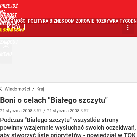
PRZEJDŹ
NA
WPROST
STRONĘ
WIADOMOŚCI
POLITYKA
BIZNES
DOM
ZDROWIE
ROZRYWKA
TYGODN
GŁÓWNĄ
KRAJ
UBSKRYBUJ
ZALOGUJ
MENU
Wiadomości
/
Kraj
Boni o celach "Białego szczytu"
21
stycznia
2008
8:57
/
21
stycznia
2008
8:57
Podczas "Białego szczytu" wszystkie strony
powinny wzajemnie wysłuchać swoich oczekiwań,
aby stworzyć listę priorytetów - powiedział w TOK