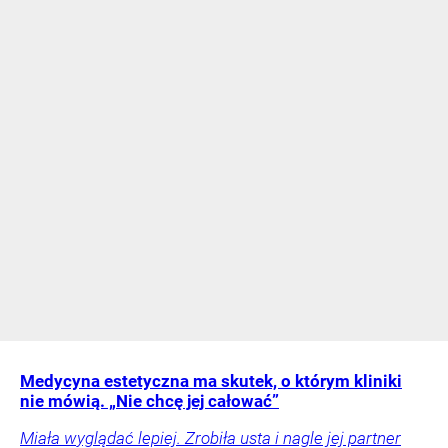
Medycyna estetyczna ma skutek, o którym kliniki
nie mówią. „Nie chcę jej całować”
Miała wyglądać lepiej. Zrobiła usta i nagle jej partner