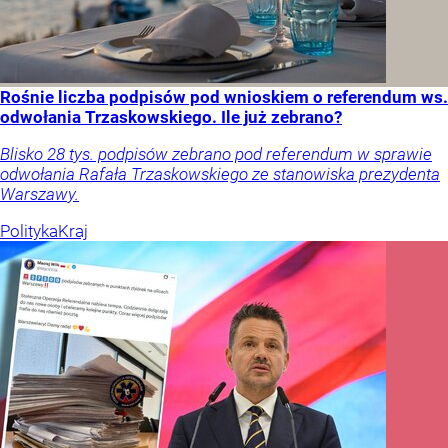
Rośnie liczba podpisów pod wnioskiem o referendum ws.
odwołania Trzaskowskiego. Ile już zebrano?
Blisko 28 tys. podpisów zebrano pod referendum w sprawie
odwołania Rafała Trzaskowskiego ze stanowiska prezydenta
Warszawy.
Polityka
Kraj