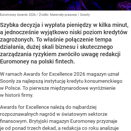
Euromoney Awards 2026
/ Źródło:
Materiały prasowe
/
Soonly
Szybka decyzja i wypłata pieniędzy w kilka minut,
a jednocześnie wyjątkowo niski poziom kredytów
zagrożonych. To właśnie połączenie tempa
działania, dużej skali biznesu i skutecznego
zarządzania ryzykiem zwróciło uwagę redakcji
Euromoney na polski fintech.
W ramach Awards for Excellence 2026 magazyn uznał
Soonly za najlepszą instytucję kredytu konsumenckiego
w Polsce. To pierwsze międzynarodowe wyróżnienie
w historii firmy.
Awards for Excellence należą do najbardziej
rozpoznawalnych nagród w światowym sektorze
finansowym. Brytyjski magazyn Euromoney przyznaje
je od ponad trzech dekad, a redakcja co roku analizuje