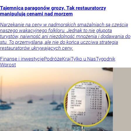
Tajemnica paragonów grozy. Tak restauratorzy
manipulują cenami nad morzem
Narzekanie na ceny w nadmorskich smażalniach są częścią
naszego wakacyjnego folkloru. Jednak to nie głupota
turystów, naiwność ani niezdolność mnożenia i dodawania do
stu. To przemyślana, ale nie do końca uczciwa strategia
restauratorów ukrywających ceny.
Finanse i inwestycje
Podróże
Kraj
Tylko u Nas
Tygodnik
Wprost