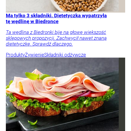
Ma tylko 3 składniki. Dietetyczka wypatrzyła
tę wędlinę w Biedronce
Ta wędlina z Biedronki bije na głowę większość
sklepowych propozycji. Zachwycił nawet znaną
dietetyczkę. Sprawdź dlaczego.
Produkty
Żywienie
Składniki odżywcze