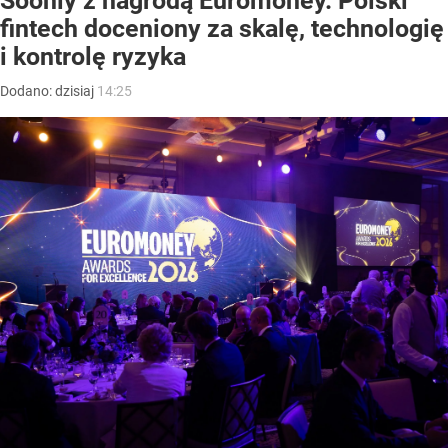
Soonly z nagrodą Euromoney. Polski
fintech doceniony za skalę, technologię
i kontrolę ryzyka
Dodano:
dzisiaj
14:25