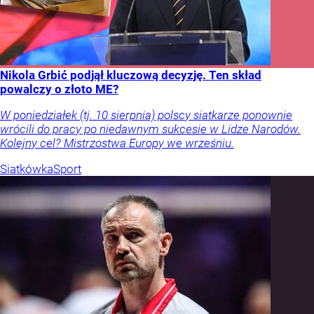
Nikola Grbić podjął kluczową decyzję. Ten skład
powalczy o złoto ME?
W poniedziałek (tj. 10 sierpnia) polscy siatkarze ponownie
wrócili do pracy po niedawnym sukcesie w Lidze Narodów.
Kolejny cel? Mistrzostwa Europy we wrześniu.
Siatkówka
Sport