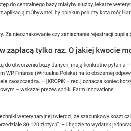
ostęp do centralnego bazy miałyby służby, lekarze wetery
 z aplikacją mObywatel, by opiekun psa czy kota mógł ła
y. Za nieoznakowanie czy zaniechanie rejestracji pupila
w zapłacą tylko raz. O jakiej kwocie 
ą do utworzenia bazy danych, mają konkretne pytania – o
m WP Finanse (Wirtualna Polska) na to obszernej odpowi
iele zaoszczędzą. – [KROPiK – red.] oznacza koniec korz
owym – wskazał prezes spółki Farm Innovations.
techniki weterynaryjnej twierdzi, że szacunkowy koszt cz
rzedziale 80-120 złotych”. – I będzie to wydatek jednor