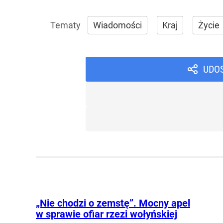
Wiadomości
Kraj
Życie
UDO
„Nie chodzi o zemstę”. Mocny apel
w sprawie ofiar rzezi wołyńskiej