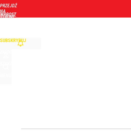
PRZEJDŹ
Udostępnij
0
Skomentuj
NA
WPROST
STRONĘ
GŁÓWNĄ
WIADOMOŚCI
POLITYKA
BIZNES
DOM
ZDROWIE
ROZRYWKA
TYGOD
SUBSKRYBUJ
ZALOGUJ
SZUKAJ
MENU