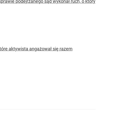
 sprawie podejrzanego sąd wykonał ruch, o który
 które aktywista angażował się razem