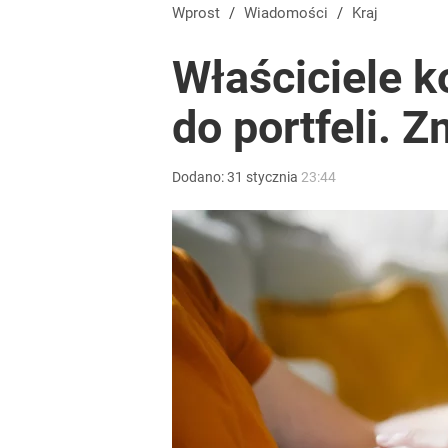
Wprost
/
Wiadomości
/
Kraj
Właściciele k
do portfeli. 
Dodano:
31
stycznia
23:44