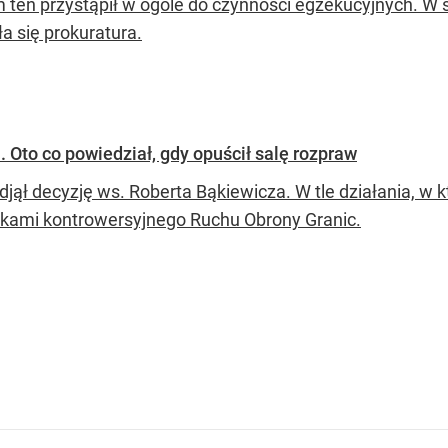
im ten przystąpił w ogóle do czynności egzekucyjnych. W
a się prokuratura.
 Oto co powiedział, gdy opuścił salę rozpraw
djął decyzję ws. Roberta Bąkiewicza. W tle działania, w
nkami kontrowersyjnego Ruchu Obrony Granic.