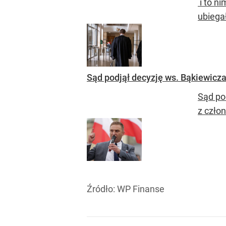
i to n
ubiegał
Sąd podjął decyzję ws. Bąkiewicza.
Sąd po
z czło
Źródło:
WP Finanse