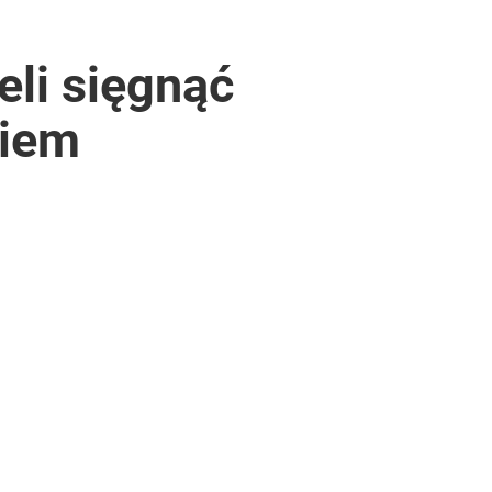
eli sięgnąć
giem