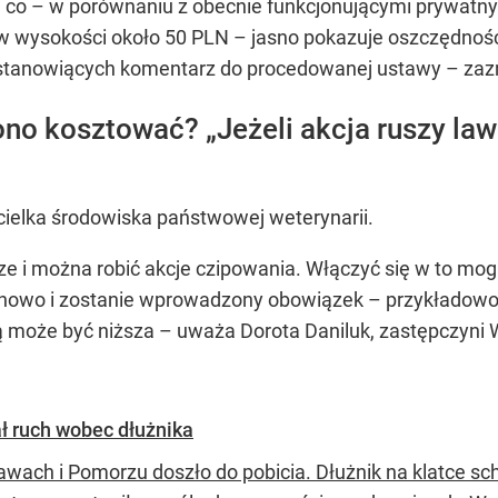
 co – w porównaniu z obecnie funkcjonującymi prywatnym
 wysokości około 50 PLN – jasno pokazuje oszczędności,
 stanowiących komentarz do procedowanej ustawy – zaz
ono kosztować? „Jeżeli akcja ruszy la
cielka środowiska państwowej weterynarii.
dze i można robić akcje czipowania. Włączyć się w to mog
inowo i zostanie wprowadzony obowiązek – przykładowo
ią może być niższa – uważa Dorota Daniluk, zastępczy
ł ruch wobec dłużnika
awach i Pomorzu doszło do pobicia. Dłużnik na klatce 