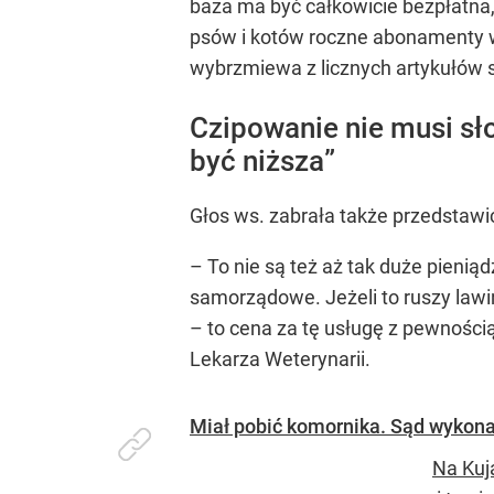
baza ma być całkowicie bezpłatna,
psów i kotów roczne abonamenty w
wybrzmiewa z licznych artykułów
Czipowanie nie musi sł
być niższa”
Głos ws. zabrała także przedstawi
– To nie są też aż tak duże pienią
samorządowe. Jeżeli to ruszy law
– to cena za tę usługę z pewnośc
Lekarza Weterynarii.
Miał pobić komornika. Sąd wykona
Na Kuj