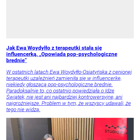
Jak Ewa Woydyłło z terapeutki stała się
influencerką. „Opowiada pop-psychologiczne
brednie”
W ostatnich latach Ewa Woydyłło-Osiatyńska z cenionej
terapeutki uzależnień zamieniła się w influencerkę,
niekiedy głoszącą pop-psychologiczne brednie.
Paradoksalnie to, co ostatnio powiedziała o Idze
Świątek, nie jest ani najbardziej kontrowersyjne, ani
najgroźniejsze. Problem w tym, że wszyscy udawali, że
tego nie widzą.