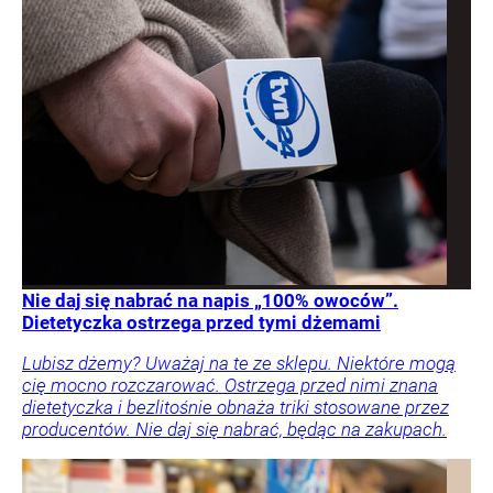
Nie daj się nabrać na napis „100% owoców”.
Dietetyczka ostrzega przed tymi dżemami
Lubisz dżemy? Uważaj na te ze sklepu. Niektóre mogą
cię mocno rozczarować. Ostrzega przed nimi znana
dietetyczka i bezlitośnie obnaża triki stosowane przez
producentów. Nie daj się nabrać, będąc na zakupach.