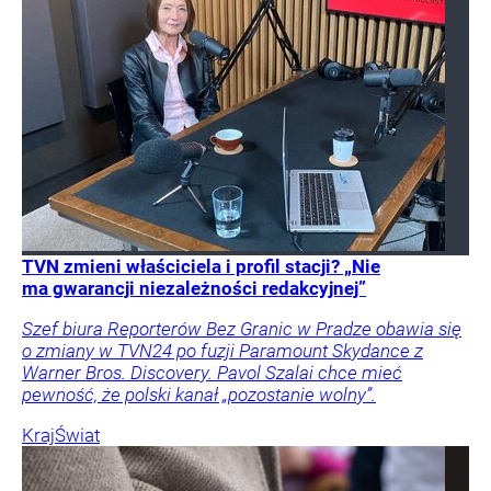
TVN zmieni właściciela i profil stacji? „Nie
ma gwarancji niezależności redakcyjnej”
Szef biura Reporterów Bez Granic w Pradze obawia się
o zmiany w TVN24 po fuzji Paramount Skydance z
Warner Bros. Discovery. Pavol Szalai chce mieć
pewność, że polski kanał „pozostanie wolny”.
Kraj
Świat