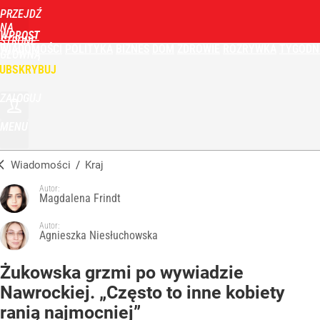
PRZEJDŹ
NA
WPROST
STRONĘ
WIADOMOŚCI
POLITYKA
BIZNES
DOM
ZDROWIE
ROZRYWKA
TYGODN
GŁÓWNĄ
UBSKRYBUJ
ZALOGUJ
MENU
Wiadomości
/
Kraj
Autor:
Magdalena Frindt
Autor:
Agnieszka Niesłuchowska
Żukowska grzmi po wywiadzie
Nawrockiej. „Często to inne kobiety
ranią najmocniej”