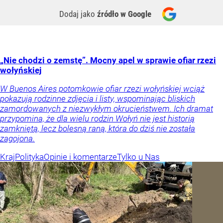
Dodaj jako
źródło w Google
„Nie chodzi o zemstę”. Mocny apel w sprawie ofiar rzezi
wołyńskiej
W Buenos Aires potomkowie ofiar rzezi wołyńskiej wciąż
pokazują rodzinne zdjęcia i listy, wspominając bliskich
zamordowanych z niezwykłym okrucieństwem. Ich dramat
przypomina, że dla wielu rodzin Wołyń nie jest historią
zamkniętą, lecz bolesną raną, która do dziś nie została
zagojona.
Kraj
Polityka
Opinie i komentarze
Tylko u Nas