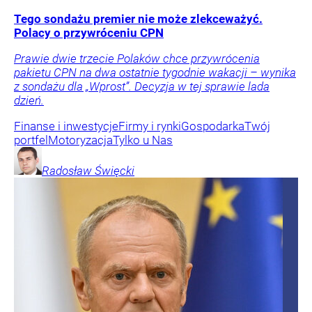
Tego sondażu premier nie może zlekceważyć.
Polacy o przywróceniu CPN
Prawie dwie trzecie Polaków chce przywrócenia
pakietu CPN na dwa ostatnie tygodnie wakacji – wynika
z sondażu dla „Wprost”. Decyzja w tej sprawie lada
dzień.
Finanse i inwestycje
Firmy i rynki
Gospodarka
Twój
portfel
Motoryzacja
Tylko u Nas
Radosław
Święcki