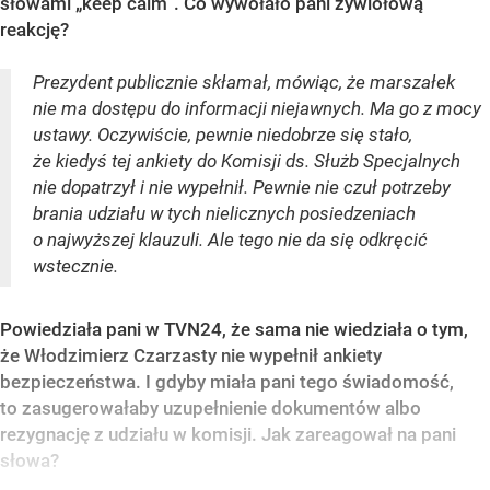
słowami „keep calm”. Co wywołało pani żywiołową
reakcję?
Prezydent publicznie skłamał, mówiąc, że marszałek
nie ma dostępu do informacji niejawnych. Ma go z mocy
ustawy. Oczywiście, pewnie niedobrze się stało,
że kiedyś tej ankiety do Komisji ds. Służb Specjalnych
nie dopatrzył i nie wypełnił. Pewnie nie czuł potrzeby
brania udziału w tych nielicznych posiedzeniach
o najwyższej klauzuli. Ale tego nie da się odkręcić
wstecznie.
Powiedziała pani w TVN24, że sama nie wiedziała o tym,
że Włodzimierz Czarzasty nie wypełnił ankiety
bezpieczeństwa. I gdyby miała pani tego świadomość,
to zasugerowałaby uzupełnienie dokumentów albo
rezygnację z udziału w komisji. Jak zareagował na pani
słowa?