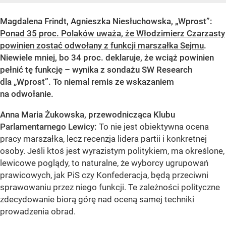
Magdalena Frindt, Agnieszka Niesłuchowska, „Wprost”:
Ponad 35 proc. Polaków uważa, że Włodzimierz Czarzasty
powinien zostać odwołany z funkcji marszałka Sejmu
.
Niewiele mniej, bo 34 proc. deklaruje, że wciąż powinien
pełnić tę funkcję – wynika z sondażu SW Research
dla „Wprost”. To niemal remis ze wskazaniem
na odwołanie.
Anna Maria Żukowska, przewodnicząca Klubu
Parlamentarnego Lewicy:
To nie jest obiektywna ocena
pracy marszałka, lecz recenzja lidera partii i konkretnej
osoby. Jeśli ktoś jest wyrazistym politykiem, ma określone,
lewicowe poglądy, to naturalne, że wyborcy ugrupowań
prawicowych, jak PiS czy Konfederacja, będą przeciwni
sprawowaniu przez niego funkcji. Te zależności polityczne
zdecydowanie biorą górę nad oceną samej techniki
prowadzenia obrad.