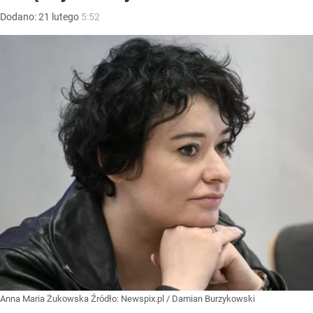
Dodano:
21
lutego
5:52
Anna Maria Żukowska
Źródło:
Newspix.pl
/
Damian Burzykowski