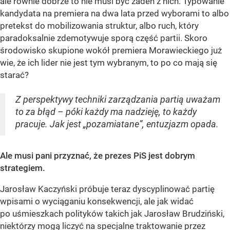
ale równie dobrze to nie musi być żaden z nich. Typowanie
kandydata na premiera na dwa lata przed wyborami to albo
pretekst do mobilizowania struktur, albo ruch, który
paradoksalnie zdemotywuje sporą część partii. Skoro
środowisko skupione wokół premiera Morawieckiego już
wie, że ich lider nie jest tym wybranym, to po co mają się
starać?
Z perspektywy techniki zarządzania partią uważam
to za błąd – póki każdy ma nadzieję, to każdy
pracuje. Jak jest „pozamiatane”, entuzjazm opada.
Ale musi pani przyznać, że prezes PiS jest dobrym
strategiem.
Jarosław Kaczyński próbuje teraz dyscyplinować partię
wpisami o wyciąganiu konsekwencji, ale jak widać
po uśmieszkach polityków takich jak Jarosław Brudziński,
niektórzy mogą liczyć na specjalne traktowanie przez