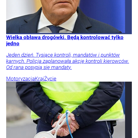
Wielka obława drogówki. Będą kontrolować tylko
jedno
Jeden dzień. Tysiące kontroli, mandatów i punktów
karnych. Policja zaplanowała akcję kontroli kierowców.
Od rana posypią się mandaty.
Motoryzacja
Kraj
Życie