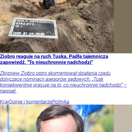
Ziobro reaguje na ruch Tuska. Padła tajemnicza
zapowiedź. "To nieuchronnie nadchodzi"
Zbigniew Ziobro ostro skomentował działania rządu
dotyczące nominacji asesorów sądowych. „Tusk
konsekwentnie pracuje na to, co nieuchronnie nadchodzi” –
napisał.
Kraj
Opinie i komentarze
Polityka