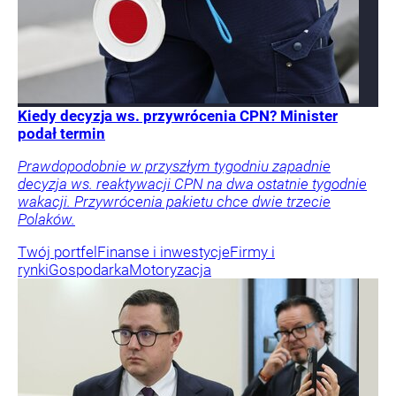
Kiedy decyzja ws. przywrócenia CPN? Minister
podał termin
Prawdopodobnie w przyszłym tygodniu zapadnie
decyzja ws. reaktywacji CPN na dwa ostatnie tygodnie
wakacji. Przywrócenia pakietu chce dwie trzecie
Polaków.
Twój portfel
Finanse i inwestycje
Firmy i
rynki
Gospodarka
Motoryzacja