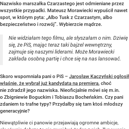
Nazwisko marszałka Czarzastego jest odmieniane przez
wszystkie przypadki. Mateusz Morawiecki wypuścił nawet
spot, w którym pyta: „Albo Tusk z Czarzastym, albo
bezpieczeństwo i rozwój”. Wybierzcie mądrze.
Nie widziałam tego filmu, ale słyszałam o nim. Dziwię
się, że PiS, mając teraz taki bajzel wewnętrzny,
zajmuje się naszymi liderami. Może Morawiecki
zakłada osobną partię i chce się na nas lansować.
Skoro wspomniała pani o PiS –
Jarosław Kaczyński ogłosił
właśnie, że wybrał już kandydata na premiera
, choć
nie zdradził jego nazwiska. Nieoficjalnie mówi się m.in.
o Zbigniewie Boguckim i Tobiaszu Bocheńskim. Czy pani
zdaniem to trafne typy? Przydałby się tam ktoś młodszy
generacyjnie?
Niewątpliwie ci panowie przejawiają ogromne ambicje,