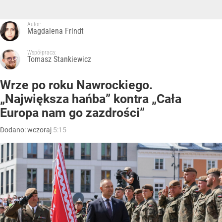
Autor:
Magdalena Frindt
Współpraca:
Tomasz Stankiewicz
Wrze po roku Nawrockiego.
„Największa hańba” kontra „Cała
Europa nam go zazdrości”
Dodano:
wczoraj
5:15