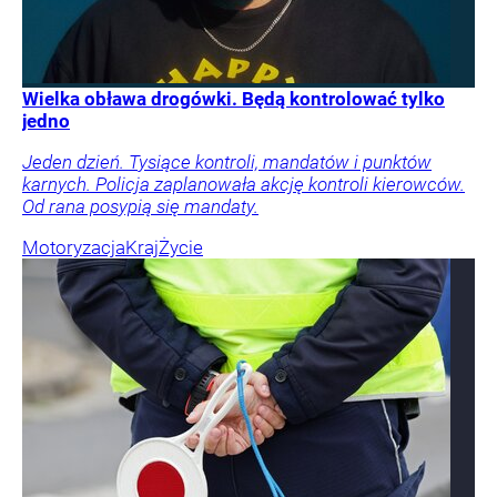
Wielka obława drogówki. Będą kontrolować tylko
jedno
Jeden dzień. Tysiące kontroli, mandatów i punktów
karnych. Policja zaplanowała akcję kontroli kierowców.
Od rana posypią się mandaty.
Motoryzacja
Kraj
Życie