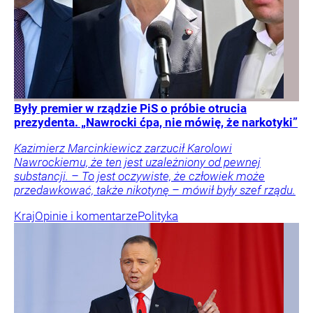
Były premier w rządzie PiS o próbie otrucia
prezydenta. „Nawrocki ćpa, nie mówię, że narkotyki”
Kazimierz Marcinkiewicz zarzucił Karolowi
Nawrockiemu, że ten jest uzależniony od pewnej
substancji. – To jest oczywiste, że człowiek może
przedawkować, także nikotynę – mówił były szef rządu.
Kraj
Opinie i komentarze
Polityka