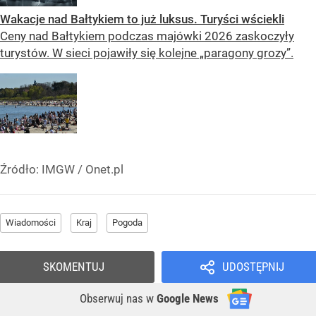
Wakacje nad Bałtykiem to już luksus. Turyści wściekli
Ceny nad Bałtykiem podczas majówki 2026 zaskoczyły
turystów. W sieci pojawiły się kolejne „paragony grozy”.
Źródło:
IMGW
/
Onet.pl
Wiadomości
Kraj
Pogoda
SKOMENTUJ
UDOSTĘPNIJ
Obserwuj nas
w
Google News