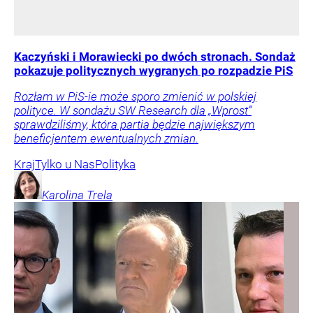
Kaczyński i Morawiecki po dwóch stronach. Sondaż
pokazuje politycznych wygranych po rozpadzie PiS
Rozłam w PiS-ie może sporo zmienić w polskiej
polityce. W sondażu SW Research dla „Wprost”
sprawdziliśmy, która partia będzie największym
beneficjentem ewentualnych zmian.
Kraj
Tylko u Nas
Polityka
Karolina
Trela