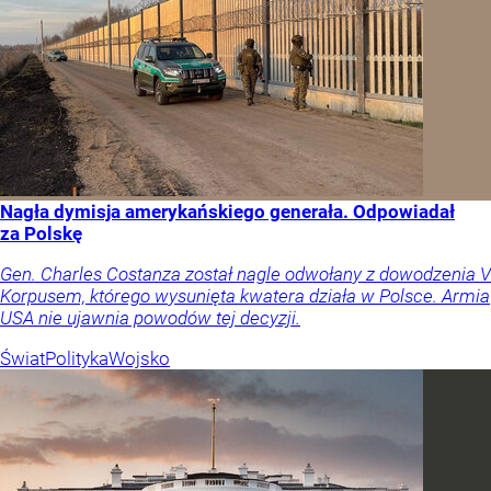
Nagła dymisja amerykańskiego generała. Odpowiadał
za Polskę
Gen. Charles Costanza został nagle odwołany z dowodzenia V
Korpusem, którego wysunięta kwatera działa w Polsce. Armia
USA nie ujawnia powodów tej decyzji.
Świat
Polityka
Wojsko