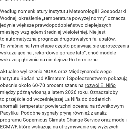
Według nomenklatury Instytutu Meteorologii i Gospodarki
Wodnej, określenie „temperatura powyżej normy” oznacza
jedynie większe prawdopodobieństwo cieplejszych
miesięcy względem średniej wieloletniej. Nie jest
to automatyczna prognoza długotrwałych fal upałów.
To właśnie na tym etapie często pojawiają się uproszczenia
wskazujące na „rekordowo gorące lato”, choć modele
wskazują głównie na cieplejsze tło termiczne.
Aktualne wyliczenia NOAA oraz Międzynarodowego
Instytutu Badań nad Klimatem i Społeczeństwem pokazują
obecnie około 60-70 procent szans na
rozwój El Niño
między późną wiosną a latem 2026 roku. Oznaczałoby
to przejście od wcześniejszej La Niña do dodatnich
anomalii temperatur powierzchni oceanu na równikowym
Pacyfiku. Podobne sygnały płyną również z analiz
programu Copernicus Climate Change Service oraz modeli
ECMWF, które wskazują na utrzymywanie się wyższych