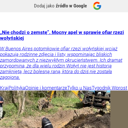
Dodaj jako
źródło w Google
„Nie chodzi o zemstę”. Mocny apel w sprawie ofiar rzezi
wołyńskiej
W Buenos Aires potomkowie ofiar rzezi wołyńskiej wciąż
pokazują rodzinne zdjęcia i listy, wspominając bliskich
zamordowanych z niezwykłym okrucieństwem. Ich dramat
przypomina, że dla wielu rodzin Wołyń nie jest historią
zamkniętą, lecz bolesną raną, która do dziś nie została
zagojona.
Kraj
Polityka
Opinie i komentarze
Tylko u Nas
Tygodnik Wprost