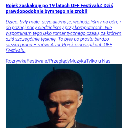
Rojek zaskakuje po 19 latach OFF Festivalu: Dziś
prawdopodobnie bym tego nie zrobił
Dzieci były małe, usypialiśmy je, wchodziliśmy na górę i
do późnej nocy siedzieliśmy przy komputerach. Nie
wspominam tego jako romantycznego czasu, za którym
dziś szczególnie tęsknię. To była po prostu bardzo
ciężka praca – mówi Artur Rojek o początkach OFF
Festivalu.
Rozrywka
Festiwale/Przeglądy
Muzyka
Tylko u Nas