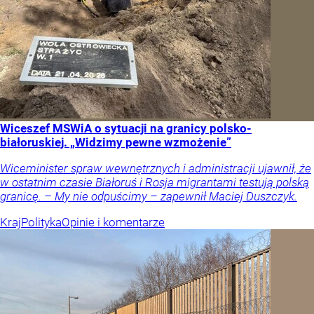
Wiceszef MSWiA o sytuacji na granicy polsko-
białoruskiej. „Widzimy pewne wzmożenie”
Wiceminister spraw wewnętrznych i administracji ujawnił, że
w ostatnim czasie Białoruś i Rosja migrantami testują polską
granicę. – My nie odpuścimy – zapewnił Maciej Duszczyk.
Kraj
Polityka
Opinie i komentarze