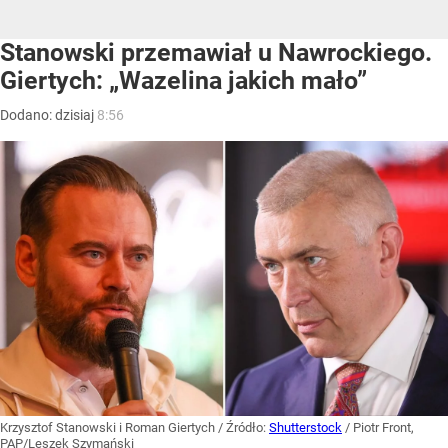
Stanowski przemawiał u Nawrockiego.
Giertych: „Wazelina jakich mało”
Dodano:
dzisiaj
8:56
Krzysztof Stanowski i Roman Giertych
/ Źródło:
Shutterstock
/
Piotr Front,
PAP/Leszek Szymański