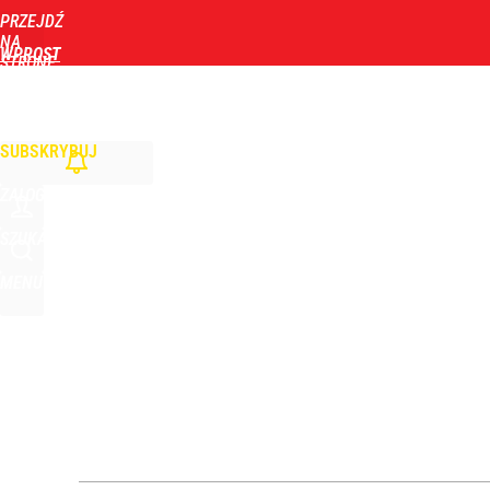
PRZEJDŹ
Udostępnij
0
Skomentuj
NA
WPROST
STRONĘ
GŁÓWNĄ
WIADOMOŚCI
POLITYKA
BIZNES
DOM
ZDROWIE
ROZRYWKA
TYGOD
Zmiana przed wyborami w Krakowie. Kandydatka T
SUBSKRYBUJ
1
ZALOGUJ
Wrze po roku Nawrockiego. „Największa hańba” ko
SZUKAJ
MENU
16
Farmacja: wzrost pod presją. co czeka branżę do 
dodaj