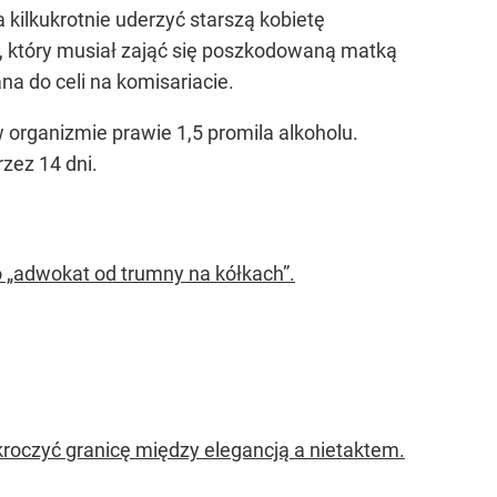
 kilkukrotnie uderzyć starszą kobietę
o, który musiał zająć się poszkodowaną matką
na do celi na komisariacie.
 organizmie prawie 1,5 promila alkoholu.
zez 14 dni.
 „adwokat od trumny na kółkach”.
kroczyć granicę między elegancją a nietaktem.