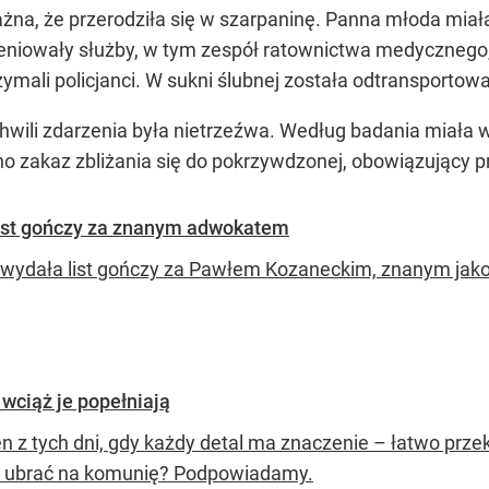
żna, że przerodziła się w szarpaninę. Panna młoda miała
rweniowały służby, w tym zespół ratownictwa medyczneg
zymali policjanci. W sukni ślubnej została odtransportowa
wili zdarzenia była nietrzeźwa. Według badania miała w
 zakaz zbliżania się do pokrzywdzonej, obowiązujący pr
. List gończy za znanym adwokatem
a wydała list gończy za Pawłem Kozaneckim, znanym jako
wciąż je popełniają
en z tych dni, gdy każdy detal ma znaczenie – łatwo prze
ę ubrać na komunię? Podpowiadamy.