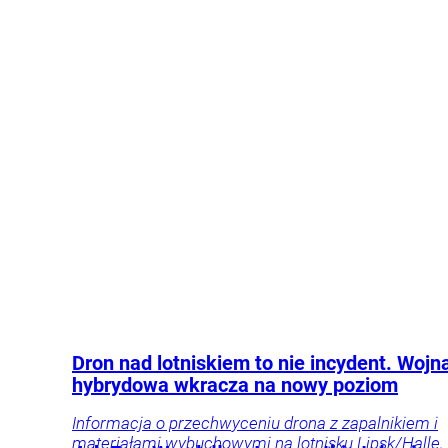
Nas
Polityka
Opinie
Jego były współpracownik ujawnił, jaki może być
i komentarze
powód tej decyzji.
Polityka
Kraj
Dron nad lotniskiem to nie incydent. Wojn
hybrydowa wkracza na nowy poziom
Informacja o przechwyceniu drona z zapalnikiem i
materiałami wybuchowymi na lotnisku Lipsk/Halle,