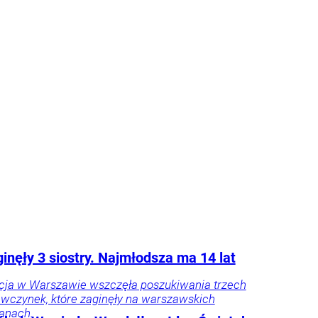
eśnie przestrzega przed porównywaniem
h prezydentów. – Andrzej Duda zdał w paru
ch egzamin celująco, ale jeszcze przez
as będzie niedoceniony, jak kiedyś
er Kwaśniewski, a po latach się to zmieniło
zy były rzecznik Andrzeja Dudy.
Tylko u
ka
howska
inęły 3 siostry. Najmłodsza ma 14 lat
icja w Warszawie wszczęła poszukiwania trzech
ewczynek, które zaginęły na warszawskich
lanach.