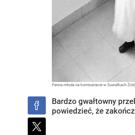
Panna młoda na komisariacie w Suwałkach
Źród
Bardzo gwałtowny prze
powiedzieć, że zakończy