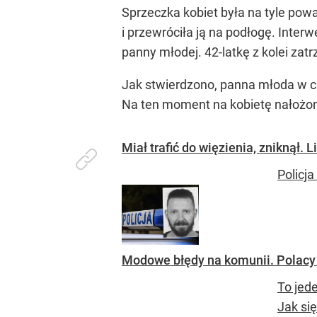
Sprzeczka kobiet była na tyle powa
i przewróciła ją na podłogę. Inte
panny młodej. 42-latkę z kolei zatr
Jak stwierdzono, panna młoda w ch
Na ten moment na kobietę nałożono
Miał trafić do więzienia, zniknął
Policj
Modowe błędy na komunii. Polacy 
To jed
Jak si