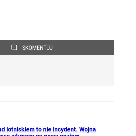
SKOMENTUJ
d lotniskiem to nie incydent. Wojna
owa wkracza na nowy poziom