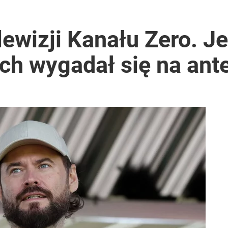
lewizji Kanału Zero. J
ch wygadał się na ant
2030 roku?
ł coś znacznie gorszego