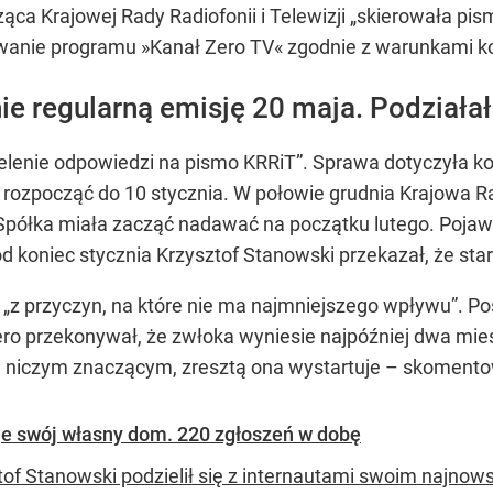
ca Krajowej Rady Radiofonii i Telewizji „skierowała pis
wanie programu »Kanał Zero TV« zgodnie z warunkami ko
ie regularną emisję 20 maja. Podziała
lenie odpowiedzi na pismo KRRiT”. Sprawa dotyczyła kon
ozpocząć do 10 stycznia. W połowie grudnia Krajowa Rada
 Spółka miała zacząć nadawać na początku lutego. Pojaw
od koniec stycznia Krzysztof Stanowski przekazał, że star
ię „z przyczyn, na które nie ma najmniejszego wpływu”. 
ro przekonywał, że zwłoka wyniesie najpóźniej dwa mies
e niczym znaczącym, zresztą ona wystartuje – skomentow
je swój własny dom. 220 zgłoszeń w dobę
tof Stanowski podzielił się z internautami swoim najn