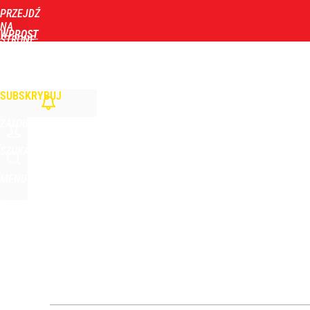
PRZEJDŹ
Udostępnij
0
Skomentuj
NA
WPROST
STRONĘ
GŁÓWNĄ
WIADOMOŚCI
POLITYKA
BIZNES
DOM
ZDROWIE
ROZRYWKA
TYGOD
Vistula x LOT: Elegancja w podróży. Premiera wspó
SUBSKRYBUJ
dodaj
ZALOGUJ
Polaku oszczędzaj wodę i prąd. Za granicą już są 
SZUKAJ
MENU
dodaj
Gen. Pawlikowski: Przywiozłem cenną lekcję z Dani
2