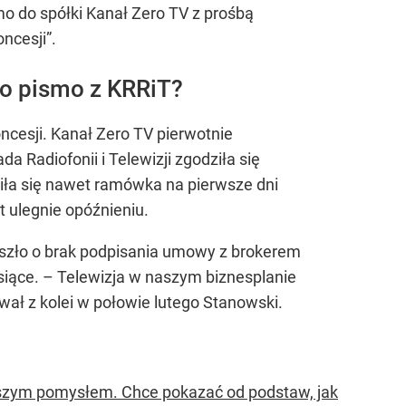
mo do spółki Kanał Zero TV z prośbą
ncesji”.
ło pismo z KRRiT?
cesji. Kanał Zero TV pierwotnie
 Radiofonii i Telewizji zgodziła się
iła się nawet ramówka na pierwsze dni
t ulegnie opóźnieniu.
Poszło o brak podpisania umowy z brokerem
iące. – Telewizja w naszym biznesplanie
ał z kolei w połowie lutego Stanowski.
owszym pomysłem. Chce pokazać od podstaw, jak