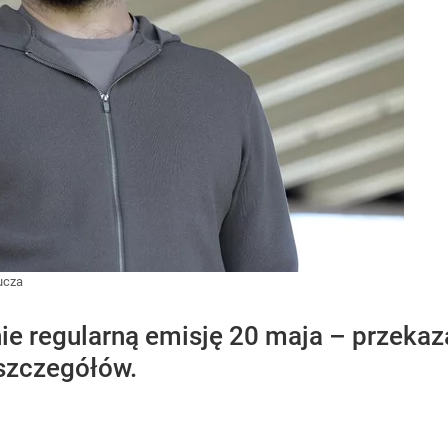
ucza
ie regularną emisję 20 maja – przeka
szczegółów.