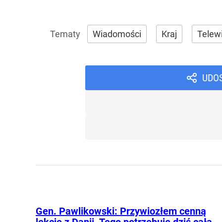
Wiadomości
Kraj
Telewi
UDO
Gen. Pawlikowski: Przywiozłem cenną
lekcję z Danii. Tego potrzebuje dziś cała