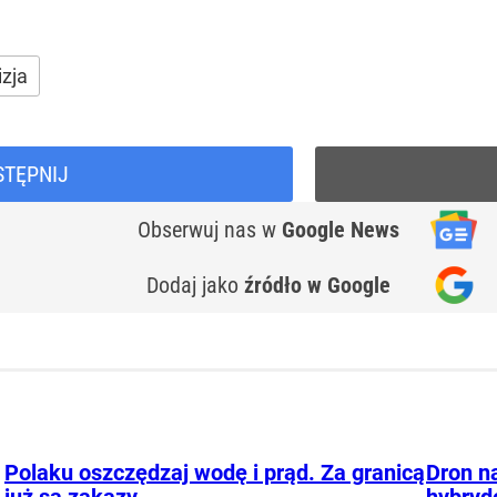
zja
STĘPNIJ
Obserwuj nas
w
Google News
Dodaj jako
źródło w Google
Polaku oszczędzaj wodę i prąd. Za granicą
Dron na
już są zakazy
hybryd