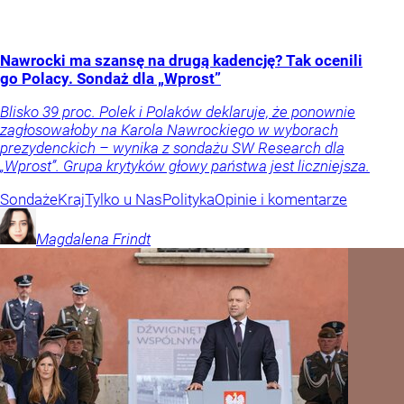
Nawrocki ma szansę na drugą kadencję? Tak ocenili
go Polacy. Sondaż dla „Wprost”
Blisko 39 proc. Polek i Polaków deklaruje, że ponownie
zagłosowałoby na Karola Nawrockiego w wyborach
prezydenckich – wynika z sondażu SW Research dla
„Wprost”. Grupa krytyków głowy państwa jest liczniejsza.
Sondaże
Kraj
Tylko u Nas
Polityka
Opinie i komentarze
Magdalena
Frindt