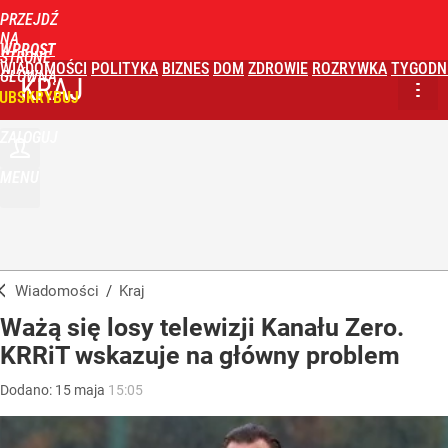
PRZEJDŹ
NA
WPROST
STRONĘ
WIADOMOŚCI
POLITYKA
BIZNES
DOM
ZDROWIE
ROZRYWKA
TYGODN
GŁÓWNĄ
KRAJ
UBSKRYBUJ
ZALOGUJ
MENU
Wiadomości
/
Kraj
Ważą się losy telewizji Kanału Zero.
KRRiT wskazuje na główny problem
Dodano:
15
maja
15:05