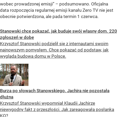
wobec prowadzonej emisji” – podsumowano. Oficjalna
data rozpoczęcia regularnej emisji kanału Zero TV nie jest
obecnie potwierdzona, ale pada termin 1 czerwca.
Stanowski chce pokazać, jak buduje swój własny dom. 220
zgłoszeń w dobę
Krzysztof Stanowski podzielił się z internautami swoim
najnowszym pomysłem. Chce pokazać od podstaw, jak
wygląda budowa domu w Polsce.
Burza po słowach Stanowskiego. Jachira nie pozostała
dłużna
Krzysztof Stanowski wypomniał Klaudii Jachirze
niewygodny fakt z przeszłości. Jak zareagowała posłanka
KO?