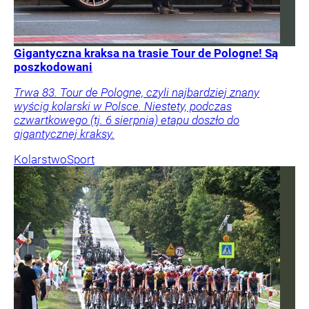
Gigantyczna kraksa na trasie Tour de Pologne! Są
poszkodowani
Trwa 83. Tour de Pologne, czyli najbardziej znany
wyścig kolarski w Polsce. Niestety, podczas
czwartkowego (tj. 6 sierpnia) etapu doszło do
gigantycznej kraksy.
Kolarstwo
Sport