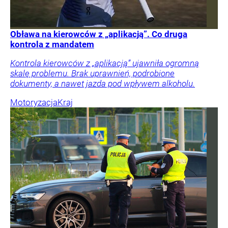
Obława na kierowców z „aplikacją”. Co druga
kontrola z mandatem
Kontrola kierowców z „aplikacją” ujawniła ogromną
skalę problemu. Brak uprawnień, podrobione
dokumenty, a nawet jazda pod wpływem alkoholu.
Motoryzacja
Kraj