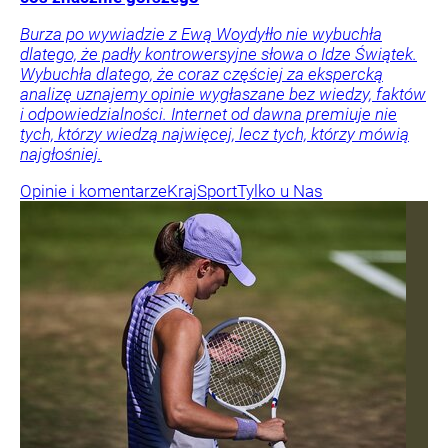
Burza po wywiadzie z Ewą Woydyłło nie wybuchła
dlatego, że padły kontrowersyjne słowa o Idze Świątek.
Wybuchła dlatego, że coraz częściej za ekspercką
analizę uznajemy opinie wygłaszane bez wiedzy, faktów
i odpowiedzialności. Internet od dawna premiuje nie
tych, którzy wiedzą najwięcej, lecz tych, którzy mówią
najgłośniej.
Opinie i komentarze
Kraj
Sport
Tylko u Nas