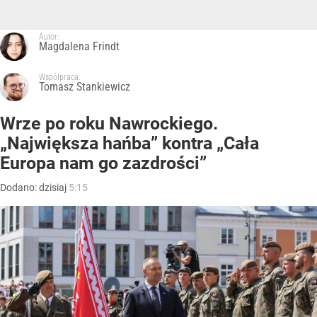
Autor:
Magdalena Frindt
Współpraca:
Tomasz Stankiewicz
Wrze po roku Nawrockiego.
„Największa hańba” kontra „Cała
Europa nam go zazdrości”
Dodano:
dzisiaj
5:15