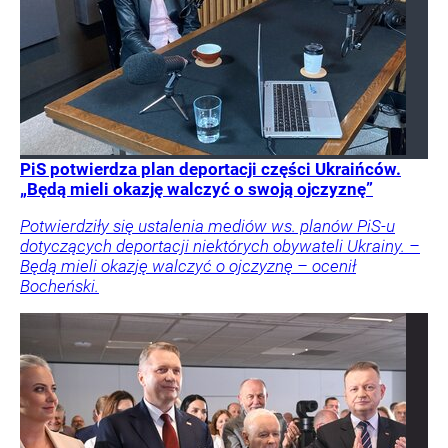
PiS potwierdza plan deportacji części Ukraińców.
„Będą mieli okazję walczyć o swoją ojczyznę”
Potwierdziły się ustalenia mediów ws. planów PiS-u
dotyczących deportacji niektórych obywateli Ukrainy. –
Będą mieli okazję walczyć o ojczyznę – ocenił
Bocheński.