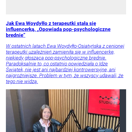
Jak Ewa Woydyłło z terapeutki stała się
influencerką. „Opowiada pop-psychologiczne
brednie”
W ostatnich latach Ewa Woydyłło-Osiatyńska z cenionej
terapeutki uzależnień zamieniła się w influencerkę,
niekiedy głoszącą pop-psychologiczne brednie.
Paradoksalnie to, co ostatnio powiedziała o Idze
Świątek, nie jest ani najbardziej kontrowersyjne, ani
najgroźniejsze. Problem w tym, że wszyscy udawali, że
tego nie widzą.