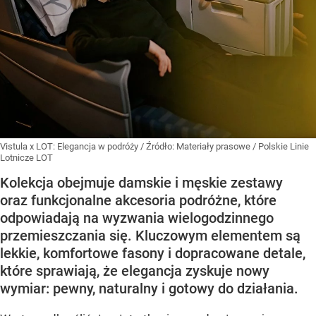
Vistula x LOT: Elegancja w podróży
/ Źródło:
Materiały prasowe
/
Polskie Linie
Lotnicze LOT
Kolekcja obejmuje damskie i męskie zestawy
oraz funkcjonalne akcesoria podróżne, które
odpowiadają na wyzwania wielogodzinnego
przemieszczania się. Kluczowym elementem są
lekkie, komfortowe fasony i dopracowane detale,
które sprawiają, że elegancja zyskuje nowy
wymiar: pewny, naturalny i gotowy do działania.