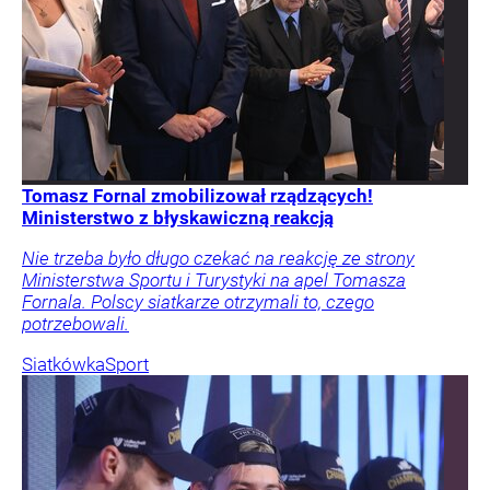
Tomasz Fornal zmobilizował rządzących!
Ministerstwo z błyskawiczną reakcją
Nie trzeba było długo czekać na reakcję ze strony
Ministerstwa Sportu i Turystyki na apel Tomasza
Fornala. Polscy siatkarze otrzymali to, czego
potrzebowali.
Siatkówka
Sport