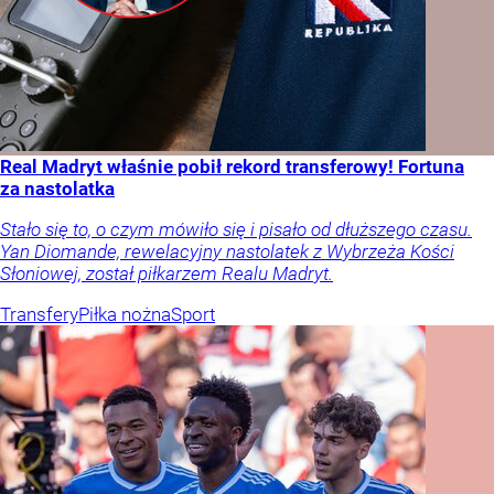
Real Madryt właśnie pobił rekord transferowy! Fortuna
za nastolatka
Stało się to, o czym mówiło się i pisało od dłuższego czasu.
Yan Diomande, rewelacyjny nastolatek z Wybrzeża Kości
Słoniowej, został piłkarzem Realu Madryt.
Transfery
Piłka nożna
Sport