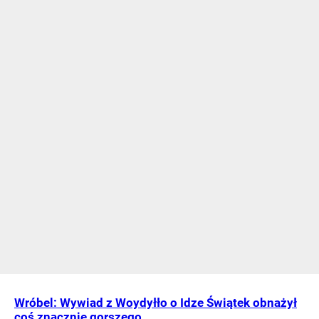
Wróbel: Wywiad z Woydyłło o Idze Świątek obnażył
coś znacznie gorszego