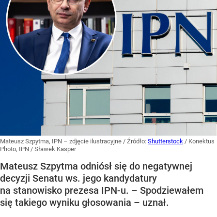
Mateusz Szpytma, IPN – zdjęcie ilustracyjne
/ Źródło:
Shutterstock
/
Konektus
Photo, IPN / Sławek Kasper
Mateusz Szpytma odniósł się do negatywnej
decyzji Senatu ws. jego kandydatury
na stanowisko prezesa IPN-u. – Spodziewałem
się takiego wyniku głosowania – uznał.