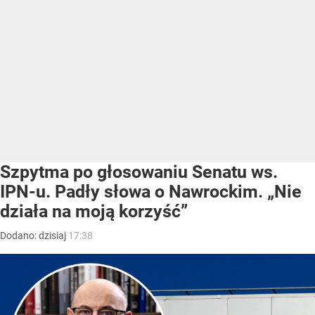
Szpytma po głosowaniu Senatu ws.
IPN-u. Padły słowa o Nawrockim. „Nie
działa na moją korzyść”
Dodano:
dzisiaj
17:38