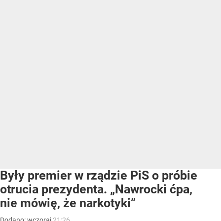
Były premier w rządzie PiS o próbie
otrucia prezydenta. „Nawrocki ćpa,
nie mówię, że narkotyki”
Dodano:
wczoraj
21:26