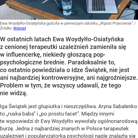
Ewa Woydyłło-Osiatyńska gościła w pierwszym odcinku „Wpost Przeciwnie”
/
Źródło:
Wprost
W ostatnich latach Ewa Woydyłło-Osiatyńska
z cenionej terapeutki uzależnień zamieniła się
w influencerkę, niekiedy głoszącą pop-
psychologiczne brednie. Paradoksalnie to,
co ostatnio powiedziała o Idze Świątek, nie jest
ani najbardziej kontrowersyjne, ani najgroźniejsze.
Problem w tym, że wszyscy udawali, że tego
nie widzą.
Iga Świątek jest głupiutka i nieszczęśliwa. Aryna Sabalenko
to „ruska baba” i „po prostu facet”. Między innymi
te wypowiedzi dr Ewy Woydyłło wywołały ogólnonarodową
burzę. Jedna z najbardziej znanych w Polsce terapeutek
uzależnień i popularyzatorka psychologii nagle znalazła się