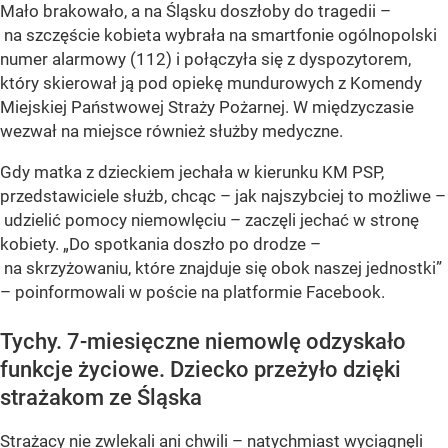
Mało brakowało, a na Śląsku doszłoby do tragedii –
na szczęście kobieta wybrała na smartfonie ogólnopolski
numer alarmowy (112) i połączyła się z dyspozytorem,
który skierował ją pod opiekę mundurowych z Komendy
Miejskiej Państwowej Straży Pożarnej. W międzyczasie
wezwał na miejsce również służby medyczne.
Gdy matka z dzieckiem jechała w kierunku KM PSP,
przedstawiciele służb, chcąc – jak najszybciej to możliwe –
udzielić pomocy niemowlęciu – zaczęli jechać w stronę
kobiety. „Do spotkania doszło po drodze –
na skrzyżowaniu, które znajduje się obok naszej jednostki”
– poinformowali w poście na platformie Facebook.
Tychy. 7-miesięczne niemowlę odzyskało
funkcje życiowe. Dziecko przeżyło dzięki
strażakom ze Śląska
Strażacy nie zwlekali ani chwili – natychmiast wyciągnęli