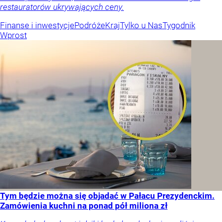
restauratorów ukrywających ceny.
Finanse i inwestycje
Podróże
Kraj
Tylko u Nas
Tygodnik
Wprost
Tym będzie można się objadać w Pałacu Prezydenckim.
Zamówienia kuchni na ponad pół miliona zł