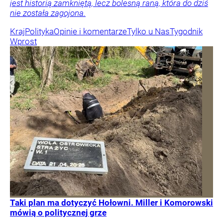
jest historią zamkniętą, lecz bolesną raną, która do dziś
nie została zagojona.
Kraj
Polityka
Opinie i komentarze
Tylko u Nas
Tygodnik
Wprost
Taki plan ma dotyczyć Hołowni. Miller i Komorowski
mówią o politycznej grze