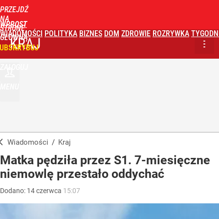
PRZEJDŹ
NA
WPROST
STRONĘ
WIADOMOŚCI
POLITYKA
BIZNES
DOM
ZDROWIE
ROZRYWKA
TYGODN
GŁÓWNĄ
KRAJ
UBSKRYBUJ
ZALOGUJ
MENU
Wiadomości
/
Kraj
Matka pędziła przez S1. 7-miesięczne
niemowlę przestało oddychać
Dodano:
14
czerwca
15:07