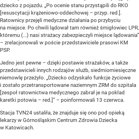
dziecko z pojazdu. „Po ocenie stanu przystąpili do RKO
[resuscytacji krążeniowo-oddechowej – przyp. red.].
Ratownicy przejęli medyczne działania po przybyciu
na miejsce. Po chwili lądował tam również śmigłowiec LPR,
któremu (...) nasi strażacy zabezpieczyli miejsce lądowania”
– zrelacjonowali w poście przedstawiciele prasowi KM
PSP.
Jedno jest pewne – dzięki postawie strażaków, a także
przedstawicieli innych rodzajów służb, siedmiomiesięczne
niemowlę przeżyło. „Dziecko odzyskało funkcje życiowe
i zostało przetransportowane naziemnym ZRM do szpitala
[zespoł ratownictwa medycznego zabrał je na pokład
karetki potowia – red.]” – poinformowali 13 czerwca.
Stacja TVN24 ustaliła, że znajduje się ono pod opieką
lekarzy w Górnośląskim Centrum Zdrowia Dziecka
w Katowicach.