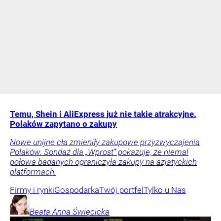
Temu, Shein i AliExpress już nie takie atrakcyjne.
Polaków zapytano o zakupy
Nowe unijne cła zmieniły zakupowe przyzwyczajenia
Polaków. Sondaż dla „Wprost” pokazuje, że niemal
połowa badanych ograniczyła zakupy na azjatyckich
platformach.
Firmy i rynki
Gospodarka
Twój portfel
Tylko u Nas
Beata Anna
Święcicka