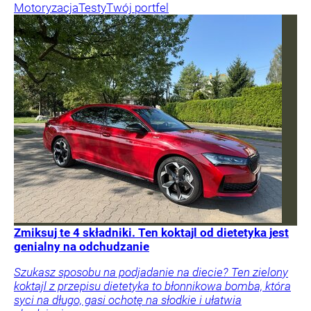
Motoryzacja
Testy
Twój portfel
Zmiksuj te 4 składniki. Ten koktajl od dietetyka jest
genialny na odchudzanie
Szukasz sposobu na podjadanie na diecie? Ten zielony
koktajl z przepisu dietetyka to błonnikowa bomba, która
syci na długo, gasi ochotę na słodkie i ułatwia