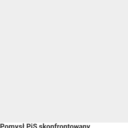
Pomysł PiS skonfrontowany