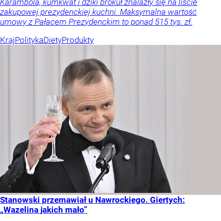
Karambola, kumkwat i dziki brokuł znalazły się na liście
zakupowej prezydenckiej kuchni. Maksymalna wartość
umowy z Pałacem Prezydenckim to ponad 515 tys. zł.
Kraj
Polityka
Diety
Produkty
Stanowski przemawiał u Nawrockiego. Giertych:
„Wazelina jakich mało”