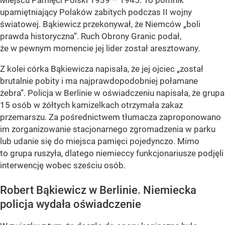
Miejscu Pamięci Polski 1939 – 1945. To pomnik
upamiętniający Polaków zabitych podczas II wojny
światowej. Bąkiewicz przekonywał, że Niemców „boli
prawda historyczna”. Ruch Obrony Granic podał,
że w pewnym momencie jej lider został aresztowany.
Z kolei córka Bąkiewicza napisała, że jej ojciec „został
brutalnie pobity i ma najprawdopodobniej połamane
żebra”. Policja w Berlinie w oświadczeniu napisała, że grupa
15 osób w żółtych kamizelkach otrzymała zakaz
przemarszu. Za pośrednictwem tłumacza zaproponowano
im zorganizowanie stacjonarnego zgromadzenia w parku
lub udanie się do miejsca pamięci pojedynczo. Mimo
to grupa ruszyła, dlatego niemieccy funkcjonariusze podjęli
interwencję wobec sześciu osób.
Robert Bąkiewicz w Berlinie. Niemiecka
policja wydała oświadczenie