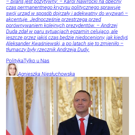
– bilans jest pozytywny: – Karol Nawrocki na obecny
czas permanentnego kryzysu politycznego sprawuje
swój urząd w sposób dojrzały i adekwatny do wyzwań –
akcentuje. Jednocześnie przestrzega przed
porównywaniem kolejnych prezydentów. – Andrzej
Duda zdał w paru sytuacjach egzamin celująco, ale
jeszcze przez jakiś czas będzie niedoceniony, jak kiedyś
Aleksander Kwaśniewski, a po latach się to zmieniło –
tłumaczy były rzecznik Andrzeja Dudy.
Polityka
Tylko u Nas
Agnieszka
Niesłuchowska