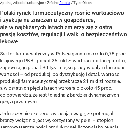
Apteka, zdjęcie ilustracyjne
/ Źródło:
Fotolia
/
Tyler Olson
Polski rynek farmaceutyczny rośnie wartościowo
i zyskuje na znaczeniu w gospodarce,
ale w najbliższych latach zmierzy się z ostrą
presją kosztów, regulacji i walki o bezpieczeństwo
lekowe.
Sektor farmaceutyczny w Polsce generuje około 0,75 proc.
krajowego PKB i ponad 26 mld zł wartości dodanej brutto,
zapewniając ponad 80 tys. miejsc pracy w całym łańcuchu
wartości – od produkcji po dystrybucję i detal. Wartość
produkcji farmaceutycznej przekracza 21 mld zł rocznie,
a w ostatnich pięciu latach wzrosła o około 45 proc.,
co potwierdza, że jest to jedna z bardziej dynamicznych
gałęzi przemysłu.
Jednocześnie eksperci zwracają uwagę, że potencjał
branży wciąż nie jest wykorzystany w pełni – stopień
samowystarczalności produkcyjnej, liczony jako relacja