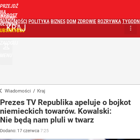
PRZEJDŹ
NA
WPROST
STRONĘ
WIADOMOŚCI
POLITYKA
BIZNES
DOM
ZDROWIE
ROZRYWKA
TYGODN
GŁÓWNĄ
KRAJ
UBSKRYBUJ
ZALOGUJ
MENU
Wiadomości
/
Kraj
Prezes TV Republika apeluje o bojkot
niemieckich towarów. Kowalski:
Nie będą nam pluli w twarz
Dodano:
17
czerwca
7:25