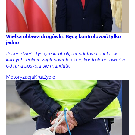
Wielka obława drogówki. Będą kontrolować tylko
jedno
Jeden dzień. Tysiące kontroli, mandatów i punktów
karnych. Policja zaplanowała akcję kontroli kierowców.
Od rana posypią się mandaty.
Motoryzacja
Kraj
Życie