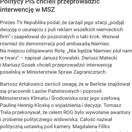
Politycy PiS chcieli przeprowadzić
interwencję w MSZ
Prezes TV Republika podał, że zarząd jego stacji „podjął
decyzję o usunięciu z puli reklam wszelkich niemieckich
firm” i zaapelował do pozostałych o taki krok. Wezwał
również do demonstracji pod ambasadą Niemiec.
Na miejscu odśpiewano Rotę. „Nie będzie Niemiec pluł nam
w twarz” – napisał Janusz Kowalski. Dariusz Matecki
i Mariusz Gosek chcieli przeprowadzić interwencję
poselską w Ministerstwie Spraw Zagranicznych.
Bartosz Arłukowicz zwrócił uwagę, że w Berlinie znajdował
się pracownik Lasów Państwowych i poprosił
Ministerstwo Klimatu i Środowiska oraz jego szefową
Paulinę Hennig-Kloskę o wyjaśnienia i decyzje. Tomasz
Trela przekonywał, że celem ROG było wywołanie awantury
i zrobienie politycznego widowiska. Całość nazwał
polityczną ustawką pod kamery. Magdalena Filiks