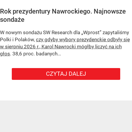
Rok prezydentury Nawrockiego. Najnowsze
sondaże
W nowym sondażu
SW Research
dla „Wprost” zapytaliśmy
Polki i Polaków,
czy gdyby wybory prezydenckie odbyły się
w sierpniu 2026 r., Karol Nawrocki mógłby liczyć na ich
głos
. 38,6 proc. badanych...
CZYTAJ DALEJ