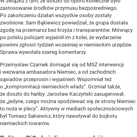
W związku z tym, że doszło do oporu konieczne było
zastosowanie środków przymusu bezpośredniego.
Po zakończeniu działań wszystkie osoby zostały
zwolnione. Sam Bąkiewicz powiedział, że grupa dostała
zgodę na przemarsz bez krzyża i transparentów. Mówiący
po polsku policjant wyjaśnił im z kolei, że wydarzenie
powinni zgłosić tydzień wcześniej w niemieckim urzędzie.
Sprawa wywołała szereg komentarzy.
Przemysław Czarnek domagał się od MSZ interwencji
i wezwania ambasadora Niemiec, a od zachodnich
sąsiadów przeprosin i wyjaśnień. Wspomniał też
o „kompromitacji niemieckich władz”. Grzmiał także,
że doszło do hańby. Jarosław Kaczyński zasugerował,
że „jedyne, czego można spodziewać się ze strony Niemiec
to noża w plecy”. Aktywny w mediach społecznościowych
był Tomasz Sakiewicz, który nawoływał do bojkotu
niemieckich towarów.