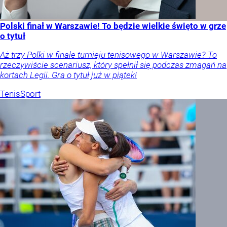
Polski finał w Warszawie! To będzie wielkie święto w grze
o tytuł
Aż trzy Polki w finale turnieju tenisowego w Warszawie? To
rzeczywiście scenariusz, który spełnił się podczas zmagań na
kortach Legii. Gra o tytuł już w piątek!
Tenis
Sport