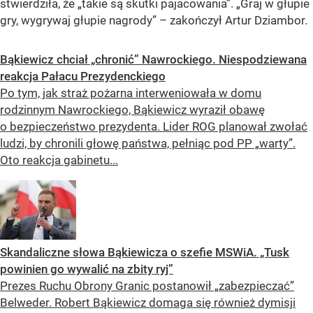
stwierdziła, że „takie są skutki pajacowania”. „Graj w głupie
gry, wygrywaj głupie nagrody” – zakończył Artur Dziambor.
Bąkiewicz chciał „chronić” Nawrockiego. Niespodziewana
reakcja Pałacu Prezydenckiego
Po tym, jak straż pożarna interweniowała w domu
rodzinnym Nawrockiego, Bąkiewicz wyraził obawę
o bezpieczeństwo prezydenta. Lider ROG planował zwołać
ludzi, by chronili głowę państwa, pełniąc pod PP „warty”.
Oto reakcja gabinetu...
Skandaliczne słowa Bąkiewicza o szefie MSWiA. „Tusk
powinien go wywalić na zbity ryj”
Prezes Ruchu Obrony Granic postanowił „zabezpieczać”
Belweder. Robert Bąkiewicz domaga się również dymisji