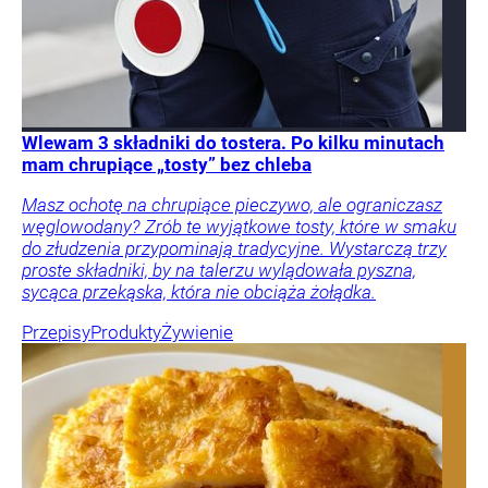
Wlewam 3 składniki do tostera. Po kilku minutach
mam chrupiące „tosty” bez chleba
Masz ochotę na chrupiące pieczywo, ale ograniczasz
węglowodany? Zrób te wyjątkowe tosty, które w smaku
do złudzenia przypominają tradycyjne. Wystarczą trzy
proste składniki, by na talerzu wylądowała pyszna,
sycąca przekąska, która nie obciąża żołądka.
Przepisy
Produkty
Żywienie