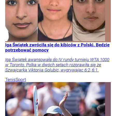
Iga Świątek zwróciła się do kibiców z Polski. Będzie
potrzebować pomocy
Iga Świątek awansowała do IV rundy turnieju WTA 1000
w Toronto. Polka w dwóch setach rozprawiła się ze
Szwajcarką Viktorija Golubic, wygrywając 6:2, 6:1.
Tenis
Sport