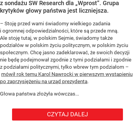
z sondażu SW Research dla „Wprost”. Grupa
krytyków głowy państwa jest liczniejsza.
– Stoję przed wami świadomy wielkiego zadania
i ogromnej odpowiedzialności, które są przede mną.
Ale stoję tutaj, w polskim Sejmie, świadomy także
podziałów w polskim życiu politycznym, w polskim życiu
społecznym. Chcę jasno zadeklarować, że swoich decyzji
nie będę podejmował zgodnie z tymi podziałami i zgodnie
z podziałami politycznymi, tylko wbrew tym podziałom –
mówił rok temu Karol Nawrocki w pierwszym wystąpieniu
po zaprzysiężeniu na urząd prezydenta
.
Głowa państwa złożyła wówczas...
CZYTAJ DALEJ