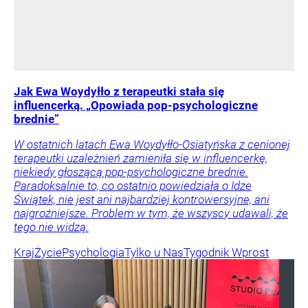
Jak Ewa Woydyłło z terapeutki stała się
influencerką. „Opowiada pop-psychologiczne
brednie”
W ostatnich latach Ewa Woydyłło-Osiatyńska z cenionej
terapeutki uzależnień zamieniła się w influencerkę,
niekiedy głoszącą pop-psychologiczne brednie.
Paradoksalnie to, co ostatnio powiedziała o Idze
Świątek, nie jest ani najbardziej kontrowersyjne, ani
najgroźniejsze. Problem w tym, że wszyscy udawali, że
tego nie widzą.
Kraj
Życie
Psychologia
Tylko u Nas
Tygodnik Wprost