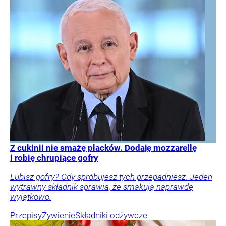
Z cukinii nie smażę placków. Dodaję mozzarellę
i robię chrupiące gofry
Lubisz gofry? Gdy spróbujesz tych przepadniesz. Jeden
wytrawny składnik sprawia, że smakują naprawdę
wyjątkowo.
Przepisy
Żywienie
Składniki odżywcze