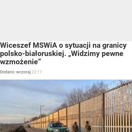
Wiceszef MSWiA o sytuacji na granicy
polsko-białoruskiej. „Widzimy pewne
wzmożenie”
Dodano:
wczoraj
22:17