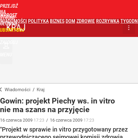
PRZEJDŹ
NA
WPROST
STRONĘ
WIADOMOŚCI
POLITYKA
BIZNES
DOM
ZDROWIE
ROZRYWKA
TYGODN
GŁÓWNĄ
KRAJ
UBSKRYBUJ
ZALOGUJ
MENU
Wiadomości
/
Kraj
Gowin: projekt Piechy ws. in vitro
nie ma szans na przyjęcie
16
czerwca
2009
17:23
/
16
czerwca
2009
17:23
"Projekt w sprawie in vitro przygotowany przez
przewodniczącego sejmowej komisji zdrowia