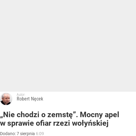
Autor:
Robert Nęcek
„Nie chodzi o zemstę”. Mocny apel
w sprawie ofiar rzezi wołyńskiej
Dodano:
7
sierpnia
6:09