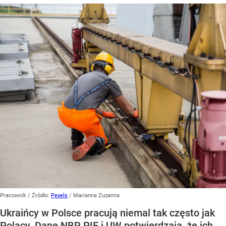
Pracownik
/ Źródło:
Pexels
/
Marianna Zuzanna
Ukraińcy w Polsce pracują niemal tak często jak
Polacy. Dane NBP, PIE i UW potwierdzają, że ich