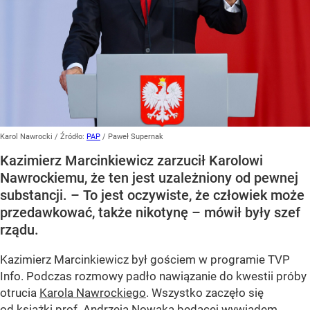
Karol Nawrocki
/ Źródło:
PAP
/
Paweł Supernak
Kazimierz Marcinkiewicz zarzucił Karolowi
Nawrockiemu, że ten jest uzależniony od pewnej
substancji. – To jest oczywiste, że człowiek może
przedawkować, także nikotynę – mówił były szef
rządu.
Kazimierz Marcinkiewicz był gościem w programie TVP
Info. Podczas rozmowy padło nawiązanie do kwestii próby
otrucia
Karola Nawrockiego
. Wszystko zaczęło się
od książki prof. Andrzeja Nowaka będącej wywiadem