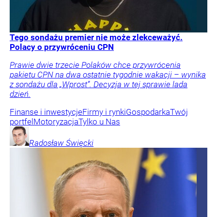
Tego sondażu premier nie może zlekceważyć.
Polacy o przywróceniu CPN
Prawie dwie trzecie Polaków chce przywrócenia
pakietu CPN na dwa ostatnie tygodnie wakacji – wynika
z sondażu dla „Wprost”. Decyzja w tej sprawie lada
dzień.
Finanse i inwestycje
Firmy i rynki
Gospodarka
Twój
portfel
Motoryzacja
Tylko u Nas
Radosław
Święcki