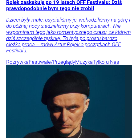
Rojek zaskakuje po 19 latach OFF Festivalu: Dziś
prawdopodobnie bym tego nie zrobił
Dzieci były małe, usypialiśmy je, wchodziliśmy na górę i
do późnej nocy siedzieliśmy przy komputerach. Nie
wspominam tego jako romantycznego czasu, za którym
dziś szczególnie tęsknię. To była po prostu bardzo
ciężka praca – mówi Artur Rojek o początkach OFF
Festivalu.
Rozrywka
Festiwale/Przeglądy
Muzyka
Tylko u Nas