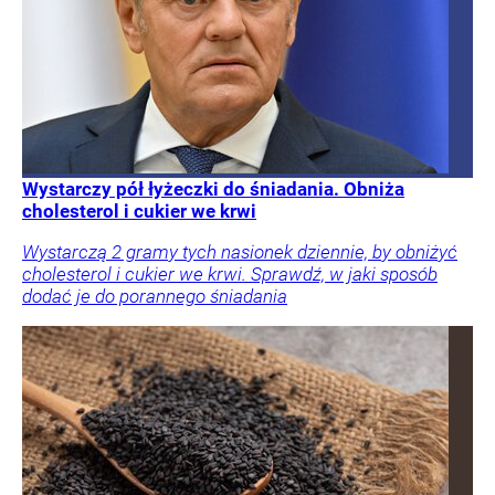
Wystarczy pół łyżeczki do śniadania. Obniża
cholesterol i cukier we krwi
Wystarczą 2 gramy tych nasionek dziennie, by obniżyć
cholesterol i cukier we krwi. Sprawdź, w jaki sposób
dodać je do porannego śniadania