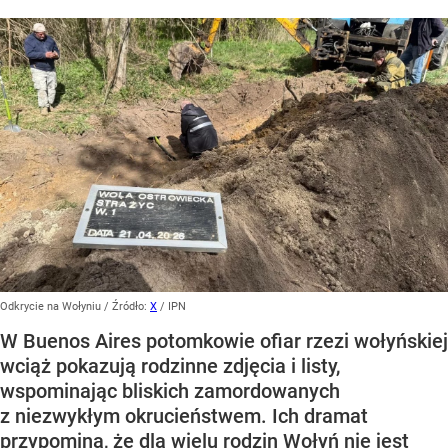
Odkrycie na Wołyniu
/ Źródło:
X
/
IPN
W Buenos Aires potomkowie ofiar rzezi wołyńskiej
wciąż pokazują rodzinne zdjęcia i listy,
wspominając bliskich zamordowanych
z niezwykłym okrucieństwem. Ich dramat
przypomina, że dla wielu rodzin Wołyń nie jest