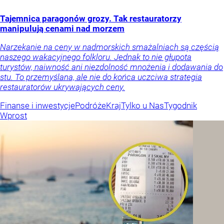
Tajemnica paragonów grozy. Tak restauratorzy
manipulują cenami nad morzem
Narzekanie na ceny w nadmorskich smażalniach są częścią
naszego wakacyjnego folkloru. Jednak to nie głupota
turystów, naiwność ani niezdolność mnożenia i dodawania do
stu. To przemyślana, ale nie do końca uczciwa strategia
restauratorów ukrywających ceny.
Finanse i inwestycje
Podróże
Kraj
Tylko u Nas
Tygodnik
Wprost