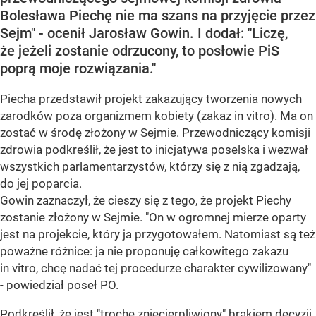
Bolesława Piechę nie ma szans na przyjęcie przez
Sejm" - ocenił Jarosław Gowin. I dodał: "Liczę,
że jeżeli zostanie odrzucony, to posłowie PiS
poprą moje rozwiązania."
Piecha przedstawił projekt zakazujący tworzenia nowych
zarodków poza organizmem kobiety (zakaz in vitro). Ma on
zostać w środę złożony w Sejmie. Przewodniczący komisji
zdrowia podkreślił, że jest to inicjatywa poselska i wezwał
wszystkich parlamentarzystów, którzy się z nią zgadzają,
do jej poparcia.
Gowin zaznaczył, że cieszy się z tego, że projekt Piechy
zostanie złożony w Sejmie. "On w ogromnej mierze oparty
jest na projekcie, który ja przygotowałem. Natomiast są też
poważne różnice: ja nie proponuję całkowitego zakazu
in vitro, chcę nadać tej procedurze charakter cywilizowany"
- powiedział poseł PO.
Podkreślił, że jest "trochę zniecierpliwiony" brakiem decyzji