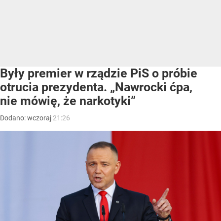
Były premier w rządzie PiS o próbie
otrucia prezydenta. „Nawrocki ćpa,
nie mówię, że narkotyki”
Dodano:
wczoraj
21:26