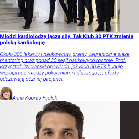
Młodzi kardiolodzy łączą siły. Tak Klub 30 PTK zmienia
polską kardiologię
Około 300 lekarzy i naukowców, granty, zagraniczne staże,
mentoring oraz ponad 30 sesji naukowych rocznie. Prof.
Krzysztof Ozierański opowiada, jak Klub 30 PTK buduje
współpracę między pokoleniami i dlaczego jej efekty
odczuwają później pacjenci.
Anna
Kopras-Fijołek