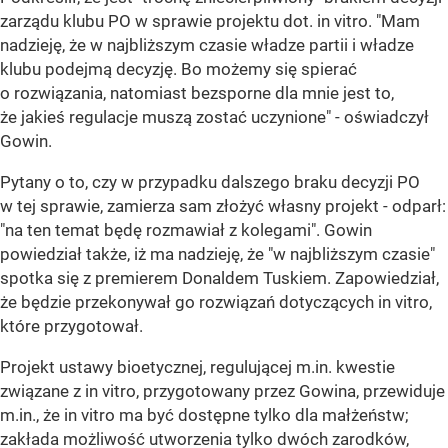
zarządu klubu PO w sprawie projektu dot. in vitro. "Mam
nadzieję, że w najbliższym czasie władze partii i władze
klubu podejmą decyzję. Bo możemy się spierać
o rozwiązania, natomiast bezsporne dla mnie jest to,
że jakieś regulacje muszą zostać uczynione" - oświadczył
Gowin.
Pytany o to, czy w przypadku dalszego braku decyzji PO
w tej sprawie, zamierza sam złożyć własny projekt - odparł:
"na ten temat będę rozmawiał z kolegami". Gowin
powiedział także, iż ma nadzieję, że "w najbliższym czasie"
spotka się z premierem Donaldem Tuskiem. Zapowiedział,
że będzie przekonywał go rozwiązań dotyczących in vitro,
które przygotował.
Projekt ustawy bioetycznej, regulującej m.in. kwestie
związane z in vitro, przygotowany przez Gowina, przewiduje
m.in., że in vitro ma być dostępne tylko dla małżeństw;
zakłada możliwość utworzenia tylko dwóch zarodków,