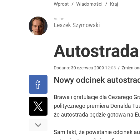
TVN zmieni właściciela i profil stacji? „Nie ma gwa
Wprost
/
Wiadomości
/
Kraj
Autor:
dodaj
Leszek Szymowski
Farmacja: wzrost pod presją. co czeka branżę do 
Autostrada
1
Dodano:
30
czerwca
2009
12:03
/
Zmienion
Nowy odcinek autostrady
Uczestnicy PPK w ciągu tygodnia otrzymają pieniąd
Brawa i gratulacje dla Cezarego G
dodaj
politycznego premiera Donalda Tusk
że autostrada będzie gotowa na E
Sam fakt, że powstanie odcinek au