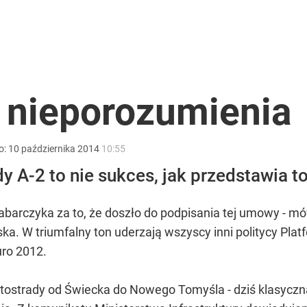
rancji niezależności redakcyjnej”
2030 roku?
 nieporozumienia
o:
10
października
2014
10:55
 A-2 to nie sukces, jak przedstawia to 
ze. Prawie 41 mln zł
rabarczyka za to, że doszło do podpisania tej umowy - m
a. W triumfalny ton uderzają wszyscy inni politycy Plat
uro 2012.
tostrady od Świecka do Nowego Tomyśla - dziś klasyczna "