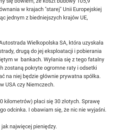
my się bowiem, że koszt budowy 105,9
ównania w krajach "starej" Unii Europejskiej
dąc jednym z biedniejszych krajów UE,
Autostrada Wielkopolska SA, która uzyskała
ady, drugą do jej eksploatacji i pobierania
iętym w bankach. Wyłania się z tego fatalny
h zostaną pokryte ogromne raty i odsetki
ać na niej będzie głównie prywatna spółka.
ak w USA czy Niemczech.
0 kilometrów) płaci się 30 złotych. Sprawę
 odcinka. I obawiam się, że nic nie wyjaśni.
jak najwięcej pieniędzy.