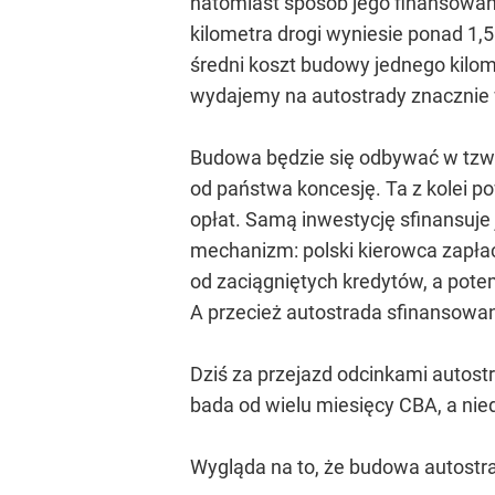
natomiast sposób jego finansowan
kilometra drogi wyniesie ponad 1,5 
średni koszt budowy jednego kilome
wydajemy na autostrady znacznie wi
Budowa będzie się odbywać w tzw. 
od państwa koncesję. Ta z kolei po
opłat. Samą inwestycję sfinansuje
mechanizm: polski kierowca zapłac
od zaciągniętych kredytów, a potem
A przecież autostrada sfinansowan
Dziś za przejazd odcinkami autost
bada od wielu miesięcy CBA, a nie
Wygląda na to, że budowa autostra