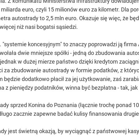
ia. Z komunikatu Ministerstwa Infrastruktury dowiaduje
miliarda euro, czyli 15 milionów euro za kilometr. Dla por
tra autostrady to 2,5 mln euro. Okazuje się więc, że bę
ęcej niż nasi bogatsi sąsiedzi.
"systemie koncesyjnym" to znaczy poprowadzi ją firma 
wołała dwie mniejsze spółki - jedną do zbudowania autostr
 jednak w dużej mierze państwo dzięki kredytom zaciągn
i za zbudowanie autostrady w formie podatków, z któryc
 będzie dodatkowo płacił za jej użytkowanie, zaś zarabi
a z pieniędzy podatników, winna być bezpłatna - tak, j
rady sprzed Konina do Poznania (łącznie trochę ponad 10
długo zacznie zapewne badać kulisy finansowania drugiego
dy jest świetną okazją, by wyciągnąć z państwowej kasy 