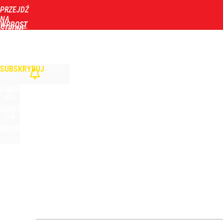
PRZEJDŹ
Udostępnij
6
Skomentuj
NA
WPROST
STRONĘ
GŁÓWNĄ
WIADOMOŚCI
POLITYKA
BIZNES
DOM
ZDROWIE
ROZRYWKA
TYGOD
Ziobro reaguje na ruch Tuska. Padła tajemnicza z
SUBSKRYBUJ
dodaj
ZALOGUJ
Wrze po roku Nawrockiego. „Największa hańba” ko
SZUKAJ
MENU
16
Nawrocki ma szansę na drugą kadencję? Tak ocenil
10