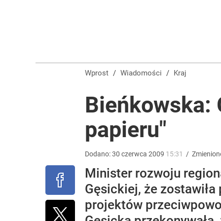
Morawiecki przelicytował PiS. Chce zawieszać 800 
dodaj
Wrze po roku Nawrockiego. „Największa hańba” ko
Wprost
/
Wiadomości
/
Kraj
16
Bieńkowska: G
papieru"
„Regularnie posługuje się językiem nienawiści”. 
4
Dodano:
30
czerwca
2009
15:31
/
Zmienion
Minister rozwoju regio
Gęsickiej, że zostawiła
projektów przeciwpowod
Gęsicka przekonywała, ż