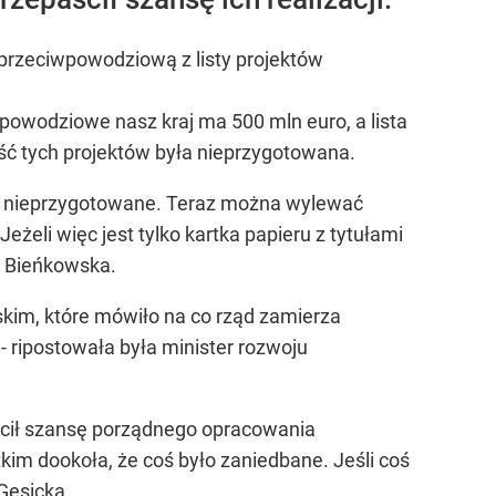
 przeciwpowodziową z listy projektów
powodziowe nasz kraj ma 500 mln euro, a lista
ść tych projektów była nieprzygotowana.
 są nieprzygotowane. Teraz można wylewać
eżeli więc jest tylko kartka papieru z tytułami
ła Bieńkowska.
lskim, które mówiło na co rząd zamierza
 ripostowała była minister rozwoju
ścił szansę porządnego opracowania
im dookoła, że coś było zaniedbane. Jeśli coś
 Gęsicka.