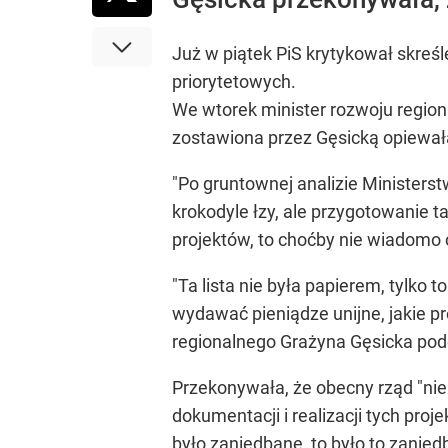
Już w piątek PiS krytykował skreś
priorytetowych.
We wtorek minister rozwoju region
zostawiona przez Gęsicką opiewała
"Po gruntownej analizie Ministers
krokodyle łzy, ale przygotowanie ta
projektów, to choćby nie wiadomo c
"Ta lista nie była papierem, tylko
wydawać pieniądze unijne, jakie p
regionalnego Grażyna Gęsicka pod
Przekonywała, że obecny rząd "ni
dokumentacji i realizacji tych pr
było zaniedbane, to było to zaniedb