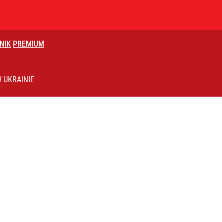
NIK
PREMIUM
 Łukasza Litewkę, przerywa milczenie
 UKRAINIE
znę. Polacy surowo ocenili władze
rzezi wołyńskiej