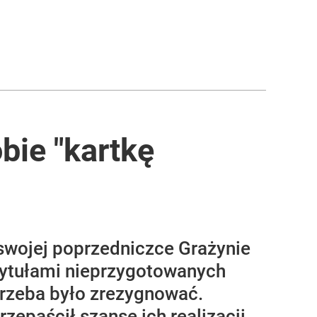
bie "kartkę
 swojej poprzedniczce Grażynie
z tytułami nieprzygotowanych
trzeba było zrezygnować.
zepaścił szansę ich realizacji.