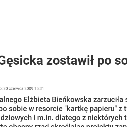
plus, daje znacznie więcej
ntra „Cała Europa nam go zazdrości”
ęsicka zostawił po so
Ostra reakcja Moskwy na słowa Nawrockiego
o:
30
czerwca
2009
15:31
nalnego Elżbieta Bieńkowska zarzuciła
 po sobie w resorcie "kartkę papieru" 
ziowych i m.in. dlatego z niektórych 
e obecny rząd skreślając projekty zapr