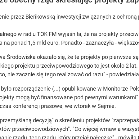
lenie przez Bieńkowską inwestycji związanych z ochroną
alnego w radiu TOK FM wyjaśniła, że na projekty przeciw
 na ponad 1,5 mld euro. Ponadto - zaznaczyła - większo
twa Środowiska okazało się, że te projekty po pierwsze
kiego projektu przeciwpowodziowego to jest około 2 lat. J
o, nie zacznie się tego realizować od razu" - powiedzia
 to było rozporządzenie (...) opublikowane w Monitorze Po
rojekty mogą być finansowane pod pewnymi warunkami" -
czas konferencji prasowej we wtorek w Sejmie.
eprzemyślaną decyzją" o skreśleniu projektów "zaprzepa
ojektów przeciwpowodziowych". "Co więcej wmawia wszystk
anie rządu, tego rządu, który przejął pałeczkę" - mówiła