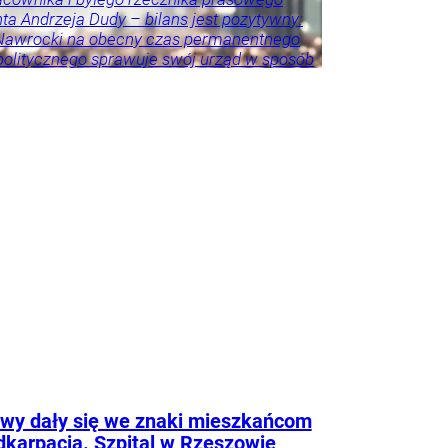
ta Andrzeja Dudy – bilans jest pozytywny:
 Nawrocki na obecny czas permanentnego
politycznego sprawuje swój urząd w sposób
 i adekwatny do wyzwań – akcentuje.
eśnie przestrzega przed porównywaniem
h prezydentów. – Andrzej Duda zdał w paru
ch egzamin celująco, ale jeszcze przez
as będzie niedoceniony, jak kiedyś
er Kwaśniewski, a po latach się to zmieniło
zy były rzecznik Andrzeja Dudy.
Tylko u
ka
howska
wy dały się we znaki mieszkańcom
karpacia. Szpital w Rzeszowie