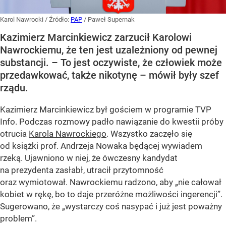
Karol Nawrocki
/ Źródło:
PAP
/
Paweł Supernak
Kazimierz Marcinkiewicz zarzucił Karolowi
Nawrockiemu, że ten jest uzależniony od pewnej
substancji. – To jest oczywiste, że człowiek może
przedawkować, także nikotynę – mówił były szef
rządu.
Kazimierz Marcinkiewicz był gościem w programie TVP
Info. Podczas rozmowy padło nawiązanie do kwestii próby
otrucia
Karola Nawrockiego
. Wszystko zaczęło się
od książki prof. Andrzeja Nowaka będącej wywiadem
rzeką. Ujawniono w niej, że ówczesny kandydat
na prezydenta zasłabł, utracił przytomność
oraz wymiotował. Nawrockiemu radzono, aby „nie całował
kobiet w rękę, bo to daje przeróżne możliwości ingerencji”.
Sugerowano, że „wystarczy coś nasypać i już jest poważny
problem”.