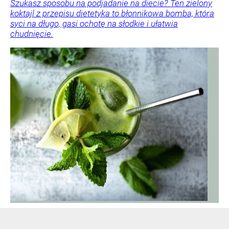
Szukasz sposobu na podjadanie na diecie? Ten zielony
koktajl z przepisu dietetyka to błonnikowa bomba, która
syci na długo, gasi ochotę na słodkie i ułatwia
chudnięcie.