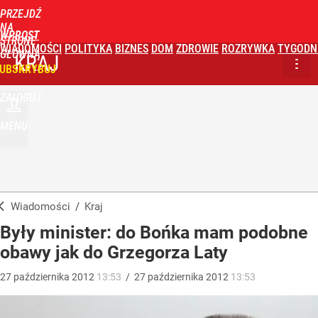
PRZEJDŹ
NA
WPROST
STRONĘ
WIADOMOŚCI
POLITYKA
BIZNES
DOM
ZDROWIE
ROZRYWKA
TYGODN
GŁÓWNĄ
KRAJ
UBSKRYBUJ
ZALOGUJ
MENU
Wiadomości
/
Kraj
Były minister: do Bońka mam podobne
obawy jak do Grzegorza Laty
27
października
2012
13:53
/
27
października
2012
13:53