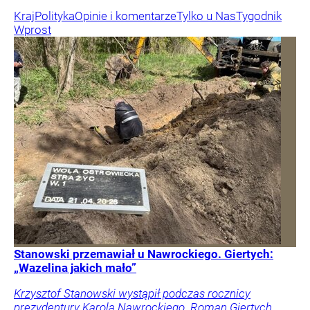
Kraj
Polityka
Opinie i komentarze
Tylko u Nas
Tygodnik
Wprost
Stanowski przemawiał u Nawrockiego. Giertych:
„Wazelina jakich mało”
Krzysztof Stanowski wystąpił podczas rocznicy
prezydentury Karola Nawrockiego. Roman Giertych