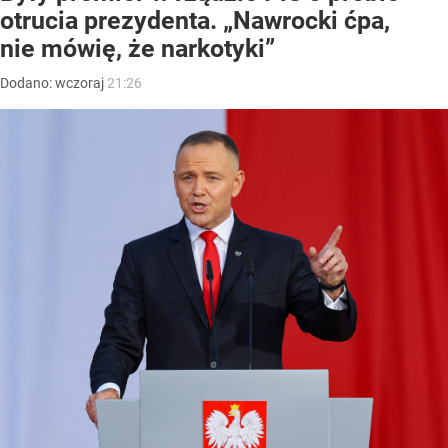
otrucia prezydenta. „Nawrocki ćpa,
nie mówię, że narkotyki”
Dodano:
wczoraj
21:26