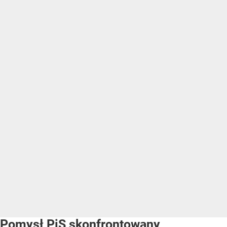
Pomysł PiS skonfrontowany