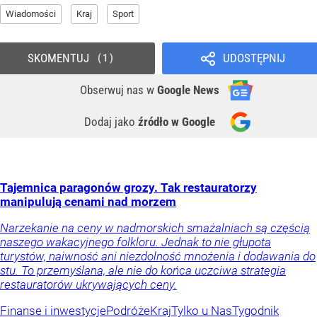
Wiadomości
Kraj
Sport
SKOMENTUJ
UDOSTĘPNIJ
1
Obserwuj nas
w
Google News
Dodaj jako
źródło w Google
Tajemnica paragonów grozy. Tak restauratorzy
manipulują cenami nad morzem
Narzekanie na ceny w nadmorskich smażalniach są częścią
naszego wakacyjnego folkloru. Jednak to nie głupota
turystów, naiwność ani niezdolność mnożenia i dodawania do
stu. To przemyślana, ale nie do końca uczciwa strategia
restauratorów ukrywających ceny.
Finanse i inwestycje
Podróże
Kraj
Tylko u Nas
Tygodnik