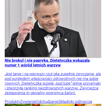
Nie brokuł i nie papryka. Dietetyczka wskazała
numer 1 wśród letnich warzyw
Jest tanie i na pierwszy rzut oka zupełnie zwyczajne, ale
pod względem właściwości zdrowotnych nie ma sobie
równych. Dietetyczka wzięła „pod lupę” letnie przysmaki
i stworzyła ranking najzdrowszych warzyw. Zwycięzca
zestawienia to genialny pogromca kalorii.
Produkty
Żywienie
Odchudzanie
Składniki odżywcze