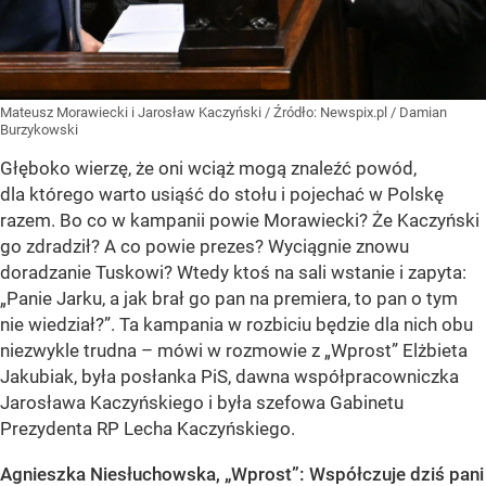
Mateusz Morawiecki i Jarosław Kaczyński
/ Źródło:
Newspix.pl
/
Damian
Burzykowski
Głęboko wierzę, że oni wciąż mogą znaleźć powód,
dla którego warto usiąść do stołu i pojechać w Polskę
razem. Bo co w kampanii powie Morawiecki? Że Kaczyński
go zdradził? A co powie prezes? Wyciągnie znowu
doradzanie Tuskowi? Wtedy ktoś na sali wstanie i zapyta:
„Panie Jarku, a jak brał go pan na premiera, to pan o tym
nie wiedział?”. Ta kampania w rozbiciu będzie dla nich obu
niezwykle trudna – mówi w rozmowie z „Wprost” Elżbieta
Jakubiak, była posłanka PiS, dawna współpracowniczka
Jarosława Kaczyńskiego i była szefowa Gabinetu
Prezydenta RP Lecha Kaczyńskiego.
Agnieszka Niesłuchowska, „Wprost”: Współczuje dziś pani