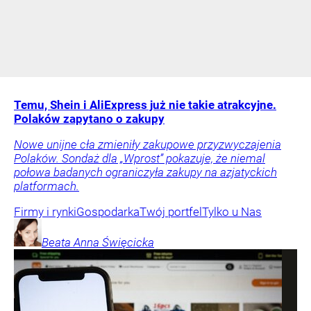
Temu, Shein i AliExpress już nie takie atrakcyjne.
Polaków zapytano o zakupy
Nowe unijne cła zmieniły zakupowe przyzwyczajenia
Polaków. Sondaż dla „Wprost” pokazuje, że niemal
połowa badanych ograniczyła zakupy na azjatyckich
platformach.
Firmy i rynki
Gospodarka
Twój portfel
Tylko u Nas
Beata Anna
Święcicka