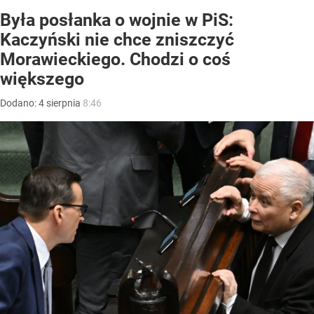
Była posłanka o wojnie w PiS:
Kaczyński nie chce zniszczyć
Morawieckiego. Chodzi o coś
większego
Dodano:
4
sierpnia
8:46