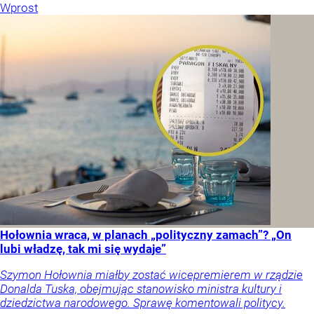
Wprost
Hołownia wraca, w planach „polityczny zamach”? „On
lubi władzę, tak mi się wydaje”
Szymon Hołownia miałby zostać wicepremierem w rządzie
Donalda Tuska, obejmując stanowisko ministra kultury i
dziedzictwa narodowego. Sprawę komentowali politycy.