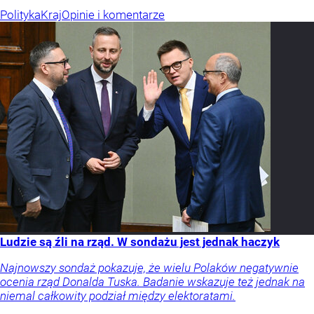
Polityka
Kraj
Opinie i komentarze
Ludzie są źli na rząd. W sondażu jest jednak haczyk
Najnowszy sondaż pokazuje, że wielu Polaków negatywnie
ocenia rząd Donalda Tuska. Badanie wskazuje też jednak na
niemal całkowity podział między elektoratami.