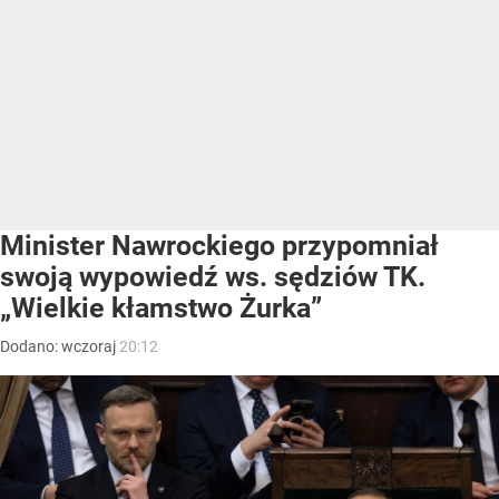
Minister Nawrockiego przypomniał
swoją wypowiedź ws. sędziów TK.
„Wielkie kłamstwo Żurka”
Dodano:
wczoraj
20:12