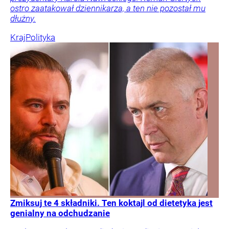
ostro zaatakował dziennikarza, a ten nie pozostał mu
dłużny.
Kraj
Polityka
Zmiksuj te 4 składniki. Ten koktajl od dietetyka jest
genialny na odchudzanie