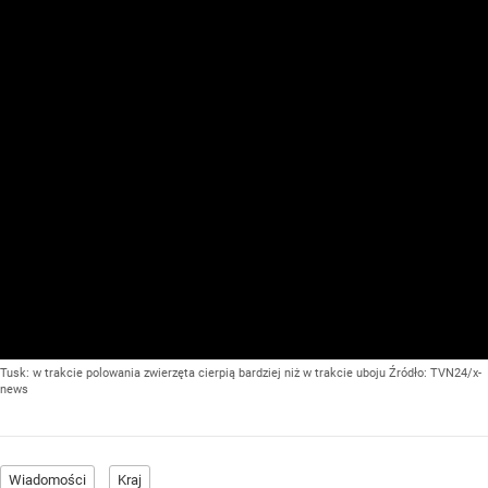
Tusk: w trakcie polowania zwierzęta cierpią bardziej niż w trakcie uboju
Źródło:
TVN24/x-
news
Wiadomości
Kraj