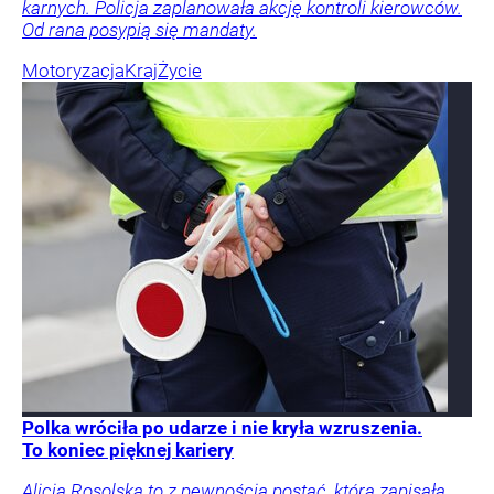
karnych. Policja zaplanowała akcję kontroli kierowców.
Od rana posypią się mandaty.
Motoryzacja
Kraj
Życie
Polka wróciła po udarze i nie kryła wzruszenia.
To koniec pięknej kariery
Alicja Rosolska to z pewnością postać, która zapisała