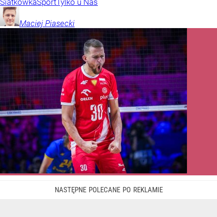
Siatkówka
Sport
Tylko u Nas
Maciej
Piasecki