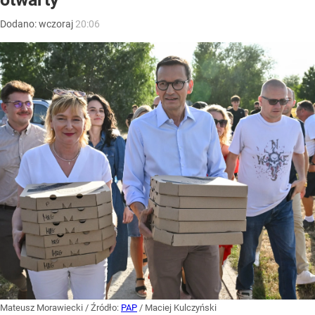
Dodano:
wczoraj
20:06
Mateusz Morawiecki
/ Źródło:
PAP
/
Maciej Kulczyński