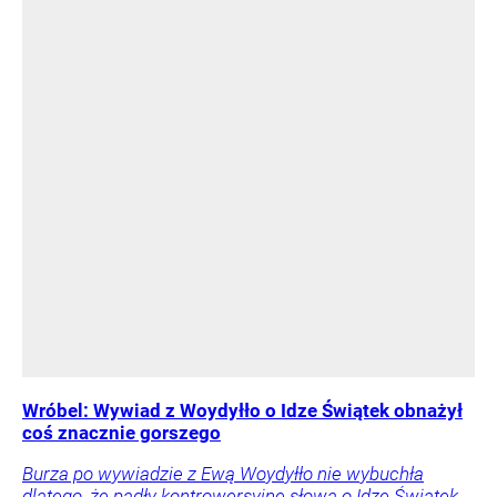
Wróbel: Wywiad z Woydyłło o Idze Świątek obnażył
coś znacznie gorszego
Burza po wywiadzie z Ewą Woydyłło nie wybuchła
dlatego, że padły kontrowersyjne słowa o Idze Świątek.