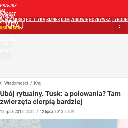
PRZEJDŹ
NA
WPROST
STRONĘ
WIADOMOŚCI
POLITYKA
BIZNES
DOM
ZDROWIE
ROZRYWKA
TYGODN
GŁÓWNĄ
KRAJ
UBSKRYBUJ
ZALOGUJ
MENU
Wiadomości
/
Kraj
Ubój rytualny. Tusk: a polowania? Tam
zwierzęta cierpią bardziej
12
lipca
2013
20:39
/
12
lipca
2013
20:39