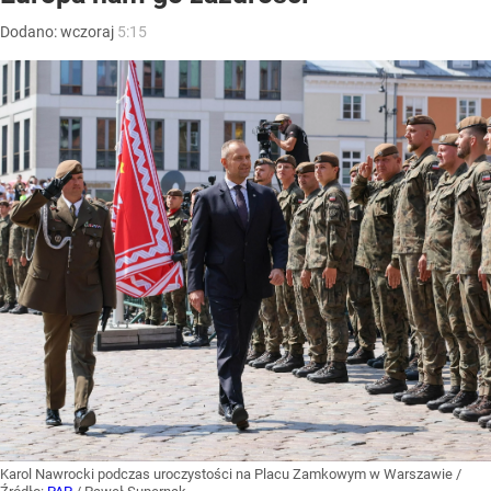
Dodano:
wczoraj
5:15
Karol Nawrocki podczas uroczystości na Placu Zamkowym w Warszawie
/