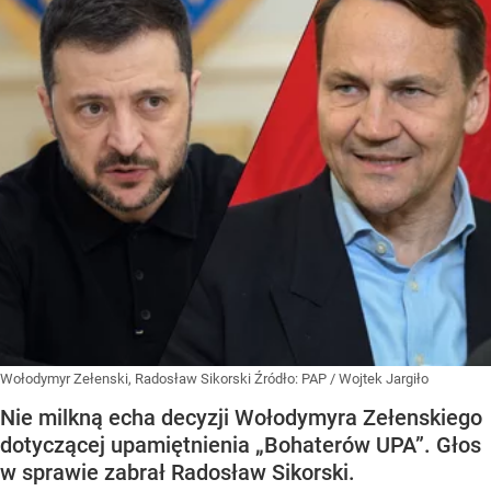
Wołodymyr Zełenski, Radosław Sikorski
Źródło:
PAP
/
Wojtek Jargiło
Nie milkną echa decyzji Wołodymyra Zełenskiego
dotyczącej upamiętnienia „Bohaterów UPA”. Głos
w sprawie zabrał Radosław Sikorski.