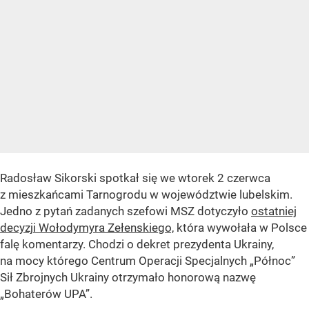
Radosław Sikorski spotkał się we wtorek 2 czerwca
z mieszkańcami Tarnogrodu w województwie lubelskim.
Jedno z pytań zadanych szefowi MSZ dotyczyło
ostatniej
decyzji Wołodymyra Zełenskiego,
która wywołała w Polsce
falę komentarzy. Chodzi o dekret prezydenta Ukrainy,
na mocy którego Centrum Operacji Specjalnych „Północ”
Sił Zbrojnych Ukrainy otrzymało honorową nazwę
„Bohaterów UPA”.