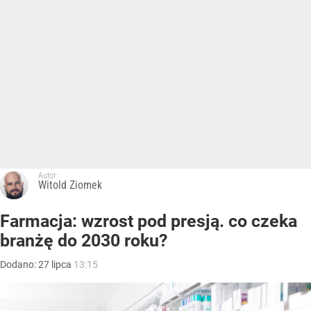
Autor:
Witold Ziomek
Farmacja: wzrost pod presją. co czeka
branżę do 2030 roku?
Dodano:
27
lipca
13:15