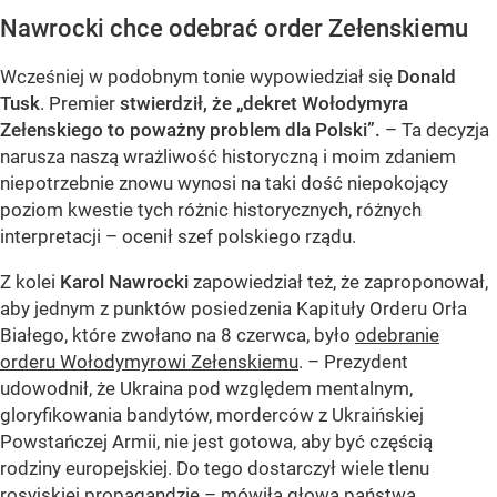
Nawrocki chce odebrać order Zełenskiemu
Wcześniej w podobnym tonie wypowiedział się
Donald
Tusk
. Premier
stwierdził, że „dekret Wołodymyra
Zełenskiego to poważny problem dla Polski”.
– Ta decyzja
narusza naszą wrażliwość historyczną i moim zdaniem
niepotrzebnie znowu wynosi na taki dość niepokojący
poziom kwestie tych różnic historycznych, różnych
interpretacji – ocenił szef polskiego rządu.
Z kolei
Karol Nawrocki
zapowiedział też, że zaproponował,
aby jednym z punktów posiedzenia Kapituły Orderu Orła
Białego, które zwołano na 8 czerwca, było
odebranie
orderu Wołodymyrowi Zełenskiemu
. – Prezydent
udowodnił, że Ukraina pod względem mentalnym,
gloryfikowania bandytów, morderców z Ukraińskiej
Powstańczej Armii, nie jest gotowa, aby być częścią
rodziny europejskiej. Do tego dostarczył wiele tlenu
rosyjskiej propagandzie – mówiła głowa państwa.