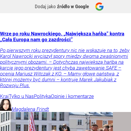
Dodaj jako
źródło w Google
Wrze po roku Nawrockiego. „Największa hańba” kontra
„Cała Europa nam go zazdrości”
Po pierwszym roku prezydentury nic nie wskazuje na to, żeby
Karol Nawrocki wyciszył spory między dwoma zwaśnionymi
politycznymi obozami. – Dotychczas największą hańbą na
karcie jego prezydentury jest chyba zawetowanie SAFE –
ocenia Mariusz Witczak z KO. – Mamy głowę państwa, z
której możemy być dumni – kontruje Marek Jakubiak z
Rozwoju Plus.
Kraj
Tylko u Nas
Polityka
Opinie i komentarze
Magdalena
Frindt