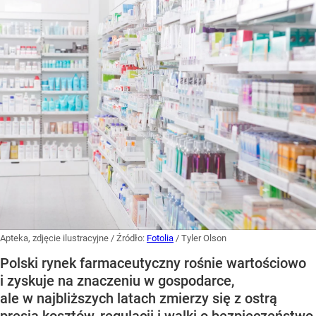
Apteka, zdjęcie ilustracyjne
/ Źródło:
Fotolia
/
Tyler Olson
Polski rynek farmaceutyczny rośnie wartościowo
i zyskuje na znaczeniu w gospodarce,
ale w najbliższych latach zmierzy się z ostrą
presją kosztów, regulacji i walki o bezpieczeństwo