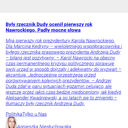
Były rzecznik Dudy ocenił pierwszy rok
Nawrockiego. Padły mocne słowa
Mija pierwszy rok prezydentury Karola Nawrockiego.
Dla Marcina Kędryny – wieloletniego współpracownika i
byłego rzecznika prasowego prezydenta Andrzeja Dudy
– bilans jest pozytywny: – Karol Nawrocki na obecny
czas permanentnego kryzysu politycznego sprawuje
swój urząd w sposób dojrzały i adekwatny do wyzwań –
akcentuje. Jednocześnie przestrzega przed
porównywaniem kolejnych prezydentów. – Andrzej
Duda zdał w paru sytuacjach egzamin celująco, ale
jeszcze przez jakiś czas będzie niedoceniony, jak kiedyś
Aleksander Kwaśniewski, a po latach się to zmieniło –
tłumaczy były rzecznik Andrzeja Dudy.
Polityka
Tylko u Nas
Agnieszka
Niesłuchowska