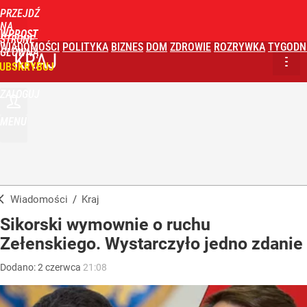
PRZEJDŹ
NA
WPROST
STRONĘ
WIADOMOŚCI
POLITYKA
BIZNES
DOM
ZDROWIE
ROZRYWKA
TYGODN
GŁÓWNĄ
KRAJ
UBSKRYBUJ
ZALOGUJ
MENU
Wiadomości
/
Kraj
Sikorski wymownie o ruchu
Zełenskiego. Wystarczyło jedno zdanie
Dodano:
2
czerwca
21:08