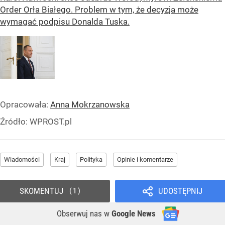
Order Orła Białego. Problem w tym, że decyzja może
wymagać podpisu Donalda Tuska.
Opracowała:
Anna Mokrzanowska
Źródło:
WPROST.pl
Wiadomości
Kraj
Polityka
Opinie i komentarze
SKOMENTUJ
UDOSTĘPNIJ
1
Obserwuj nas
w
Google News