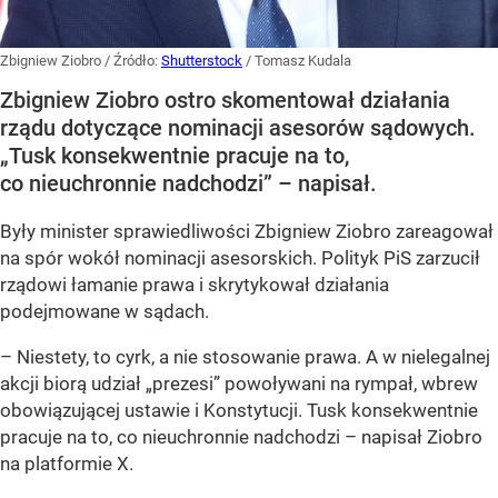
Zbigniew Ziobro
/ Źródło:
Shutterstock
/
Tomasz Kudala
Zbigniew Ziobro ostro skomentował działania
rządu dotyczące nominacji asesorów sądowych.
„Tusk konsekwentnie pracuje na to,
co nieuchronnie nadchodzi” – napisał.
Były minister sprawiedliwości Zbigniew Ziobro zareagował
na spór wokół nominacji asesorskich. Polityk PiS zarzucił
rządowi łamanie prawa i skrytykował działania
podejmowane w sądach.
– Niestety, to cyrk, a nie stosowanie prawa. A w nielegalnej
akcji biorą udział „prezesi” powoływani na rympał, wbrew
obowiązującej ustawie i Konstytucji. Tusk konsekwentnie
pracuje na to, co nieuchronnie nadchodzi – napisał Ziobro
na platformie X.