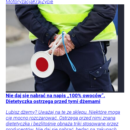
Motoryzacja
Kraj
Życie
Nie daj się nabrać na napis „100% owoców”.
Dietetyczka ostrzega przed tymi dżemami
Lubisz dżemy? Uważaj na te ze sklepu. Niektóre mogą
cię mocno rozczarować. Ostrzega przed nimi znana
dietetyczka i bezlitośnie obnaża triki stosowane przez
producentów. Nie daj się nabrać, będąc na zakupach.