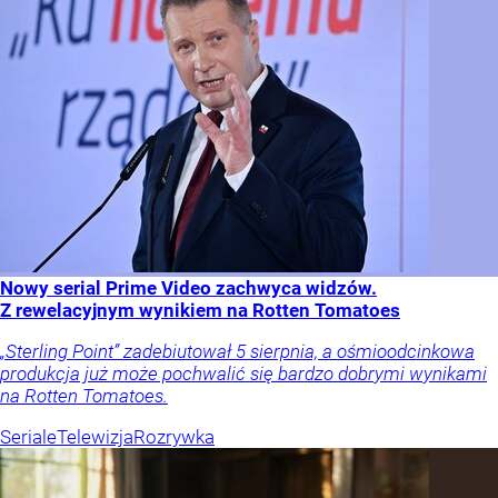
Nowy serial Prime Video zachwyca widzów.
Z rewelacyjnym wynikiem na Rotten Tomatoes
„Sterling Point” zadebiutował 5 sierpnia, a ośmioodcinkowa
produkcja już może pochwalić się bardzo dobrymi wynikami
na Rotten Tomatoes.
Seriale
Telewizja
Rozrywka