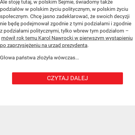
Ale stoję tutaj, w polskim Sejmie, świadomy także
podziałów w polskim życiu politycznym, w polskim życiu
społecznym. Chcę jasno zadeklarować, że swoich decyzji
nie będę podejmował zgodnie z tymi podziałami i zgodnie
z podziałami politycznymi, tylko wbrew tym podziałom –
mówił rok temu Karol Nawrocki w pierwszym wystąpieniu
po zaprzysiężeniu na urząd prezydenta
.
Głowa państwa złożyła wówczas...
CZYTAJ DALEJ