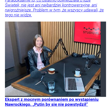
Paradoksalnie to, co ostatnio powiedziała o Idze
Świątek, nie jest ani najbardziej kontrowersyjne, ani
najgroźniejsze. Problem w tym, że wszyscy udawali, że
tego nie widzą.
Ekspert z mocnym porównaniem po wystąpieniu
Nawrockiego. „Putin by się nie powstydził”