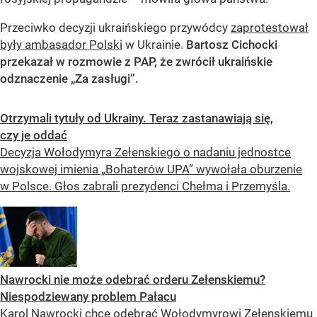
Przeciwko decyzji ukraińskiego przywódcy
zaprotestował
były ambasador Polski
w Ukrainie.
Bartosz Cichocki
przekazał w rozmowie z PAP, że zwrócił ukraińskie
odznaczenie „Za zasługi”.
Otrzymali tytuły od Ukrainy. Teraz zastanawiają się,
czy je oddać
Decyzja Wołodymyra Zełenskiego o nadaniu jednostce
wojskowej imienia „Bohaterów UPA” wywołała oburzenie
w Polsce. Głos zabrali prezydenci Chełma i Przemyśla.
Nawrocki nie może odebrać orderu Zełenskiemu?
Niespodziewany problem Pałacu
Karol Nawrocki chce odebrać Wołodymyrowi Zełenskiemu