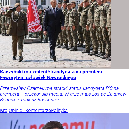
Kaczyński ma zmienić kandydata na premiera.
Faworytem człowiek Nawrockiego
Przemysław Czarnek ma stracić status kandydata PiS na
premiera – przekonują media. W grze mają zostać Zbigniew
Bogucki i Tobiasz Bocheński.
Kraj
Opinie i komentarze
Polityka