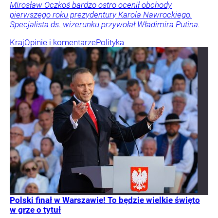
Mirosław Oczkoś bardzo ostro ocenił obchody
pierwszego roku prezydentury Karola Nawrockiego.
Specjalista ds. wizerunku przywołał Władimira Putina.
Kraj
Opinie i komentarze
Polityka
Polski finał w Warszawie! To będzie wielkie święto
w grze o tytuł