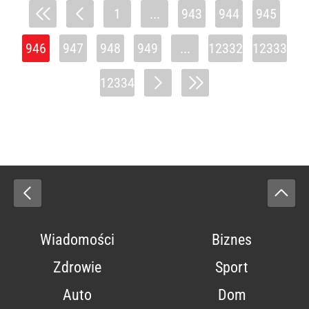
1
...
943
944
945
946
947
948
949
...
12332
12333
12334
Wiadomości
Biznes
Zdrowie
Sport
Auto
Dom