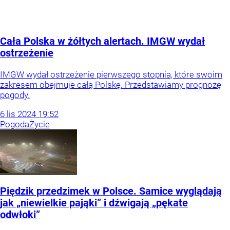
Cała Polska w żółtych alertach. IMGW wydał
ostrzeżenie
IMGW wydał ostrzeżenie pierwszego stopnia, które swoim
zakresem obejmuje całą Polskę. Przedstawiamy prognozę
pogody.
6
lis
2024
19:52
Pogoda
Życie
Piędzik przedzimek w Polsce. Samice wyglądają
jak „niewielkie pająki” i dźwigają „pękate
odwłoki”