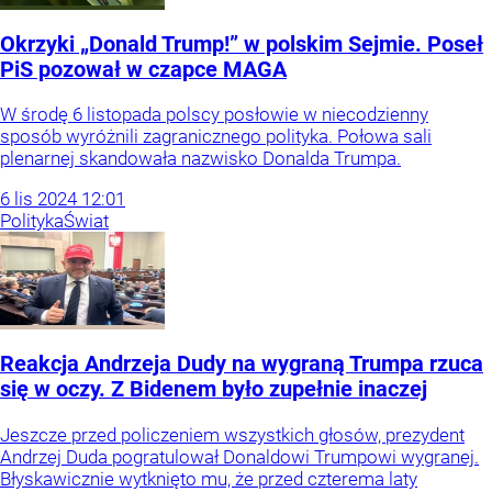
Okrzyki „Donald Trump!” w polskim Sejmie. Poseł
PiS pozował w czapce MAGA
W środę 6 listopada polscy posłowie w niecodzienny
sposób wyróżnili zagranicznego polityka. Połowa sali
plenarnej skandowała nazwisko Donalda Trumpa.
6
lis
2024
12:01
Polityka
Świat
Reakcja Andrzeja Dudy na wygraną Trumpa rzuca
się w oczy. Z Bidenem było zupełnie inaczej
Jeszcze przed policzeniem wszystkich głosów, prezydent
Andrzej Duda pogratulował Donaldowi Trumpowi wygranej.
Błyskawicznie wytknięto mu, że przed czterema laty