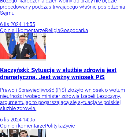
Bożego Narodzenia dzień wolny od pracy nie będzie
procedowany podczas trwającego właśnie posiedzenia
Sejmu.
6
lis
2024
14:55
Opinie i komentarze
Religia
Gospodarka
Kaczyński: Sytuacja w służbie zdrowia jest
dramatyczna. Jest ważny wniosek PiS
Prawo i Sprawiedliwość (PiS) złożyło wniosek o wotum
nieufności wobec minister zdrowia Izabeli Leszczyny,
argumentując to pogarszającą się sytuacją w polskiej
służbie zdrowia.
6
lis
2024
14:05
Opinie i komentarze
Polityka
Życie