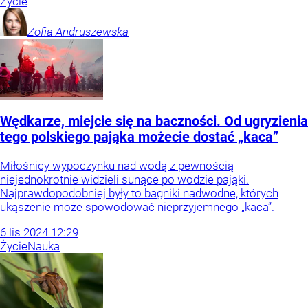
Życie
Zofia
Andruszewska
Wędkarze, miejcie się na baczności. Od ugryzienia
tego polskiego pająka możecie dostać „kaca”
Miłośnicy wypoczynku nad wodą z pewnością
niejednokrotnie widzieli sunące po wodzie pająki.
Najprawdopodobniej były to bagniki nadwodne, których
ukąszenie może spowodować nieprzyjemnego „kaca”.
6
lis
2024
12:29
Życie
Nauka