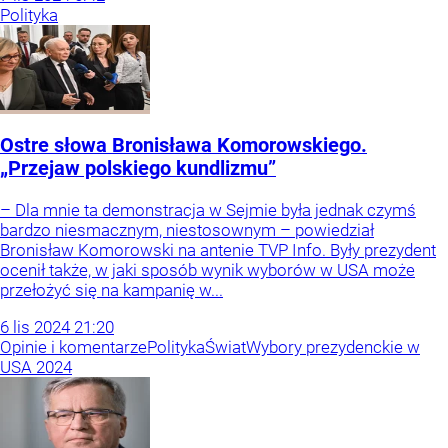
Polityka
Ostre słowa Bronisława Komorowskiego.
„Przejaw polskiego kundlizmu”
– Dla mnie ta demonstracja w Sejmie była jednak czymś
bardzo niesmacznym, niestosownym – powiedział
Bronisław Komorowski na antenie TVP Info. Były prezydent
ocenił także, w jaki sposób wynik wyborów w USA może
przełożyć się na kampanię w...
6
lis
2024
21:20
Opinie i komentarze
Polityka
Świat
Wybory prezydenckie w
USA 2024