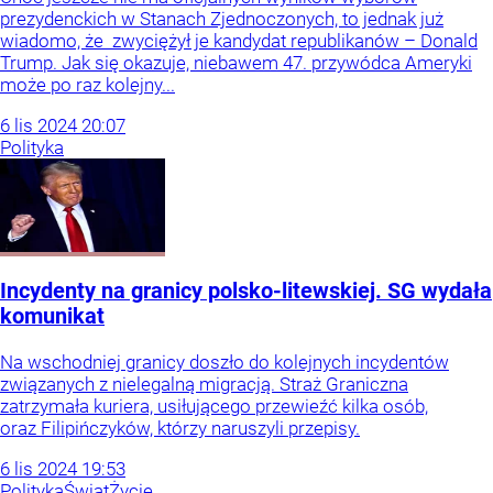
prezydenckich w Stanach Zjednoczonych, to jednak już
wiadomo, że zwyciężył je kandydat republikanów – Donald
Trump. Jak się okazuje, niebawem 47. przywódca Ameryki
może po raz kolejny...
6
lis
2024
20:07
Polityka
Incydenty na granicy polsko-litewskiej. SG wydała
komunikat
Na wschodniej granicy doszło do kolejnych incydentów
związanych z nielegalną migracją. Straż Graniczna
zatrzymała kuriera, usiłującego przewieźć kilka osób,
oraz Filipińczyków, którzy naruszyli przepisy.
6
lis
2024
19:53
Polityka
Świat
Życie