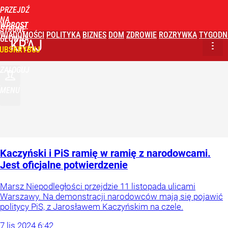
PRZEJDŹ
NA
WPROST
STRONĘ
WIADOMOŚCI
POLITYKA
BIZNES
DOM
ZDROWIE
ROZRYWKA
TYGODN
GŁÓWNĄ
KRAJ
UBSKRYBUJ
ZALOGUJ
MENU
Kaczyński i PiS ramię w ramię z narodowcami.
Jest oficjalne potwierdzenie
Marsz Niepodległości przejdzie 11 listopada ulicami
Warszawy. Na demonstracji narodowców mają się pojawić
politycy PiS, z Jarosławem Kaczyńskim na czele.
7
lis
2024
6:42