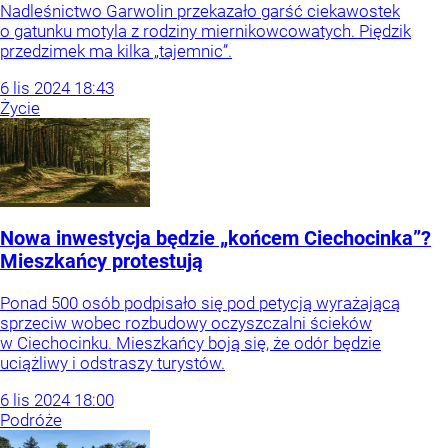
Nadleśnictwo Garwolin przekazało garść ciekawostek
o gatunku motyla z rodziny miernikowcowatych. Piędzik
przedzimek ma kilka „tajemnic”.
6
lis
2024
18:43
Życie
Nowa inwestycja będzie „końcem Ciechocinka”?
Mieszkańcy protestują
Ponad 500 osób podpisało się pod petycją wyrażającą
sprzeciw wobec rozbudowy oczyszczalni ścieków
w Ciechocinku. Mieszkańcy boją się, że odór będzie
uciążliwy i odstraszy turystów.
6
lis
2024
18:00
Podróże