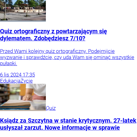
Quiz ortograficzny z powtarzającym się
dylematem. Zdobędziesz 7/10?
Przed Wami kolejny quiz ortograficzny. Podejmijcie
wyzwanie i sprawdźcie, czy uda Wam się ominąć wszystkie
pułapki.
6
lis
2024
17:35
Edukacja
Życie
Quiz
Ksiądz za Szczytna w stanie krytycznym. 27-latek
usłyszał zarzut. Nowe informacje w sprawie