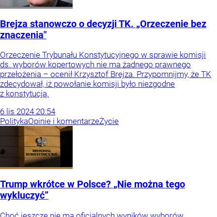
Brejza stanowczo o decyzji TK. „Orzeczenie bez
znaczenia"
Orzeczenie Trybunału Konstytucyjnego w sprawie komisji
ds. wyborów kopertowych nie ma żadnego prawnego
przełożenia – ocenił Krzysztof Brejza. Przypomnijmy, że TK
zdecydował, iż powołanie komisji było niezgodne
z konstytucją.
6
lis
2024
20:54
Polityka
Opinie i komentarze
Życie
Trump wkrótce w Polsce? „Nie można tego
wykluczyć”
Choć jeszcze nie ma oficjalnych wyników wyborów