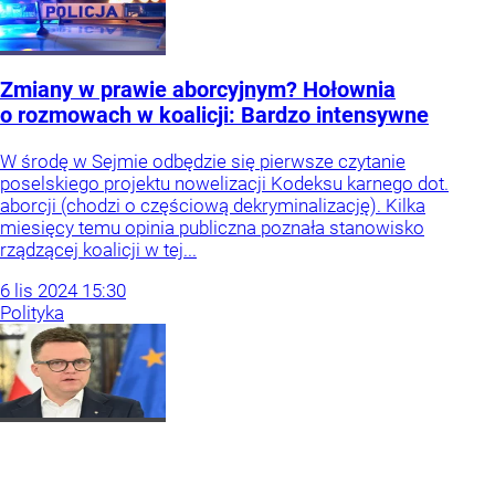
Zmiany w prawie aborcyjnym? Hołownia
o rozmowach w koalicji: Bardzo intensywne
W środę w Sejmie odbędzie się pierwsze czytanie
poselskiego projektu nowelizacji Kodeksu karnego dot.
aborcji (chodzi o częściową dekryminalizację). Kilka
miesięcy temu opinia publiczna poznała stanowisko
rządzącej koalicji w tej...
6
lis
2024
15:30
Polityka