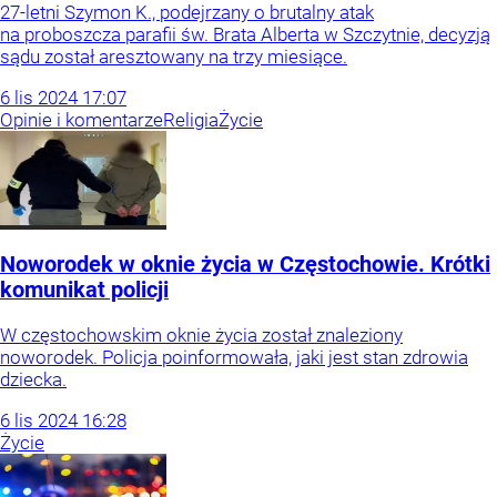
27-letni Szymon K., podejrzany o brutalny atak
na proboszcza parafii św. Brata Alberta w Szczytnie, decyzją
sądu został aresztowany na trzy miesiące.
6
lis
2024
17:07
Opinie i komentarze
Religia
Życie
Noworodek w oknie życia w Częstochowie. Krótki
komunikat policji
W częstochowskim oknie życia został znaleziony
noworodek. Policja poinformowała, jaki jest stan zdrowia
dziecka.
6
lis
2024
16:28
Życie