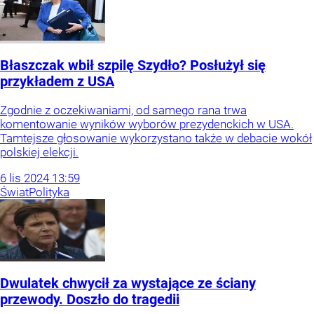
Błaszczak wbił szpilę Szydło? Posłużył się
przykładem z USA
Zgodnie z oczekiwaniami, od samego rana trwa
komentowanie wyników wyborów prezydenckich w USA.
Tamtejsze głosowanie wykorzystano także w debacie wokół
polskiej elekcji.
6
lis
2024
13:59
Świat
Polityka
Dwulatek chwycił za wystające ze ściany
przewody. Doszło do tragedii