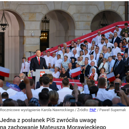
Rocznicowe wystąpienie Karola Nawrockiego
/ Źródło:
PAP
/
Paweł Supernak
Jedna z posłanek PiS zwróciła uwagę
na zachowanie Mateusza Morawieckiego