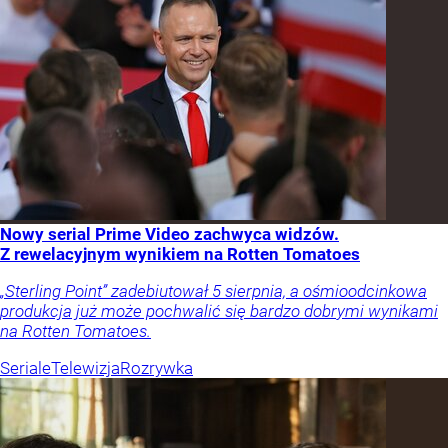
Nowy serial Prime Video zachwyca widzów.
Z rewelacyjnym wynikiem na Rotten Tomatoes
„Sterling Point” zadebiutował 5 sierpnia, a ośmioodcinkowa
produkcja już może pochwalić się bardzo dobrymi wynikami
na Rotten Tomatoes.
Seriale
Telewizja
Rozrywka