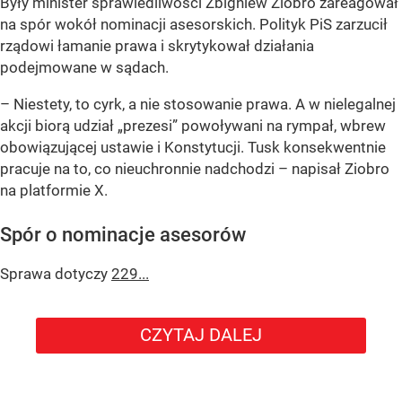
Były minister sprawiedliwości Zbigniew Ziobro zareagował
na spór wokół nominacji asesorskich. Polityk PiS zarzucił
rządowi łamanie prawa i skrytykował działania
podejmowane w sądach.
– Niestety, to cyrk, a nie stosowanie prawa. A w nielegalnej
akcji biorą udział „prezesi” powoływani na rympał, wbrew
obowiązującej ustawie i Konstytucji. Tusk konsekwentnie
pracuje na to, co nieuchronnie nadchodzi – napisał Ziobro
na platformie X.
Spór o nominacje asesorów
Sprawa dotyczy
229...
CZYTAJ DALEJ