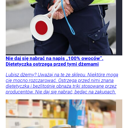
Nie daj się nabrać na napis „100% owoców”.
Dietetyczka ostrzega przed tymi dżemami
Lubisz dżemy? Uważaj na te ze sklepu. Niektóre mogą
cię mocno rozczarować. Ostrzega przed nimi znana
dietetyczka i bezlitośnie obnaża triki stosowane przez
producentów. Nie daj się nabrać, będąc na zakupach.