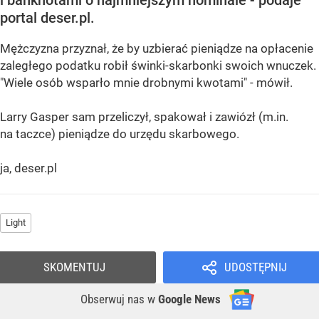
i banknotami o najmniejszym nominale - podaje
portal deser.pl.
Mężczyzna przyznał, że by uzbierać pieniądze na opłacenie
zaległego podatku robił świnki-skarbonki swoich wnuczek.
"Wiele osób wsparło mnie drobnymi kwotami" - mówił.
Larry Gasper sam przeliczył, spakował i zawiózł (m.in.
na taczce) pieniądze do urzędu skarbowego.
ja, deser.pl
Light
SKOMENTUJ
UDOSTĘPNIJ
Obserwuj nas
w
Google News