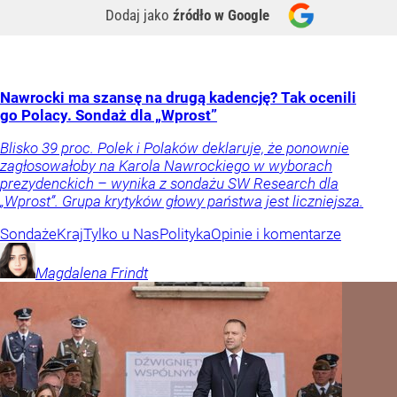
Dodaj jako
źródło w Google
Nawrocki ma szansę na drugą kadencję? Tak ocenili
go Polacy. Sondaż dla „Wprost”
Blisko 39 proc. Polek i Polaków deklaruje, że ponownie
zagłosowałoby na Karola Nawrockiego w wyborach
prezydenckich – wynika z sondażu SW Research dla
„Wprost”. Grupa krytyków głowy państwa jest liczniejsza.
Sondaże
Kraj
Tylko u Nas
Polityka
Opinie i komentarze
Magdalena
Frindt