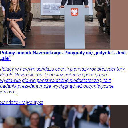
Polacy ocenili Nawrockiego. Posypały się „jedynki”. Jest
„ale”
Polacy w nowym sondażu ocenili pierwszy rok prezydentury
Karola Nawrockiego. I chociaż całkiem spora grupa
wystawiła głowie państwa ocenę niedostateczną, to z
badania prezydent może wyciągnąć też optymistyczne
wnioski.
Sondaże
Kraj
Polityka