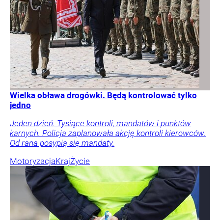
Wielka obława drogówki. Będą kontrolować tylko
jedno
Jeden dzień. Tysiące kontroli, mandatów i punktów
karnych. Policja zaplanowała akcję kontroli kierowców.
Od rana posypią się mandaty.
Motoryzacja
Kraj
Życie