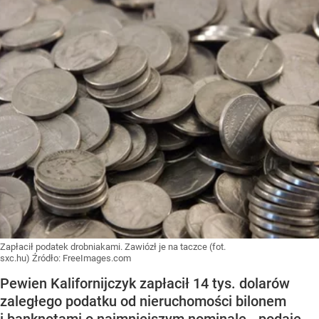
Zapłacił podatek drobniakami. Zawiózł je na taczce (fot.
sxc.hu)
Źródło:
FreeImages.com
Pewien Kalifornijczyk zapłacił 14 tys. dolarów
zaległego podatku od nieruchomości bilonem