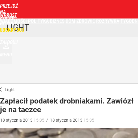
PRZEJDŹ
NA
WPROST
STRONĘ
WIADOMOŚCI
POLITYKA
BIZNES
DOM
ZDROWIE
ROZRYWKA
TYGODN
GŁÓWNĄ
LIGHT
UBSKRYBUJ
ZALOGUJ
MENU
Light
Zapłacił podatek drobniakami. Zawiózł
je na taczce
18
stycznia
2013
15:35
/
18
stycznia
2013
15:35