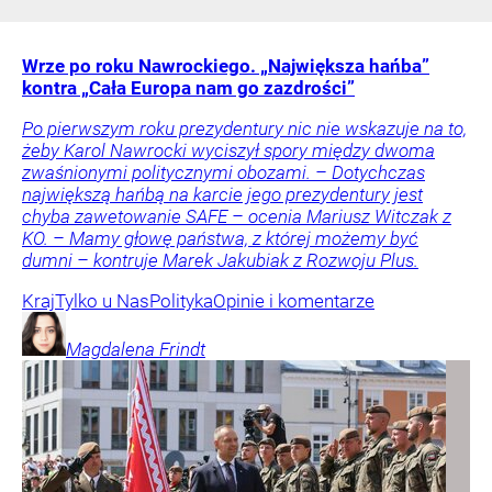
Wrze po roku Nawrockiego. „Największa hańba”
kontra „Cała Europa nam go zazdrości”
Po pierwszym roku prezydentury nic nie wskazuje na to,
żeby Karol Nawrocki wyciszył spory między dwoma
zwaśnionymi politycznymi obozami. – Dotychczas
największą hańbą na karcie jego prezydentury jest
chyba zawetowanie SAFE – ocenia Mariusz Witczak z
KO. – Mamy głowę państwa, z której możemy być
dumni – kontruje Marek Jakubiak z Rozwoju Plus.
Kraj
Tylko u Nas
Polityka
Opinie i komentarze
Magdalena
Frindt