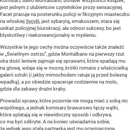
Komisarz Salvo Montalbano, bohater wszystkich książek,
jest jednym z ulubieńców czytelników prozy sensacyjnej.
Facet pracuje na posterunku policji w fikcyjnym miasteczku
na włoskiej
Sycylii
, jest sybarytą, smakoszem, stara się
unikać policyjnej biurokracji, ale odnosi sukcesy, bo jest
błyskotliwy i niekonwencjonalny w myśleniu.
Wszystkie te jego cechy można oczywiście także znaleźć
w „Świetlnym ostrzu”, gdzie Montalbano na pierwszy rzut
oka dość leniwie zajmuje się sprawami, które spadają mu
na głowę, wdaje się w mocny, krótki romans z właścicielką
galerii sztuki (i jakby mimochodem ratuje ją przed bolesną
wpadką), a po obiedzie spaceruje codziennie na molo,
gdzie dla zabawy drażni kraby.
Prowadzi sprawy, które pozornie nie mogą mieć z sobą nic
wspólnego, a jednak komisarz brawurowo łączy wątki,
które splatają się w niewidoczny sposób i odkrywa,
co ma być odkryte. A na koniec uświadamia sobie,
że jednak jego stała partnerka jest mu przeznaczona