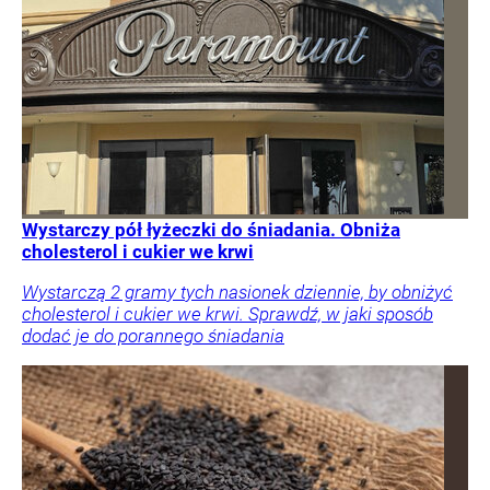
Wystarczy pół łyżeczki do śniadania. Obniża
cholesterol i cukier we krwi
Wystarczą 2 gramy tych nasionek dziennie, by obniżyć
cholesterol i cukier we krwi. Sprawdź, w jaki sposób
dodać je do porannego śniadania