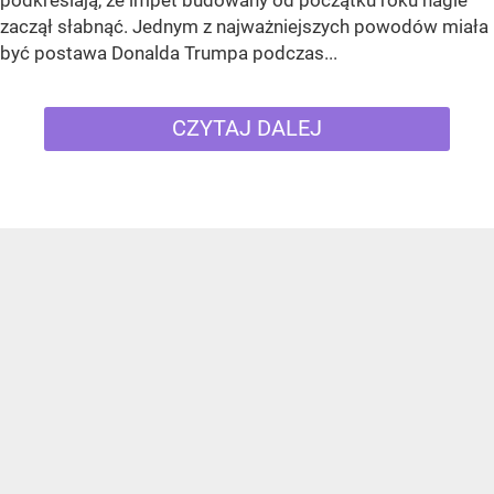
podkreślają, że impet budowany od początku roku nagle
zaczął słabnąć. Jednym z najważniejszych powodów miała
być postawa Donalda Trumpa podczas...
CZYTAJ DALEJ