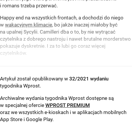
i romans trzeba przerwać.
Happy end na wszystkich frontach, a dochodzi do niego
w
wakacyjnym klimacie
, bo jakże inaczej miałoby być
na upalnej Sycylii. Camilleri dba o to, by nie wytrącać
czytelnika z dobrego nastroju i nawet brutalne morderstwo
pokazuje dyskretnie. I za to lubi go coraz więcej
czytelników.
Artykuł został opublikowany w
32/2021 wydaniu
tygodnika Wprost
.
Archiwalne wydania tygodnika Wprost dostępne są
w specjalnej ofercie
WPROST PREMIUM
oraz we wszystkich e-kioskach i w aplikacjach mobilnych
App Store
i
Google Play
.