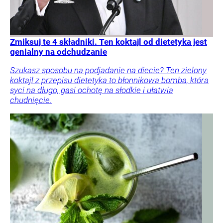
Zmiksuj te 4 składniki. Ten koktajl od dietetyka jest
genialny na odchudzanie
Szukasz sposobu na podjadanie na diecie? Ten zielony
koktajl z przepisu dietetyka to błonnikowa bomba, która
syci na długo, gasi ochotę na słodkie i ułatwia
chudnięcie.