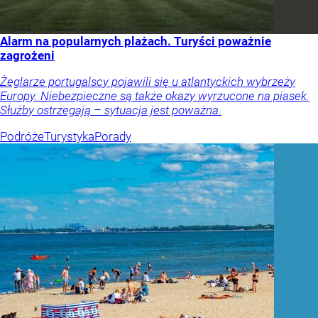
Alarm na popularnych plażach. Turyści poważnie
zagrożeni
Żeglarze portugalscy pojawili się u atlantyckich wybrzeży
Europy. Niebezpieczne są także okazy wyrzucone na piasek.
Służby ostrzegają – sytuacja jest poważna.
Podróże
Turystyka
Porady