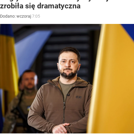
zrobiła się dramatyczna
Dodano:
wczoraj
7:05