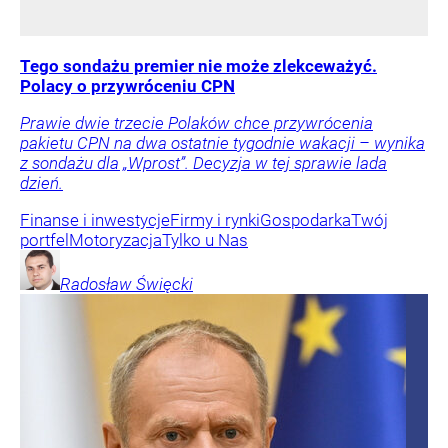
Tego sondażu premier nie może zlekceważyć.
Polacy o przywróceniu CPN
Prawie dwie trzecie Polaków chce przywrócenia
pakietu CPN na dwa ostatnie tygodnie wakacji – wynika
z sondażu dla „Wprost”. Decyzja w tej sprawie lada
dzień.
Finanse i inwestycje
Firmy i rynki
Gospodarka
Twój
portfel
Motoryzacja
Tylko u Nas
Radosław
Święcki