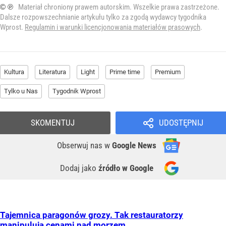
© ℗
Materiał chroniony prawem autorskim. Wszelkie prawa zastrzeżone.
Dalsze rozpowszechnianie artykułu tylko za zgodą wydawcy tygodnika
Wprost.
Regulamin i warunki licencjonowania materiałów prasowych
.
Kultura
Literatura
Light
Prime time
Premium
Tylko u Nas
Tygodnik Wprost
SKOMENTUJ
UDOSTĘPNIJ
Obserwuj nas
w
Google News
Dodaj jako
źródło w Google
Tajemnica paragonów grozy. Tak restauratorzy
manipulują cenami nad morzem