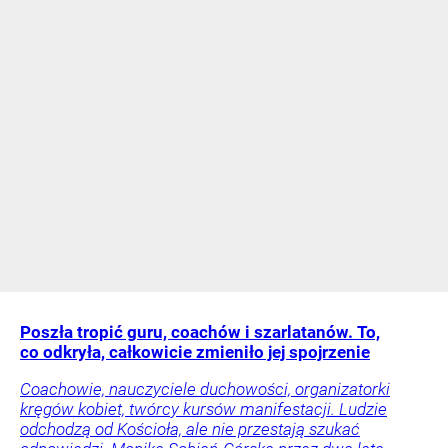
Poszła tropić guru, coachów i szarlatanów. To,
co odkryła, całkowicie zmieniło jej spojrzenie
Coachowie, nauczyciele duchowości, organizatorki
kręgów kobiet, twórcy kursów manifestacji. Ludzie
odchodzą od Kościoła, ale nie przestają szukać