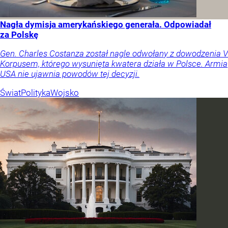
Nagła dymisja amerykańskiego generała. Odpowiadał
za Polskę
Gen. Charles Costanza został nagle odwołany z dowodzenia V
Korpusem, którego wysunięta kwatera działa w Polsce. Armia
USA nie ujawnia powodów tej decyzji.
Świat
Polityka
Wojsko