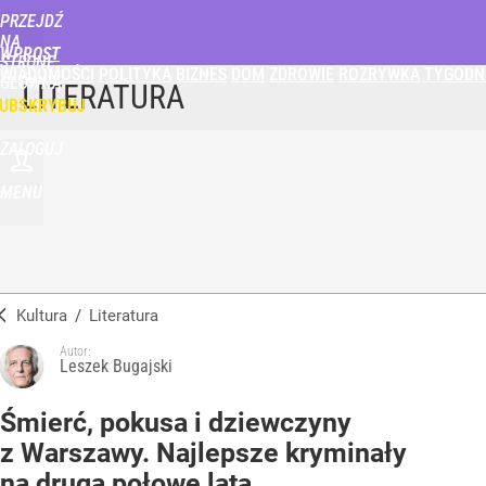
PRZEJDŹ
NA
WPROST
STRONĘ
WIADOMOŚCI
POLITYKA
BIZNES
DOM
ZDROWIE
ROZRYWKA
TYGODN
GŁÓWNĄ
LITERATURA
UBSKRYBUJ
ZALOGUJ
MENU
Kultura
/
Literatura
Autor:
Leszek Bugajski
Śmierć, pokusa i dziewczyny
z Warszawy. Najlepsze kryminały
na drugą połowę lata