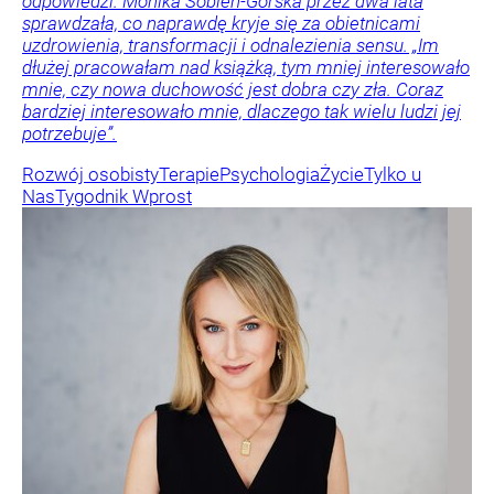
odpowiedzi. Monika Sobień-Górska przez dwa lata
sprawdzała, co naprawdę kryje się za obietnicami
uzdrowienia, transformacji i odnalezienia sensu. „Im
dłużej pracowałam nad książką, tym mniej interesowało
mnie, czy nowa duchowość jest dobra czy zła. Coraz
bardziej interesowało mnie, dlaczego tak wielu ludzi jej
potrzebuje”.
Rozwój osobisty
Terapie
Psychologia
Życie
Tylko u
Nas
Tygodnik Wprost