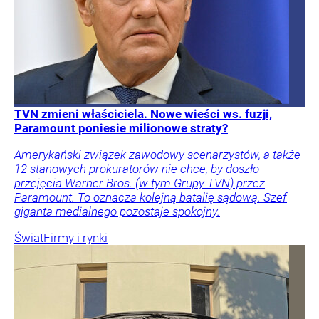
TVN zmieni właściciela. Nowe wieści ws. fuzji,
Paramount poniesie milionowe straty?
Amerykański związek zawodowy scenarzystów, a także
12 stanowych prokuratorów nie chce, by doszło
przejęcia Warner Bros. (w tym Grupy TVN) przez
Paramount. To oznacza kolejną batalię sądową. Szef
giganta medialnego pozostaje spokojny.
Świat
Firmy i rynki