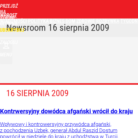
PRZEJDŹ
NA
WPROST
STRONĘ
WIADOMOŚCI
POLITYKA
BIZNES
DOM
ZDROWIE
ROZRYWKA
TYGODN
GŁÓWNĄ
Newsroom
16 sierpnia 2009
UBSKRYBUJ
ZALOGUJ
MENU
16 SIERPNIA 2009
Kontrwersyjny dowódca afgański wrócił do kraju
Wpływowy i kontrowersyjny przywódca afgański,
z pochodzenia Uzbek, generał Abdul Raszid Dostum
powrócił w niedzielę do kraju z uchodźstwa w Turcji.