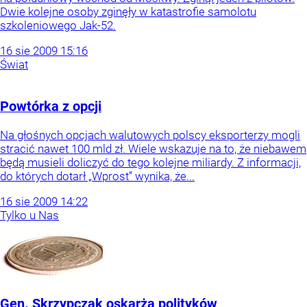
Dwie kolejne osoby zginęły w katastrofie samolotu
szkoleniowego Jak-52.
16
sie
2009
15:16
Świat
Powtórka z opcji
Na głośnych opcjach walutowych polscy eksporterzy mogli
stracić nawet 100 mld zł. Wiele wskazuje na to, że niebawem
będą musieli doliczyć do tego kolejne miliardy. Z informacji,
do których dotarł „Wprost” wynika, że...
16
sie
2009
14:22
Tylko u Nas
Gen. Skrzypczak oskarża polityków