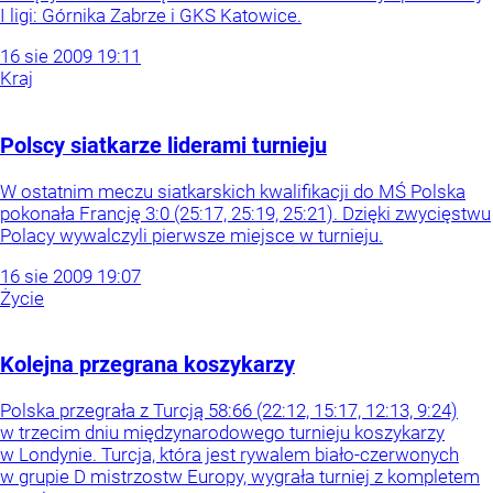
I ligi: Górnika Zabrze i GKS Katowice.
16
sie
2009
19:11
Kraj
Polscy siatkarze liderami turnieju
W ostatnim meczu siatkarskich kwalifikacji do MŚ Polska
pokonała Francję 3:0 (25:17, 25:19, 25:21). Dzięki zwycięstwu
Polacy wywalczyli pierwsze miejsce w turnieju.
16
sie
2009
19:07
Życie
Kolejna przegrana koszykarzy
Polska przegrała z Turcją 58:66 (22:12, 15:17, 12:13, 9:24)
w trzecim dniu międzynarodowego turnieju koszykarzy
w Londynie. Turcja, która jest rywalem biało-czerwonych
w grupie D mistrzostw Europy, wygrała turniej z kompletem