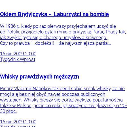
Okiem Brytyjczyka - Laburzyści na bombie
W 1986 r., kiedy po raz pierwszy przyjechałem uczyć się
do Polski, przyjaciele pytali mnie o brytyjską Partię Pracy tak,
jak zwykle pyta się o chorego umysłowo krewnego.
Czy to prawda – dociekali – że najważniejsza partia...
16
sie
2009
20:00
Tygodnik Wprost
Whisky prawdziwych mężczyzn
Pisarz Vladimir Nabokov tak cenił sobie smak whisky, że nie
mógł się bez niej obyć nawet podczas publicznych
wystąpień. Whisky cieszy się coraz większą popularnością
także w Polsce, gdzie co roku jej spożycie zwiększa się o 20-
30 proc.
16
sie
2009
20:00