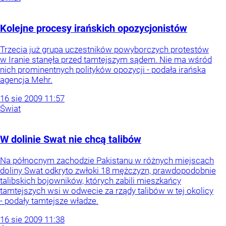
Kolejne procesy irańskich opozycjonistów
Trzecia już grupa uczestników powyborczych protestów
w Iranie stanęła przed tamtejszym sądem. Nie ma wśród
nich prominentnych polityków opozycji - podała irańska
agencja Mehr.
16
sie
2009
11:57
Świat
W dolinie Swat nie chcą talibów
Na północnym zachodzie Pakistanu w różnych miejscach
doliny Swat odkryto zwłoki 18 mężczyzn, prawdopodobnie
talibskich bojowników, których zabili mieszkańcy
tamtejszych wsi w odwecie za rządy talibów w tej okolicy
- podały tamtejsze władze.
16
sie
2009
11:38