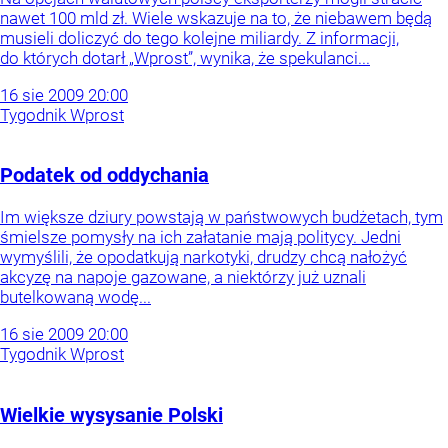
nawet 100 mld zł. Wiele wskazuje na to, że niebawem będą
musieli doliczyć do tego kolejne miliardy. Z informacji,
do których dotarł „Wprost”, wynika, że spekulanci...
16
sie
2009
20:00
Tygodnik Wprost
Podatek od oddychania
Im większe dziury powstają w państwowych budżetach, tym
śmielsze pomysły na ich załatanie mają politycy. Jedni
wymyślili, że opodatkują narkotyki, drudzy chcą nałożyć
akcyzę na napoje gazowane, a niektórzy już uznali
butelkowaną wodę...
16
sie
2009
20:00
Tygodnik Wprost
Wielkie wysysanie Polski