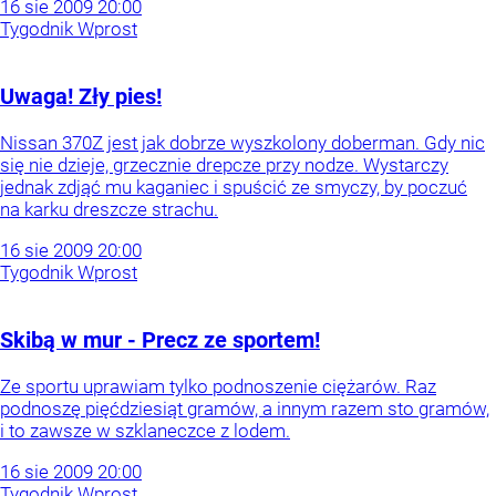
16
sie
2009
20:00
Tygodnik Wprost
Uwaga! Zły pies!
Nissan 370Z jest jak dobrze wyszkolony doberman. Gdy nic
się nie dzieje, grzecznie drepcze przy nodze. Wystarczy
jednak zdjąć mu kaganiec i spuścić ze smyczy, by poczuć
na karku dreszcze strachu.
16
sie
2009
20:00
Tygodnik Wprost
Skibą w mur - Precz ze sportem!
Ze sportu uprawiam tylko podnoszenie ciężarów. Raz
podnoszę pięćdziesiąt gramów, a innym razem sto gramów,
i to zawsze w szklaneczce z lodem.
16
sie
2009
20:00
Tygodnik Wprost