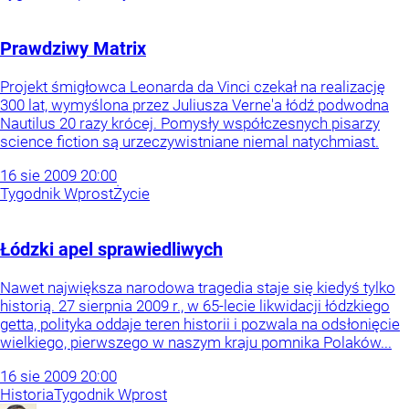
Prawdziwy Matrix
Projekt śmigłowca Leonarda da Vinci czekał na realizację
300 lat, wymyślona przez Juliusza Verne'a łódź podwodna
Nautilus 20 razy krócej. Pomysły współczesnych pisarzy
science fiction są urzeczywistniane niemal natychmiast.
16
sie
2009
20:00
Tygodnik Wprost
Życie
Łódzki apel sprawiedliwych
Nawet największa narodowa tragedia staje się kiedyś tylko
historią. 27 sierpnia 2009 r., w 65-lecie likwidacji łódzkiego
getta, polityka oddaje teren historii i pozwala na odsłonięcie
wielkiego, pierwszego w naszym kraju pomnika Polaków...
16
sie
2009
20:00
Historia
Tygodnik Wprost