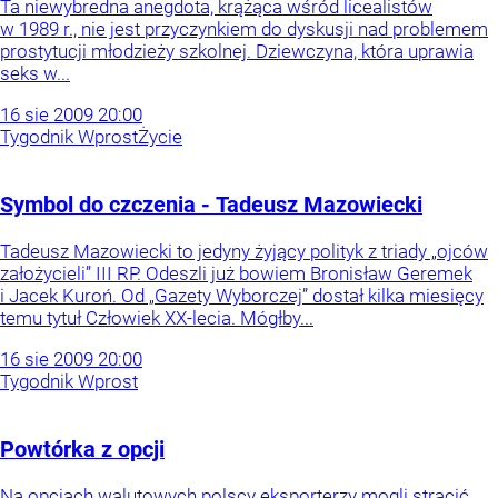
Ta niewybredna anegdota, krążąca wśród licealistów
w 1989 r., nie jest przyczynkiem do dyskusji nad problemem
prostytucji młodzieży szkolnej. Dziewczyna, która uprawia
seks w...
16
sie
2009
20:00
Tygodnik Wprost
Życie
Symbol do czczenia - Tadeusz Mazowiecki
Tadeusz Mazowiecki to jedyny żyjący polityk z triady „ojców
założycieli” III RP. Odeszli już bowiem Bronisław Geremek
i Jacek Kuroń. Od „Gazety Wyborczej” dostał kilka miesięcy
temu tytuł Człowiek XX-lecia. Mógłby...
16
sie
2009
20:00
Tygodnik Wprost
Powtórka z opcji
Na opcjach walutowych polscy eksporterzy mogli stracić