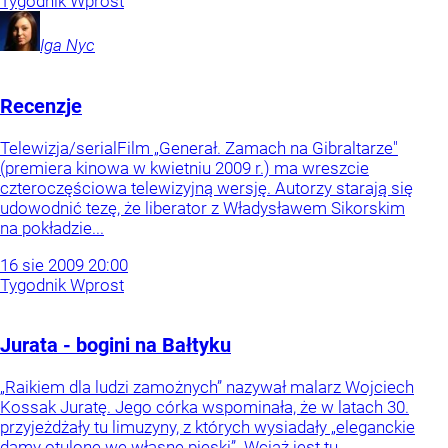
Tygodnik Wprost
Iga
Nyc
Recenzje
Telewizja/serialFilm „Generał. Zamach na Gibraltarze"
(premiera kinowa w kwietniu 2009 r.) ma wreszcie
czteroczęściowa telewizyjną wersję. Autorzy starają się
udowodnić tezę, że liberator z Władysławem Sikorskim
na pokładzie...
16
sie
2009
20:00
Tygodnik Wprost
Jurata - bogini na Bałtyku
„Raikiem dla ludzi zamożnych” nazywał malarz Wojciech
Kossak Juratę. Jego córka wspominała, że w latach 30.
przyjeżdżały tu limuzyny, z których wysiadały „eleganckie
damy otulone we własne pieski”. Wciąż jest tu...