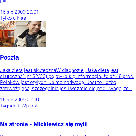
jak...
16
sie
2009
20:01
Tylko u Nas
Poczta
Jaka dieta jest skutecznaW diagnozie „Jaka dieta jest
skuteczna" (nr 32/33) pojawiła się informacja, że aż 48 proc.
Polaków jest otyłych lub ma nadwagę. Jest to liczba
zatrważająca, szczególnie jeśli weźmie się pod uwagę, że...
16
sie
2009
20:00
Tygodnik Wprost
Na stronie - Mickiewicz się mylił