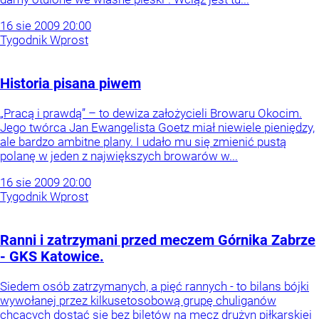
16
sie
2009
20:00
Tygodnik Wprost
Historia pisana piwem
„Pracą i prawdą” – to dewiza założycieli Browaru Okocim.
Jego twórca Jan Ewangelista Goetz miał niewiele pieniędzy,
ale bardzo ambitne plany. I udało mu się zmienić pustą
polanę w jeden z największych browarów w...
16
sie
2009
20:00
Tygodnik Wprost
Ranni i zatrzymani przed meczem Górnika Zabrze
- GKS Katowice.
Siedem osób zatrzymanych, a pięć rannych - to bilans bójki
wywołanej przez kilkusetosobową grupę chuliganów
chcących dostać się bez biletów na mecz drużyn piłkarskiej