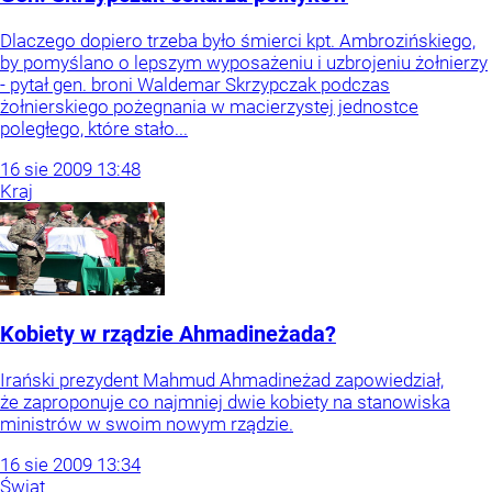
Dlaczego dopiero trzeba było śmierci kpt. Ambrozińskiego,
by pomyślano o lepszym wyposażeniu i uzbrojeniu żołnierzy
- pytał gen. broni Waldemar Skrzypczak podczas
żołnierskiego pożegnania w macierzystej jednostce
poległego, które stało...
16
sie
2009
13:48
Kraj
Kobiety w rządzie Ahmadineżada?
Irański prezydent Mahmud Ahmadineżad zapowiedział,
że zaproponuje co najmniej dwie kobiety na stanowiska
ministrów w swoim nowym rządzie.
16
sie
2009
13:34
Świat