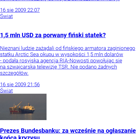
16
sie
2009
22:07
Świat
1,5 mln USD za porwany fiński statek?
Nieznani ludzie zażądali od fińskiego armatora zaginionego
statku Arctic Sea okupu w wysokości 1,5 mln dolarów
- podała rosyjska agencja RIA-Nowosti powołując się
na szwajcarską telewizję TSR. Nie podano żadnych
szczegółów.
16
sie
2009
21:56
Świat
Prezes Bundesbanku: za wcześnie na ogłaszanie
końca kryzysu