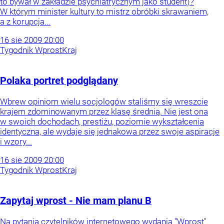
to bywał w zakładzie psychiatrycznym jako student)?
W którym minister kultury to mistrz obróbki skrawaniem,
a z korupcja...
16
sie
2009
20:00
Tygodnik Wprost
Kraj
Polaka portret podglądany
Wbrew opiniom wielu socjologów staliśmy się wreszcie
krajem zdominowanym przez klasę średnią. Nie jest ona
w swoich dochodach, prestiżu, poziomie wykształcenia
identyczna, ale wydaje się jednakowa przez swoje aspiracje
i wzory...
16
sie
2009
20:00
Tygodnik Wprost
Kraj
Zapytaj wprost - Nie mam planu B
Na pytania czytelników internetowego wydania "Wprost"