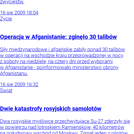
zwycięstw.
16
sie
2009
18:04
Życie
Operacja w Afganistanie: zginęło 30 talibów
Siły międzynarodowe i afgańskie zabiły ponad 30 talibów
w operacji na wschodzie kraju przeprowadzonej w nocy
z soboty na niedzielę, na cztery dni przed wyborami
w Afganistanie - poinformowało ministerstwo obrony
Afganistanu.
16
sie
2009
16:32
Świat
Dwie katastrofy rosyjskich samolotów
Dwa rosyjskie myśliwce przechwytujące Su-27 zderzyły się
w powietrzu nad lotniskiem Ramienskoje, 40 kilometrów
na południowy wschód od Moskwy. Zginął jeden z pilotów.