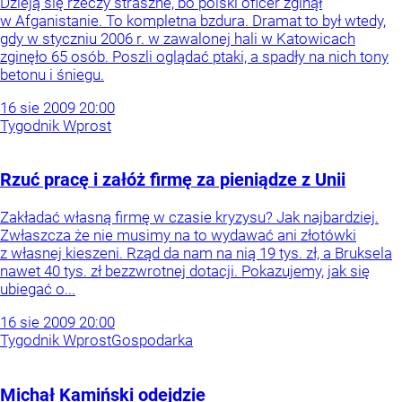
Dzieją się rzeczy straszne, bo polski oficer zginął
w Afganistanie. To kompletna bzdura. Dramat to był wtedy,
gdy w styczniu 2006 r. w zawalonej hali w Katowicach
zginęło 65 osób. Poszli oglądać ptaki, a spadły na nich tony
betonu i śniegu.
16
sie
2009
20:00
Tygodnik Wprost
Rzuć pracę i załóż firmę za pieniądze z Unii
Zakładać własną firmę w czasie kryzysu? Jak najbardziej.
Zwłaszcza że nie musimy na to wydawać ani złotówki
z własnej kieszeni. Rząd da nam na nią 19 tys. zł, a Bruksela
nawet 40 tys. zł bezzwrotnej dotacji. Pokazujemy, jak się
ubiegać o...
16
sie
2009
20:00
Tygodnik Wprost
Gospodarka
Michał Kamiński odejdzie