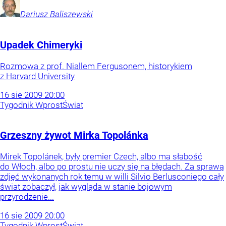
Dariusz
Baliszewski
Upadek Chimeryki
Rozmowa z prof. Niallem Fergusonem, historykiem
z Harvard University
16
sie
2009
20:00
Tygodnik Wprost
Świat
Grzeszny żywot Mirka Topolánka
Mirek Topolánek, były premier Czech, albo ma słabość
do Włoch, albo po prostu nie uczy się na błędach. Za sprawą
zdjęć wykonanych rok temu w willi Silvio Berlusconiego cały
świat zobaczył, jak wygląda w stanie bojowym
przyrodzenie...
16
sie
2009
20:00
Tygodnik Wprost
Świat