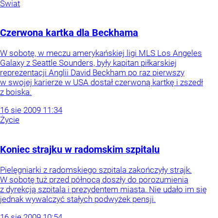
Świat
Czerwona kartka dla Beckhama
W sobotę, w meczu amerykańskiej ligi MLS Los Angeles
Galaxy z Seattle Sounders, były kapitan piłkarskiej
reprezentacji Anglii David Beckham po raz pierwszy
w swojej karierze w USA dostał czerwoną kartkę i zszedł
z boiska.
16
sie
2009
11:34
Życie
Koniec strajku w radomskim szpitalu
Pielęgniarki z radomskiego szpitala zakończyły strajk.
W sobotę tuż przed północą doszły do porozumienia
z dyrekcją szpitala i prezydentem miasta. Nie udało im się
jednak wywalczyć stałych podwyżek pensji.
16
sie
2009
10:54