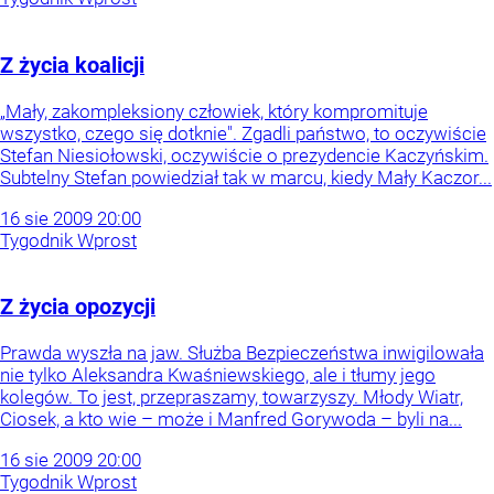
Z życia koalicji
„Mały, zakompleksiony człowiek, który kompromituje
wszystko, czego się dotknie". Zgadli państwo, to oczywiście
Stefan Niesiołowski, oczywiście o prezydencie Kaczyńskim.
Subtelny Stefan powiedział tak w marcu, kiedy Mały Kaczor...
16
sie
2009
20:00
Tygodnik Wprost
Z życia opozycji
Prawda wyszła na jaw. Służba Bezpieczeństwa inwigilowała
nie tylko Aleksandra Kwaśniewskiego, ale i tłumy jego
kolegów. To jest, przepraszamy, towarzyszy. Młody Wiatr,
Ciosek, a kto wie – może i Manfred Gorywoda – byli na...
16
sie
2009
20:00
Tygodnik Wprost