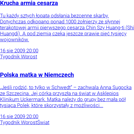
Krucha armia cesarza
Tu każdy sztych łopatą odsłania bezcenne skarby.
Dotychczas odkopano ponad 1000 żołnierzy ze słynnej
terakotowej armii pierwszego cesarza Chin Szy Huang-ti (Shi
Huangdi). A pod ziemią czeka jeszcze prawie pięć tysięcy
wojowników.
16
sie
2009
20:00
Tygodnik Wprost
Polska matka w Niemczech
„Jeśli rodzić, to tylko w Schwedt” – zachwala Anna Sugocka
ze Szczecina. Jej córka przyszła na świat w Asklepios
Klinikum Uckermark. Matka należy do grupy bez mała pół
tysiąca Polek, które skorzystały z możliwości...
16
sie
2009
20:00
Tygodnik Wprost
Świat