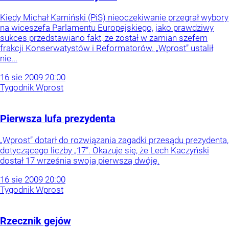
Kiedy Michał Kamiński (PiS) nieoczekiwanie przegrał wybory
na wiceszefa Parlamentu Europejskiego, jako prawdziwy
sukces przedstawiano fakt, że został w zamian szefem
frakcji Konserwatystów i Reformatorów. „Wprost” ustalił
nie...
16
sie
2009
20:00
Tygodnik Wprost
Pierwsza lufa prezydenta
„Wprost” dotarł do rozwiązania zagadki przesądu prezydenta,
dotyczącego liczby „17”. Okazuje się, że Lech Kaczyński
dostał 17 września swoją pierwszą dwóję.
16
sie
2009
20:00
Tygodnik Wprost
Rzecznik gejów