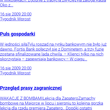
w Mikołajkach. Zgodnie z tradycja zwyciężyła załoga Radia
Oko z...
16
sie
2009
20:00
Tygodnik Wprost
Puls gospodarki
W jedności siłaTylu roszad na rynku bankowym nie było już
dawno. Fortis Bank połączył się z Dominetem, a trzy fuzje
zostaną sfinalizowane lada chwila. – Klienci tylko na nich
skorzystają – zapewniają bankowcy.– W ciągu...
16
sie
2009
20:00
Tygodnik Wprost
Przegląd prasy zagranicznej
WAKACJE Z BOMBAMILekcja dla ZapateroZamachy
bombowe na Majorce w lipcu i sierpniu to kolejna gorzka
lekcja dla rządu premiera Zapatero. Dopóki ostatni