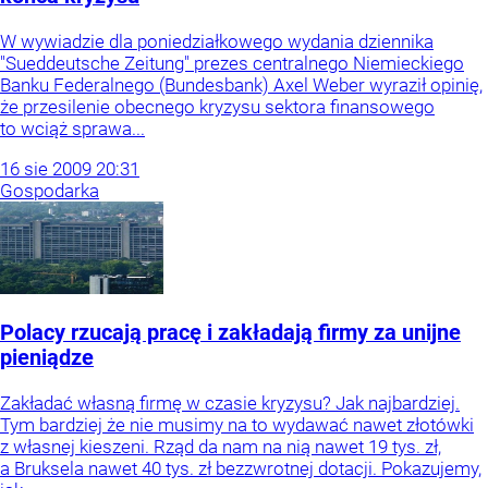
W wywiadzie dla poniedziałkowego wydania dziennika
"Sueddeutsche Zeitung" prezes centralnego Niemieckiego
Banku Federalnego (Bundesbank) Axel Weber wyraził opinię,
że przesilenie obecnego kryzysu sektora finansowego
to wciąż sprawa...
16
sie
2009
20:31
Gospodarka
Polacy rzucają pracę i zakładają firmy za unijne
pieniądze
Zakładać własną firmę w czasie kryzysu? Jak najbardziej.
Tym bardziej że nie musimy na to wydawać nawet złotówki
z własnej kieszeni. Rząd da nam na nią nawet 19 tys. zł,
a Bruksela nawet 40 tys. zł bezzwrotnej dotacji. Pokazujemy,