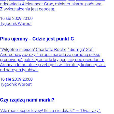
odpowiada Aleksander Grad, minister skarbu państwa.
Z wykształcenia jest geodetą.
16
sie
2009
20:00
Tygodnik Wprost
Plus ujemny - Gdzie jest punkt G
"Wilgotne miejsca" Charlotte Roche, "Siomga" Sofii
Andruchowycz czy "Terapia narodu za pomocą seksu
grupowego" polskiej autorki kryjącej się pod pseudonim
Arundati to ostatnie przeboje tzw. literatury kobiecej. Już
od samych tytułów...
16
sie
2009
20:00
Tygodnik Wprost
Czy rządzą nami marki?
"Ale masz super levisy! Ile za nie dałaś?" – "Dwa razy".