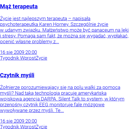
Mąż terapeuta
Życie jest najlepszym terapeutą – napisała
psychoterapeutka Karen Horney. Szczególnie życie
w udanym związku. Małżeństwo może być panaceum na lęki
i stresy. Pomaga sam fakt, że można się wygadać, wypłakać,
ocenić własne problemy z...
16
sie
2009
20:00
Tygodnik Wprost
Życie
Czytnik myśli
Żołnierze porozumiewający się na polu walki za pomocą
myśli? Nad taką technologią pracuje amerykańska
wojskowa agencja DARPA. Silent Talk to system, w którym
przenośny czytnik EEG monitoruje fale mózgowe
wywoływane przez myśli. Te...
16
sie
2009
20:00
Tygodnik Wprost
Życie