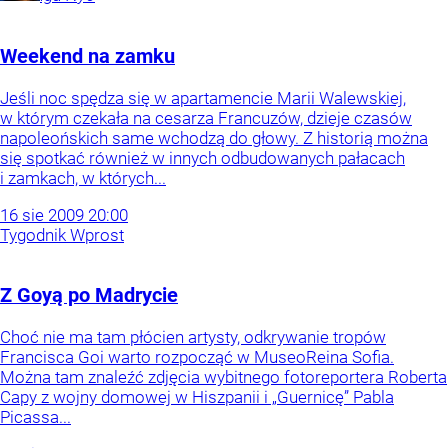
Weekend na zamku
Jeśli noc spędza się w apartamencie Marii Walewskiej,
w którym czekała na cesarza Francuzów, dzieje czasów
napoleońskich same wchodzą do głowy. Z historią można
się spotkać również w innych odbudowanych pałacach
i zamkach, w których...
16
sie
2009
20:00
Tygodnik Wprost
Z Goyą po Madrycie
Choć nie ma tam płócien artysty, odkrywanie tropów
Francisca Goi warto rozpocząć w MuseoReina Sofia.
Można tam znaleźć zdjęcia wybitnego fotoreportera Roberta
Capy z wojny domowej w Hiszpanii i „Guernicę” Pabla
Picassa...