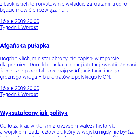
z baskijskich terrorystów nie wyląduje za kratami, trudno
będzie mówić o rozwiązaniu...
16
sie
2009
20:00
Tygodnik Wprost
Afgańska pułapka
Bogdan Klich, minister obrony, nie napisał w raporcie
dla premiera Donalda Tuska o jednej istotnej kwestii. Że nasi
żołnierze oprócz talibów mają w Afganistanie innego
groźnego wroga – biurokratów z polskiego MON.
16
sie
2009
20:00
Tygodnik Wprost
Wykształcony jak polityk
Co to za kraj, w którym z kryzysem walczy historyk,
a wojskiem rzadzi człowiek, który w wojsku nigdy nie był (za