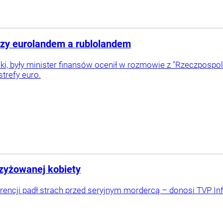
zy eurolandem a rublolandem
i, były minister finansów ocenił w rozmowie z "Rzeczpospoli
trefy euro.
rzyżowanej kobiety
encji padł strach przed seryjnym mordercą – donosi TVP Inf