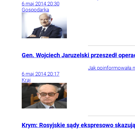
6
maj
2014
20:30
Gospodarka
Gen. Wojciech Jaruzelski przeszedł opera
Jak poinformowała na
6
maj
2014
20:17
Kraj
Krym: Rosyjskie sądy ekspresowo skazuj