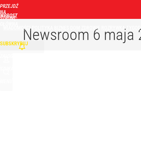
PRZEJDŹ
NA
WPROST
STRONĘ
GŁÓWNĄ
WIADOMOŚCI
POLITYKA
BIZNES
DOM
ZDROWIE
ROZRYWKA
TYGOD
Newsroom
6 maja 
SUBSKRYBUJ
ZALOGUJ
SZUKAJ
MENU