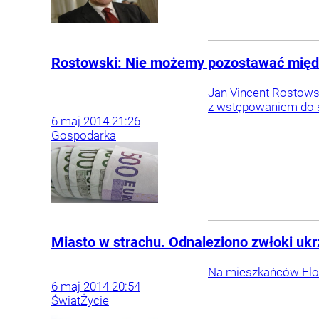
Rostowski: Nie możemy pozostawać międ
Jan Vincent Rostowsk
z wstępowaniem do s
6
maj
2014
21:26
Gospodarka
Miasto w strachu. Odnaleziono zwłoki uk
Na mieszkańców Flor
6
maj
2014
20:54
Świat
Życie