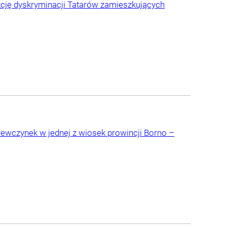
kcję dyskryminacji Tatarów zamieszkujących
ewczynek w jednej z wiosek prowincji Borno –