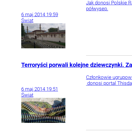
Jak donosi Polskie 
półwysep.
6
maj
2014
19:59
Świat
Terroryści porwali kolejne dziewczynki. Za
Członkowie ugrupowa
donosi portal Thisda
6
maj
2014
19:51
Świat