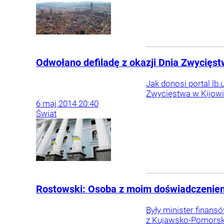
Odwołano defiladę z okazji Dnia Zwycięstw
Jak donosi portal lb
Zwycięstwa w Kijowi
6
maj
2014
20:40
Świat
Rostowski: Osoba z moim doświadczenie
Były minister finans
z Kujawsko-Pomorskie