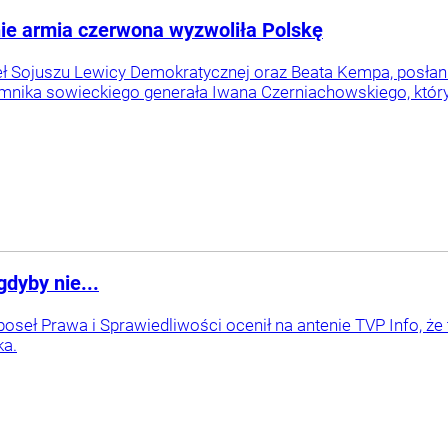
nie armia czerwona wyzwoliła Polskę
ł Sojuszu Lewicy Demokratycznej oraz Beata Kempa, posłank
ika sowieckiego generała Iwana Czerniachowskiego, który b
gdyby nie...
poseł Prawa i Sprawiedliwości ocenił na antenie TVP Info, ż
ka.