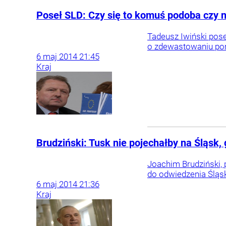
Poseł SLD: Czy się to komuś podoba czy 
Tadeusz Iwiński pose
o zdewastowaniu pomn
6
maj
2014
21:45
Kraj
Brudziński: Tusk nie pojechałby na Śląsk, 
Joachim Brudziński, 
do odwiedzenia Śląs
6
maj
2014
21:36
Kraj