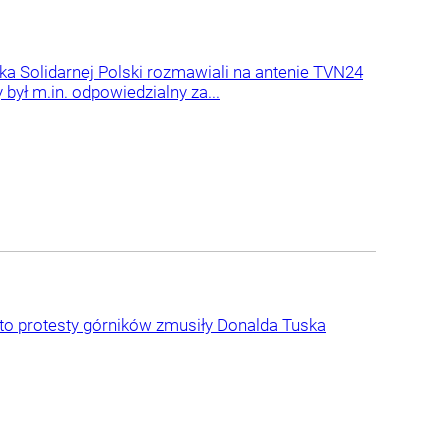
a Solidarnej Polski rozmawiali na antenie TVN24
ył m.in. odpowiedzialny za...
e to protesty górników zmusiły Donalda Tuska