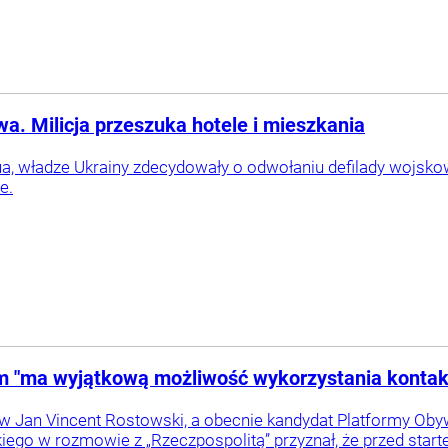
a. Milicja przeszuka hotele i mieszkania
.ua, władze Ukrainy zdecydowały o odwołaniu defilady wojskow
e.
m "ma wyjątkową możliwość wykorzystania konta
ów Jan Vincent Rostowski, a obecnie kandydat Platformy Oby
go w rozmowie z „Rzeczpospolitą” przyznał, że przed starte