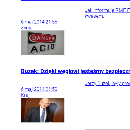
Jak informuje RMF FM
kwasem.
6
maj
2014
21:55
Życie
Buzek: Dzięki węglowi jesteśmy bezpiecz
Jerzy Buzek, były pr
6
maj
2014
21:50
Kraj