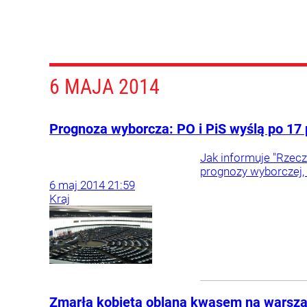
6 MAJA 2014
Prognoza wyborcza: PO i PiS wyślą po 17 
Jak informuje "Rzecz
prognozy wyborczej, 
6
maj
2014
21:59
Kraj
Zmarła kobieta oblana kwasem na warsza