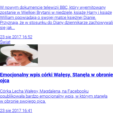
W nowym dokumencie telewizji BBC, który wyemitowany
zostanie w Wielkiej Brytanii w niedzielę, książę Harry i książę
William opowiadają o swojej matce księżnej Dianie.
Przyznają, że w stosunku do Diany dziennikarze zachowywali
się jak...
23
sie
2017
16:52
Świat
Emocjonalny wpis córki Wałęsy. Stanęła w obronie
ojca
Córka Lecha Wałęsy, Magdalena, na Facebooku
opublikowała bardzo emocjonalny wpis, w którym stanęła
w obronie swojego ojca.
23
sie
2017
16:41