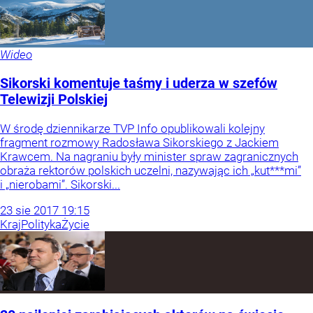
Wideo
Sikorski komentuje taśmy i uderza w szefów
Telewizji Polskiej
W środę dziennikarze TVP Info opublikowali kolejny
fragment rozmowy Radosława Sikorskiego z Jackiem
Krawcem. Na nagraniu były minister spraw zagranicznych
obraża rektorów polskich uczelni, nazywając ich „kut***mi”
i „nierobami”. Sikorski...
23
sie
2017
19:15
Kraj
Polityka
Życie