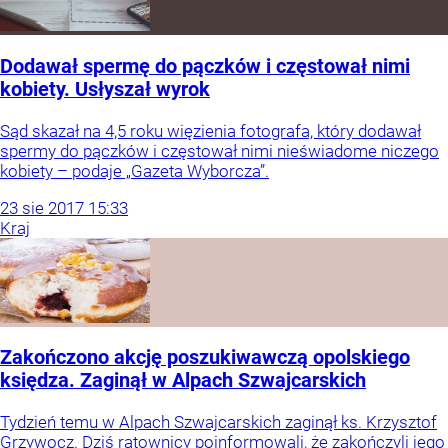
Dodawał spermę do pączków i częstował nimi
kobiety. Usłyszał wyrok
Sąd skazał na 4,5 roku więzienia fotografa, który dodawał
spermy do pączków i częstował nimi nieświadome niczego
kobiety – podaje „Gazeta Wyborcza”.
23
sie
2017
15:33
Kraj
Zakończono akcję poszukiwawczą opolskiego
księdza. Zaginął w Alpach Szwajcarskich
Tydzień temu w Alpach Szwajcarskich zaginął ks. Krzysztof
Grzywocz. Dziś ratownicy poinformowali, że zakończyli jego