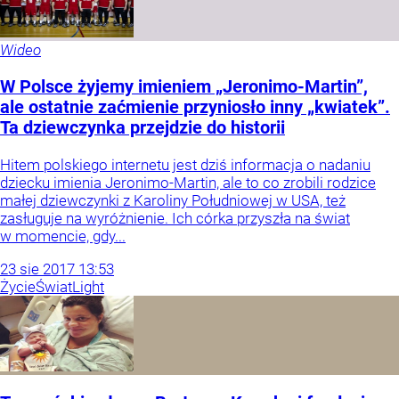
Wideo
W Polsce żyjemy imieniem „Jeronimo-Martin”,
ale ostatnie zaćmienie przyniosło inny „kwiatek”.
Ta dziewczynka przejdzie do historii
Hitem polskiego internetu jest dziś informacja o nadaniu
dziecku imienia Jeronimo-Martin, ale to co zrobili rodzice
małej dziewczynki z Karoliny Południowej w USA, też
zasługuje na wyróżnienie. Ich córka przyszła na świat
w momencie, gdy...
23
sie
2017
13:53
Życie
Świat
Light