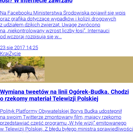
łosi? W internecie zawrzało
Na Facebooku Ministerstwa Środowiska pojawił się wpis
oraz grafika dotyczące wypadków i kolizji drogowych
z udziałem dzikich zwierząt. Uwagę zwrócono
na „niekontrolowany wzrost liczby łosi”. Internauci
od wczoraj rozpisują się w...
23
sie
2017
14:25
Kraj
Życie
Wymiana tweetów na linii Ogórek-Budka. Chodzi
o rzekomy materiał Telewizji Polskiej
Polityk Platformy Obywatelskiej Borys Budka udostępnił
na swoim Twitterze zmontowany film, mający rzekomo
przedstawiać część programu „W tyle wizji” emitowanego
w Telewizji Polskiej. Z błędu byłego ministra sprawiedliwości