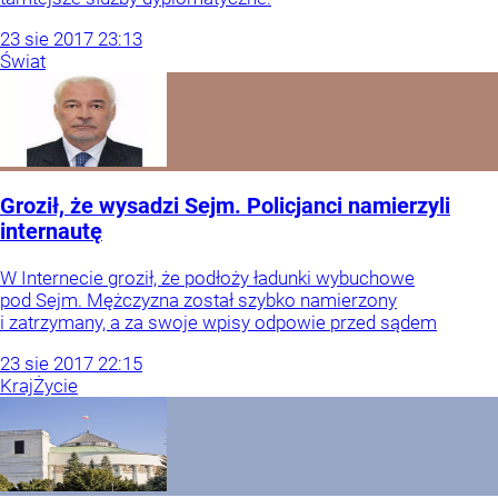
23
sie
2017
23:13
Świat
Groził, że wysadzi Sejm. Policjanci namierzyli
internautę
W Internecie groził, że podłoży ładunki wybuchowe
pod Sejm. Mężczyzna został szybko namierzony
i zatrzymany, a za swoje wpisy odpowie przed sądem
23
sie
2017
22:15
Kraj
Życie