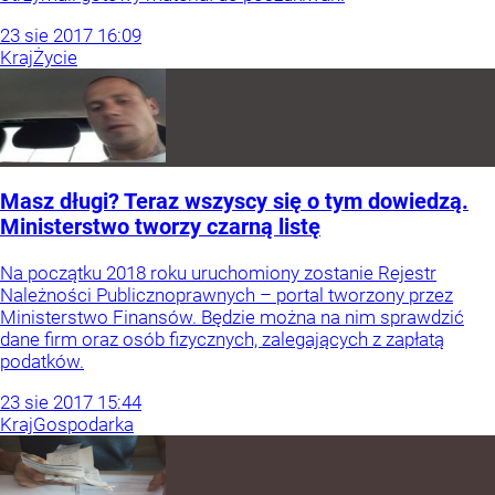
23
sie
2017
16:09
Kraj
Życie
Masz długi? Teraz wszyscy się o tym dowiedzą.
Ministerstwo tworzy czarną listę
Na początku 2018 roku uruchomiony zostanie Rejestr
Należności Publicznoprawnych – portal tworzony przez
Ministerstwo Finansów. Będzie można na nim sprawdzić
dane firm oraz osób fizycznych, zalegających z zapłatą
podatków.
23
sie
2017
15:44
Kraj
Gospodarka