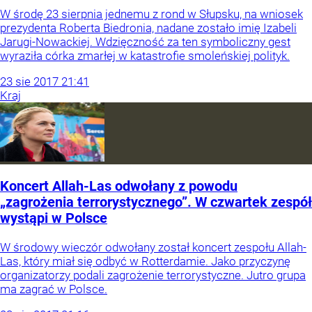
W środę 23 sierpnia jednemu z rond w Słupsku, na wniosek
prezydenta Roberta Biedronia, nadane zostało imię Izabeli
Jarugi-Nowackiej. Wdzięczność za ten symboliczny gest
wyraziła córka zmarłej w katastrofie smoleńskiej polityk.
23
sie
2017
21:41
Kraj
Koncert Allah-Las odwołany z powodu
„zagrożenia terrorystycznego”. W czwartek zespół
wystąpi w Polsce
W środowy wieczór odwołany został koncert zespołu Allah-
Las, który miał się odbyć w Rotterdamie. Jako przyczynę
organizatorzy podali zagrożenie terrorystyczne. Jutro grupa
ma zagrać w Polsce.