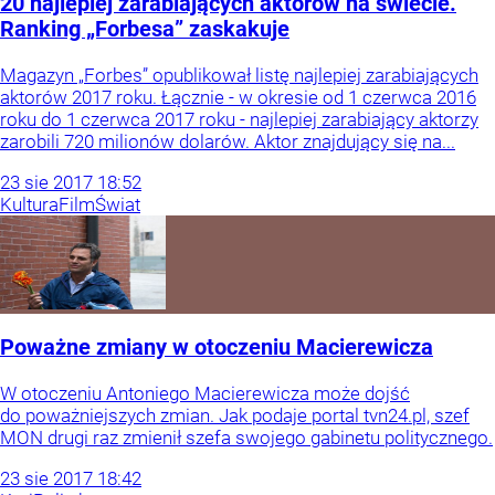
20 najlepiej zarabiających aktorów na świecie.
Ranking „Forbesa” zaskakuje
Magazyn „Forbes” opublikował listę najlepiej zarabiających
aktorów 2017 roku. Łącznie - w okresie od 1 czerwca 2016
roku do 1 czerwca 2017 roku - najlepiej zarabiający aktorzy
zarobili 720 milionów dolarów. Aktor znajdujący się na...
23
sie
2017
18:52
Kultura
Film
Świat
Poważne zmiany w otoczeniu Macierewicza
W otoczeniu Antoniego Macierewicza może dojść
do poważniejszych zmian. Jak podaje portal tvn24.pl, szef
MON drugi raz zmienił szefa swojego gabinetu politycznego.
23
sie
2017
18:42