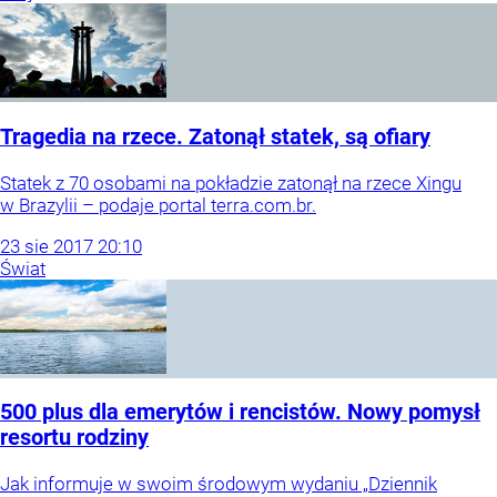
Tragedia na rzece. Zatonął statek, są ofiary
Statek z 70 osobami na pokładzie zatonął na rzece Xingu
w Brazylii – podaje portal terra.com.br.
23
sie
2017
20:10
Świat
500 plus dla emerytów i rencistów. Nowy pomysł
resortu rodziny
Jak informuje w swoim środowym wydaniu „Dziennik