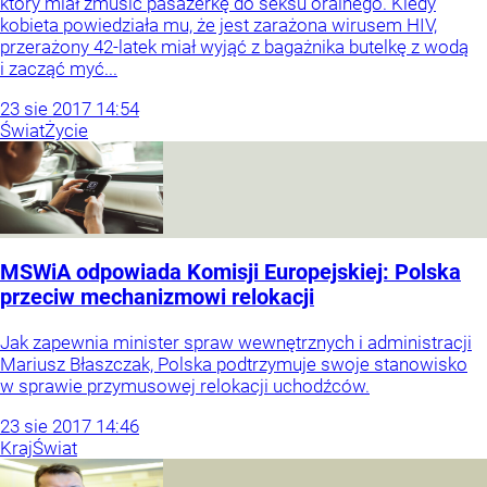
który miał zmusić pasażerkę do seksu oralnego. Kiedy
kobieta powiedziała mu, że jest zarażona wirusem HIV,
przerażony 42-latek miał wyjąć z bagażnika butelkę z wodą
i zacząć myć...
23
sie
2017
14:54
Świat
Życie
MSWiA odpowiada Komisji Europejskiej: Polska
przeciw mechanizmowi relokacji
Jak zapewnia minister spraw wewnętrznych i administracji
Mariusz Błaszczak, Polska podtrzymuje swoje stanowisko
w sprawie przymusowej relokacji uchodźców.
23
sie
2017
14:46
Kraj
Świat