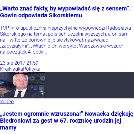
„Warto znać fakty, by wypowiadać się z sensem”.
Gowin odpowiada Sikorskiemu
TVP Info upubliczniła nieprzychylne wypowiedzi Radosława
Sikorskiego na temat polskich uczelni wyższych, a on sam
na Twitterze ponownie je skrytykował, nazywając
„zapyziałymi”. „Właśnie Uniwersytet Warszawski wszedł
na początek 4. setki...
23
sie
2017
21:59
Kraj
Nauka
Polityka
Wideo
„Jestem ogromnie wzruszona!” Nowacka dziękuję
Biedroniowi za gest w 67. rocznicę urodzin jej
mamy