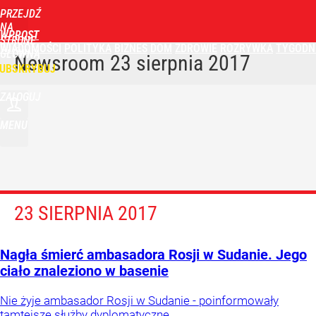
PRZEJDŹ
NA
WPROST
STRONĘ
WIADOMOŚCI
POLITYKA
BIZNES
DOM
ZDROWIE
ROZRYWKA
TYGODN
GŁÓWNĄ
Newsroom
23 sierpnia 2017
UBSKRYBUJ
ZALOGUJ
MENU
23 SIERPNIA 2017
Nagła śmierć ambasadora Rosji w Sudanie. Jego
ciało znaleziono w basenie
Nie żyje ambasador Rosji w Sudanie - poinformowały
tamtejsze służby dyplomatyczne.