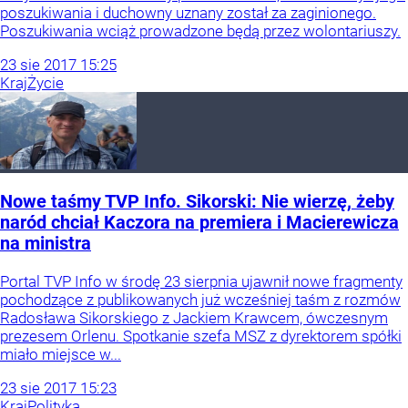
poszukiwania i duchowny uznany został za zaginionego.
Poszukiwania wciąż prowadzone będą przez wolontariuszy.
23
sie
2017
15:25
Kraj
Życie
Nowe taśmy TVP Info. Sikorski: Nie wierzę, żeby
naród chciał Kaczora na premiera i Macierewicza
na ministra
Portal TVP Info w środę 23 sierpnia ujawnił nowe fragmenty
pochodzące z publikowanych już wcześniej taśm z rozmów
Radosława Sikorskiego z Jackiem Krawcem, ówczesnym
prezesem Orlenu. Spotkanie szefa MSZ z dyrektorem spółki
miało miejsce w...
23
sie
2017
15:23
Kraj
Polityka