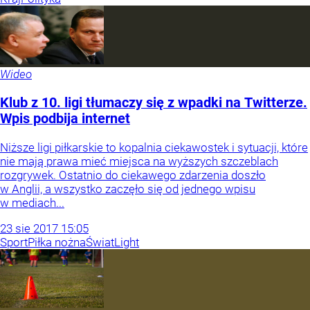
Wideo
Klub z 10. ligi tłumaczy się z wpadki na Twitterze.
Wpis podbija internet
Niższe ligi piłkarskie to kopalnia ciekawostek i sytuacji, które
nie mają prawa mieć miejsca na wyższych szczeblach
rozgrywek. Ostatnio do ciekawego zdarzenia doszło
w Anglii, a wszystko zaczęło się od jednego wpisu
w mediach...
23
sie
2017
15:05
Sport
Piłka nożna
Świat
Light