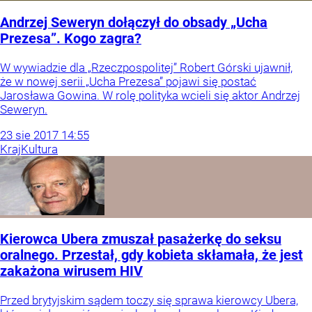
Andrzej Seweryn dołączył do obsady „Ucha
Prezesa”. Kogo zagra?
W wywiadzie dla „Rzeczpospolitej” Robert Górski ujawnił,
że w nowej serii „Ucha Prezesa” pojawi się postać
Jarosława Gowina. W rolę polityka wcieli się aktor Andrzej
Seweryn.
23
sie
2017
14:55
Kraj
Kultura
Kierowca Ubera zmuszał pasażerkę do seksu
oralnego. Przestał, gdy kobieta skłamała, że jest
zakażona wirusem HIV
Przed brytyjskim sądem toczy się sprawa kierowcy Ubera,