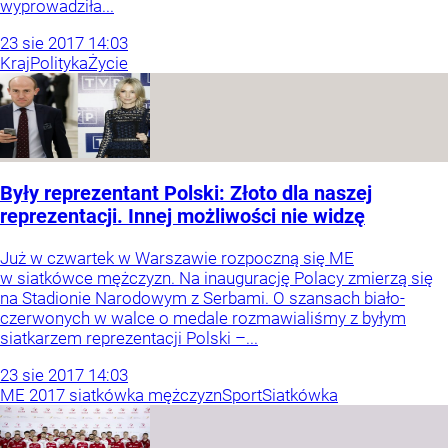
wyprowadziła...
23
sie
2017
14:03
Kraj
Polityka
Życie
Były reprezentant Polski: Złoto dla naszej
reprezentacji. Innej możliwości nie widzę
Już w czwartek w Warszawie rozpoczną się ME
w siatkówce mężczyzn. Na inaugurację Polacy zmierzą się
na Stadionie Narodowym z Serbami. O szansach biało-
czerwonych w walce o medale rozmawialiśmy z byłym
siatkarzem reprezentacji Polski –...
23
sie
2017
14:03
ME 2017 siatkówka mężczyzn
Sport
Siatkówka