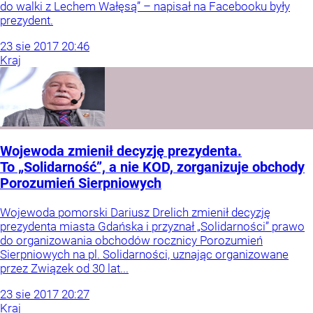
do walki z Lechem Wałęsą” – napisał na Facebooku były
prezydent.
23
sie
2017
20:46
Kraj
Wojewoda zmienił decyzję prezydenta.
To „Solidarność”, a nie KOD, zorganizuje obchody
Porozumień Sierpniowych
Wojewoda pomorski Dariusz Drelich zmienił decyzję
prezydenta miasta Gdańska i przyznał „Solidarności” prawo
do organizowania obchodów rocznicy Porozumień
Sierpniowych na pl. Solidarności, uznając organizowane
przez Związek od 30 lat...
23
sie
2017
20:27
Kraj