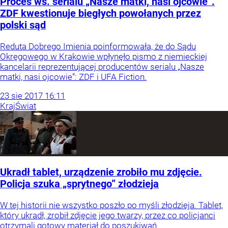
Proces ws. serialu „Nasze matki, nasi ojcowie”.
ZDF kwestionuje biegłych powołanych przez
polski sąd
Reduta Dobrego Imienia poinformowała, że do Sądu
Okręgowego w Krakowie wpłynęło pismo z niemieckiej
kancelarii reprezentującej producentów serialu „Nasze
matki, nasi ojcowie”: ZDF i UFA Fiction.
23
sie
2017
16:11
Kraj
Świat
Ukradł tablet, urządzenie zrobiło mu zdjęcie.
Policja szuka „sprytnego” złodzieja
W tej historii nie wszystko poszło po myśli złodzieja. Tablet,
który ukradł, zrobił zdjęcie jego twarzy, przez co policjanci
otrzymali gotowy materiał do poszukiwań.