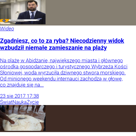
Wideo
Zgadniesz, co to za ryba? Niecodzienny widok
wzbudził niemałe zamieszanie na plaży
Na plażę w Abidżanie, największego miasta i głównego
ośrodka gospodarczego i turystycznego Wybrzeża Kości
Słoniowej, woda wyrzuciła dziwnego stwora morskiego.
Od minionego weekendu internauci zachodzą w głowę,
co znajduje się na...
23
sie
2017
17:38
Świat
Nauka
Życie