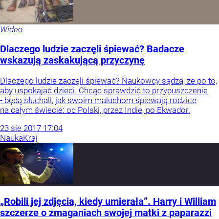
Wideo
Dlaczego ludzie zaczęli śpiewać? Badacze
wskazują zaskakującą przyczynę
Dlaczego ludzie zaczęli śpiewać? Naukowcy sądzą, że po to,
aby uspokajać dzieci. Chcąc sprawdzić to przypuszczenie
- będą słuchali, jak swoim maluchom śpiewają rodzice
na całym świecie: od Polski, przez Indie, po Ekwador.
23
sie
2017
17:04
Nauka
Kraj
„Robili jej zdjęcia, kiedy umierała”. Harry i William
szczerze o zmaganiach swojej matki z paparazzi