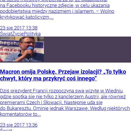
na Facebooku historyczne zdjęcie, w celu ukazania
podobieństwa między nazizmem i islamem. – Wolno
krytykować katolicyzm,...
23
sie
2017
13:38
Świat
Życie
Polityka
Macron omija Polskę. Przejaw izolacji? „To tylko
chwyt, który ma przykryć coś innego”
Dziś prezydent Francji rozpoczyna swą wizytę w Wiedniu,
gdzie spotka się nie tylko z kanclerzem Austrii, ale również
premierami Czech i Słowacji. Następnie uda się
do Bukaresztu. Ominie jednak Warszawę. Według niektórych
komentatorów to...
23
sie
2017
13:36
Świat