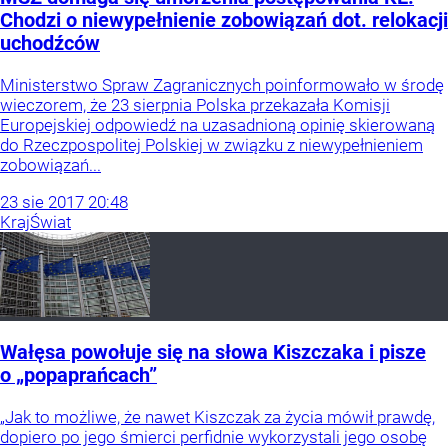
Chodzi o niewypełnienie zobowiązań dot. relokacji
uchodźców
Ministerstwo Spraw Zagranicznych poinformowało w środę
wieczorem, że 23 sierpnia Polska przekazała Komisji
Europejskiej odpowiedź na uzasadnioną opinię skierowaną
do Rzeczpospolitej Polskiej w związku z niewypełnieniem
zobowiązań...
23
sie
2017
20:48
Kraj
Świat
Wałęsa powołuje się na słowa Kiszczaka i pisze
o „popaprańcach”
„Jak to możliwe, że nawet Kiszczak za życia mówił prawdę,
dopiero po jego śmierci perfidnie wykorzystali jego osobę