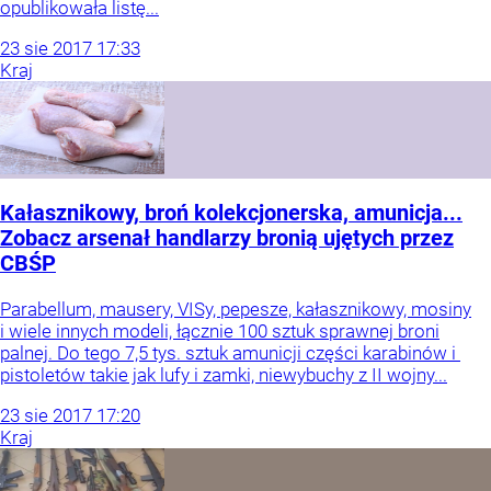
opublikowała listę...
23
sie
2017
17:33
Kraj
Kałasznikowy, broń kolekcjonerska, amunicja...
Zobacz arsenał handlarzy bronią ujętych przez
CBŚP
Parabellum, mausery, VISy, pepesze, kałasznikowy, mosiny
i wiele innych modeli, łącznie 100 sztuk sprawnej broni
palnej. Do tego 7,5 tys. sztuk amunicji części karabinów i
pistoletów takie jak lufy i zamki, niewybuchy z II wojny...
23
sie
2017
17:20
Kraj