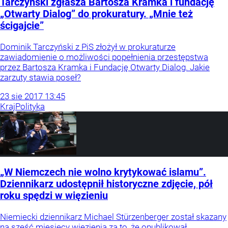
Tarczyński zgłasza Bartosza Kramka i fundację
„Otwarty Dialog” do prokuratury. „Mnie też
ścigajcie”
Dominik Tarczyński z PiS złożył w prokuraturze
zawiadomienie o możliwości popełnienia przestępstwa
przez Bartosza Kramka i Fundację Otwarty Dialog. Jakie
zarzuty stawia poseł?
23
sie
2017
13:45
Kraj
Polityka
„W Niemczech nie wolno krytykować islamu”.
Dziennikarz udostępnił historyczne zdjęcie, pół
roku spędzi w więzieniu
Niemiecki dziennikarz Michael Stürzenberger został skazany
na sześć miesięcy więzienia za to, że opublikował