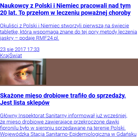
Naukowcy z Polski i Niemiec pracowali nad tym
20 lat. To przełom w leczeniu poważnej choroby
Okuliści z Polski i Niemiec stworzyli pierwszą na świecie
tabletkę, która wspomaga znane do tej pory metody leczenia
jaskry – podaje RMF24.pl.
23
sie
2017
17:33
Kraj
Świat
Skażone mięso drobiowe trafiło do sprzedaży.
Jest lista sklepów
Główny Inspektorat Sanitarny informował już wcześniej,
że mięso drobiowe zawierające przekroczone dawki
fipronilu było w sierpniu sprzedawane na terenie Polski.
Wojewódzka Stacja Sanitarno-Epidemiologiczna w Gdańsku