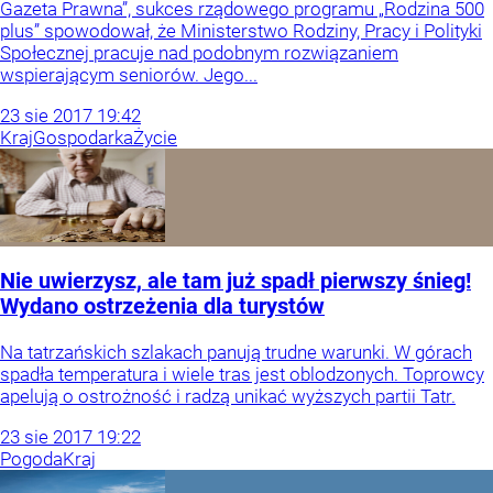
Gazeta Prawna”, sukces rządowego programu „Rodzina 500
plus” spowodował, że Ministerstwo Rodziny, Pracy i Polityki
Społecznej pracuje nad podobnym rozwiązaniem
wspierającym seniorów. Jego...
23
sie
2017
19:42
Kraj
Gospodarka
Życie
Nie uwierzysz, ale tam już spadł pierwszy śnieg!
Wydano ostrzeżenia dla turystów
Na tatrzańskich szlakach panują trudne warunki. W górach
spadła temperatura i wiele tras jest oblodzonych. Toprowcy
apelują o ostrożność i radzą unikać wyższych partii Tatr.
23
sie
2017
19:22
Pogoda
Kraj