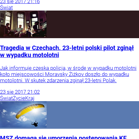
23
sie
2017
21:16
Świat
Tragedia w Czechach. 23-letni polski pilot zginął
w wypadku motolotni
Jak informuje czeska policja, w środę w wypadku motolotni
koło miejscowości Moravsky Żiżkov doszło do wypadku
motolotni. W skutek zdarzenia zginął 23-letni Polak.
23
sie
2017
21:02
Świat
Życie
Kraj
MSZ domaga się umorzenia postępowania KE.