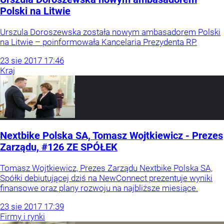
Polski na Litwie
Urszula Doroszewska została nowym ambasadorem Polski
na Litwie – poinformowała Kancelaria Prezydenta RP.
23
sie
2017
17:46
Kraj
Nextbike Polska SA, Tomasz Wojtkiewicz - Prezes
Zarządu, #126 ZE SPÓŁEK
Tomasz Wojtkiewicz, Prezes Zarządu Nextbike Polska SA,
Spółki debiutującej dziś na NewConnect prezentuje wyniki
finansowe oraz plany rozwoju na najbliższe miesiące.
23
sie
2017
17:39
Firmy i rynki