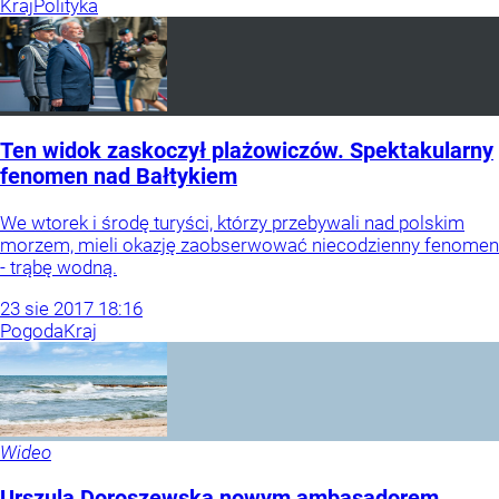
Kraj
Polityka
Ten widok zaskoczył plażowiczów. Spektakularny
fenomen nad Bałtykiem
We wtorek i środę turyści, którzy przebywali nad polskim
morzem, mieli okazję zaobserwować niecodzienny fenomen
- trąbę wodną.
23
sie
2017
18:16
Pogoda
Kraj
Wideo
Urszula Doroszewska nowym ambasadorem