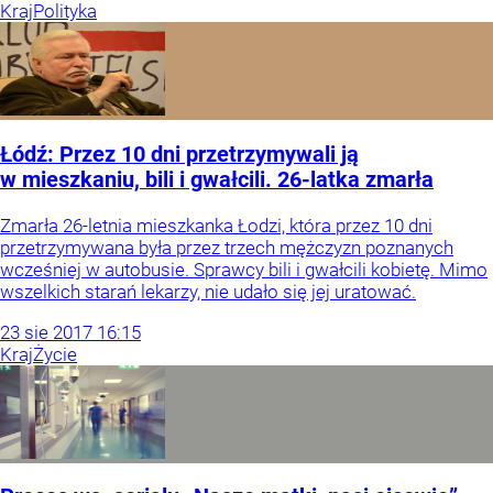
Kraj
Polityka
Łódź: Przez 10 dni przetrzymywali ją
w mieszkaniu, bili i gwałcili. 26-latka zmarła
Zmarła 26-letnia mieszkanka Łodzi, która przez 10 dni
przetrzymywana była przez trzech mężczyzn poznanych
wcześniej w autobusie. Sprawcy bili i gwałcili kobietę. Mimo
wszelkich starań lekarzy, nie udało się jej uratować.
23
sie
2017
16:15
Kraj
Życie