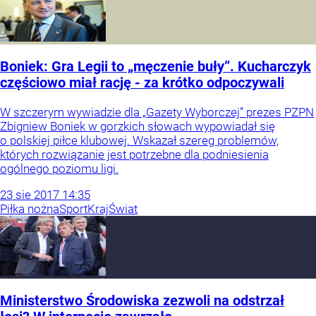
Boniek: Gra Legii to „męczenie buły”. Kucharczyk
częściowo miał rację - za krótko odpoczywali
W szczerym wywiadzie dla „Gazety Wyborczej” prezes PZPN
Zbigniew Boniek w gorzkich słowach wypowiadał się
o polskiej piłce klubowej. Wskazał szereg problemów,
których rozwiązanie jest potrzebne dla podniesienia
ogólnego poziomu ligi.
23
sie
2017
14:35
Piłka nożna
Sport
Kraj
Świat
Ministerstwo Środowiska zezwoli na odstrzał