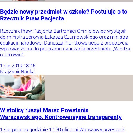
Będzie nowy przedmiot w szkole? Postuluje o to
Rzecznik Praw Pacjenta
Rzecznik Praw Pacjenta Bartłomiej Chmielowiec wystąpił
do ministra zdrowia Łukasza Szumowskiego oraz ministra
edukacji narodowej Dariusza Piontkowskiego z propozycją
wprowadzenia do programu nauczania przedmiotu „Wiedza
o zdrowiu”.
1
sie
2019
18:46
Kraj
Życie
Nauka
W stolicy ruszył Marsz Powstania
Warszawskiego. Kontrowersyjne transparenty
1 sierpnia po godzinie 17:30 ulicami Warszawy przeszedł