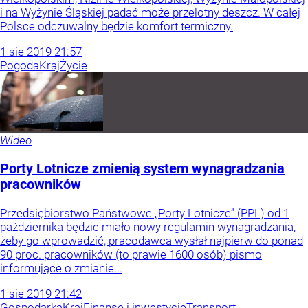
i na Wyżynie Śląskiej padać może przelotny deszcz. W całej
Polsce odczuwalny będzie komfort termiczny.
1
sie
2019
21:57
Pogoda
Kraj
Życie
Wideo
Porty Lotnicze zmienią system wynagradzania
pracowników
Przedsiębiorstwo Państwowe „Porty Lotnicze” (PPL) od 1
października będzie miało nowy regulamin wynagradzania,
żeby go wprowadzić, pracodawca wysłał najpierw do ponad
90 proc. pracowników (to prawie 1600 osób) pismo
informujące o zmianie...
1
sie
2019
21:42
Gospodarka
Kraj
Finanse i inwestycje
Transport