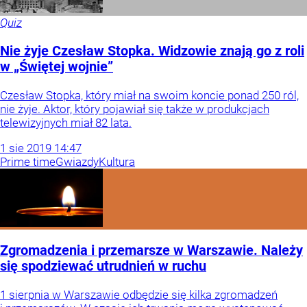
Quiz
Nie żyje Czesław Stopka. Widzowie znają go z roli
w „Świętej wojnie”
Czesław Stopka, który miał na swoim koncie ponad 250 ról,
nie żyje. Aktor, który pojawiał się także w produkcjach
telewizyjnych miał 82 lata.
1
sie
2019
14:47
Prime time
Gwiazdy
Kultura
Zgromadzenia i przemarsze w Warszawie. Należy
się spodziewać utrudnień w ruchu
1 sierpnia w Warszawie odbędzie się kilka zgromadzeń