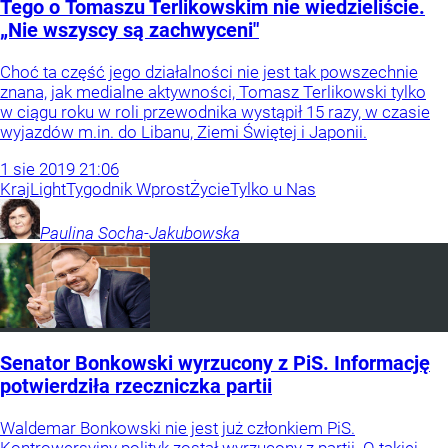
Tego o Tomaszu Terlikowskim nie wiedzieliście.
„Nie wszyscy są zachwyceni"
Choć ta część jego działalności nie jest tak powszechnie
znana, jak medialne aktywności, Tomasz Terlikowski tylko
w ciągu roku w roli przewodnika wystąpił 15 razy, w czasie
wyjazdów m.in. do Libanu, Ziemi Świętej i Japonii.
1
sie
2019
21:06
Kraj
Light
Tygodnik Wprost
Życie
Tylko u Nas
Paulina
Socha-Jakubowska
Senator Bonkowski wyrzucony z PiS. Informację
potwierdziła rzeczniczka partii
Waldemar Bonkowski nie jest już członkiem PiS.
Kontrowersyjny polityk został wyrzucony z partii. O takiej