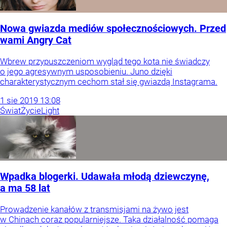
Nowa gwiazda mediów społecznościowych. Przed
wami Angry Cat
Wbrew przypuszczeniom wygląd tego kota nie świadczy
o jego agresywnym usposobieniu. Juno dzięki
charakterystycznym cechom stał się gwiazdą Instagrama.
1
sie
2019
13:08
Świat
Życie
Light
Wpadka blogerki. Udawała młodą dziewczynę,
a ma 58 lat
Prowadzenie kanałów z transmisjami na żywo jest
w Chinach coraz popularniejsze. Taka działalność pomaga