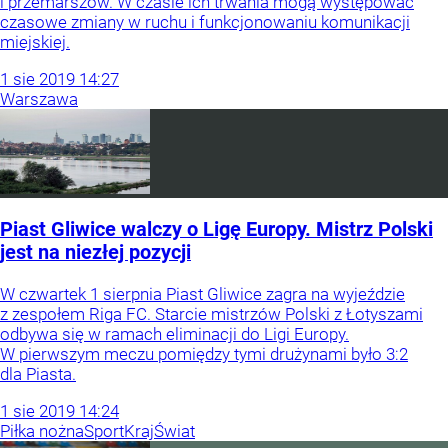
i przemarszów. W czasie ich trwania mogą występować
czasowe zmiany w ruchu i funkcjonowaniu komunikacji
miejskiej.
1
sie
2019
14:27
Warszawa
Piast Gliwice walczy o Ligę Europy. Mistrz Polski
jest na niezłej pozycji
W czwartek 1 sierpnia Piast Gliwice zagra na wyjeździe
z zespołem Riga FC. Starcie mistrzów Polski z Łotyszami
odbywa się w ramach eliminacji do Ligi Europy.
W pierwszym meczu pomiędzy tymi drużynami było 3:2
dla Piasta.
1
sie
2019
14:24
Piłka nożna
Sport
Kraj
Świat