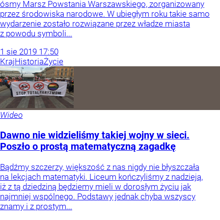
ósmy Marsz Powstania Warszawskiego, zorganizowany
przez środowiska narodowe. W ubiegłym roku takie samo
wydarzenie zostało rozwiązane przez władze miasta
z powodu symboli...
1
sie
2019
17:50
Kraj
Historia
Życie
Wideo
Dawno nie widzieliśmy takiej wojny w sieci.
Poszło o prostą matematyczną zagadkę
Bądźmy szczerzy, większość z nas nigdy nie błyszczała
na lekcjach matematyki. Liceum kończyliśmy z nadzieją,
iż z tą dziedziną będziemy mieli w dorosłym życiu jak
najmniej wspólnego. Podstawy jednak chyba wszyscy
znamy i z prostym...