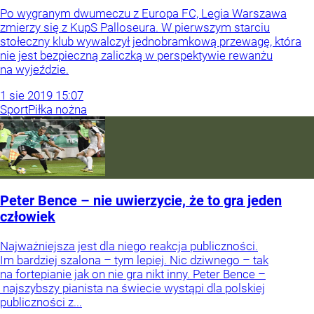
Po wygranym dwumeczu z Europa FC, Legia Warszawa
zmierzy się z KupS Palloseura. W pierwszym starciu
stołeczny klub wywalczył jednobramkową przewagę, która
nie jest bezpieczną zaliczką w perspektywie rewanżu
na wyjeździe.
1
sie
2019
15:07
Sport
Piłka nożna
Peter Bence – nie uwierzycie, że to gra jeden
człowiek
Najważniejsza jest dla niego reakcja publiczności.
Im bardziej szalona – tym lepiej. Nic dziwnego – tak
na fortepianie jak on nie gra nikt inny. Peter Bence –
najszybszy pianista na świecie wystąpi dla polskiej
publiczności z...