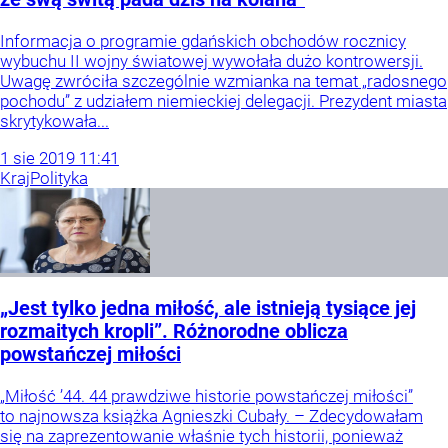
Informacja o programie gdańskich obchodów rocznicy
wybuchu II wojny światowej wywołała dużo kontrowersji.
Uwagę zwróciła szczególnie wzmianka na temat „radosnego
pochodu” z udziałem niemieckiej delegacji. Prezydent miasta
skrytykowała...
1
sie
2019
11:41
Kraj
Polityka
„Jest tylko jedna miłość, ale istnieją tysiące jej
rozmaitych kropli”. Różnorodne oblicza
powstańczej miłości
„Miłość ’44. 44 prawdziwe historie powstańczej miłości”
to najnowsza książka Agnieszki Cubały. – Zdecydowałam
się na zaprezentowanie właśnie tych historii, ponieważ