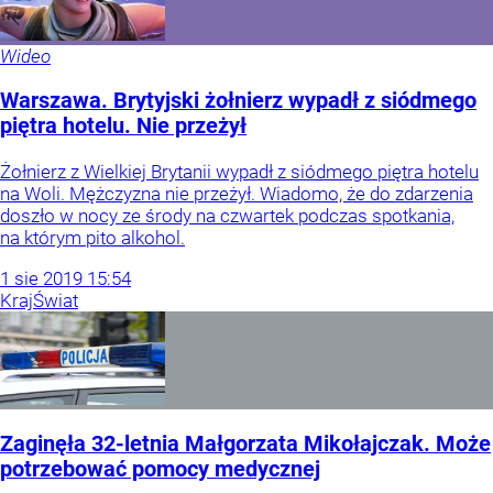
Wideo
Warszawa. Brytyjski żołnierz wypadł z siódmego
piętra hotelu. Nie przeżył
Żołnierz z Wielkiej Brytanii wypadł z siódmego piętra hotelu
na Woli. Mężczyzna nie przeżył. Wiadomo, że do zdarzenia
doszło w nocy ze środy na czwartek podczas spotkania,
na którym pito alkohol.
1
sie
2019
15:54
Kraj
Świat
Zaginęła 32-letnia Małgorzata Mikołajczak. Może
potrzebować pomocy medycznej