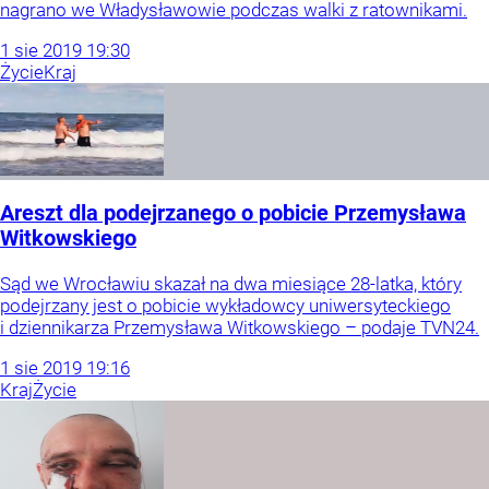
nagrano we Władysławowie podczas walki z ratownikami.
1
sie
2019
19:30
Życie
Kraj
Areszt dla podejrzanego o pobicie Przemysława
Witkowskiego
Sąd we Wrocławiu skazał na dwa miesiące 28-latka, który
podejrzany jest o pobicie wykładowcy uniwersyteckiego
i dziennikarza Przemysława Witkowskiego – podaje TVN24.
1
sie
2019
19:16
Kraj
Życie