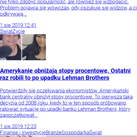
nie tylko zdobyć popularność, ale również się wzbogacić.
Problem pojawia się wówczas, gdy oszukuje się widzów, a ci
odkrywają...
1
sie
2019
12:41
Świat
Życie
Amerykanie obniżają stopy procentowe. Ostatni
raz robili to po upadku Lehman Brothers
Potwierdziły się oczekiwania ekonomistów. Amerykański
bank centralny obniżył stopy procentowe. To pierwsza taka
decyzja od 2008 roku, kiedy to w ten sposób próbowano
ratować sytuację po upadki banku Lehman Brothers, który
zapoczątkował...
1
sie
2019
12:23
Finanse i inwestycje
Branże
Gospodarka
Świat