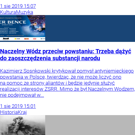
1
sie
2019
15:07
Kultura
Muzyka
Naczelny Wódz przeciw powstaniu: Trzeba dążyć
do zaoszczędzenia substancji narodu
Kazimierz Sosnkowski krytykował pomysł antyniemieckiego
powstania w Polsce, twierdząc, że nie może liczyć ono
na pomoc ze strony aliantów i będzie jedynie służyć
realizacji interesów ZSRR. Mimo że był Naczelnym Wodzem,
nie podejmował w...
1
sie
2019
15:01
Historia
Kraj