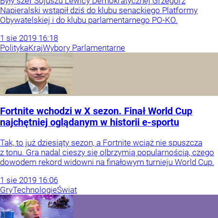
Były szef Sojuszu Lewicy Demokratycznej Grzegorz
Napieralski wstąpił dziś do klubu senackiego Platformy
Obywatelskiej i do klubu parlamentarnego PO-KO.
1
sie
2019
16:18
Polityka
Kraj
Wybory Parlamentarne
Fortnite wchodzi w X sezon. Finał World Cup
najchętniej oglądanym w historii e-sportu
Tak, to już dziesiąty sezon, a Fortnite wciąż nie spuszcza
z tonu. Gra nadal cieszy się olbrzymią popularnością, czego
dowodem rekord widowni na finałowym turnieju World Cup.
1
sie
2019
16:06
Gry
Technologie
Świat