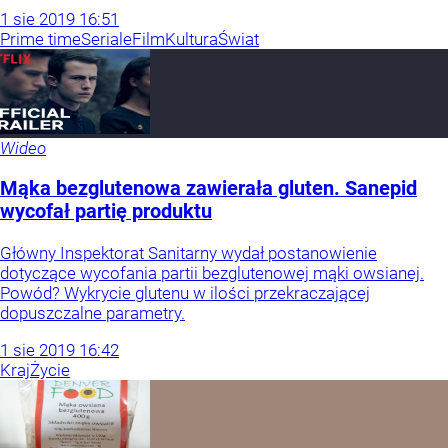
1
sie
2019
16:51
Prime time
Seriale
Film
Kultura
Świat
Wideo
Mąka bezglutenowa zawierała gluten. Sanepid
wycofał partię produktu
Główny Inspektorat Sanitarny wydał postanowienie
dotyczące wycofania partii bezglutenowej mąki owsianej.
Powód? Wykrycie glutenu w ilości przekraczającej
dopuszczalne parametry.
1
sie
2019
16:42
Kraj
Życie