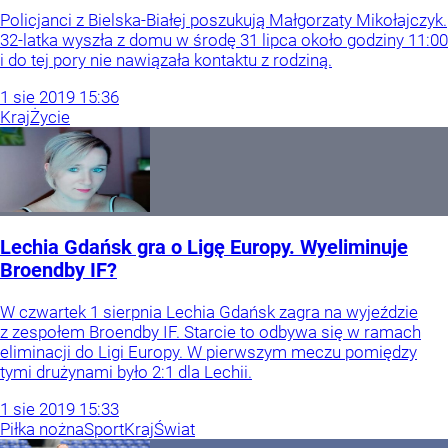
Policjanci z Bielska-Białej poszukują Małgorzaty Mikołajczyk.
32-latka wyszła z domu w środę 31 lipca około godziny 11:00
i do tej pory nie nawiązała kontaktu z rodziną.
1
sie
2019
15:36
Kraj
Życie
Lechia Gdańsk gra o Ligę Europy. Wyeliminuje
Broendby IF?
W czwartek 1 sierpnia Lechia Gdańsk zagra na wyjeździe
z zespołem Broendby IF. Starcie to odbywa się w ramach
eliminacji do Ligi Europy. W pierwszym meczu pomiędzy
tymi drużynami było 2:1 dla Lechii.
1
sie
2019
15:33
Piłka nożna
Sport
Kraj
Świat