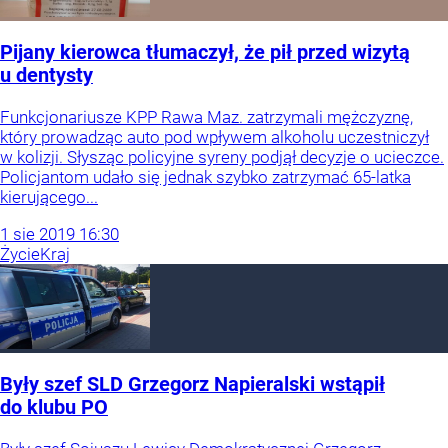
Pijany kierowca tłumaczył, że pił przed wizytą
u dentysty
Funkcjonariusze KPP Rawa Maz. zatrzymali mężczyznę,
który prowadząc auto pod wpływem alkoholu uczestniczył
w kolizji. Słysząc policyjne syreny podjął decyzje o ucieczce.
Policjantom udało się jednak szybko zatrzymać 65-latka
kierującego...
1
sie
2019
16:30
Życie
Kraj
Były szef SLD Grzegorz Napieralski wstąpił
do klubu PO