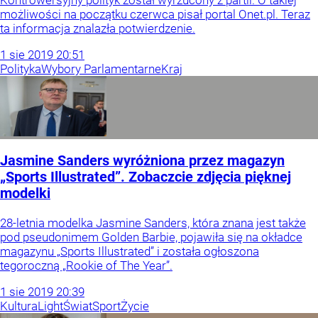
możliwości na początku czerwca pisał portal Onet.pl. Teraz
ta informacja znalazła potwierdzenie.
1
sie
2019
20:51
Polityka
Wybory Parlamentarne
Kraj
Jasmine Sanders wyróżniona przez magazyn
„Sports Illustrated”. Zobaczcie zdjęcia pięknej
modelki
28-letnia modelka Jasmine Sanders, która znana jest także
pod pseudonimem Golden Barbie, pojawiła się na okładce
magazynu „Sports Illustrated” i została ogłoszona
tegoroczną „Rookie of The Year”.
1
sie
2019
20:39
Kultura
Light
Świat
Sport
Życie