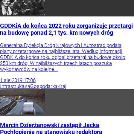
GDDKiA do końca 2022 roku zorganizuje przetargi
na budowę ponad 2,1 tys. km nowych dróg
Generalna Dyrekcja Dróg Krajowych i Autostrad podała
plany przetargowe na najbliższe lata. Według informacji
GDDKiA do końca roku ogłosi przetargi na budowę około
250 km dróg. W najbliższych trzech latach poszuka
wykonawców na kolejne...
1
sie
2019
17:06
Infrastruktura
Gospodarka
Kraj
Marcin Dzierżanowski zastąpił Jacka
Pochłopienia na stanowisku redaktora