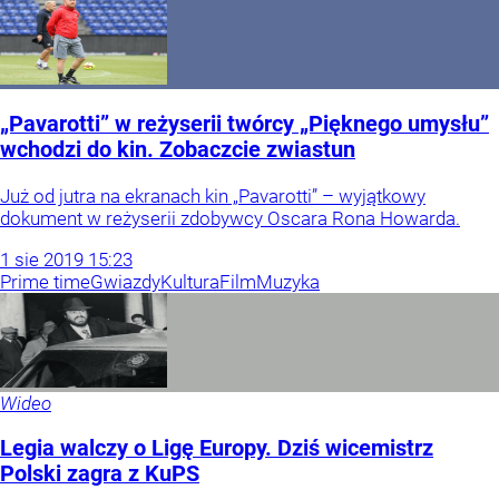
„Pavarotti” w reżyserii twórcy „Pięknego umysłu”
wchodzi do kin. Zobaczcie zwiastun
Już od jutra na ekranach kin „Pavarotti” – wyjątkowy
dokument w reżyserii zdobywcy Oscara Rona Howarda.
1
sie
2019
15:23
Prime time
Gwiazdy
Kultura
Film
Muzyka
Wideo
Legia walczy o Ligę Europy. Dziś wicemistrz
Polski zagra z KuPS