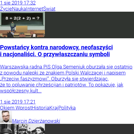
1
sie
2019
17:32
Życie
Nauka
Internet
Świat
Powstańcy kontra narodowcy, neofaszyści
i nacjonaliści. O przywłaszczaniu symboli
Warszawska radna PiS Olga Semeniuk oburzała się ostatnio
z powodu nalepki ze znakiem Polski Walczącej i napisem
„Przeciw faszyzmowi”. Oburzyła się stwierdzając,
że to opluwanie chrześcijan i patriotów. To pokazuje, jak
współczesny kult...
1
sie
2019
17:21
Okiem Wprost
Historia
Kraj
Polityka
Marcin
Dzierżanowski