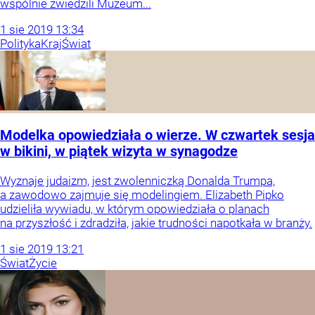
wspólnie zwiedzili Muzeum...
1
sie
2019
13:34
Polityka
Kraj
Świat
Modelka opowiedziała o wierze. W czwartek sesja
w bikini, w piątek wizyta w synagodze
Wyznaje judaizm, jest zwolenniczką Donalda Trumpa,
a zawodowo zajmuje się modelingiem. Elizabeth Pipko
udzieliła wywiadu, w którym opowiedziała o planach
na przyszłość i zdradziła, jakie trudności napotkała w branży.
1
sie
2019
13:21
Świat
Życie