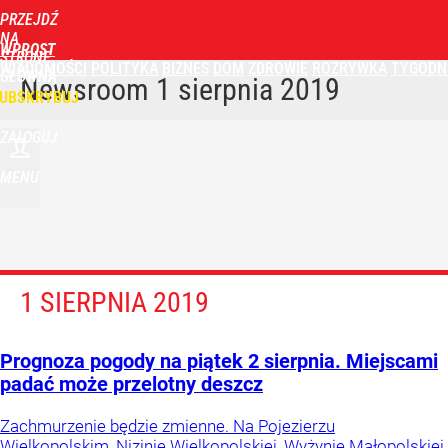
PRZEJDŹ
NA
WPROST
STRONĘ
WIADOMOŚCI
POLITYKA
BIZNES
DOM
ZDROWIE
ROZRYWKA
TYGODN
GŁÓWNĄ
Newsroom
1 sierpnia 2019
UBSKRYBUJ
ZALOGUJ
MENU
1 SIERPNIA 2019
Prognoza pogody na piątek 2 sierpnia. Miejscami
padać może przelotny deszcz
Zachmurzenie będzie zmienne. Na Pojezierzu
Wielkopolskim, Nizinie Wielkopolskiej, Wyżynie Małopolskiej