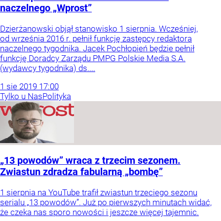
naczelnego „Wprost”
Dzierżanowski objął stanowisko 1 sierpnia. Wcześniej,
od września 2016 r. pełnił funkcję zastępcy redaktora
naczelnego tygodnika. Jacek Pochłopień będzie pełnił
funkcję Doradcy Zarządu PMPG Polskie Media S.A.
(wydawcy tygodnika) ds....
1
sie
2019
17:00
Tylko u Nas
Polityka
„13 powodów” wraca z trzecim sezonem.
Zwiastun zdradza fabularną „bombę”
1 sierpnia na YouTube trafił zwiastun trzeciego sezonu
serialu „13 powodów”. Już po pierwszych minutach widać,
że czeka nas sporo nowości i jeszcze więcej tajemnic.