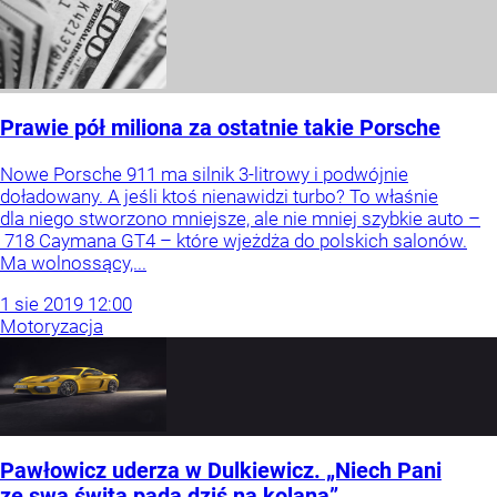
Prawie pół miliona za ostatnie takie Porsche
Nowe Porsche 911 ma silnik 3-litrowy i podwójnie
doładowany. A jeśli ktoś nienawidzi turbo? To właśnie
dla niego stworzono mniejsze, ale nie mniej szybkie auto –
718 Caymana GT4 – które wjeżdża do polskich salonów.
Ma wolnossący,...
1
sie
2019
12:00
Motoryzacja
Pawłowicz uderza w Dulkiewicz. „Niech Pani
ze swą świtą pada dziś na kolana”