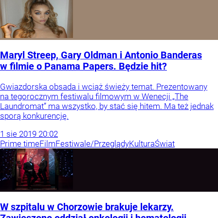
Maryl Streep, Gary Oldman i Antonio Banderas
w filmie o Panama Papers. Będzie hit?
Gwiazdorska obsada i wciąż świeży temat. Prezentowany
na tegorocznym festiwalu filmowym w Wenecji „The
Laundromat” ma wszystko, by stać się hitem. Ma też jednak
sporą konkurencję.
1
sie
2019
20:02
Prime time
Film
Festiwale/Przeglądy
Kultura
Świat
W szpitalu w Chorzowie brakuje lekarzy.