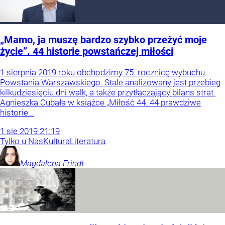
„Mamo, ja muszę bardzo szybko przeżyć moje
życie”. 44 historie powstańczej miłości
1 sierpnia 2019 roku obchodzimy 75. rocznicę wybuchu
Powstania Warszawskiego. Stale analizowany jest przebieg
kilkudziesięciu dni walk, a także przytłaczający bilans strat.
Agnieszka Cubała w książce „Miłość 44. 44 prawdziwe
historie...
1
sie
2019
21:19
Tylko u Nas
Kultura
Literatura
Magdalena
Frindt