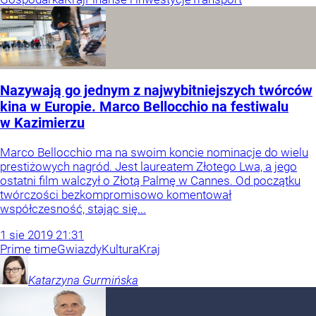
Nazywają go jednym z najwybitniejszych twórców
kina w Europie. Marco Bellocchio na festiwalu
w Kazimierzu
Marco Bellocchio ma na swoim koncie nominacje do wielu
prestiżowych nagród. Jest laureatem Złotego Lwa, a jego
ostatni film walczył o Złotą Palmę w Cannes. Od początku
twórczości bezkompromisowo komentował
współczesność, stając się...
1
sie
2019
21:31
Prime time
Gwiazdy
Kultura
Kraj
Katarzyna
Gurmińska