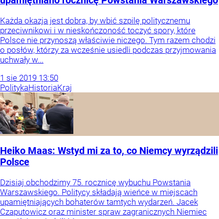
upamiętniano rocznicę Powstania Warszawskiego
Każda okazja jest dobra, by wbić szpilę politycznemu
przeciwnikowi i w nieskończoność toczyć spory, które
Polsce nie przynoszą właściwie niczego. Tym razem chodzi
o posłów, którzy za wcześnie usiedli podczas przyjmowania
uchwały w...
1
sie
2019
13:50
Polityka
Historia
Kraj
Heiko Maas: Wstyd mi za to, co Niemcy wyrządzili
Polsce
Dzisiaj obchodzimy 75. rocznicę wybuchu Powstania
Warszawskiego. Politycy składają wieńce w miejscach
upamiętniających bohaterów tamtych wydarzeń. Jacek
Czaputowicz oraz minister spraw zagranicznych Niemiec