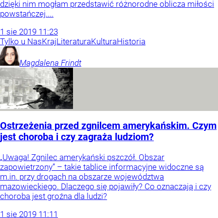
dzięki nim mogłam przedstawić różnorodne oblicza miłości
powstańczej....
1
sie
2019
11:23
Tylko u Nas
Kraj
Literatura
Kultura
Historia
Magdalena
Frindt
Ostrzeżenia przed zgnilcem amerykańskim. Czym
jest choroba i czy zagraża ludziom?
„Uwaga! Zgnilec amerykański pszczół. Obszar
zapowietrzony” – takie tablice informacyjne widoczne są
m.in. przy drogach na obszarze województwa
mazowieckiego. Dlaczego się pojawiły? Co oznaczają i czy
choroba jest groźna dla ludzi?
1
sie
2019
11:11