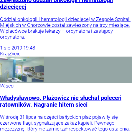
Zawieszono oddział onkologii i hematologii
dziecięcej
Oddział onkologii i hematologii dziecięcej w Zespole Szpitali
Miejskich w Chorzowie został zawieszony na trzy miesiące.
W placówce brakuje lekarzy – ordynatora i zastępcy
ordynatora.
1
sie
2019
19:48
Kraj
Życie
Wideo
Władysławowo. Plażowicz nie słuchał poleceń
ratowników. Nagranie hitem sieci
W środę 31 lipca na części bałtyckich plaż pojawiły się
czerwone flagi, sygnalizujące zakaz kąpieli. Pewnego
mężczyznę, który nie zamierzał respektować tego ustalenia,