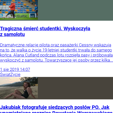
Tragiczna śmierć studentki. Wyskoczyła
z samolotu
Dramatyczne relacje pilota oraz pasażerki Cessny wskazują
na to, że walka o życie 19-letniej studentki trwała do samego
końca. Alana Cutland podczas lotu rozpięła pasy i próbowała
wyskoczyć z samolotu. Towarzyszące jej osoby przez kilka...
1
sie
2019
14:07
Świat
Życie
Jakubiak fotografuje siedzących posłów PO. Jak