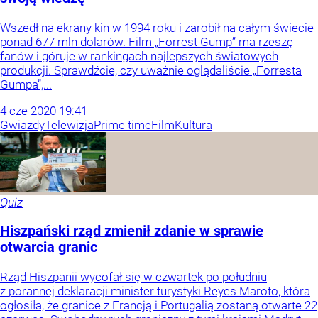
Wszedł na ekrany kin w 1994 roku i zarobił na całym świecie
ponad 677 mln dolarów. Film „Forrest Gump” ma rzeszę
fanów i góruje w rankingach najlepszych światowych
produkcji. Sprawdźcie, czy uważnie oglądaliście „Forresta
Gumpa”,...
4
cze
2020
19:41
Gwiazdy
Telewizja
Prime time
Film
Kultura
Quiz
Hiszpański rząd zmienił zdanie w sprawie
otwarcia granic
Rząd Hiszpanii wycofał się w czwartek po południu
z porannej deklaracji minister turystyki Reyes Maroto, która
ogłosiła, że granice z Francją i Portugalią zostaną otwarte 22