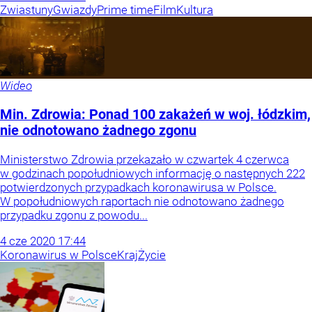
Zwiastuny
Gwiazdy
Prime time
Film
Kultura
Wideo
Min. Zdrowia: Ponad 100 zakażeń w woj. łódzkim,
nie odnotowano żadnego zgonu
Ministerstwo Zdrowia przekazało w czwartek 4 czerwca
w godzinach popołudniowych informację o następnych 222
potwierdzonych przypadkach koronawirusa w Polsce.
W popołudniowych raportach nie odnotowano żadnego
przypadku zgonu z powodu...
4
cze
2020
17:44
Koronawirus w Polsce
Kraj
Życie