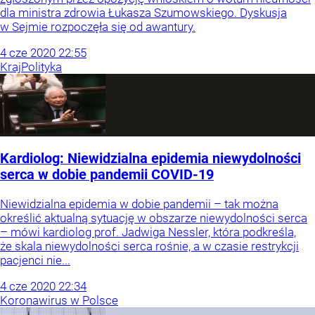
dla ministra zdrowia Łukasza Szumowskiego. Dyskusja
w Sejmie rozpoczęła się od awantury.
4
cze
2020
22:55
Kraj
Polityka
Kardiolog: Niewidzialna epidemia niewydolności
serca w dobie pandemii COVID-19
Niewidzialna epidemia w dobie pandemii – tak można
określić aktualną sytuację w obszarze niewydolności serca
– mówi kardiolog prof. Jadwiga Nessler, która podkreśla,
że skala niewydolności serca rośnie, a w czasie restrykcji
pacjenci nie...
4
cze
2020
22:34
Koronawirus w Polsce