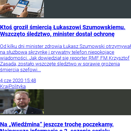
Ktoś groził śmiercią Łukaszowi Szumowskiemu.
Wszczęto śledztwo, minister dostał ochronę
Od kilku dni minister zdrowia Łukasz Szumowski otrzymywał
na służbową skrzynkę i prywatny telefon niepokojące
wiadomości. Jak dowiedział się reporter RMF FM Krzysztof
Zasada, zostało wszczęte śledztwo w sprawie grożenia
śmiercią szefowi...
4
cze
2020
15:48
Kraj
Polityka
Na „Wiedźmina” jeszcze trochę poczekamy.