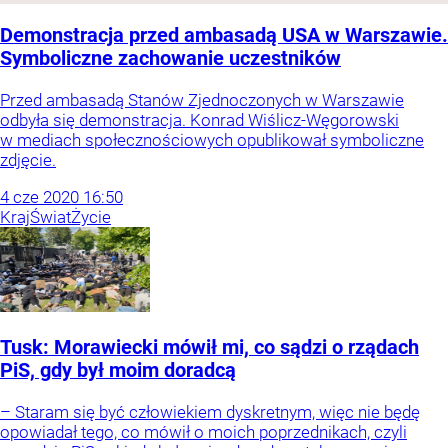
Demonstracja przed ambasadą USA w Warszawie.
Symboliczne zachowanie uczestników
Przed ambasadą Stanów Zjednoczonych w Warszawie
odbyła się demonstracja. Konrad Wiślicz-Węgorowski
w mediach społecznościowych opublikował symboliczne
zdjęcie.
4
cze
2020
16:50
Kraj
Świat
Życie
Tusk: Morawiecki mówił mi, co sądzi o rządach
PiS, gdy był moim doradcą
– Staram się być człowiekiem dyskretnym, więc nie będę
opowiadał tego, co mówił o moich poprzednikach, czyli