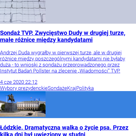
Sondaż TVP. Zwycięstwo Dudy w drugiej turze,
małe różnice między kandydatami
Andrzej Duda wygrałby w pierwszej turze, ale w drugiej
różnice między poszczególnymi kandydatami nie byłaby
duża - to wnioski z sondażu przeprowadzonego przez
Instytut Badań Pollster na zlecenie „Wiadomości” TVP.
4
cze
2020
22:12
Wybory prezydenckie
Sondaże
Kraj
Polityka
Łódzkie. Dramatyczna walka o życie psa. Przez
kilka dni był uwięziony w studni