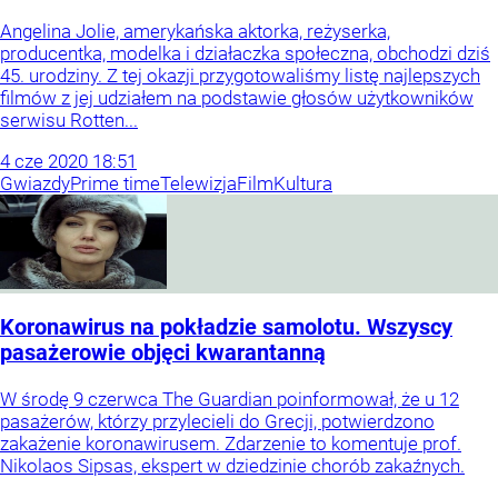
Angelina Jolie, amerykańska aktorka, reżyserka,
producentka, modelka i działaczka społeczna, obchodzi dziś
45. urodziny. Z tej okazji przygotowaliśmy listę najlepszych
filmów z jej udziałem na podstawie głosów użytkowników
serwisu Rotten...
4
cze
2020
18:51
Gwiazdy
Prime time
Telewizja
Film
Kultura
Koronawirus na pokładzie samolotu. Wszyscy
pasażerowie objęci kwarantanną
W środę 9 czerwca The Guardian poinformował, że u 12
pasażerów, którzy przylecieli do Grecji, potwierdzono
zakażenie koronawirusem. Zdarzenie to komentuje prof.
Nikolaos Sipsas, ekspert w dziedzinie chorób zakaźnych.