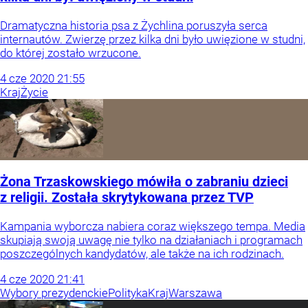
Dramatyczna historia psa z Żychlina poruszyła serca
internautów. Zwierzę przez kilka dni było uwięzione w studni,
do której zostało wrzucone.
4
cze
2020
21:55
Kraj
Życie
Żona Trzaskowskiego mówiła o zabraniu dzieci
z religii. Została skrytykowana przez TVP
Kampania wyborcza nabiera coraz większego tempa. Media
skupiają swoją uwagę nie tylko na działaniach i programach
poszczególnych kandydatów, ale także na ich rodzinach.
4
cze
2020
21:41
Wybory prezydenckie
Polityka
Kraj
Warszawa