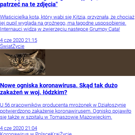
patrzeć na te zdjęcia"
Właścicielka kota, który wabi się Kitzia, przyznała, że chociaż
jej pupil wygląda na groźnego, ma łagodne usposobienie.
Internauci widzą w zwierzęciu następcę Grumpy Cata!
4
cze
2020
21:15
Świat
Życie
Nowe ogniska koronawirusa. Skąd tak dużo
zakażeń w woj. łódzkim?
U 56 pracowników producenta mrożonek w Działoszynie
potwierdzono zakażenie koronawirusem. Ognisko pojawiło
się także w szpitalu w Tomaszowie Mazowieckim.
4
cze
2020
21:04
Koronawirus w Polsce
Kraj
Życie