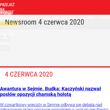
PRZEJDŹ
NA
WPROST
STRONĘ
WIADOMOŚCI
POLITYKA
BIZNES
DOM
ZDROWIE
ROZRYWKA
TYGODN
GŁÓWNĄ
Newsroom
4 czerwca 2020
UBSKRYBUJ
ZALOGUJ
MENU
4 CZERWCA 2020
Awantura w Sejmie. Budka: Kaczyński nazwał
posłów opozycji chamską hołotą
W czwartkowy wieczór w Sejmie odbywa się debata nad
zgłoszonym przez opozycję wnioskiem o wotum nieufności