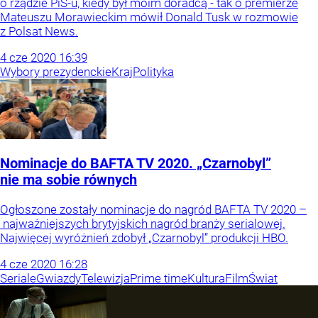
o rządzie PiS-u, kiedy był moim doradcą - tak o premierze
Mateuszu Morawieckim mówił Donald Tusk w rozmowie
z Polsat News.
4
cze
2020
16:39
Wybory prezydenckie
Kraj
Polityka
Nominacje do BAFTA TV 2020. „Czarnobyl”
nie ma sobie równych
Ogłoszone zostały nominacje do nagród BAFTA TV 2020 –
najważniejszych brytyjskich nagród branży serialowej.
Najwięcej wyróżnień zdobył „Czarnobyl” produkcji HBO.
4
cze
2020
16:28
Seriale
Gwiazdy
Telewizja
Prime time
Kultura
Film
Świat