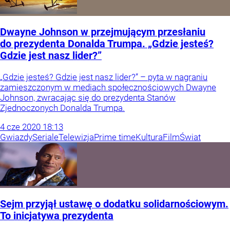
Dwayne Johnson w przejmującym przesłaniu
do prezydenta Donalda Trumpa. „Gdzie jesteś?
Gdzie jest nasz lider?”
„Gdzie jesteś? Gdzie jest nasz lider?” – pyta w nagraniu
zamieszczonym w mediach społecznościowych Dwayne
Johnson, zwracając się do prezydenta Stanów
Zjednoczonych Donalda Trumpa.
4
cze
2020
18:13
Gwiazdy
Seriale
Telewizja
Prime time
Kultura
Film
Świat
Sejm przyjął ustawę o dodatku solidarnościowym.
To inicjatywa prezydenta