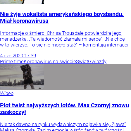
Nie żyje wokalista amerykańskiego boysbandu.
Miał koronawirusa
Informację o śmierci Chrisa Trousdale potwierdziła jego
menadżerka. „Ta wiadomość złamała mi serce”, „Nie chcę
w to wierzyć. To się nie mogło stać” – komentują internauci.
4
cze
2020
17:39
Prime time
Koronawirus na świecie
Świat
Gwiazdy
Wideo
Plot twist najwyższych lotów. Max Czornyj znowu
zaskoczył
Nie tak dawno na rynku wydawniczym pojawiła się „Zjawa”
Maksa Czornyja. Zanim emocje wśród fanów twórczości