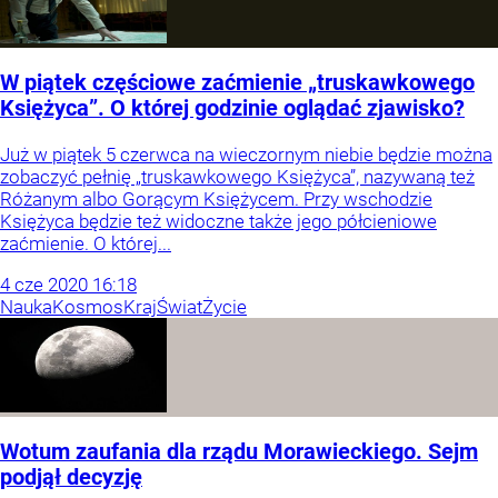
W piątek częściowe zaćmienie „truskawkowego
Księżyca”. O której godzinie oglądać zjawisko?
Już w piątek 5 czerwca na wieczornym niebie będzie można
zobaczyć pełnię „truskawkowego Księżyca”, nazywaną też
Różanym albo Gorącym Księżycem. Przy wschodzie
Księżyca będzie też widoczne także jego półcieniowe
zaćmienie. O której...
4
cze
2020
16:18
Nauka
Kosmos
Kraj
Świat
Życie
Wotum zaufania dla rządu Morawieckiego. Sejm
podjął decyzję