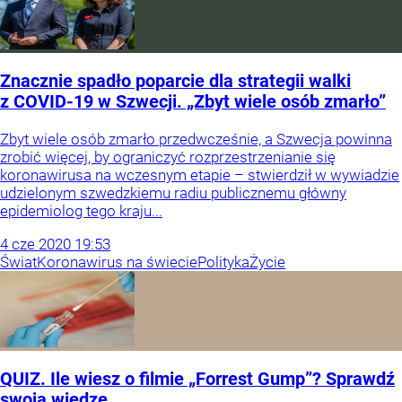
Znacznie spadło poparcie dla strategii walki
z COVID-19 w Szwecji. „Zbyt wiele osób zmarło”
Zbyt wiele osób zmarło przedwcześnie, a Szwecja powinna
zrobić więcej, by ograniczyć rozprzestrzenianie się
koronawirusa na wczesnym etapie – stwierdził w wywiadzie
udzielonym szwedzkiemu radiu publicznemu główny
epidemiolog tego kraju...
4
cze
2020
19:53
Świat
Koronawirus na świecie
Polityka
Życie
QUIZ. Ile wiesz o filmie „Forrest Gump”? Sprawdź
swoją wiedzę