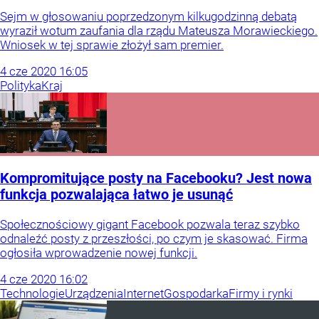
Sejm w głosowaniu poprzedzonym kilkugodzinną debatą
wyraził wotum zaufania dla rządu Mateusza Morawieckiego.
Wniosek w tej sprawie złożył sam premier.
4
cze
2020
16:05
Polityka
Kraj
Kompromitujące posty na Facebooku? Jest nowa
funkcja pozwalająca łatwo je usunąć
Społecznościowy gigant Facebook pozwala teraz szybko
odnaleźć posty z przeszłości, po czym je skasować. Firma
ogłosiła wprowadzenie nowej funkcji.
4
cze
2020
16:02
Technologie
Urządzenia
Internet
Gospodarka
Firmy i rynki