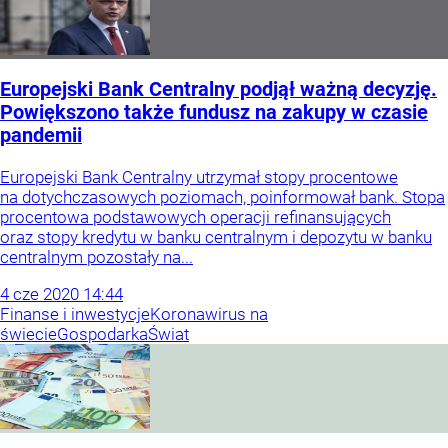
Europejski Bank Centralny podjął ważną decyzję.
Powiększono także fundusz na zakupy w czasie
pandemii
Europejski Bank Centralny utrzymał stopy procentowe
na dotychczasowych poziomach, poinformował bank. Stopa
procentowa podstawowych operacji refinansujących
oraz stopy kredytu w banku centralnym i depozytu w banku
centralnym pozostały na...
4
cze
2020
14:44
Finanse i inwestycje
Koronawirus na
świecie
Gospodarka
Świat