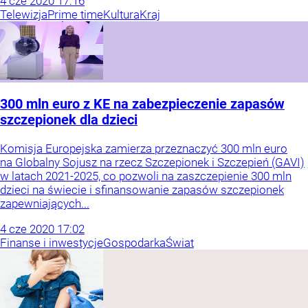
4
cze
2020
17:16
Telewizja
Prime time
Kultura
Kraj
300 mln euro z KE na zabezpieczenie zapasów
szczepionek dla dzieci
Komisja Europejska zamierza przeznaczyć 300 mln euro
na Globalny Sojusz na rzecz Szczepionek i Szczepień (GAVI)
w latach 2021-2025, co pozwoli na zaszczepienie 300 mln
dzieci na świecie i sfinansowanie zapasów szczepionek
zapewniających...
4
cze
2020
17:02
Finanse i inwestycje
Gospodarka
Świat