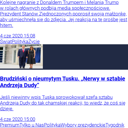
Kolejne nagranie z Donaldem Trumpem i Melanią Trump
w rolach głównych podbija media społecznościowe.
Prezydent Stanów Zjednoczonych poprosił swoją małżonkę,
aby uśmiechnęła się do zdjęcia. Jej reakcja na tę prośbę jest
hitem.
4
cze
2020
15:08
Świat
Polityka
Życie
Brudziński o nieumytym Tusku. „Nerwy w sztabie
Andrzeja Dudy”
Jeśli niewinny wpis Tuska sprowokował szefa sztabu
Andrzeja Dudy do tak chamskiej reakcji, to wiedz, że coś się
dzieje.
4
cze
2020
15:00
Premium
Tylko u Nas
Polityka
Wybory prezydenckie
Tygodnik