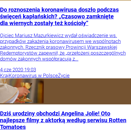
Do roznoszenia koronawirusa doszło podczas
święceń kapłańskich? „Czasowo zamknięte
dla wiernych zostały też kościoły”
Ojciec Mariusz Mazurkiewicz wydał oświadczenie ws.
przypadków zakażenia koronawirusem we wspólnotach
zakonnych. Rzecznik prasowy Prowincji Warszawskiej
Redemptorystów zapewnił, że „przełożeni poszczególnych
domów zakonnych współpracują z...
4
cze
2020
19:03
Kraj
Koronawirus w Polsce
Życie
Dziś urodziny obchodzi Angelina Jolie! Oto
najlepsze filmy z aktorką według serwisu Rotten
Tomatoes