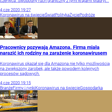
czerwca. Swobodny ruch graniczny z tymi krajami Madryt...
4
cze
2020
19:27
Koronawirus na świecie
Świat
Polityka
Życie
Podróże
Pracownicy pozywają Amazona. Firma miała
narazić ich rodziny na zarażenie koronawirusem
Koronawirus okazał się dla Amazona nie tylko możliwością
na zwiększony zarobek, ale także powodem kolejnych
procesów sądowych.
4
cze
2020
19:15
Branże
Firmy i rynki
Koronawirus na świecie
Gospodarka