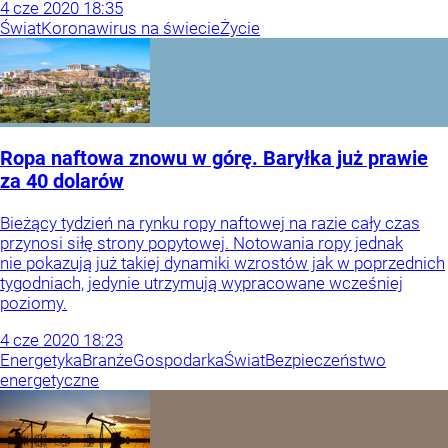
4
cze
2020
18:35
Świat
Koronawirus na świecie
Życie
Ropa naftowa znowu w górę. Baryłka już prawie
za 40 dolarów
Bieżący tydzień na rynku ropy naftowej na razie cały czas
przynosi siłę strony popytowej. Notowania ropy jednak
nie pokazują już takiej dynamiki wzrostów jak w poprzednich
tygodniach, jedynie utrzymują wypracowane wcześniej
poziomy.
4
cze
2020
18:23
Energetyka
Branże
Gospodarka
Świat
Bezpieczeństwo
energetyczne