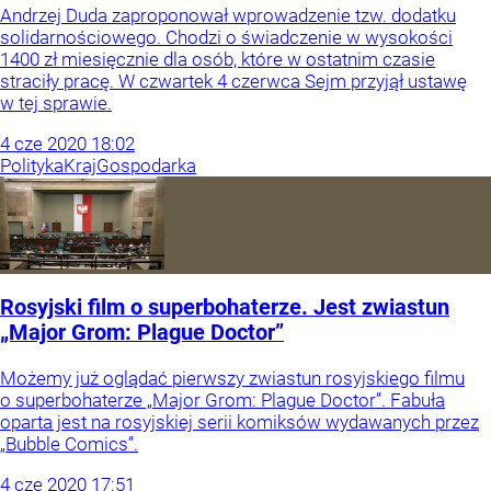
Andrzej Duda zaproponował wprowadzenie tzw. dodatku
solidarnościowego. Chodzi o świadczenie w wysokości
1400 zł miesięcznie dla osób, które w ostatnim czasie
straciły pracę. W czwartek 4 czerwca Sejm przyjął ustawę
w tej sprawie.
4
cze
2020
18:02
Polityka
Kraj
Gospodarka
Rosyjski film o superbohaterze. Jest zwiastun
„Major Grom: Plague Doctor”
Możemy już oglądać pierwszy zwiastun rosyjskiego filmu
o superbohaterze „Major Grom: Plague Doctor”. Fabuła
oparta jest na rosyjskiej serii komiksów wydawanych przez
„Bubble Comics”.
4
cze
2020
17:51