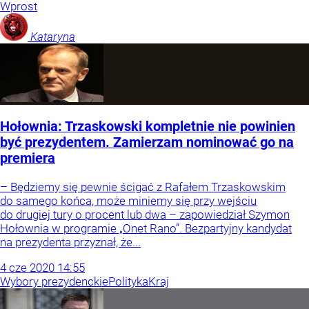
Wprost
Kataryna
Hołownia: Trzaskowski kompletnie nie powinien
być prezydentem. Zamierzam nominować go na
premiera
– Będziemy się pewnie ścigać z Rafałem Trzaskowskim
do samego końca, może miniemy się przy wejściu
do drugiej tury o procent lub dwa – zapowiedział Szymon
Hołownia w programie „Onet Rano”. Bezpartyjny kandydat
na prezydenta przyznał, że...
4
cze
2020
14:55
Wybory prezydenckie
Polityka
Kraj