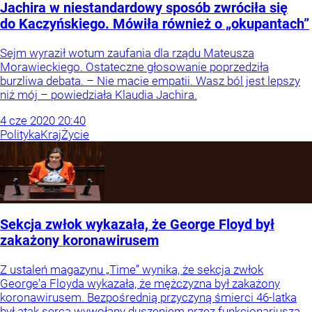
Jachira w niestandardowy sposób zwróciła się
do Kaczyńskiego. Mówiła również o „okupantach”
Sejm wyraził wotum zaufania dla rządu Mateusza
Morawieckiego. Ostateczne głosowanie poprzedziła
burzliwa debata. – Nie macie empatii. Wasz ból jest lepszy
niż mój – powiedziała Klaudia Jachira.
4
cze
2020
20:40
Polityka
Kraj
Życie
Sekcja zwłok wykazała, że George Floyd był
zakażony koronawirusem
Z ustaleń magazynu „Time” wynika, że sekcja zwłok
George'a Floyda wykazała, że mężczyzna był zakażony
koronawirusem. Bezpośrednią przyczyną śmierci 46-latka
był atak serca wywołany duszeniem przez funkcjonariusza