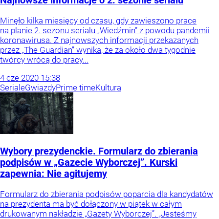
Najnowsze informacje o 2. sezonie serialu
Minęło kilka miesięcy od czasu, gdy zawieszono prace
na planie 2. sezonu serialu „Wiedźmin” z powodu pandemii
koronawirusa. Z najnowszych informacji przekazanych
przez „The Guardian” wynika, że za około dwa tygodnie
twórcy wrócą do pracy...
4
cze
2020
15:38
Seriale
Gwiazdy
Prime time
Kultura
Wybory prezydenckie. Formularz do zbierania
podpisów w „Gazecie Wyborczej”. Kurski
zapewnia: Nie agitujemy
Formularz do zbierania podpisów poparcia dla kandydatów
na prezydenta ma być dołączony w piątek w całym
drukowanym nakładzie „Gazety Wyborczej”. „Jesteśmy