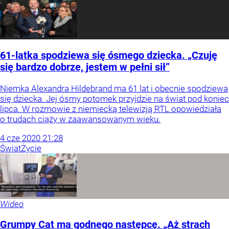
61-latka spodziewa się ósmego dziecka. „Czuję
się bardzo dobrze, jestem w pełni sił”
Niemka Alexandra Hildebrand ma 61 lat i obecnie spodziewa
się dziecka. Jej ósmy potomek przyjdzie na świat pod koniec
lipca. W rozmowie z niemiecką telewizją RTL opowiedziała
o trudach ciąży w zaawansowanym wieku.
4
cze
2020
21:28
Świat
Życie
Wideo
Grumpy Cat ma godnego następcę. „Aż strach