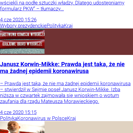
wściekli na podłe sztuczki władzy. Dlatego udostępniamy
formularz PKW” – tłumaczy...
4
cze
2020
15:26
Wybory prezydenckie
Polityka
Kraj
Janusz Korwin-Mikke: Prawda jest taka, że nie
ma żadnej epidemii koronawirusa
– Prawda jest taka, że nie ma żadnej epidemii koronawirusa
– stwierdził w Sejmie poseł Janusz Korwin-Mikke. Izba
niższa w czwartek zajmowała się wnioskiem o wotum
zaufania dla rządu Mateusza Morawieckiego.
4
cze
2020
15:15
Polityka
Koronawirus w Polsce
Kraj