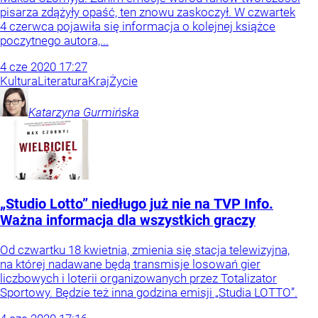
pisarza zdążyły opaść, ten znowu zaskoczył. W czwartek
4 czerwca pojawiła się informacja o kolejnej książce
poczytnego autora,...
4
cze
2020
17:27
Kultura
Literatura
Kraj
Życie
Katarzyna
Gurmińska
„Studio Lotto” niedługo już nie na TVP Info.
Ważna informacja dla wszystkich graczy
Od czwartku 18 kwietnia, zmienia się stacja telewizyjna,
na której nadawane będą transmisje losowań gier
liczbowych i loterii organizowanych przez Totalizator
Sportowy. Będzie też inna godzina emisji „Studia LOTTO”.