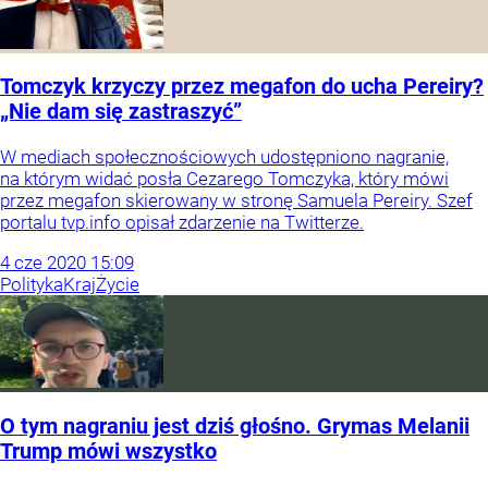
Tomczyk krzyczy przez megafon do ucha Pereiry?
„Nie dam się zastraszyć”
W mediach społecznościowych udostępniono nagranie,
na którym widać posła Cezarego Tomczyka, który mówi
przez megafon skierowany w stronę Samuela Pereiry. Szef
portalu tvp.info opisał zdarzenie na Twitterze.
4
cze
2020
15:09
Polityka
Kraj
Życie
O tym nagraniu jest dziś głośno. Grymas Melanii
Trump mówi wszystko