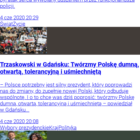
policji.
4
cze
2020
20:29
Świat
Życie
Trzaskowski w Gdańsku: Twórzmy Polskę dumną,
otwartą, tolerancyjną i uśmiechniętą
– Polsce potrzebny jest silny prezydent, który poprowadzi
nas do zmiany, do zupełnie nowej Polski, który odbuduje
wspólnotę. I o to chcę was dziś poprosić: twórzmy Polskę
dumną, otwartą, tolerancyjną i uśmiechniętą – powiedział
w Gdańsku...
4
cze
2020
20:08
Wybory prezydenckie
Kraj
Polityka