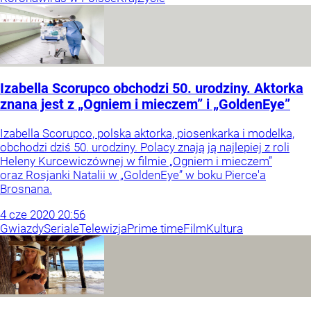
Izabella Scorupco obchodzi 50. urodziny. Aktorka
znana jest z „Ogniem i mieczem” i „GoldenEye”
Izabella Scorupco, polska aktorka, piosenkarka i modelka,
obchodzi dziś 50. urodziny. Polacy znają ją najlepiej z roli
Heleny Kurcewiczównej w filmie „Ogniem i mieczem”
oraz Rosjanki Natalii w „GoldenEye” w boku Pierce'a
Brosnana.
4
cze
2020
20:56
Gwiazdy
Seriale
Telewizja
Prime time
Film
Kultura