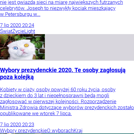
nie jest gwiazdą sieci na miarę największych futrzanych
celebrytów. Joseph to niezwykły kociak mieszkający
w Petersburgu w...
7
lip
2020
20:24
Świat
Życie
Light
Wybory prezydenckie 2020. Te osoby zagłosują
poza kolejką
Kobiety w ciąży, osoby powyżej 60 roku życia, osoby
z dzieckiem do 3 lat i niepełnosprawni będą mogli
zagłosować w pierwszej kolejności. Rozporządzenie
Ministra Zdrowia dotyczące wyborów prezydenckich zostało
opublikowane we wtorek 7 lipca.
7
lip
2020
20:23
Wybory prezydenckie
O wyborach
Kraj