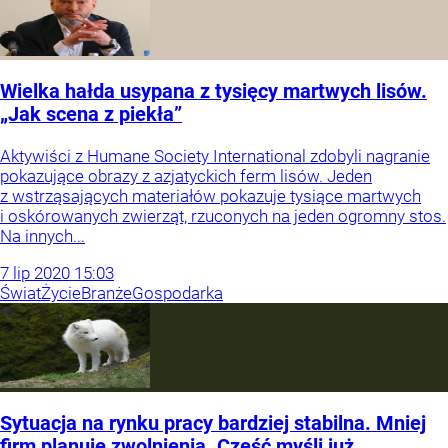
Wielka hałda usypana z tysięcy martwych lisów.
„Jak scena z piekła”
Aktywiści z Humane Society International zdobyli nagranie
pokazujące obrazy z azjatyckich ferm lisów. Jeden
z wstrząsających materiałów pokazuje tysiące martwych
i oskórowanych zwierząt, rzuconych na jeden ogromny stos.
Na innych...
7
lip
2020
15:03
Świat
Życie
Branże
Gospodarka
Sytuacja na rynku pracy bardziej stabilna. Mniej
firm planuje zwolnienia. Cześć myśli już