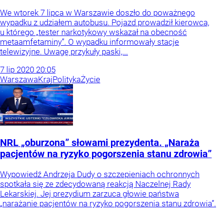
We wtorek 7 lipca w Warszawie doszło do poważnego
wypadku z udziałem autobusu. Pojazd prowadził kierowca,
u którego „tester narkotykowy wskazał na obecność
metaamfetaminy”. O wypadku informowały stacje
telewizyjne. Uwagę przykuły paski,...
7
lip
2020
20:05
Warszawa
Kraj
Polityka
Życie
NRL „oburzona” słowami prezydenta. „Naraża
pacjentów na ryzyko pogorszenia stanu zdrowia”
Wypowiedź Andrzeja Dudy o szczepieniach ochronnych
spotkała się ze zdecydowaną reakcją Naczelnej Rady
Lekarskiej. Jej prezydium zarzuca głowie państwa
„narażanie pacjentów na ryzyko pogorszenia stanu zdrowia”.