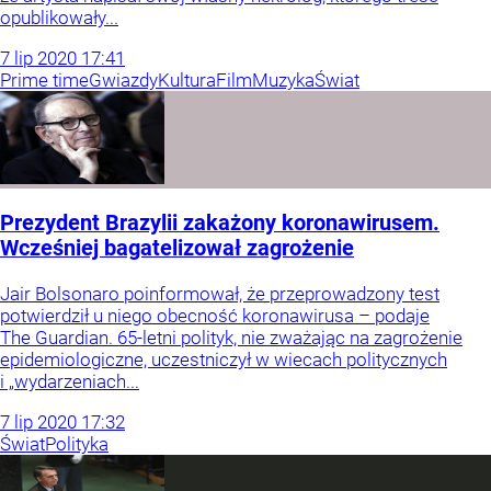
opublikowały...
7
lip
2020
17:41
Prime time
Gwiazdy
Kultura
Film
Muzyka
Świat
Prezydent Brazylii zakażony koronawirusem.
Wcześniej bagatelizował zagrożenie
Jair Bolsonaro poinformował, że przeprowadzony test
potwierdził u niego obecność koronawirusa – podaje
The Guardian. 65-letni polityk, nie zważając na zagrożenie
epidemiologiczne, uczestniczył w wiecach politycznych
i „wydarzeniach...
7
lip
2020
17:32
Świat
Polityka