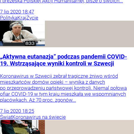
i prezeska Polskiej Akcji Humanitarnej, pisze o swoich...
7
lip
2020
18:47
Polityka
Kraj
Życie
„Aktywna eutanazja” podczas pandemii COVID-
19. Wstrząsające wyniki kontroli w Szwecji
Koronawirus w Szwecji zebrał tragiczne żniwo wśród
mieszkańców domów opieki – wynika z danych
po przeprowadzeniu państwowej kontroli. Niemal połowa
ofiar COVID-19 w tym kraju mieszkała we wspomnianych
placówkach. Aż 70 proc. zgonów...
7
lip
2020
18:25
Świat
Koronawirus na świecie