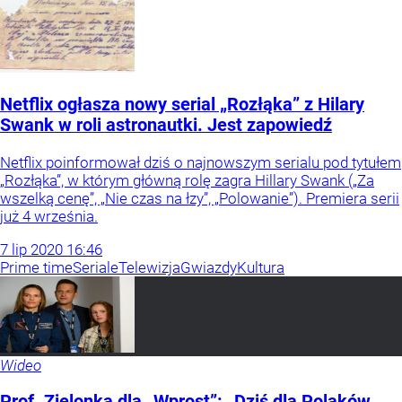
Netflix ogłasza nowy serial „Rozłąka” z Hilary
Swank w roli astronautki. Jest zapowiedź
Netflix poinformował dziś o najnowszym serialu pod tytułem
„Rozłąka”, w którym główną rolę zagra Hillary Swank („Za
wszelką cenę”, „Nie czas na łzy”, „Polowanie”). Premiera serii
już 4 września.
7
lip
2020
16:46
Prime time
Seriale
Telewizja
Gwiazdy
Kultura
Wideo
Prof. Zielonka dla „Wprost”: „Dziś dla Polaków