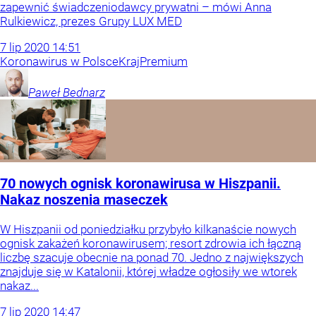
zapewnić świadczeniodawcy prywatni – mówi Anna
Rulkiewicz, prezes Grupy LUX MED
7
lip
2020
14:51
Koronawirus w Polsce
Kraj
Premium
Paweł
Bednarz
70 nowych ognisk koronawirusa w Hiszpanii.
Nakaz noszenia maseczek
W Hiszpanii od poniedziałku przybyło kilkanaście nowych
ognisk zakażeń koronawirusem; resort zdrowia ich łączną
liczbę szacuje obecnie na ponad 70. Jedno z największych
znajduje się w Katalonii, której władze ogłosiły we wtorek
nakaz...
7
lip
2020
14:47