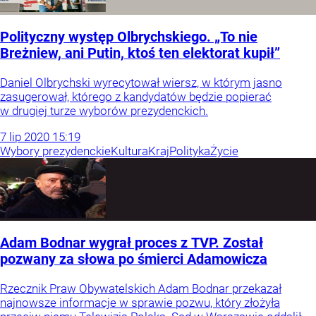
Polityczny występ Olbrychskiego. „To nie
Breżniew, ani Putin, ktoś ten elektorat kupił”
Daniel Olbrychski wyrecytował wiersz, w którym jasno
zasugerował, którego z kandydatów będzie popierać
w drugiej turze wyborów prezydenckich.
7
lip
2020
15:19
Wybory prezydenckie
Kultura
Kraj
Polityka
Życie
Adam Bodnar wygrał proces z TVP. Został
pozwany za słowa po śmierci Adamowicza
Rzecznik Praw Obywatelskich Adam Bodnar przekazał
najnowsze informacje w sprawie pozwu, który złożyła