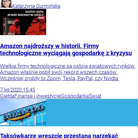
Katarzyna
Gurmińska
Amazon najdroższy w historii. Firmy
technologiczne wyciągają gospodarkę z kryzysu
Wielkie firmy technologiczne są ostoją światowych rynków.
Amazon właśnie pobił swój rekord wszech czasów.
Wcześniej zrobiły to Zoom, Tesla, PayPal, czy Nvidia.
7
lip
2020
15:45
Giełda
Finanse i inwestycje
Gospodarka
Świat
Taksówkarze wreszcie przestaną narzekać