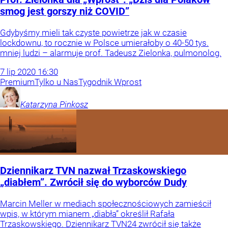
smog jest gorszy niż COVID”
Gdybyśmy mieli tak czyste powietrze jak w czasie
lockdownu, to rocznie w Polsce umierałoby o 40-50 tys.
mniej ludzi – alarmuje prof. Tadeusz Zielonka, pulmonolog.
7
lip
2020
16:30
Premium
Tylko u Nas
Tygodnik Wprost
Katarzyna
Pinkosz
Dziennikarz TVN nazwał Trzaskowskiego
„diabłem”. Zwrócił się do wyborców Dudy
Marcin Meller w mediach społecznościowych zamieścił
wpis, w którym mianem „diabła” określił Rafała
Trzaskowskiego. Dziennikarz TVN24 zwrócił się także