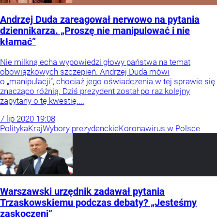
Andrzej Duda zareagował nerwowo na pytania
dziennikarza. „Proszę nie manipulować i nie
kłamać”
Nie milkną echa wypowiedzi głowy państwa na temat
obowiązkowych szczepień. Andrzej Duda mówi
o „manipulacji”, chociaż jego oświadczenia w tej sprawie się
znacząco różnią. Dziś prezydent został po raz kolejny
zapytany o tę kwestię....
7
lip
2020
19:08
Polityka
Kraj
Wybory prezydenckie
Koronawirus w Polsce
Warszawski urzędnik zadawał pytania
Trzaskowskiemu podczas debaty? „Jesteśmy
zaskoczeni”