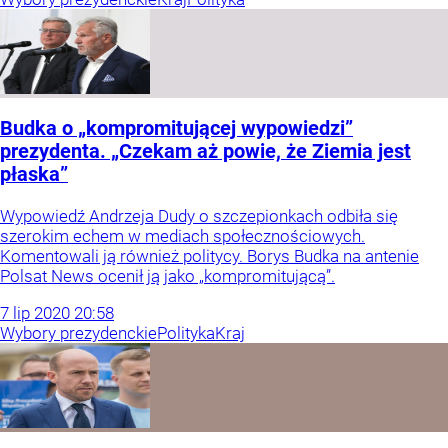
Budka o „kompromitującej wypowiedzi”
prezydenta. „Czekam aż powie, że Ziemia jest
płaska”
Wypowiedź Andrzeja Dudy o szczepionkach odbiła się
szerokim echem w mediach społecznościowych.
Komentowali ją również politycy. Borys Budka na antenie
Polsat News ocenił ją jako „kompromitującą”.
7
lip
2020
20:58
Wybory prezydenckie
Polityka
Kraj