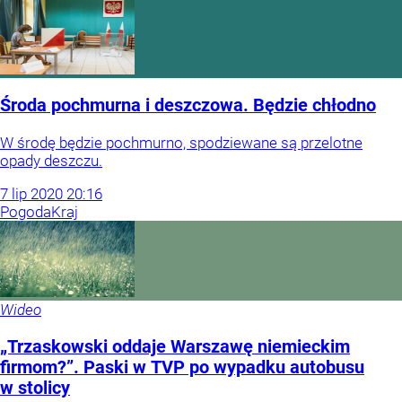
Środa pochmurna i deszczowa. Będzie chłodno
W środę będzie pochmurno, spodziewane są przelotne
opady deszczu.
7
lip
2020
20:16
Pogoda
Kraj
Wideo
„Trzaskowski oddaje Warszawę niemieckim
firmom?”. Paski w TVP po wypadku autobusu
w stolicy