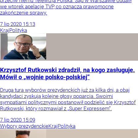
przeciw niemu Telewizja Polska. Sąd w Warszawie oddalił
we wtorek apelację TVP, co oznacza prawomocne
zakończenie sprawy.
7
lip
2020
15:13
Kraj
Polityka
Krzysztof Rutkowski zdradził, na kogo zasługuje.
Mówił o „wojnie polsko-polskiej”
Druga tura wyborów prezydenckich już za kilka dni, a obaj
kandydaci zyskują kolejne głosy poparcia. Swoimi
sympatiami politycznymi postanowił podzielić się Krzysztof
Rutkowski, który rozmawiał z „Super Expressem”.
7
lip
2020
15:09
Wybory prezydenckie
Kraj
Polityka