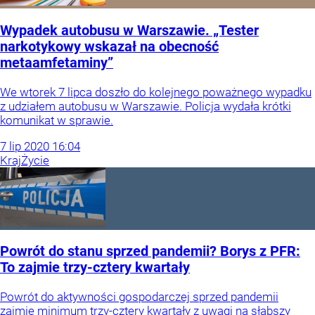
Wypadek autobusu w Warszawie. „Tester
narkotykowy wskazał na obecność
metaamfetaminy”
We wtorek 7 lipca doszło do kolejnego poważnego wypadku
z udziałem autobusu w Warszawie. Policja wydała krótki
komunikat w sprawie.
7
lip
2020
16:04
Kraj
Życie
Powrót do stanu sprzed pandemii? Borys z PFR:
To zajmie trzy-cztery kwartały
Powrót do aktywności gospodarczej sprzed pandemii
zajmie minimum trzy-cztery kwartały z uwagi na słabszy