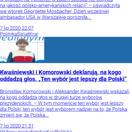
na jakość polsko-amerykańskich relacji” – oświadczyła
we wtorek Georgette Mosbacher. Dzień wcześniej
ambasador USA w Warszawie poróżniła...
7
lip
2020
22:07
Polityka
Świat
Kraj
Kwaśniewski i Komorowski deklarują, na kogo
oddadzą głos. „Ten wybór jest lepszy dla Polski”
Bronisław Komorowski i Aleksander Kwaśniewski wskazali,
na kogo oddadzą głos w drugiej turze wyborów
prezydenckich. – W tym momencie ten wybór jest lepszy
dla Polski, ten wybór jest wyborem nadziei na to, że Polska
zmieni się, że Polska...
7
lip
2020
21:31
Wybory prezydenckie
Kraj
Polityka