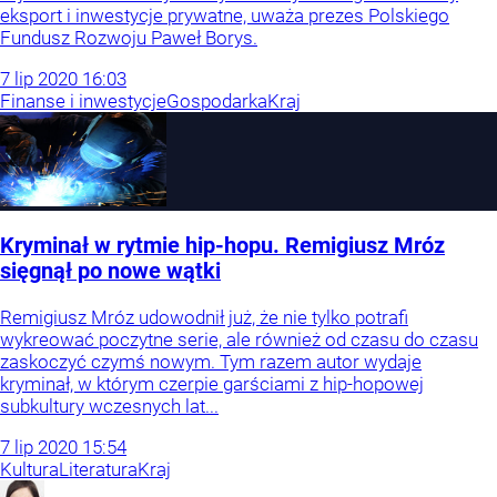
eksport i inwestycje prywatne, uważa prezes Polskiego
Fundusz Rozwoju Paweł Borys.
7
lip
2020
16:03
Finanse i inwestycje
Gospodarka
Kraj
Kryminał w rytmie hip-hopu. Remigiusz Mróz
sięgnął po nowe wątki
Remigiusz Mróz udowodnił już, że nie tylko potrafi
wykreować poczytne serie, ale również od czasu do czasu
zaskoczyć czymś nowym. Tym razem autor wydaje
kryminał, w którym czerpie garściami z hip-hopowej
subkultury wczesnych lat...
7
lip
2020
15:54
Kultura
Literatura
Kraj