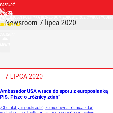
PRZEJDŹ
NA
WPROST
STRONĘ
WIADOMOŚCI
POLITYKA
BIZNES
DOM
ZDROWIE
ROZRYWKA
TYGODN
GŁÓWNĄ
Newsroom
7 lipca 2020
UBSKRYBUJ
ZALOGUJ
MENU
7 LIPCA 2020
Ambasador USA wraca do sporu z europosłanką
PiS. Pisze o „różnicy zdań”
„Chciałabym podkreślić, ze niedawna różnica zdań
w dyskusji na Twitterze w żaden sposób nie wpływa