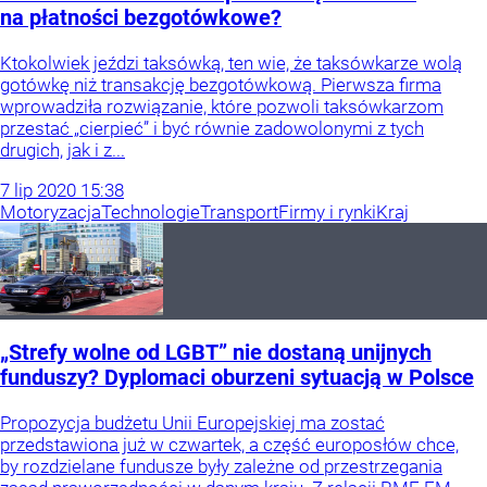
na płatności bezgotówkowe?
Ktokolwiek jeździ taksówką, ten wie, że taksówkarze wolą
gotówkę niż transakcję bezgotówkową. Pierwsza firma
wprowadziła rozwiązanie, które pozwoli taksówkarzom
przestać „cierpieć” i być równie zadowolonymi z tych
drugich, jak i z...
7
lip
2020
15:38
Motoryzacja
Technologie
Transport
Firmy i rynki
Kraj
„Strefy wolne od LGBT” nie dostaną unijnych
funduszy? Dyplomaci oburzeni sytuacją w Polsce
Propozycja budżetu Unii Europejskiej ma zostać
przedstawiona już w czwartek, a część europosłów chce,
by rozdzielane fundusze były zależne od przestrzegania