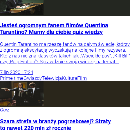
Jesteś ogromnym fanem filmów Quentina
Tarantino? Mamy dla ciebie quiz wiedzy
Quentin Tarantino ma rzeszę fanów na całym świecie, którzy
z ogromną ekscytacją wyczekują na kolejne filmy reżysera.
Kto z nas nie zna klasyków takich jak „Wściekłe psy”, „Kill Bill”
czy „Pulp Fiction”? Sprawdźcie swoją wiedzę na temat...
7
lip
2020
17:24
Prime time
Gwiazdy
Telewizja
Kultura
Film
Quiz
Szara strefa w branży pogrzebowej? Straty
to nawet 220 mln zł rocznie