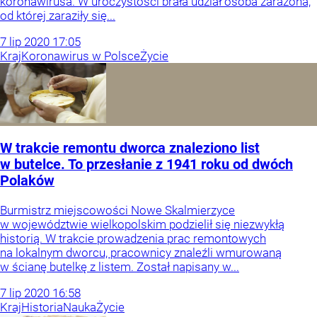
koronawirusa. W uroczystości brała udział osoba zarażona,
od której zaraziły się...
7
lip
2020
17:05
Kraj
Koronawirus w Polsce
Życie
W trakcie remontu dworca znaleziono list
w butelce. To przesłanie z 1941 roku od dwóch
Polaków
Burmistrz miejscowości Nowe Skalmierzyce
w województwie wielkopolskim podzielił się niezwykłą
historią. W trakcie prowadzenia prac remontowych
na lokalnym dworcu, pracownicy znaleźli wmurowaną
w ścianę butelkę z listem. Został napisany w...
7
lip
2020
16:58
Kraj
Historia
Nauka
Życie