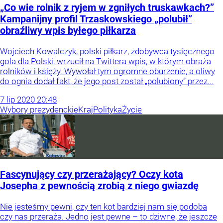
„Co wie rolnik z ryjem w zgniłych truskawkach?”
Kampanijny profil Trzaskowskiego „polubił”
obraźliwy wpis byłego piłkarza
Wojciech Kowalczyk, polski piłkarz, zdobywca tysięcznego
gola dla Polski, wrzucił na Twittera wpis, w którym obraża
rolników i księży. Wywołał tym ogromne oburzenie, a oliwy
do ognia dodał fakt, że jego post został „polubiony” przez...
7
lip
2020
20:48
Wybory prezydenckie
Kraj
Polityka
Życie
Fascynujący czy przerażający? Oczy kota
Josepha z pewnością zrobią z niego gwiazdę
Nie jesteśmy pewni, czy ten kot bardziej nam się podoba
czy nas przeraża. Jedno jest pewne – to dziwne, że jeszcze