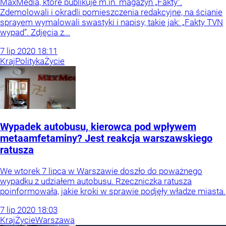
MaxMedia, które publikuje m.in. magazyn „Fakty”.
Zdemolowali i okradli pomieszczenia redakcyjne, na ścianie
sprayem wymalowali swastyki i napisy, takie jak: „Fakty TVN
wypad”. Zdjęcia z...
7
lip
2020
18:11
Kraj
Polityka
Życie
Wypadek autobusu, kierowca pod wpływem
metaamfetaminy? Jest reakcja warszawskiego
ratusza
We wtorek 7 lipca w Warszawie doszło do poważnego
wypadku z udziałem autobusu. Rzeczniczka ratusza
poinformowała, jakie kroki w sprawie podjęły władze miasta.
7
lip
2020
18:03
Kraj
Życie
Warszawa