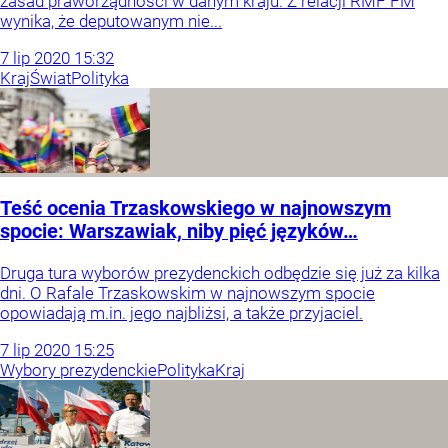
zasad praworządności w danym kraju. Z relacji RMF FM
wynika, że deputowanym nie...
7
lip
2020
15:32
Kraj
Świat
Polityka
Teść ocenia Trzaskowskiego w najnowszym
spocie: Warszawiak, niby pięć języków…
Druga tura wyborów prezydenckich odbędzie się już za kilka
dni. O Rafale Trzaskowskim w najnowszym spocie
opowiadają m.in. jego najbliżsi, a także przyjaciel.
7
lip
2020
15:25
Wybory prezydenckie
Polityka
Kraj