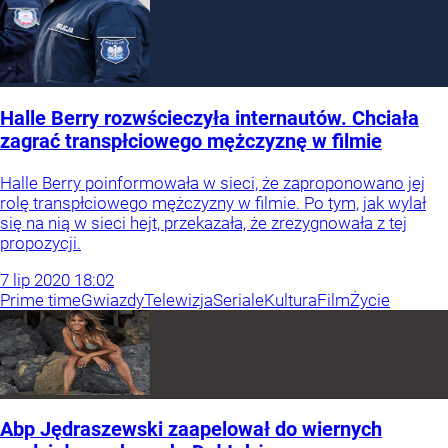
Halle Berry rozwścieczyła internautów. Chciała
zagrać transpłciowego mężczyznę w filmie
Halle Berry poinformowała w sieci, że zaproponowano jej
rolę transpłciowego mężczyzny w filmie. Po tym, jak wylał
się na nią w sieci hejt, przekazała, że zrezygnowała z tej
propozycji.
7
lip
2020
18:02
Prime time
Gwiazdy
Telewizja
Seriale
Kultura
Film
Życie
Abp Jędraszewski zaapelował do wiernych