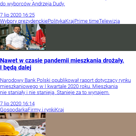
do wyborców Andrzeja Dudy.
7
lip
2020
16:25
Wybory prezydenckie
Polityka
Kraj
Prime time
Telewizja
Nawet w czasie pandemii mieszkania drożały.
I będą dalej
Narodowy Bank Polski opublikował raport dotyczący rynku
mieszkaniowego w I kwartale 2020 roku. Mieszkania
nie staniały i nie stanieją. Stanieje za to wynajem.
7
lip
2020
16:14
Gospodarka
Firmy i rynki
Kraj