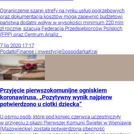
Ograniczenie szarej strefy na rynku usług pogrzebowych
oraz dokumentacja kosztów mogą zapewnić budżetowi
państwa dodatni wpływ w wysokości minimum 220 mln
zł rocznie, szacują Federacja Przedsiębiorców Polskich
(FPP) oraz Centrum Analiz...
7
lip
2020
17:17
Podatki
Finanse i inwestycje
Gospodarka
Kraj
Przyjęcie pierwszokomunijne ogniskiem
koronawirusa. „Pozytywny wynik najpierw
potwierdzono u ciotki dziecka”
U ośmiu osób, które pod koniec czerwca uczestniczyły
w przyjęciu z okazji Pierwszej Komunii Świętej w Wieniawie
(Mazowieckie) została potwierdzona obecność