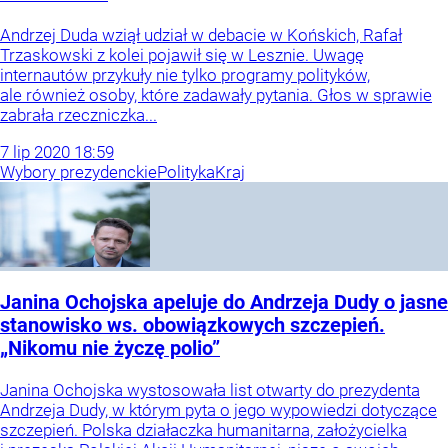
Andrzej Duda wziął udział w debacie w Końskich, Rafał
Trzaskowski z kolei pojawił się w Lesznie. Uwagę
internautów przykuły nie tylko programy polityków,
ale również osoby, które zadawały pytania. Głos w sprawie
zabrała rzeczniczka...
7
lip
2020
18:59
Wybory prezydenckie
Polityka
Kraj
Janina Ochojska apeluje do Andrzeja Dudy o jasne
stanowisko ws. obowiązkowych szczepień.
„Nikomu nie życzę polio”
Janina Ochojska wystosowała list otwarty do prezydenta
Andrzeja Dudy, w którym pyta o jego wypowiedzi dotyczące
szczepień. Polska działaczka humanitarna, założycielka