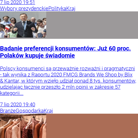
7
lip
2020
19:51
Wybory prezydenckie
Polityka
Kraj
Badanie preferencji konsumentów: Już 60 proc.
Polaków kupuje świadomie
Polscy konsumenci są przeważnie rozważni i pragmatyczni
- tak wynika z Raportu 2020 FMCG Brands We Shop by Blix
& Kantar, w którym wzięło udział ponad 8 tys. konsumentów,
udzielając łącznie przeszło 2 mln opinii w zakresie 57
kategorii...
7
lip
2020
19:40
Branże
Gospodarka
Kraj