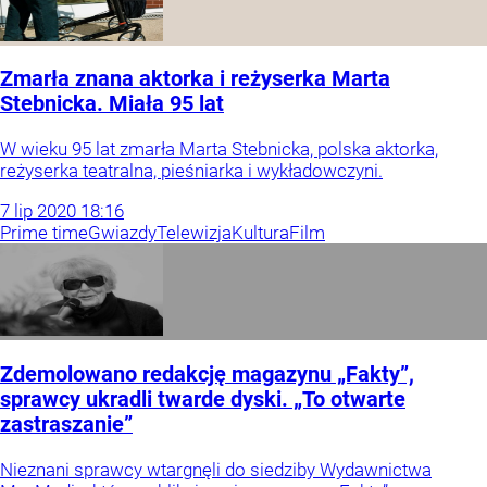
Zmarła znana aktorka i reżyserka Marta
Stebnicka. Miała 95 lat
W wieku 95 lat zmarła Marta Stebnicka, polska aktorka,
reżyserka teatralna, pieśniarka i wykładowczyni.
7
lip
2020
18:16
Prime time
Gwiazdy
Telewizja
Kultura
Film
Zdemolowano redakcję magazynu „Fakty”,
sprawcy ukradli twarde dyski. „To otwarte
zastraszanie”
Nieznani sprawcy wtargnęli do siedziby Wydawnictwa