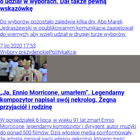
o udział w wyborach. Dał także pewną
wskazówkę
Do wyborów pozostało zaledwie kilka dni. Abp Marek
Jędraszewski w opublikowanym komunikacie zaapelował
do wiernych, aby wzięli udział w drugiej turze wyborów.
7
lip
2020
17:53
Wybory prezydenckie
Polityka
Kraj
„Ja, Ennio Morricone, umarłem”. Legendarny
kompozytor napisał swój nekrolog. Żegna
przyjaciół i rodzinę
W poniedziałek 6 lipca, w wieku 91 lat zmarł Ennio
Morricone, legendarny kompozytor i dyrygent, autor muzyki
do ponad 500 filmów. Dziś włoskie media poinformowały,
że artysta napisał swój własny nekrolog, którego treść