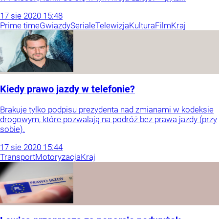
17
sie
2020
15:48
Prime time
Gwiazdy
Seriale
Telewizja
Kultura
Film
Kraj
Kiedy prawo jazdy w telefonie?
Brakuje tylko podpisu prezydenta nad zmianami w kodeksie
drogowym, które pozwalają na podróż bez prawa jazdy (przy
sobie).
17
sie
2020
15:44
Transport
Motoryzacja
Kraj