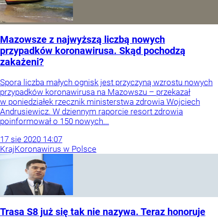
Mazowsze z najwyższą liczbą nowych
przypadków koronawirusa. Skąd pochodzą
zakażeni?
Spora liczba małych ognisk jest przyczyną wzrostu nowych
przypadków koronawirusa na Mazowszu – przekazał
w poniedziałek rzecznik ministerstwa zdrowia Wojciech
Andrusiewicz. W dziennym raporcie resort zdrowia
poinformował o 150 nowych...
17
sie
2020
14:07
Kraj
Koronawirus w Polsce
Trasa S8 już się tak nie nazywa. Teraz honoruje