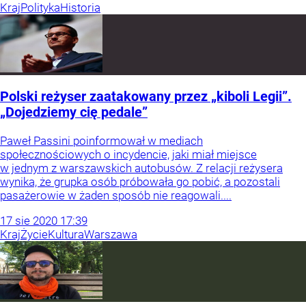
Kraj
Polityka
Historia
Polski reżyser zaatakowany przez „kiboli Legii”.
„Dojedziemy cię pedale”
Paweł Passini poinformował w mediach
społecznościowych o incydencie, jaki miał miejsce
w jednym z warszawskich autobusów. Z relacji reżysera
wynika, że grupka osób próbowała go pobić, a pozostali
pasażerowie w żaden sposób nie reagowali....
17
sie
2020
17:39
Kraj
Życie
Kultura
Warszawa