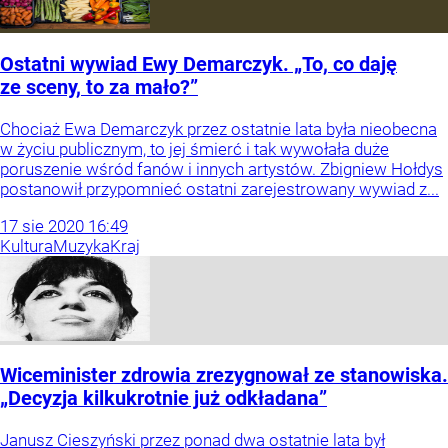
Ostatni wywiad Ewy Demarczyk. „To, co daję
ze sceny, to za mało?”
Chociaż Ewa Demarczyk przez ostatnie lata była nieobecna
w życiu publicznym, to jej śmierć i tak wywołała duże
poruszenie wśród fanów i innych artystów. Zbigniew Hołdys
postanowił przypomnieć ostatni zarejestrowany wywiad z...
17
sie
2020
16:49
Kultura
Muzyka
Kraj
Wiceminister zdrowia zrezygnował ze stanowiska.
„Decyzja kilkukrotnie już odkładana”
Janusz Cieszyński przez ponad dwa ostatnie lata był