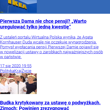
Pierwsza Dama nie chce pensji? „Warto
uregulować tylko jedną kwestię”
Z ustaleń portalu Wirtualna Polska wynika, że Agata
Kornhauser-Duda wcale nie oczekuje wynagrodzenia.
Pomysł wypłacania pensji Pierwszej Damie pojawił się
w nowelizacji ustawy o zarobkach najważniejszych osób
w państwie.
17
sie
2020
19:55
Polityka
Kraj
Życie
Budka krytykowany za ustawę o podwyżkach.
Zimoch: Powinien zrezygnować