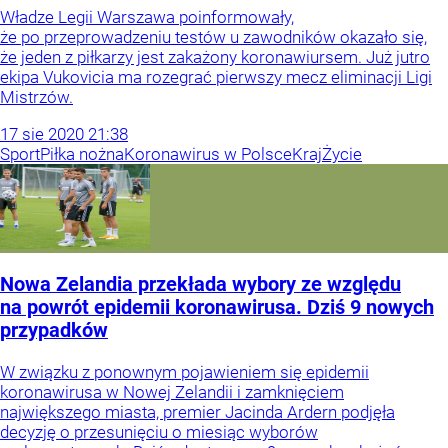
Władze Legii Warszawa poinformowały,
że po przeprowadzeniu testów u zawodników okazało się,
że jeden z piłkarzy jest zakażony koronawiursem. Już jutro
ekipa Vukovicia ma rozegrać pierwszy mecz eliminacji Ligi
Mistrzów.
17
sie
2020
21:38
Sport
Piłka nożna
Koronawirus w Polsce
Kraj
Życie
Nowa Zelandia przekłada wybory ze względu
na powrót epidemii koronawirusa. Dziś 9 nowych
przypadków
W związku z ponownym pojawieniem się epidemii
koronawirusa w Nowej Zelandii i zamknięciem
największego miasta, premier Jacinda Ardern podjęła
decyzję o przesunięciu o miesiąc wyborów