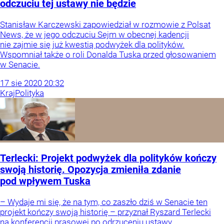
odczuciu tej ustawy nie będzie
Stanisław Karczewski zapowiedział w rozmowie z Polsat
News, że w jego odczuciu Sejm w obecnej kadencji
nie zajmie się już kwestią podwyżek dla polityków.
Wspomniał także o roli Donalda Tuska przed głosowaniem
w Senacie.
17
sie
2020
20:32
Kraj
Polityka
Terlecki: Projekt podwyżek dla polityków kończy
swoją historię. Opozycja zmieniła zdanie
pod wpływem Tuska
– Wydaje mi się, że na tym, co zaszło dziś w Senacie ten
projekt kończy swoją historię – przyznał Ryszard Terlecki
na konferencji prasowej po odrzuceniu ustawy