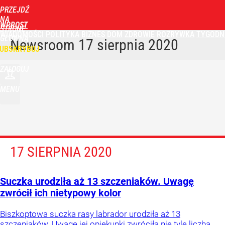
PRZEJDŹ
NA
WPROST
STRONĘ
WIADOMOŚCI
POLITYKA
BIZNES
DOM
ZDROWIE
ROZRYWKA
TYGODN
GŁÓWNĄ
Newsroom
17 sierpnia 2020
UBSKRYBUJ
ZALOGUJ
MENU
17 SIERPNIA 2020
Suczka urodziła aż 13 szczeniaków. Uwagę
zwrócił ich nietypowy kolor
Biszkoptowa suczka rasy labrador urodziła aż 13
szczeniaków. Uwagę jej opiekunki zwróciła nie tyle liczba