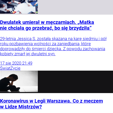
Dwulatek umierał w męczarniach. „Matka
nie chciała go przebrać, bo się brzydziła”
29-letnia Jessica S. została skazana na karę siedmiu i pół
roku pozbawienia wolności za zaniedbania, które
doprowadziły do śmierci dziecka. Z powodu zachowania
kobiety zmarł jej dwuletni syn.
17
sie
2020
21:49
Świat
Życie
Koronawirus w Legii Warszawa. Co z meczem
w Lidze Mistrzów?