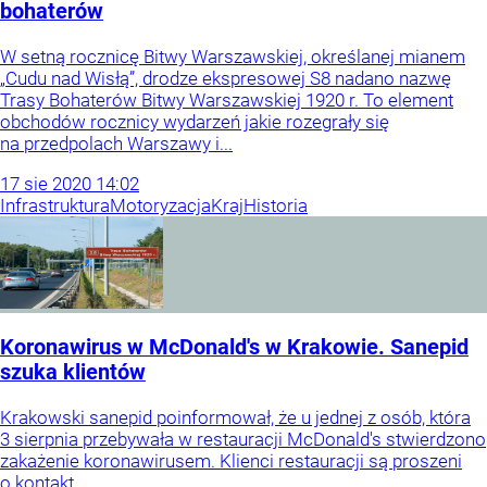
bohaterów
W setną rocznicę Bitwy Warszawskiej, określanej mianem
„Cudu nad Wisłą”, drodze ekspresowej S8 nadano nazwę
Trasy Bohaterów Bitwy Warszawskiej 1920 r. To element
obchodów rocznicy wydarzeń jakie rozegrały się
na przedpolach Warszawy i...
17
sie
2020
14:02
Infrastruktura
Motoryzacja
Kraj
Historia
Koronawirus w McDonald's w Krakowie. Sanepid
szuka klientów
Krakowski sanepid poinformował, że u jednej z osób, która
3 sierpnia przebywała w restauracji McDonald's stwierdzono
zakażenie koronawirusem. Klienci restauracji są proszeni
o kontakt.