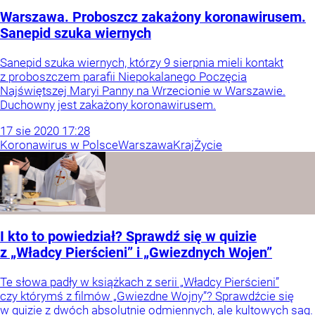
Warszawa. Proboszcz zakażony koronawirusem.
Sanepid szuka wiernych
Sanepid szuka wiernych, którzy 9 sierpnia mieli kontakt
z proboszczem parafii Niepokalanego Poczęcia
Najświętszej Maryi Panny na Wrzecionie w Warszawie.
Duchowny jest zakażony koronawirusem.
17
sie
2020
17:28
Koronawirus w Polsce
Warszawa
Kraj
Życie
I kto to powiedział? Sprawdź się w quizie
z „Władcy Pierścieni” i „Gwiezdnych Wojen”
Te słowa padły w książkach z serii „Władcy Pierścieni”
czy którymś z filmów „Gwiezdne Wojny”? Sprawdźcie się
w quizie z dwóch absolutnie odmiennych, ale kultowych sag.