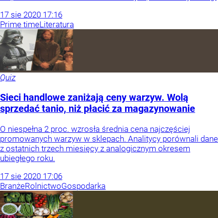
17
sie
2020
17:16
Prime time
Literatura
Quiz
Sieci handlowe zaniżają ceny warzyw. Wolą
sprzedać tanio, niż płacić za magazynowanie
O niespełna 2 proc. wzrosła średnia cena najczęściej
promowanych warzyw w sklepach. Analitycy porównali dane
z ostatnich trzech miesięcy z analogicznym okresem
ubiegłego roku.
17
sie
2020
17:06
Branże
Rolnictwo
Gospodarka