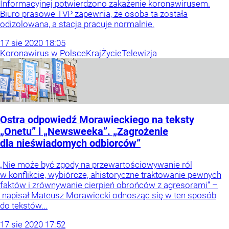
Informacyjnej potwierdzono zakażenie koronawirusem.
Biuro prasowe TVP zapewnia, że osoba ta została
odizolowana, a stacja pracuje normalnie.
17
sie
2020
18:05
Koronawirus w Polsce
Kraj
Życie
Telewizja
Ostra odpowiedź Morawieckiego na teksty
„Onetu” i „Newsweeka”. „Zagrożenie
dla nieświadomych odbiorców”
„Nie może być zgody na przewartościowywanie ról
w konflikcie, wybiórcze, ahistoryczne traktowanie pewnych
faktów i zrównywanie cierpień obrońców z agresorami” –
napisał Mateusz Morawiecki odnosząc się w ten sposób
do tekstów...
17
sie
2020
17:52