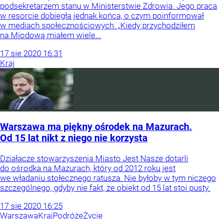
podsekretarzem stanu w Ministerstwie Zdrowia. Jego praca
w resorcie dobiegła jednak końca, o czym poinformował
w mediach społecznościowych. „Kiedy przychodziłem
na Miodową miałem wiele...
17
sie
2020
16:31
Kraj
Warszawa ma piękny ośrodek na Mazurach.
Od 15 lat nikt z niego nie korzysta
Działacze stowarzyszenia Miasto Jest Nasze dotarli
do ośrodka na Mazurach, który od 2012 roku jest
we władaniu stołecznego ratusza. Nie byłoby w tym niczego
szczególnego, gdyby nie fakt, że obiekt od 15 lat stoi pusty.
17
sie
2020
16:25
Warszawa
Kraj
Podróże
Życie