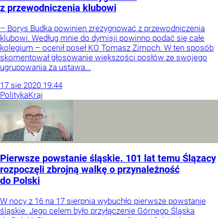
z przewodniczenia klubowi
– Borys Budka powinien zrezygnować z przewodniczenia
klubowi. Według mnie do dymisji powinno podać się całe
kolegium – ocenił poseł KO Tomasz Zimoch. W ten sposób
skomentował głosowanie większości posłów ze swojego
ugrupowania za ustawa...
17
sie
2020
19:44
Polityka
Kraj
Pierwsze powstanie śląskie. 101 lat temu Ślązacy
rozpoczęli zbrojną walkę o przynależność
do Polski
W nocy z 16 na 17 sierpnia wybuchło pierwsze powstanie
śląskie. Jego celem było przyłączenie Górnego Śląska