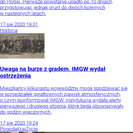
do Polski. Pierwsze powstanie upadło po 10 dniach,
przygotowując jednak grunt do dwóch kolejnych
w następnych latach.
17
sie
2020
19:31
Historia
Uwaga na burze z gradem. IMGW wydał
ostrzeżenia
Mieszkańcy kilkunastu województw mogą spodziewać się
w poniedziałek gwałtownych zjawisk atmosferycznych,
o czym poinformował IMGW. Instytutucja wydała alerty
pierwszego i drugiego stopnia, które będą obowiązywały
do godzin wieczornych.
17
sie
2020
19:24
Pogoda
Kraj
Życie