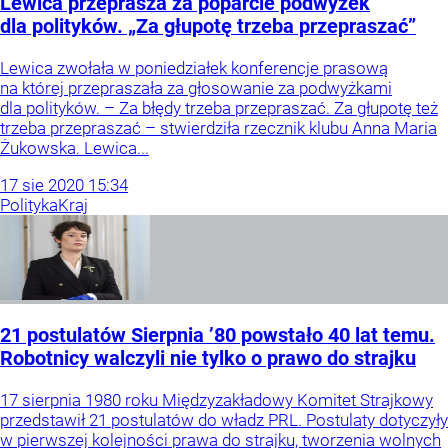
Lewica przeprasza za poparcie podwyżek
dla polityków. „Za głupotę trzeba przepraszać”
Lewica zwołała w poniedziałek konferencje prasową
na której przepraszała za głosowanie za podwyżkami
dla polityków. – Za błędy trzeba przepraszać. Za głupotę też
trzeba przepraszać – stwierdziła rzecznik klubu Anna Maria
Żukowska. Lewica...
17
sie
2020
15:34
Polityka
Kraj
21 postulatów Sierpnia ’80 powstało 40 lat temu.
Robotnicy walczyli nie tylko o prawo do strajku
17 sierpnia 1980 roku Międzyzakładowy Komitet Strajkowy
przedstawił 21 postulatów do władz PRL. Postulaty dotyczyły
w pierwszej kolejności prawa do strajku, tworzenia wolnych