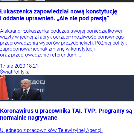
Łukaszenka zapowiedział nową konstytucję
i oddanie uprawnień. „Ale nie pod presją”
Alaksandr Łukaszenka podczas swojej poniedziałkowej
wizyty w jednej z fabryk odrzucił możliwość ponownego
przeprowadzenia wyborów prezydenckich. Później polityk
zaproponował jednak zmianę w konstytucji
oraz przeprowadzenie referendum....
17
sie
2020
18:21
Świat
Polityka
Koronawirus u pracownika TAI. TVP: Programy są
normalnie nagrywane
U jednego z pracowników Telewizyjnej Agencji