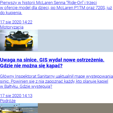
Pierwszy w historii McLaren Senna “Ride-On” i trzeci
w ofercie model dla dzieci, po McLaren P1TM oraz 720S, już
do kupienia.
17
sie
2020
14:22
Motoryzacja
Uwaga na sinice. GIS wydał nowe ostrzeżenia.
Gdzie nie można się kąpać?
Główny Inspektorat Sanitarny uaktualnił mapę występowania
sinic. Powinien się z nią zapoznać każdy, kto planuje kąpiel
w Bałtyku. Gdzie występują?
17
sie
2020
14:13
Podróże