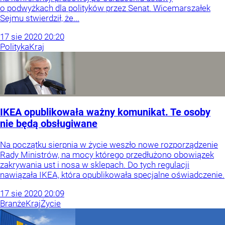
o podwyżkach dla polityków przez Senat. Wicemarszałek
Sejmu stwierdził, że...
17
sie
2020
20:20
Polityka
Kraj
IKEA opublikowała ważny komunikat. Te osoby
nie będą obsługiwane
Na początku sierpnia w życie weszło nowe rozporządzenie
Rady Ministrów, na mocy którego przedłużono obowiązek
zakrywania ust i nosa w sklepach. Do tych regulacji
nawiązała IKEA, która opublikowała specjalne oświadczenie.
17
sie
2020
20:09
Branże
Kraj
Życie