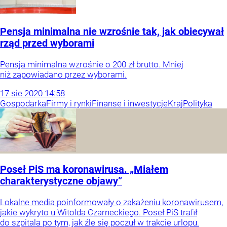
Pensja minimalna nie wzrośnie tak, jak obiecywał
rząd przed wyborami
Pensja minimalna wzrośnie o 200 zł brutto. Mniej
niż zapowiadano przez wyborami.
17
sie
2020
14:58
Gospodarka
Firmy i rynki
Finanse i inwestycje
Kraj
Polityka
Poseł PiS ma koronawirusa. „Miałem
charakterystyczne objawy”
Lokalne media poinformowały o zakażeniu koronawirusem,
jakie wykryto u Witolda Czarneckiego. Poseł PiS trafił
do szpitala po tym, jak źle się poczuł w trakcie urlopu.