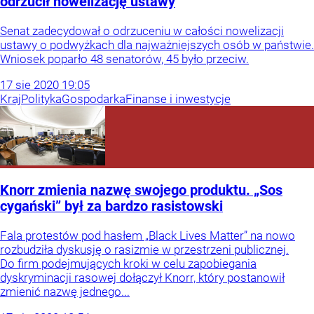
odrzucił nowelizację ustawy
Senat zadecydował o odrzuceniu w całości nowelizacji
ustawy o podwyżkach dla najważniejszych osób w państwie.
Wniosek poparło 48 senatorów, 45 było przeciw.
17
sie
2020
19:05
Kraj
Polityka
Gospodarka
Finanse i inwestycje
Knorr zmienia nazwę swojego produktu. „Sos
cygański” był za bardzo rasistowski
Fala protestów pod hasłem „Black Lives Matter” na nowo
rozbudziła dyskusję o rasizmie w przestrzeni publicznej.
Do firm podejmujących kroki w celu zapobiegania
dyskryminacji rasowej dołączył Knorr, który postanowił
zmienić nazwę jednego...