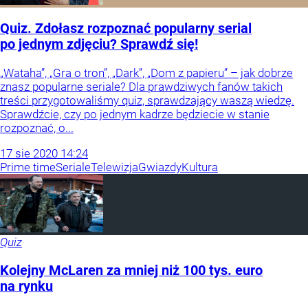
Quiz. Zdołasz rozpoznać popularny serial
po jednym zdjęciu? Sprawdź się!
„Wataha”, „Gra o tron”, „Dark”, „Dom z papieru” – jak dobrze
znasz popularne seriale? Dla prawdziwych fanów takich
treści przygotowaliśmy quiz, sprawdzający waszą wiedzę.
Sprawdźcie, czy po jednym kadrze będziecie w stanie
rozpoznać, o...
17
sie
2020
14:24
Prime time
Seriale
Telewizja
Gwiazdy
Kultura
Quiz
Kolejny McLaren za mniej niż 100 tys. euro
na rynku