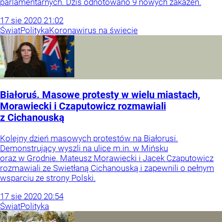
parlamentarnych. Dziś odnotowano 9 nowych zakażeń.
17
sie
2020
21:02
Świat
Polityka
Koronawirus na świecie
Białoruś. Masowe protesty w wielu miastach,
Morawiecki i Czaputowicz rozmawiali
z Cichanouską
Kolejny dzień masowych protestów na Białorusi.
Demonstrujący wyszli na ulice m.in. w Mińsku
oraz w Grodnie. Mateusz Morawiecki i Jacek Czaputowicz
rozmawiali ze Swietłaną Cichanouską i zapewnili o pełnym
wsparciu ze strony Polski.
17
sie
2020
20:54
Świat
Polityka