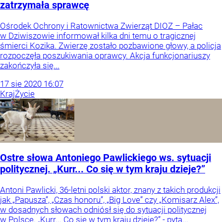
zatrzymała sprawcę
Ośrodek Ochrony i Ratownictwa Zwierząt DIOZ – Pałac
w Dziwiszowie informował kilka dni temu o tragicznej
śmierci Kozika. Zwierzę zostało pozbawione głowy, a policja
rozpoczęła poszukiwania oprawcy. Akcja funkcjonariuszy
zakończyła się...
17
sie
2020
16:07
Kraj
Życie
Ostre słowa Antoniego Pawlickiego ws. sytuacji
politycznej. „Kurr... Co się w tym kraju dzieje?”
Antoni Pawlicki, 36-letni polski aktor, znany z takich produkcji
jak „Papusza”, „Czas honoru”, „Big Love” czy „Komisarz Alex”,
w dosadnych słowach odniósł się do sytuacji politycznej
w Polsce. „Kurr... Co się w tym kraju dzieje?” - pyta...