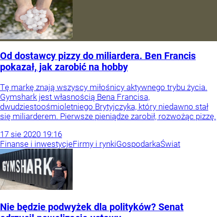
Od dostawcy pizzy do miliardera. Ben Francis
pokazał, jak zarobić na hobby
Tę markę znają wszyscy miłośnicy aktywnego trybu życia.
Gymshark jest własnością Bena Francisa,
dwudziestoośmioletniego Brytyjczyka, który niedawno stał
się miliarderem. Pierwsze pieniądze zarobił, rozwożąc pizzę.
17
sie
2020
19:16
Finanse i inwestycje
Firmy i rynki
Gospodarka
Świat
Nie będzie podwyżek dla polityków? Senat