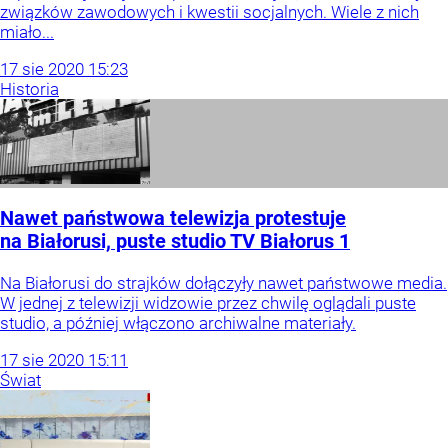
związków zawodowych i kwestii socjalnych. Wiele z nich
miało...
17
sie
2020
15:23
Historia
Nawet państwowa telewizja protestuje
na Białorusi, puste studio TV Białorus 1
Na Białorusi do strajków dołączyły nawet państwowe media.
W jednej z telewizji widzowie przez chwilę oglądali puste
studio, a później włączono archiwalne materiały.
17
sie
2020
15:11
Świat