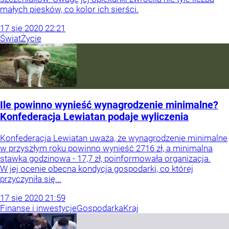
małych piesków, co kolor ich sierści.
17
sie
2020
22:21
Świat
Życie
Ile powinno wynieść wynagrodzenie minimalne?
Konfederacja Lewiatan podaje wyliczenia
Konfederacja Lewiatan uważa, że wynagrodzenie minimalne
w przyszłym roku powinno wynieść 2716 zł, a minimalna
stawka godzinowa - 17,7 zł, poinformowała organizacja.
W jej ocenie obecna kondycja gospodarki, co której
przyczyniła się...
17
sie
2020
21:59
Finanse i inwestycje
Gospodarka
Kraj