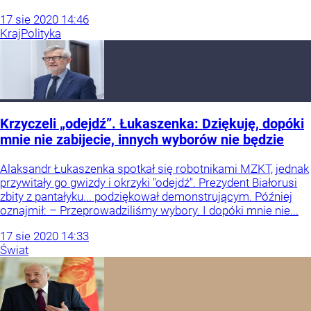
17
sie
2020
14:46
Kraj
Polityka
Krzyczeli „odejdź”. Łukaszenka: Dziękuję, dopóki
mnie nie zabijecie, innych wyborów nie będzie
Alaksandr Łukaszenka spotkał się robotnikami MZKT, jednak
przywitały go gwizdy i okrzyki "odejdź". Prezydent Białorusi
zbity z pantałyku... podziękował demonstrującym. Później
oznajmił: – Przeprowadziliśmy wybory. I dopóki mnie nie...
17
sie
2020
14:33
Świat