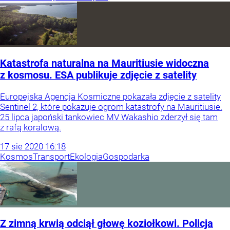
Katastrofa naturalna na Mauritiusie widoczna
z kosmosu. ESA publikuje zdjęcie z satelity
Europejska Agencja Kosmiczne pokazała zdjęcie z satelity
Sentinel 2, które pokazuje ogrom katastrofy na Mauritiusie.
25 lipca japoński tankowiec MV Wakashio zderzył się tam
z rafą koralową.
17
sie
2020
16:18
Kosmos
Transport
Ekologia
Gospodarka
Z zimną krwią odciął głowę koziołkowi. Policja