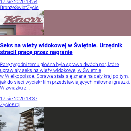
17
sie
2020
18:54
Branże
Świat
Życie
Seks na wieży widokowej w Świętnie. Urzędnik
stracił pracę przez nagranie
Parę tygodni temu głośna była sprawa dwóch par, które
uprawiały seks na wieży widokowej w Świetnie
w Wielkopolsce. Sprawa stała się znana na cały kraj po tym,
jak do sieci wyciekł film przedstawiających miłosne igraszki.
W związku z...
17
sie
2020
18:37
Życie
Kraj