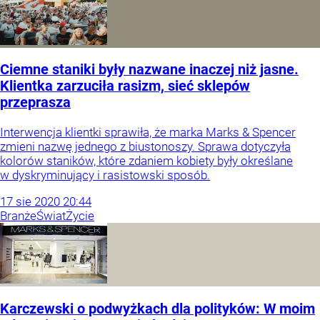
Ciemne staniki były nazwane inaczej niż jasne.
Klientka zarzuciła rasizm, sieć sklepów
przeprasza
Interwencja klientki sprawiła, że marka Marks & Spencer
zmieni nazwę jednego z biustonoszy. Sprawa dotyczyła
kolorów staników, które zdaniem kobiety były określane
w dyskryminujący i rasistowski sposób.
17
sie
2020
20:44
Branże
Świat
Życie
Karczewski o podwyżkach dla polityków: W moim