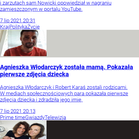
i zarzutach sam Nowicki opowiedział w nagraniu
zamieszczonym w portalu YouTube.
7
lip
2021
20:31
Kraj
Polityka
Życie
Agnieszka Włodarczyk została mamą. Pokazała
pierwsze zdjęcia dziecka
Agnieszka Włodarczyk i Robert Karaś zostali rodzicami.
W mediach społecznościowych para pokazała pierwsze
zdjęcia dziecka i zdradziła jego imię.
7
lip
2021
20:13
Prime time
Gwiazdy
Telewizja