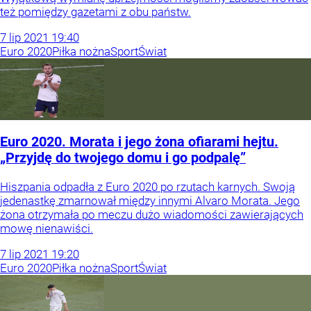
też pomiędzy gazetami z obu państw.
7
lip
2021
19:40
Euro 2020
Piłka nożna
Sport
Świat
Euro 2020. Morata i jego żona ofiarami hejtu.
„Przyjdę do twojego domu i go podpalę”
Hiszpania odpadła z Euro 2020 po rzutach karnych. Swoją
jedenastkę zmarnował między innymi Alvaro Morata. Jego
żona otrzymała po meczu dużo wiadomości zawierających
mowę nienawiści.
7
lip
2021
19:20
Euro 2020
Piłka nożna
Sport
Świat