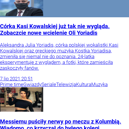
Córka Kasi Kowalskiej już tak nie wygląda.
Zobaczcie nowe wcielenie Oli Yoriadis
Aleksandra Julia Yoriadis, córka polskiej wokalistki Kasi
Kowalskiej oraz greckiego muzyka Kostka Yoriadisa,
zmieniła się niemal nie do poznania. 24-latka
eksperymentuje z wyglądem, a fotki, które zamieściła
zaskoczyły fanów.
7
lip
2021
20:51
Prime time
Gwiazdy
Seriale
Telewizja
Kultura
Muzyka
Messiemu puściły nerwy po meczu z Kolumbią.
Wiadomo, co krzyczał do byłego kolegi