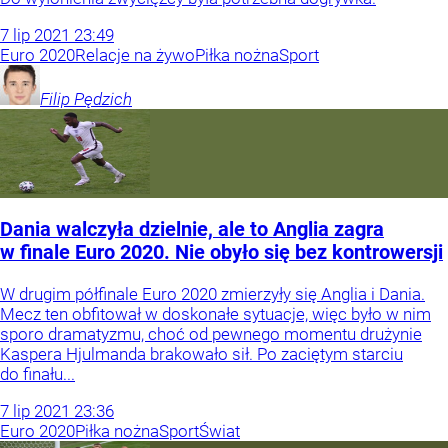
7
lip
2021
23:49
Euro 2020
Relacje na żywo
Piłka nożna
Sport
Filip
Pędzich
Dania walczyła dzielnie, ale to Anglia zagra
w finale Euro 2020. Nie obyło się bez kontrowersji
W drugim półfinale Euro 2020 zmierzyły się Anglia i Dania.
Mecz ten obfitował w doskonałe sytuacje, więc było w nim
sporo dramatyzmu, choć od pewnego momentu drużynie
Kaspera Hjulmanda brakowało sił. Po zaciętym starciu
do finału...
7
lip
2021
23:36
Euro 2020
Piłka nożna
Sport
Świat