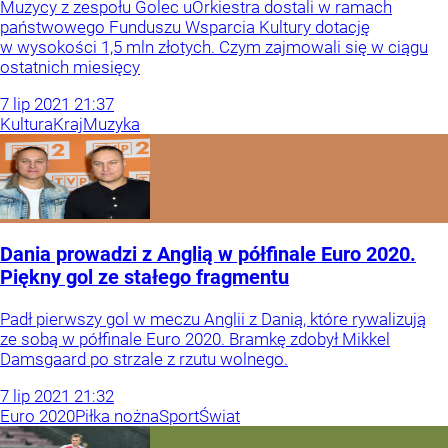
Muzycy z zespołu Golec uOrkiestra dostali w ramach
państwowego Funduszu Wsparcia Kultury dotację
w wysokości 1,5 mln złotych. Czym zajmowali się w ciągu
ostatnich miesięcy
7
lip
2021
21:37
Kultura
Kraj
Muzyka
Dania prowadzi z Anglią w półfinale Euro 2020.
Piękny gol ze stałego fragmentu
Padł pierwszy gol w meczu Anglii z Danią, które rywalizują
ze sobą w półfinale Euro 2020. Bramkę zdobył Mikkel
Damsgaard po strzale z rzutu wolnego.
7
lip
2021
21:32
Euro 2020
Piłka nożna
Sport
Świat