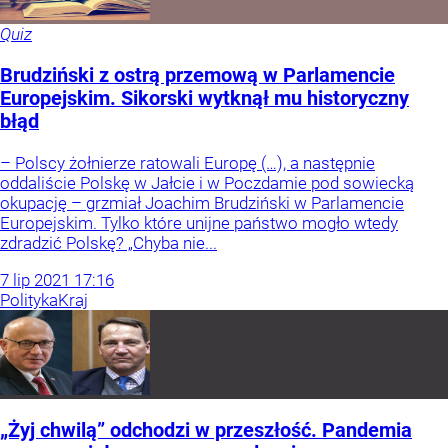
Quiz
Brudziński z ostrą przemową w Parlamencie
Europejskim. Sikorski wytknął mu historyczny
błąd
– Polscy żołnierze ratowali Europę (…), a następnie
oddaliście Polskę w Jałcie i w Poczdamie pod sowiecką
okupację – grzmiał Joachim Brudziński w Parlamencie
Europejskim. Tylko które unijne państwo mogło wtedy
zdradzić Polskę? „Chyba nie...
7
lip
2021
17:16
Polityka
Kraj
„Żyj chwilą” odchodzi w przeszłość. Pandemia