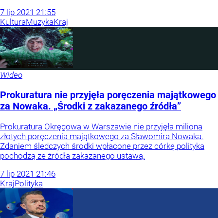
7
lip
2021
21:55
Kultura
Muzyka
Kraj
Wideo
Prokuratura nie przyjęła poręczenia majątkowego
za Nowaka. „Środki z zakazanego źródła”
Prokuratura Okręgowa w Warszawie nie przyjęła miliona
złotych poręczenia majątkowego za Sławomira Nowaka.
Zdaniem śledczych środki wpłacone przez córkę polityka
pochodzą ze źródła zakazanego ustawą.
7
lip
2021
21:46
Kraj
Polityka