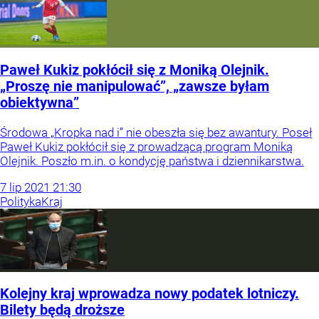
Paweł Kukiz pokłócił się z Moniką Olejnik.
„Proszę nie manipulować”, „zawsze byłam
obiektywna”
Środowa „Kropka nad i” nie obeszła się bez awantury. Poseł
Paweł Kukiz pokłócił się z prowadzącą program Moniką
Olejnik. Poszło m.in. o kondycję państwa i dziennikarstwa.
7
lip
2021
21:30
Polityka
Kraj
Kolejny kraj wprowadza nowy podatek lotniczy.
Bilety będą droższe