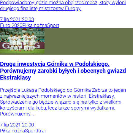
Podpowiadamy, gdzie można obejrzeć mecz, który wyłoni
drugiego finalistę mistrzostw Europy.
7
lip
2021
20:03
Euro 2020
Piłka nożna
Sport
Droga inwestycja Górnika w Podolskiego.
Porównujemy zarobki byłych i obecnych gwiazd
Ekstraklasy
Przejście Lukasa Podolskiego do Górnika Zabrze to jeden
z najważniejszych momentów w historii Ekstraklasy.
Sprowadzenie go będzie wiązało się nie tylko z wielkimi
korzyściami dla kubu, lecz także sporymi wydatkami.
Porównujemy...
7
lip
2021
20:00
Piłka nożna
Sport
Kraj