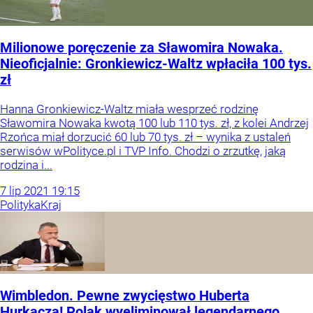
Milionowe poręczenie za Sławomira Nowaka.
Nieoficjalnie: Gronkiewicz-Waltz wpłaciła 100 tys.
zł
Hanna Gronkiewicz-Waltz miała wesprzeć rodzinę
Sławomira Nowaka kwotą 100 lub 110 tys. zł, z kolei Andrzej
Rzońca miał dorzucić 60 lub 70 tys. zł – wynika z ustaleń
serwisów wPolityce.pl i TVP Info. Chodzi o zrzutkę, jaką
rodzina i...
7
lip
2021
19:15
Polityka
Kraj
Wimbledon. Pewne zwycięstwo Huberta
Hurkacza! Polak wyeliminował legendarnego