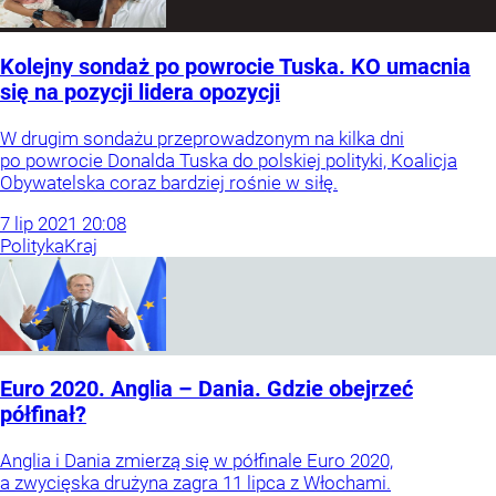
Kolejny sondaż po powrocie Tuska. KO umacnia
się na pozycji lidera opozycji
W drugim sondażu przeprowadzonym na kilka dni
po powrocie Donalda Tuska do polskiej polityki, Koalicja
Obywatelska coraz bardziej rośnie w siłę.
7
lip
2021
20:08
Polityka
Kraj
Euro 2020. Anglia – Dania. Gdzie obejrzeć
półfinał?
Anglia i Dania zmierzą się w półfinale Euro 2020,
a zwycięska drużyna zagra 11 lipca z Włochami.