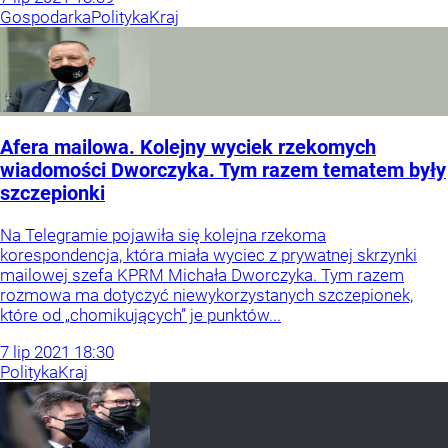
Gospodarka
Polityka
Kraj
Afera mailowa. Kolejny wyciek rzekomych
wiadomości Dworczyka. Tym razem tematem były
szczepionki
Na Telegramie pojawiła się kolejna rzekoma
korespondencja, która miała wyciec z prywatnej skrzynki
mailowej szefa KPRM Michała Dworczyka. Tym razem
rozmowa ma dotyczyć niewykorzystanych szczepionek,
które od „chomikujących” je punktów...
7
lip
2021
18:30
Polityka
Kraj