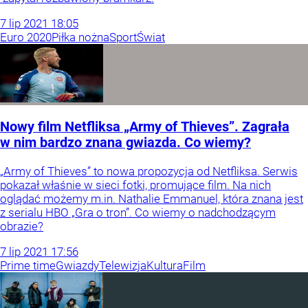
7
lip
2021
18:05
Euro 2020
Piłka nożna
Sport
Świat
Nowy film Netfliksa „Army of Thieves”. Zagrała
w nim bardzo znana gwiazda. Co wiemy?
„Army of Thieves” to nowa propozycja od Netfliksa. Serwis
pokazał właśnie w sieci fotki, promujące film. Na nich
oglądać możemy m.in. Nathalie Emmanuel, która znana jest
z serialu HBO „Gra o tron”. Co wiemy o nadchodzącym
obrazie?
7
lip
2021
17:56
Prime time
Gwiazdy
Telewizja
Kultura
Film