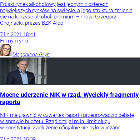
Polski rynek alkoholowy jest jednym z czterech
największych rynków na świecie, a jego struktura zmienia
się na korzyść alkoholi premium – mówi Grzegorz
Chojnacki, prezes BZK Alco.
7
lip
2021
18:41
Firmy i rynki
Magdalena
Gryn
Mocne uderzenie NIK w rząd. Wyciekły fragmenty
raportu
NIK ma ujawnić w czwartek raport i przeprowadzić debatę
w sprawie budżetu. Rząd omijał m.in. limit długu
w konstytucji. Zadłużenie oficjalnie nie było wliczane.
7
lip
2021
18:39