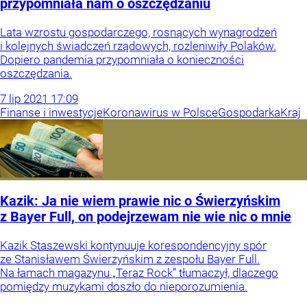
przypomniała nam o oszczędzaniu
Lata wzrostu gospodarczego, rosnących wynagrodzeń
i kolejnych świadczeń rządowych, rozleniwiły Polaków.
Dopiero pandemia przypomniała o konieczności
oszczędzania.
7
lip
2021
17:09
Finanse i inwestycje
Koronawirus w Polsce
Gospodarka
Kraj
Kazik: Ja nie wiem prawie nic o Świerzyńskim
z Bayer Full, on podejrzewam nie wie nic o mnie
Kazik Staszewski kontynuuje korespondencyjny spór
ze Stanisławem Świerzyńskim z zespołu Bayer Full.
Na łamach magazynu „Teraz Rock” tłumaczył, dlaczego
pomiędzy muzykami doszło do nieporozumienia.