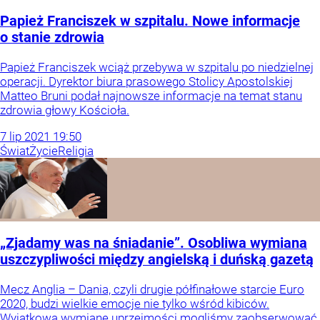
Papież Franciszek w szpitalu. Nowe informacje
o stanie zdrowia
Papież Franciszek wciąż przebywa w szpitalu po niedzielnej
operacji. Dyrektor biura prasowego Stolicy Apostolskiej
Matteo Bruni podał najnowsze informacje na temat stanu
zdrowia głowy Kościoła.
7
lip
2021
19:50
Świat
Życie
Religia
„Zjadamy was na śniadanie”. Osobliwa wymiana
uszczypliwości między angielską i duńską gazetą
Mecz Anglia – Dania, czyli drugie półfinałowe starcie Euro
2020, budzi wielkie emocje nie tylko wśród kibiców.
Wyjątkową wymianę uprzejmości mogliśmy zaobserwować