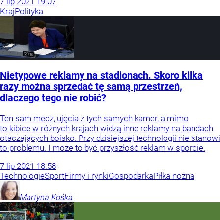
7
lip
2021
19:07
Kraj
Polityka
Nietypowe reklamy na stadionach. Skoro kilka
razy można sprzedać tę samą przestrzeń,
dlaczego tego nie robić?
Ten sam mecz, ujęcia z tych samych kamer, a mimo
to kibice w różnych krajach widzą inne reklamy na bandach
otaczających boisko. Przy dzisiejszej technologii nie stanowi
to problemu. I może to być przyszłość reklam w sporcie.
7
lip
2021
18:58
Technologie
Sport
Firmy i rynki
Gospodarka
Piłka nożna
Martyna
Kośka