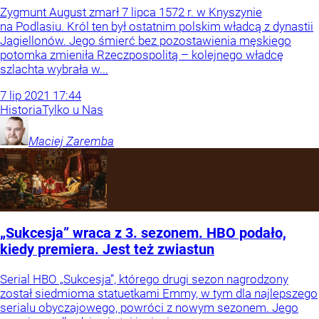
Zygmunt August zmarł 7 lipca 1572 r. w Knyszynie
na Podlasiu. Król ten był ostatnim polskim władcą z dynastii
Jagiellonów. Jego śmierć bez pozostawienia męskiego
potomka zmieniła Rzeczpospolitą – kolejnego władcę
szlachta wybrała w...
7
lip
2021
17:44
Historia
Tylko u Nas
Maciej
Zaremba
„Sukcesja” wraca z 3. sezonem. HBO podało,
kiedy premiera. Jest też zwiastun
Serial HBO „Sukcesja”, którego drugi sezon nagrodzony
został siedmioma statuetkami Emmy, w tym dla najlepszego
serialu obyczajowego, powróci z nowym sezonem. Jego