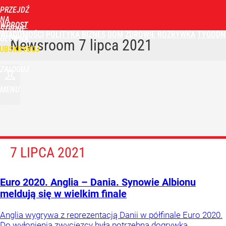
PRZEJDŹ
NA
WPROST
STRONĘ
WIADOMOŚCI
POLITYKA
BIZNES
DOM
ZDROWIE
ROZRYWKA
TYGODN
GŁÓWNĄ
Newsroom
7 lipca 2021
UBSKRYBUJ
ZALOGUJ
MENU
7 LIPCA 2021
Euro 2020. Anglia – Dania. Synowie Albionu
meldują się w wielkim finale
Anglia wygrywa z reprezentacją Danii w półfinale Euro 2020.
Do wyłonienia zwycięzcy była potrzebna dogrywka.