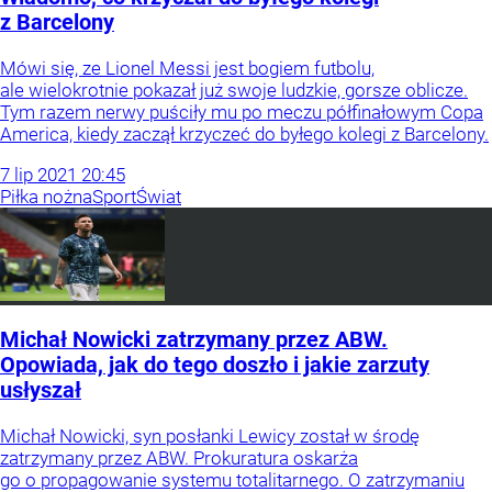
z Barcelony
Mówi się, ze Lionel Messi jest bogiem futbolu,
ale wielokrotnie pokazał już swoje ludzkie, gorsze oblicze.
Tym razem nerwy puściły mu po meczu półfinałowym Copa
America, kiedy zaczął krzyczeć do byłego kolegi z Barcelony.
7
lip
2021
20:45
Piłka nożna
Sport
Świat
Michał Nowicki zatrzymany przez ABW.
Opowiada, jak do tego doszło i jakie zarzuty
usłyszał
Michał Nowicki, syn posłanki Lewicy został w środę
zatrzymany przez ABW. Prokuratura oskarża
go o propagowanie systemu totalitarnego. O zatrzymaniu