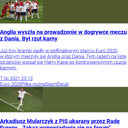
Anglia wyszła na prowadzenie w dogrywce meczu
z Danią. Był rzut karny
Już trzy bramki padły w półfinałowym starciu Euro 2020,
w którym mierzyły się Anglia oraz Dania. Tym razem na listę
strzelców wpisał się Harry Kane po kontrowersyjnym rzucie
karnym.
7
lip
2021
23:13
Euro 2020
Piłka nożna
Sport
Świat
Arkadiusz Mularczyk z PiS ukarany przez Radę
Europy. „Zakaz wypowiadania się na forum”