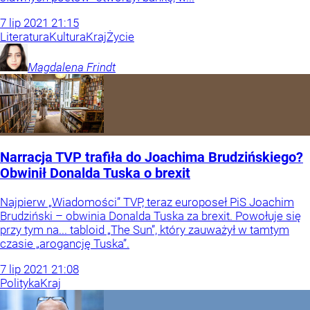
7
lip
2021
21:15
Literatura
Kultura
Kraj
Życie
Magdalena
Frindt
Narracja TVP trafiła do Joachima Brudzińskiego?
Obwinił Donalda Tuska o brexit
Najpierw „Wiadomości” TVP, teraz europoseł PiS Joachim
Brudziński – obwinia Donalda Tuska za brexit. Powołuje się
przy tym na... tabloid „The Sun”, który zauważył w tamtym
czasie „arogancję Tuska”.
7
lip
2021
21:08
Polityka
Kraj