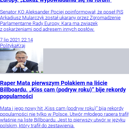
Senator KO Aleksander Pociej poinformował, że poseł PiS
Arkadiusz Mularczyk został ukarany przez Zgromadzenie
Parlamentarne Rady Europy. Kara ma związek
z oskarżeniami pod adresem innych posłów.
7
lip
2021
22:14
Polityka
Kraj
Raper Mata pierwszym Polakiem na liście
Billboardu. „Kiss cam (podryw roku)” bije rekordy
popularności
Mata i jego nowy hit „Kiss cam (podryw roku)” biją rekordy
popularności nie tylko w Polsce. Utwór młodego rapera trafił
właśnie na listę Billboardu. Jest to pierwszy utwór w języku
polskim, który trafił do zestawienia.