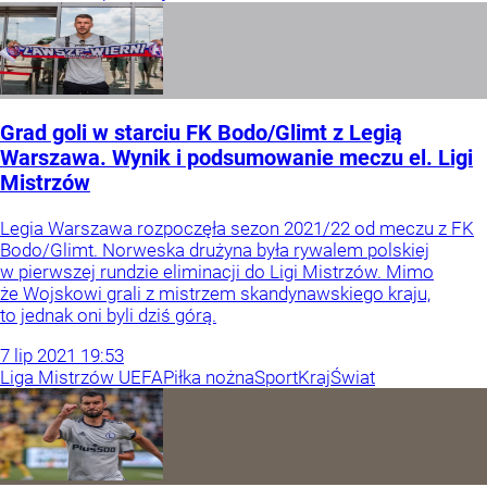
Grad goli w starciu FK Bodo/Glimt z Legią
Warszawa. Wynik i podsumowanie meczu el. Ligi
Mistrzów
Legia Warszawa rozpoczęła sezon 2021/22 od meczu z FK
Bodo/Glimt. Norweska drużyna była rywalem polskiej
w pierwszej rundzie eliminacji do Ligi Mistrzów. Mimo
że Wojskowi grali z mistrzem skandynawskiego kraju,
to jednak oni byli dziś górą.
7
lip
2021
19:53
Liga Mistrzów UEFA
Piłka nożna
Sport
Kraj
Świat