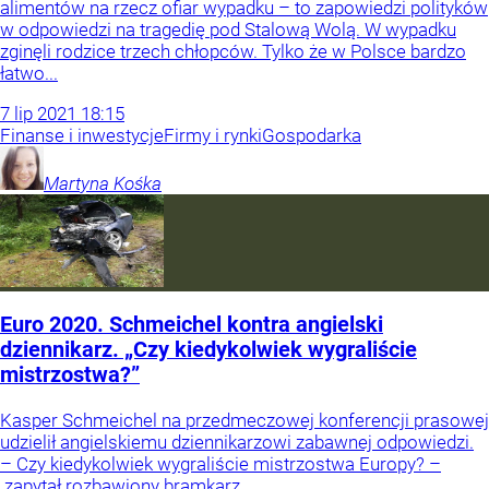
alimentów na rzecz ofiar wypadku – to zapowiedzi polityków
w odpowiedzi na tragedię pod Stalową Wolą. W wypadku
zginęli rodzice trzech chłopców. Tylko że w Polsce bardzo
łatwo...
7
lip
2021
18:15
Finanse i inwestycje
Firmy i rynki
Gospodarka
Martyna
Kośka
Euro 2020. Schmeichel kontra angielski
dziennikarz. „Czy kiedykolwiek wygraliście
mistrzostwa?”
Kasper Schmeichel na przedmeczowej konferencji prasowej
udzielił angielskiemu dziennikarzowi zabawnej odpowiedzi.
– Czy kiedykolwiek wygraliście mistrzostwa Europy? –
zapytał rozbawiony bramkarz.