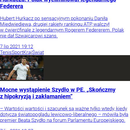
Federera
Hubert Hurkacz po sensacyjnym pokonaniu Daniła
Miedwiediewa, drugiej rakiety rankingu ATP, walczył
w ćwierćfinale z legendarnym Rogerem Federerem. Polak
nie dał Szwajcarowi szans.
7
lip
2021
19:12
Tenis
Sport
Kraj
Świat
Mocne wystąpienie Szydło w PE. „Skończmy
z hipokryzją i zakłamaniem”
– Wartości wartości i szacunek są ważne tylko wtedy, kiedy
dotyczą światopoglądu lewicowo-liberalnego – mówiła była
premier Beata Szydło na forum Parlamentu Europejskiego.