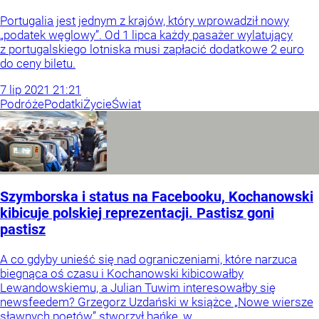
Portugalia jest jednym z krajów, który wprowadził nowy
„podatek węglowy”. Od 1 lipca każdy pasażer wylatujący
z portugalskiego lotniska musi zapłacić dodatkowe 2 euro
do ceny biletu.
7
lip
2021
21:21
Podróże
Podatki
Życie
Świat
Szymborska i status na Facebooku, Kochanowski
kibicuje polskiej reprezentacji. Pastisz goni
pastisz
A co gdyby unieść się nad ograniczeniami, które narzuca
biegnąca oś czasu i Kochanowski kibicowałby
Lewandowskiemu, a Julian Tuwim interesowałby się
newsfeedem? Grzegorz Uzdański w książce „Nowe wiersze
sławnych poetów” stworzył bańkę, w...