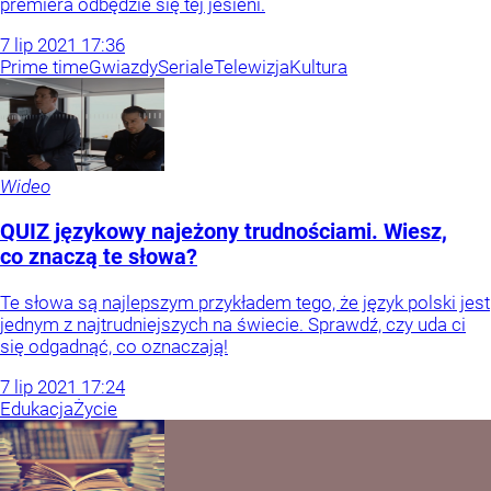
premiera odbędzie się tej jesieni.
7
lip
2021
17:36
Prime time
Gwiazdy
Seriale
Telewizja
Kultura
Wideo
QUIZ językowy najeżony trudnościami. Wiesz,
co znaczą te słowa?
Te słowa są najlepszym przykładem tego, że język polski jest
jednym z najtrudniejszych na świecie. Sprawdź, czy uda ci
się odgadnąć, co oznaczają!
7
lip
2021
17:24
Edukacja
Życie