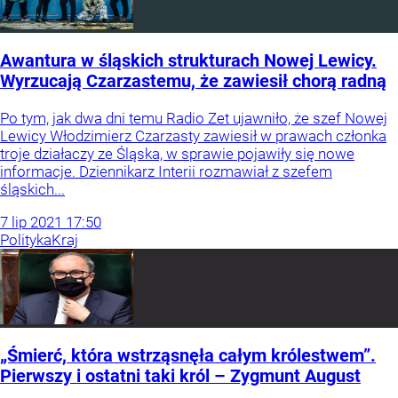
Awantura w śląskich strukturach Nowej Lewicy.
Wyrzucają Czarzastemu, że zawiesił chorą radną
Po tym, jak dwa dni temu Radio Zet ujawniło, że szef Nowej
Lewicy Włodzimierz Czarzasty zawiesił w prawach członka
troje działaczy ze Śląska, w sprawie pojawiły się nowe
informacje. Dziennikarz Interii rozmawiał z szefem
śląskich...
7
lip
2021
17:50
Polityka
Kraj
„Śmierć, która wstrząsnęła całym królestwem”.
Pierwszy i ostatni taki król – Zygmunt August