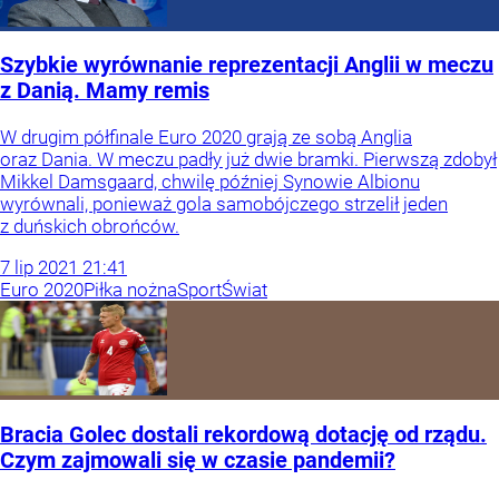
Szybkie wyrównanie reprezentacji Anglii w meczu
z Danią. Mamy remis
W drugim półfinale Euro 2020 grają ze sobą Anglia
oraz Dania. W meczu padły już dwie bramki. Pierwszą zdobył
Mikkel Damsgaard, chwilę później Synowie Albionu
wyrównali, ponieważ gola samobójczego strzelił jeden
z duńskich obrońców.
7
lip
2021
21:41
Euro 2020
Piłka nożna
Sport
Świat
Bracia Golec dostali rekordową dotację od rządu.
Czym zajmowali się w czasie pandemii?