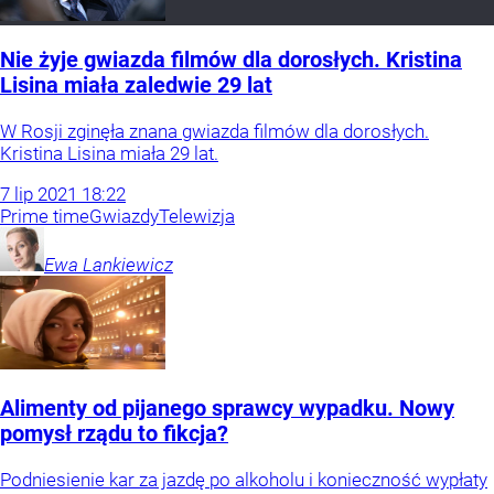
Nie żyje gwiazda filmów dla dorosłych. Kristina
Lisina miała zaledwie 29 lat
W Rosji zginęła znana gwiazda filmów dla dorosłych.
Kristina Lisina miała 29 lat.
7
lip
2021
18:22
Prime time
Gwiazdy
Telewizja
Ewa
Lankiewicz
Alimenty od pijanego sprawcy wypadku. Nowy
pomysł rządu to fikcja?
Podniesienie kar za jazdę po alkoholu i konieczność wypłaty