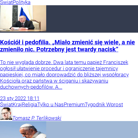
Świat
Polityka
Kościół i pedofilia. „Miało zmienić się wiele, a nie
zmieniło nic. Potrzebny jest twardy nacisk”
To nie wygląda dobrze. Dwa lata temu papież Franciszek
ogłosił ułatwienie procedur i ograniczenie tajemnicy
papieskiej, co miało doprowadzić do bliższej współpracy
Kościoła oraz państwa w ściganiu i skazywaniu
duchownych-pedofilów. A...
23
sty
2022
18:11
Świat
Kraj
Religia
Tylko u Nas
Premium
Tygodnik Wprost
Tomasz P.
Terlikowski