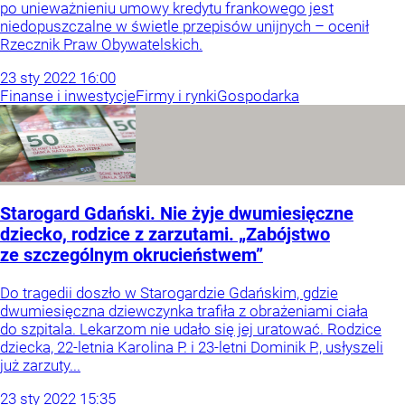
po unieważnieniu umowy kredytu frankowego jest
niedopuszczalne w świetle przepisów unijnych – ocenił
Rzecznik Praw Obywatelskich.
23
sty
2022
16:00
Finanse i inwestycje
Firmy i rynki
Gospodarka
Starogard Gdański. Nie żyje dwumiesięczne
dziecko, rodzice z zarzutami. „Zabójstwo
ze szczególnym okrucieństwem”
Do tragedii doszło w Starogardzie Gdańskim, gdzie
dwumiesięczna dziewczynka trafiła z obrażeniami ciała
do szpitala. Lekarzom nie udało się jej uratować. Rodzice
dziecka, 22-letnia Karolina P. i 23-letni Dominik P., usłyszeli
już zarzuty...
23
sty
2022
15:35