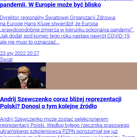
pandemii. W Europie może być blisko
Dyrektor regionalny Światowej Organizacji Zdrowia
na Europę Hans Kluge stwierdził, że Europa
„prawdopodobnie zmierza w kierunku pokonania pandemii”.
Jak dodał, pod koniec tego roku nastąpi nawrót COVID-19,
ale nie musi to oznaczać...
23
sty
2022
20:27
Świat
Andrij Szewczenko coraz bliżej reprezentacji
Polski? Donosi o tym kolejne źródło
Andrij Szewczenko może zostać selekcjonerem
reprezentacji Polski. Według byłego rzecznika prasowego
ukraińskiego szkoleniowca PZPN porozumiał się już