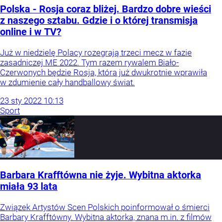
Polska - Rosja coraz bliżej. Bardzo dobre wieści
z naszego sztabu. Gdzie i o której transmisja
online i w TV?
Już w niedzielę Polacy rozegrają trzeci mecz w fazie
zasadniczej ME 2022. Tym razem rywalem Biało-
Czerwonych będzie Rosja, która już dwukrotnie wprawiła
w zdumienie cały handballowy świat.
23
sty
2022
10:13
Sport
Barbara Krafftówna nie żyje. Wybitna aktorka
miała 93 lata
Związek Artystów Scen Polskich poinformował o śmierci
Barbary Krafftówny. Wybitna aktorka, znana m.in. z filmów