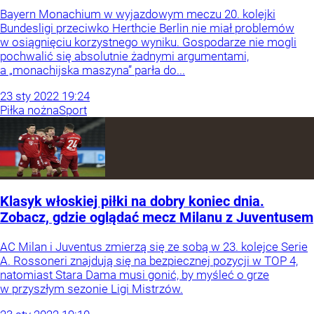
Bayern Monachium w wyjazdowym meczu 20. kolejki
Bundesligi przeciwko Herthcie Berlin nie miał problemów
w osiągnięciu korzystnego wyniku. Gospodarze nie mogli
pochwalić się absolutnie żadnymi argumentami,
a „monachijska maszyna” parła do...
23
sty
2022
19:24
Piłka nożna
Sport
Klasyk włoskiej piłki na dobry koniec dnia.
Zobacz, gdzie oglądać mecz Milanu z Juventusem
AC Milan i Juventus zmierzą się ze sobą w 23. kolejce Serie
A. Rossoneri znajdują się na bezpiecznej pozycji w TOP 4,
natomiast Stara Dama musi gonić, by myśleć o grze
w przyszłym sezonie Ligi Mistrzów.