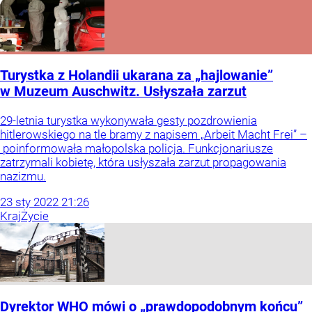
Turystka z Holandii ukarana za „hajlowanie”
w Muzeum Auschwitz. Usłyszała zarzut
29-letnia turystka wykonywała gesty pozdrowienia
hitlerowskiego na tle bramy z napisem „Arbeit Macht Frei” –
poinformowała małopolska policja. Funkcjonariusze
zatrzymali kobietę, która usłyszała zarzut propagowania
nazizmu.
23
sty
2022
21:26
Kraj
Życie
Dyrektor WHO mówi o „prawdopodobnym końcu”