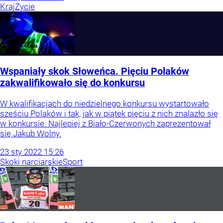
Kraj
Życie
Wspaniały skok Słoweńca. Pięciu Polaków
zakwalifikowało się do konkursu
W kwalifikacjach do niedzielnego konkursu wystartowało
sześciu Polaków i tak, jak w piątek pięciu z nich znalazło się
w konkursie. Najlepiej z Biało-Czerwonych zaprezentował
się Jakub Wolny.
23
sty
2022
15:26
Skoki narciarskie
Sport