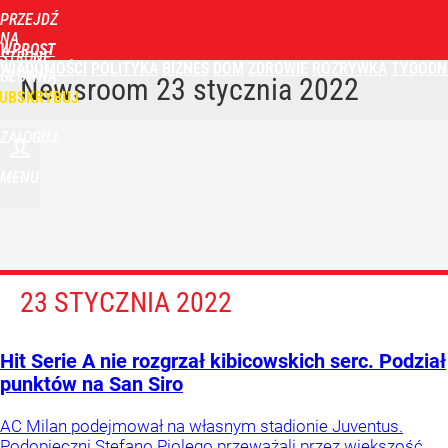
PRZEJDŹ
NA
WPROST
STRONĘ
WIADOMOŚCI
POLITYKA
BIZNES
DOM
ZDROWIE
ROZRYWKA
TYGODN
GŁÓWNĄ
Newsroom
23 stycznia 2022
UBSKRYBUJ
ZALOGUJ
MENU
23 STYCZNIA 2022
Hit Serie A nie rozgrzał kibicowskich serc. Podział
punktów na San Siro
AC Milan podejmował na własnym stadionie Juventus.
Podopieczni Stefano Piolego przeważali przez większość