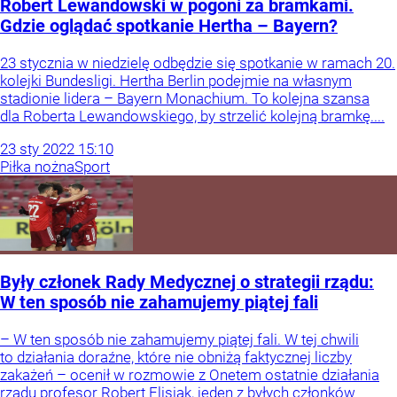
Robert Lewandowski w pogoni za bramkami.
Gdzie oglądać spotkanie Hertha – Bayern?
23 stycznia w niedzielę odbędzie się spotkanie w ramach 20.
kolejki Bundesligi. Hertha Berlin podejmie na własnym
stadionie lidera – Bayern Monachium. To kolejna szansa
dla Roberta Lewandowskiego, by strzelić kolejną bramkę....
23
sty
2022
15:10
Piłka nożna
Sport
Były członek Rady Medycznej o strategii rządu:
W ten sposób nie zahamujemy piątej fali
– W ten sposób nie zahamujemy piątej fali. W tej chwili
to działania doraźne, które nie obniżą faktycznej liczby
zakażeń – ocenił w rozmowie z Onetem ostatnie działania
rządu profesor Robert Flisiak, jeden z byłych członków