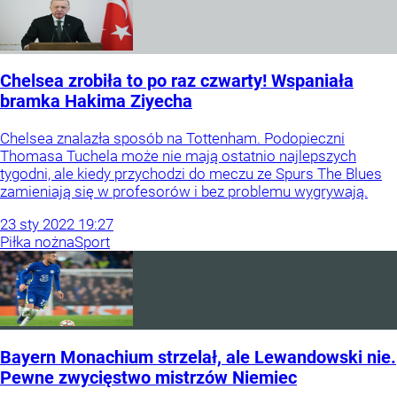
Chelsea zrobiła to po raz czwarty! Wspaniała
bramka Hakima Ziyecha
Chelsea znalazła sposób na Tottenham. Podopieczni
Thomasa Tuchela może nie mają ostatnio najlepszych
tygodni, ale kiedy przychodzi do meczu ze Spurs The Blues
zamieniają się w profesorów i bez problemu wygrywają.
23
sty
2022
19:27
Piłka nożna
Sport
Bayern Monachium strzelał, ale Lewandowski nie.
Pewne zwycięstwo mistrzów Niemiec