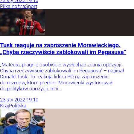
23
sty
2022
19:10
Piłka nożna
Sport
Tusk reaguje na zaproszenie Morawieckiego.
„Chyba rzeczywiście zablokowali im Pegasusa”
„Mateusz pragnie osobiście wysłuchać zdania opozycji.
Chyba rzeczywiście zablokowali im Pegasusa” – napisał
Donald Tusk. To reakcja lidera PO na zaproszenie
do rozmów, które premier Morawiecki wystosował
do polityków opozycji. Inni...
23
sty
2022
19:10
Kraj
Polityka