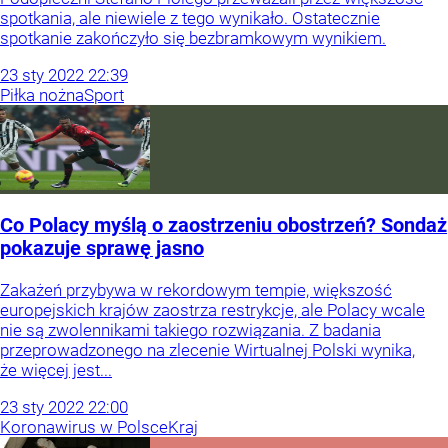
spotkania, ale niewiele z tego wynikało. Ostatecznie
spotkanie zakończyło się bezbramkowym wynikiem.
23
sty
2022
22:39
Piłka nożna
Sport
Co Polacy myślą o zaostrzeniu obostrzeń? Sondaż
pokazuje sprawę jasno
Zakażeń przybywa w rekordowym tempie, większość
europejskich krajów zaostrza restrykcje, ale Polacy wcale
nie są zwolennikami takiego rozwiązania. Z badania
przeprowadzonego na zlecenie Wirtualnej Polski wynika,
że więcej jest...
23
sty
2022
22:00
Koronawirus w Polsce
Kraj