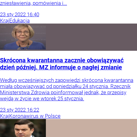
zniesławienia, pomówienia i...
23
sty
2022
16:40
Kraj
Edukacja
Skrócona kwarantanna zacznie obowiązywać
dzień później. MZ informuje o nagłej zmianie
Według wcześniejszych zapowiedzi skrócona kwarantanna
miała obowiązywać od poniedziałku 24 stycznia. Rzecznik
Ministerstwa Zdrowia poinformował jednak, że przepisy
wejdą w życie we wtorek 25 stycznia.
23
sty
2022
16:22
Kraj
Koronawirus w Polsce