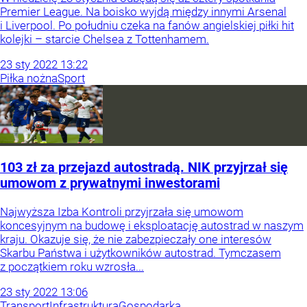
Premier League. Na boisko wyjdą między innymi Arsenal
i Liverpool. Po południu czeka na fanów angielskiej piłki hit
kolejki – starcie Chelsea z Tottenhamem.
23
sty
2022
13:22
Piłka nożna
Sport
103 zł za przejazd autostradą. NIK przyjrzał się
umowom z prywatnymi inwestorami
Najwyższa Izba Kontroli przyjrzała się umowom
koncesyjnym na budowę i eksploatację autostrad w naszym
kraju. Okazuje się, że nie zabezpieczały one interesów
Skarbu Państwa i użytkowników autostrad. Tymczasem
z początkiem roku wzrosła...
23
sty
2022
13:06
Transport
Infrastruktura
Gospodarka