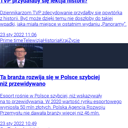
TVP przydałaby się lekcja historii?
Dziennikarzom TVP zdecydowanie przydałby się powtórka
z historii. Być może dzięki temu nie doszłoby do takiej
wpadki, jaka miała miejsce w ostatnim wydaniu „Panoramy”.
23
sty
2022
11:06
Prime time
Telewizja
Historia
Kraj
Życie
Ta branża rozwija się w Polsce szybciej
niż przewidywano
Esport rośnie w Polsce szybciej, niż wskazywały
na to przewidywania. W 2020 wartość rynku esportowego
wyniosła 50 mln złotych. Polska Agencja Rozwoju
Przemysłu nie dawała branży więcej niż 46 mln.
23
sty
2022
10:49