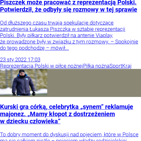
Piszczek może pracować z reprezentacją Polski.
Potwierdził, że odbyły się rozmowy w tej sprawie
Od dłuższego czasu trwają spekulacje dotyczące
zatrudnienia Łukasza Piszczka w sztabie reprezentacji
Polski. Były piłkarz potwierdził na antenie Viaplay,
że prowadzone były w związku z tym rozmowy. – Spokojnie
do tego podchodzę – mówił...
23
sty
2022
17:03
Reprezentacja Polski w piłce nożnej
Piłka nożna
Sport
Kraj
Kurski gra córką, celebrytka „synem” reklamuje
majonez. „Mamy kłopot z dostrzeżeniem
w dziecku człowieka”
To dobry moment do dyskusji nad pojęciem, które w Polsce
ma się całkiem nieźle – pojęciem władzy rodzicielskiej.