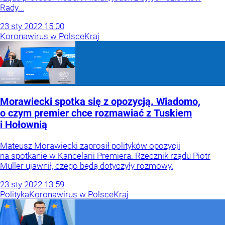
Rady...
23
sty
2022
15:00
Koronawirus w Polsce
Kraj
Morawiecki spotka się z opozycją. Wiadomo,
o czym premier chce rozmawiać z Tuskiem
i Hołownią
Mateusz Morawiecki zaprosił polityków opozycji
na spotkanie w Kancelarii Premiera. Rzecznik rządu Piotr
Muller ujawnił, czego będą dotyczyły rozmowy.
23
sty
2022
13:59
Polityka
Koronawirus w Polsce
Kraj