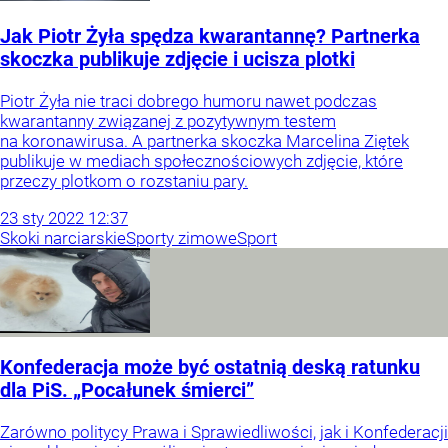
Jak Piotr Żyła spędza kwarantannę? Partnerka
skoczka publikuje zdjęcie i ucisza plotki
Piotr Żyła nie traci dobrego humoru nawet podczas
kwarantanny związanej z pozytywnym testem
na koronawirusa. A partnerka skoczka Marcelina Ziętek
publikuje w mediach społecznościowych zdjęcie, które
przeczy plotkom o rozstaniu pary.
23
sty
2022
12:37
Skoki narciarskie
Sporty zimowe
Sport
Konfederacja może być ostatnią deską ratunku
dla PiS. „Pocałunek śmierci”
Zarówno politycy Prawa i Sprawiedliwości, jak i Konfederacji