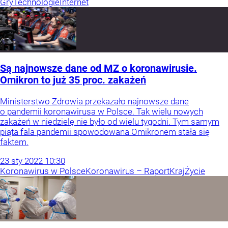
Gry
Technologie
Internet
Są najnowsze dane od MZ o koronawirusie.
Omikron to już 35 proc. zakażeń
Ministerstwo Zdrowia przekazało najnowsze dane
o pandemii koronawirusa w Polsce. Tak wielu nowych
zakażeń w niedzielę nie było od wielu tygodni. Tym samym
piąta fala pandemii spowodowana Omikronem stała się
faktem.
23
sty
2022
10:30
Koronawirus w Polsce
Koronawirus – Raport
Kraj
Życie