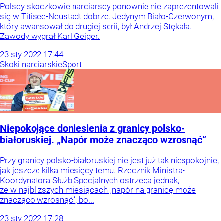
Polscy skoczkowie narciarscy ponownie nie zaprezentowali
się w Titisee-Neustadt dobrze. Jedynym Biało-Czerwonym,
który awansował do drugiej serii, był Andrzej Stękała.
Zawody wygrał Karl Geiger.
23
sty
2022
17:44
Skoki narciarskie
Sport
Niepokojące doniesienia z granicy polsko-
białoruskiej. „Napór może znacząco wzrosnąć”
Przy granicy polsko-białoruskiej nie jest już tak niespokojnie,
jak jeszcze kilka miesięcy temu. Rzecznik Ministra-
Koordynatora Służb Specjalnych ostrzega jednak,
że w najbliższych miesiącach „napór na granicę może
znacząco wzrosnąć”, bo...
23
sty
2022
17:28