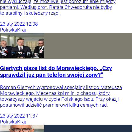
nie wykluczają, że możliwe jest porozumienie między
partiami. Według prof. Rafała Chwedoruka nie byłby
to stabilny i skuteczny rząd.
23
sty
2022
12:08
Polityka
Kraj
Giertych pisze list do Morawieckiego. „Czy
sprawdził już pan telefon swojej żony?”
Roman Giertych wystosował specjalny list do Mateusza
Morawieckiego. Mecenas kpi m.in. z chaosu, który
towarzyszy wejściu w życie Polskiego ładu. Przy okazji
postanowił udzielić premierowi kilku cennych rad.
23
sty
2022
11:37
Polityka
Kraj