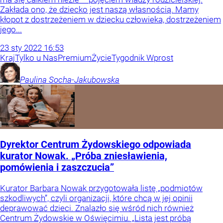
Zakłada ono, że dziecko jest naszą własnością. Mamy
kłopot z dostrzeżeniem w dziecku człowieka, dostrzeżeniem
jego...
23
sty
2022
16:53
Kraj
Tylko u Nas
Premium
Życie
Tygodnik Wprost
Paulina
Socha-Jakubowska
Dyrektor Centrum Żydowskiego odpowiada
kurator Nowak. „Próba zniesławienia,
pomówienia i zaszczucia”
Kurator Barbara Nowak przygotowała listę „podmiotów
szkodliwych”, czyli organizacji, które chcą w jej opinii
deprawować dzieci. Znalazło się wśród nich również
Centrum Żydowskie w Oświęcimiu. „Lista jest próbą