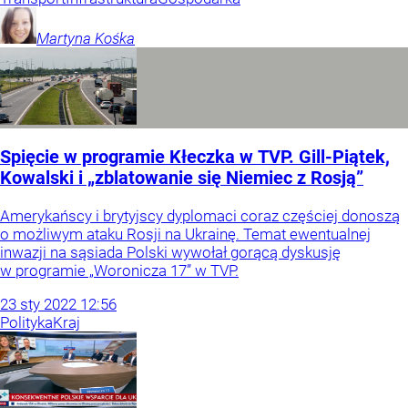
Martyna
Kośka
Spięcie w programie Kłeczka w TVP. Gill-Piątek,
Kowalski i „zblatowanie się Niemiec z Rosją”
Amerykańscy i brytyjscy dyplomaci coraz częściej donoszą
o możliwym ataku Rosji na Ukrainę. Temat ewentualnej
inwazji na sąsiada Polski wywołał gorącą dyskusję
w programie „Woronicza 17” w TVP.
23
sty
2022
12:56
Polityka
Kraj