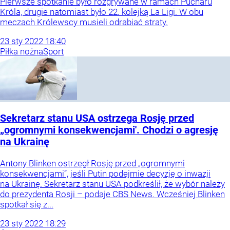
Pierwsze spotkanie było rozgrywane w ramach Pucharu
Króla, drugie natomiast było 22. kolejką La Ligi. W obu
meczach Królewscy musieli odrabiać straty.
23
sty
2022
18:40
Piłka nożna
Sport
Sekretarz stanu USA ostrzega Rosję przed
„ogromnymi konsekwencjami'. Chodzi o agresję
na Ukrainę
Antony Blinken ostrzegł Rosję przed „ogromnymi
konsekwencjami”, jeśli Putin podejmie decyzję o inwazji
na Ukrainę. Sekretarz stanu USA podkreślił, że wybór należy
do prezydenta Rosji – podaje CBS News. Wcześniej Blinken
spotkał się z...
23
sty
2022
18:29