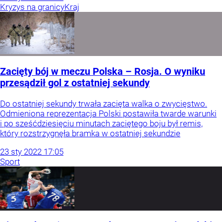
Kryzys na granicy
Kraj
Zacięty bój w meczu Polska – Rosja. O wyniku
przesądził gol z ostatniej sekundy
Do ostatniej sekundy trwała zacięta walka o zwycięstwo.
Odmieniona reprezentacja Polski postawiła twarde warunki
i po sześćdziesięciu minutach zaciętego boju był remis,
który rozstrzygnęła bramka w ostatniej sekundzie
23
sty
2022
17:05
Sport