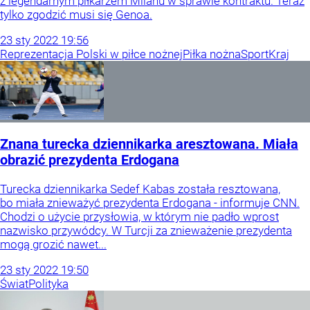
z legendarnym piłkarzem Milanu w sprawie kontraktu. Teraz
tylko zgodzić musi się Genoa.
23
sty
2022
19:56
Reprezentacja Polski w piłce nożnej
Piłka nożna
Sport
Kraj
Znana turecka dziennikarka aresztowana. Miała
obrazić prezydenta Erdogana
Turecka dziennikarka Sedef Kabas została resztowana,
bo miała znieważyć prezydenta Erdogana - informuje CNN.
Chodzi o użycie przysłowia, w którym nie padło wprost
nazwisko przywódcy. W Turcji za znieważenie prezydenta
mogą grozić nawet...
23
sty
2022
19:50
Świat
Polityka