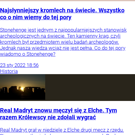
Najsłynniejszy kromlech na świecie. Wszystko
co o nim wiemy do tej pory
Stonehenge jest jednym z najpopularniejszych stanowisk
archeologicznych na świecie. Ten kamienny krąg, czyli
kromlech był przedmiotem wielu badań archeologów.
Jednak nasza wiedza wciąż nie jest pełna. Co do tej pory
wiadomo o Stonehenge?
23
sty
2022
18:56
Historia
Real Madryt znowu męczył się z Elche. Tym
razem Królewscy nie zdołali wygrać
Real Madryt grał w niedzielę z Elche drugi mecz z rzędu.