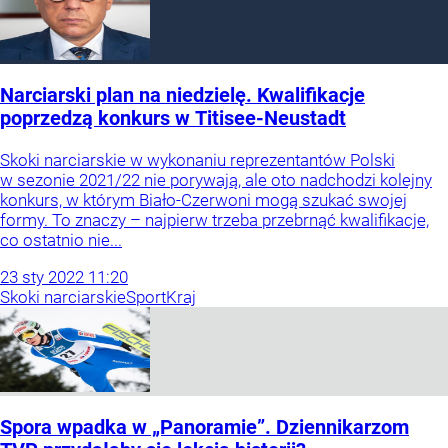
Narciarski plan na niedzielę. Kwalifikacje
poprzedzą konkurs w Titisee-Neustadt
Skoki narciarskie w wykonaniu reprezentantów Polski
w sezonie 2021/22 nie porywają, ale oto nadchodzi kolejny
konkurs, w którym Biało-Czerwoni mogą szukać swojej
formy. To znaczy – najpierw trzeba przebrnąć kwalifikacje,
co ostatnio nie...
23
sty
2022
11:20
Skoki narciarskie
Sport
Kraj
Spora wpadka w „Panoramie”. Dziennikarzom