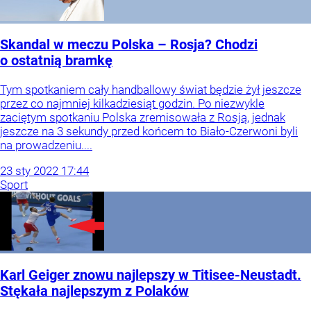
Skandal w meczu Polska – Rosja? Chodzi
o ostatnią bramkę
Tym spotkaniem cały handballowy świat będzie żył jeszcze
przez co najmniej kilkadziesiąt godzin. Po niezwykle
zaciętym spotkaniu Polska zremisowała z Rosją, jednak
jeszcze na 3 sekundy przed końcem to Biało-Czerwoni byli
na prowadzeniu....
23
sty
2022
17:44
Sport
Karl Geiger znowu najlepszy w Titisee-Neustadt.
Stękała najlepszym z Polaków