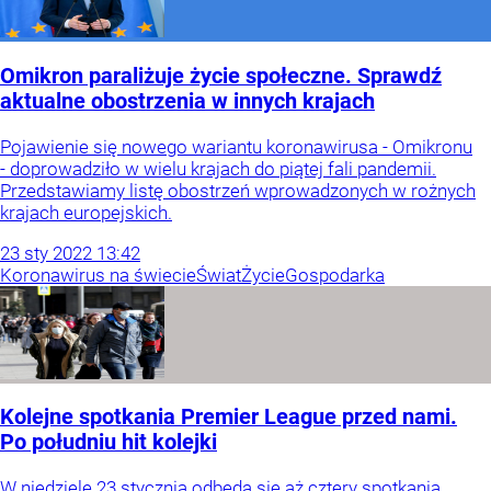
Omikron paraliżuje życie społeczne. Sprawdź
aktualne obostrzenia w innych krajach
Pojawienie się nowego wariantu koronawirusa - Omikronu
- doprowadziło w wielu krajach do piątej fali pandemii.
Przedstawiamy listę obostrzeń wprowadzonych w rożnych
krajach europejskich.
23
sty
2022
13:42
Koronawirus na świecie
Świat
Życie
Gospodarka
Kolejne spotkania Premier League przed nami.
Po południu hit kolejki
W niedzielę 23 stycznia odbędą się aż cztery spotkania