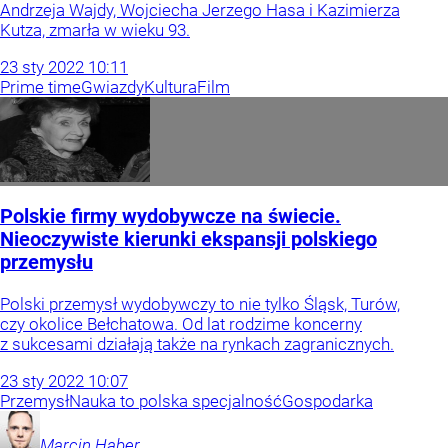
Andrzeja Wajdy, Wojciecha Jerzego Hasa i Kazimierza
Kutza, zmarła w wieku 93.
23
sty
2022
10:11
Prime time
Gwiazdy
Kultura
Film
Polskie firmy wydobywcze na świecie.
Nieoczywiste kierunki ekspansji polskiego
przemysłu
Polski przemysł wydobywczy to nie tylko Śląsk, Turów,
czy okolice Bełchatowa. Od lat rodzime koncerny
z sukcesami działają także na rynkach zagranicznych.
23
sty
2022
10:07
Przemysł
Nauka to polska specjalność
Gospodarka
Marcin
Haber