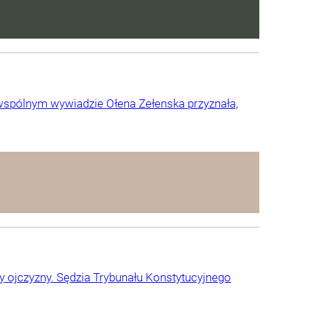
e wspólnym wywiadzie Ołena Zełenska przyznała,
y ojczyzny. Sędzia Trybunału Konstytucyjnego