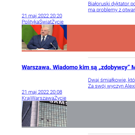
Białoruski dyktator 
ma problemy z otwarc
21
maj
2022
20:20
Polityka
Świat
Życie
Warszawa. Wiadomo kim są „zdobywcy” Mar
Dwaj śmiałkowie, któ
Za swój wyczyn Alexis
21
maj
2022
20:08
Kraj
Warszawa
Życie