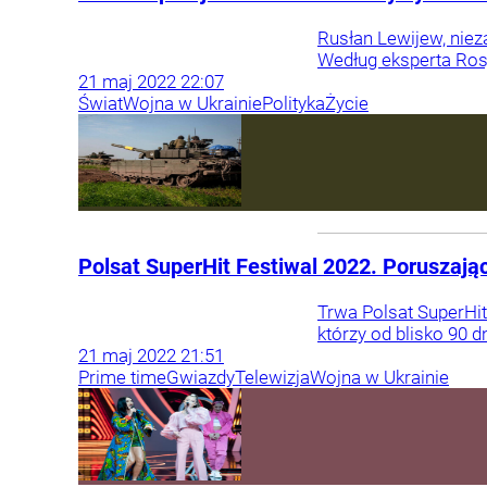
Rusłan Lewijew, niez
Według eksperta Rosj
21
maj
2022
22:07
Świat
Wojna w Ukrainie
Polityka
Życie
Polsat SuperHit Festiwal 2022. Poruszają
Trwa Polsat SuperHit
którzy od blisko 90 
21
maj
2022
21:51
Prime time
Gwiazdy
Telewizja
Wojna w Ukrainie