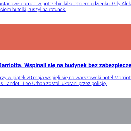
postanowił pomóc w potrzebie kilkuletniemu dziecku. Gdy Ale
iem butelki, ruszył na ratunek.
riotta. Wspinali się na budynek bez zabezpiecz
rzy w piątek 20 maja wspięli się na warszawski hotel Marrio
 Landot i Leo Urban zostali ukarani przez policję.