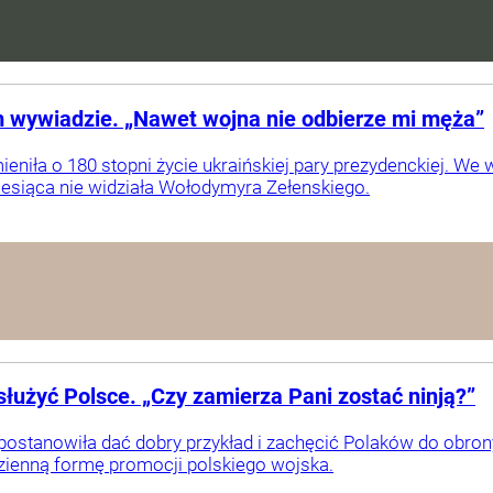
 wywiadzie. „Nawet wojna nie odbierze mi męża”
ieniła o 180 stopni życie ukraińskiej pary prezydenckiej. W
miesiąca nie widziała Wołodymyra Zełenskiego.
żyć Polsce. „Czy zamierza Pani zostać ninją?”
ostanowiła dać dobry przykład i zachęcić Polaków do obron
zienną formę promocji polskiego wojska.