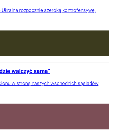
ce Ukraina rozpocznie szeroką kontrofensywę.
ędzie walczyć sama”
 ukłonu w stronę naszych wschodnich sąsiadów,