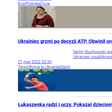
Kraj
Polityka
Życie
Ukrainiec grzmi po decyzji ATP. Obwinił 
Serhij Stachowski je
Ukrainiec opublikowa
21
maj
2022
20:35
Tenis
Wojna w Ukrainie
Sport
Łukaszenka radzi i uczy. Pokazał dzieciom