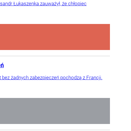
ksandr Łukaszenka zauważył, że chłopiec
eń
tt bez żadnych zabezpieczeń pochodzą z Francji.