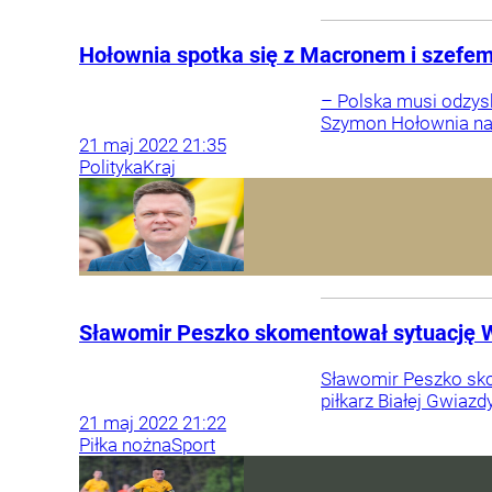
Hołownia spotka się z Macronem i szefem R
– Polska musi odzyska
Szymon Hołownia na s
21
maj
2022
21:35
Polityka
Kraj
Sławomir Peszko skomentował sytuację W
Sławomir Peszko skom
piłkarz Białej Gwiaz
21
maj
2022
21:22
Piłka nożna
Sport