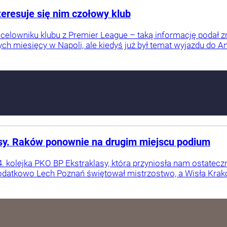
nteresuje się nim czołowy klub
na celowniku klubu z Premier League – taką informację podał z
h miesięcy w Napoli, ale kiedyś już był temat wyjazdu do Angl
asy. Raków ponownie na drugim miejscu podium
4. kolejka PKO BP Ekstraklasy, która przyniosła nam ostate
odatkowo Lech Poznań świętował mistrzostwo, a Wisła Kraków