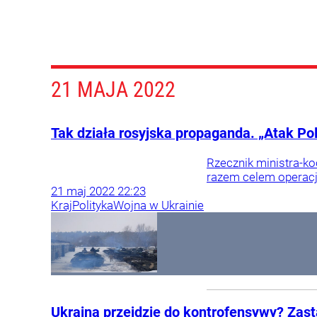
21 MAJA 2022
Tak działa rosyjska propaganda. „Atak Po
Rzecznik ministra-ko
razem celem operacji
21
maj
2022
22:23
Kraj
Polityka
Wojna w Ukrainie
Ukraina przejdzie do kontrofensywy? Zas