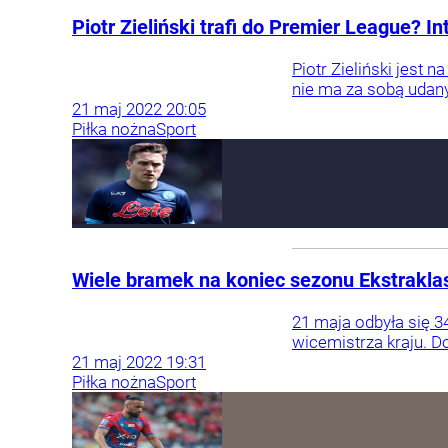
Piotr Zieliński trafi do Premier League? I
Piotr Zieliński jest 
nie ma za sobą udanyc
21
maj
2022
20:05
Piłka nożna
Sport
Wiele bramek na koniec sezonu Ekstrakl
21 maja odbyła się 3
wicemistrza kraju. D
21
maj
2022
19:31
Piłka nożna
Sport