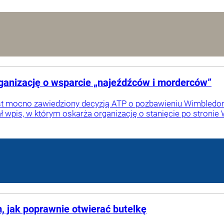
organizację o wsparcie „najeźdźców i morderców”
st mocno zawiedziony decyzją ATP o pozbawieniu Wimbledonu
ł wpis, w którym oskarża organizację o stanięcie po stronie 
, jak poprawnie otwierać butelkę