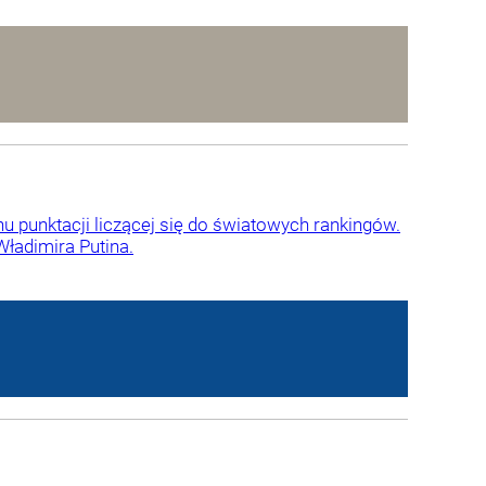
 punktacji liczącej się do światowych rankingów.
Władimira Putina.