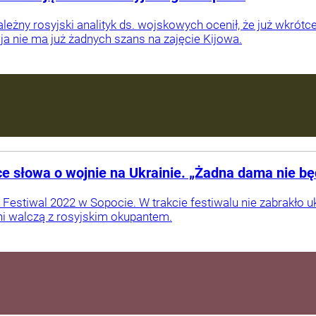
ależny rosyjski analityk ds. wojskowych ocenił, że już wkrót
a nie ma już żadnych szans na zajęcie Kijowa.
ce słowa o wojnie na Ukrainie. „Żadna dama nie b
 Festiwal 2022 w Sopocie. W trakcie festiwalu nie zabrakło
dni walczą z rosyjskim okupantem.