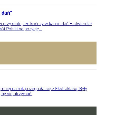
e dań”
i przy stole, ten kończy w karcie dań – stwierdził
t Polski na pozycję...
niej na rok pożegnała się z Ekstraklasą. Były
 by się utrzymać.