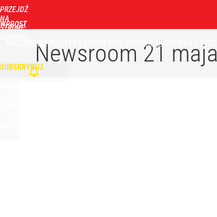
PRZEJDŹ
NA
WPROST
STRONĘ
GŁÓWNĄ
WIADOMOŚCI
POLITYKA
BIZNES
DOM
ZDROWIE
ROZRYWKA
TYGOD
Newsroom
21 maja
SUBSKRYBUJ
ZALOGUJ
SZUKAJ
MENU