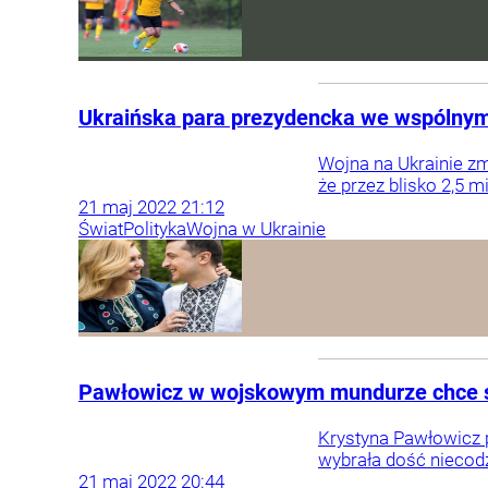
Ukraińska para prezydencka we wspólnym
Wojna na Ukrainie zm
że przez blisko 2,5 
21
maj
2022
21:12
Świat
Polityka
Wojna w Ukrainie
Pawłowicz w wojskowym mundurze chce słu
Krystyna Pawłowicz p
wybrała dość niecod
21
maj
2022
20:44