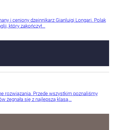
nany i ceniony dzeinnikarz Gianluigi Longari. Polak
ii, który zakończył...
czne rozwiązania. Przede wszystkim poznaliśmy
 żegnała się z najlepszą klasą...