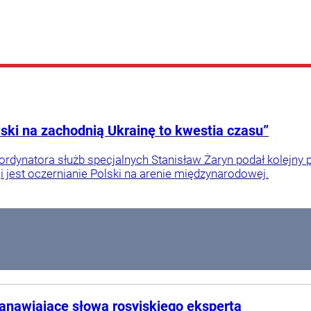
lski na zachodnią Ukrainę to kwestia czasu”
ordynatora służb specjalnych Stanisław Żaryn podał kolejny p
 jest oczernianie Polski na arenie międzynarodowej.
tanawiające słowa rosyjskiego eksperta