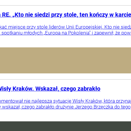
E. „Kto nie siedzi przy stole, ten kończy w karci
ć miejsce przy stole liderów Unii Europejskiej. Kto nie siedz
potkaniu młodych „Europa na Pokolenia" i zapewnił, że powró
isły Kraków. Wskazał, czego zabrakło
entował nie najlepszą sytuację Wisły Kraków, która przynajm
dy wskazał, czego zabrakło drużynie Jerzego Brzęczka do tego,