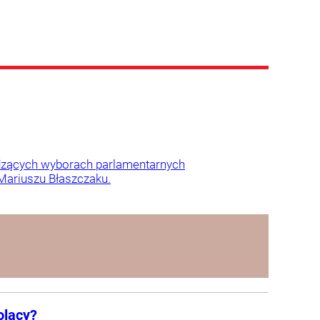
odzących wyborach parlamentarnych
 Mariuszu Błaszczaku.
olacy?