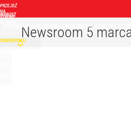
PRZEJDŹ
NA
WPROST
STRONĘ
GŁÓWNĄ
WIADOMOŚCI
POLITYKA
BIZNES
DOM
ZDROWIE
ROZRYWKA
TYGOD
Newsroom
5 marca
SUBSKRYBUJ
ZALOGUJ
SZUKAJ
MENU