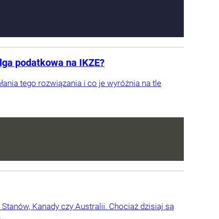
ulga podatkowa na IKZE?
ania tego rozwiązania i co je wyróżnia na tle
Stanów, Kanady czy Australii. Chociaż dzisiaj są
.