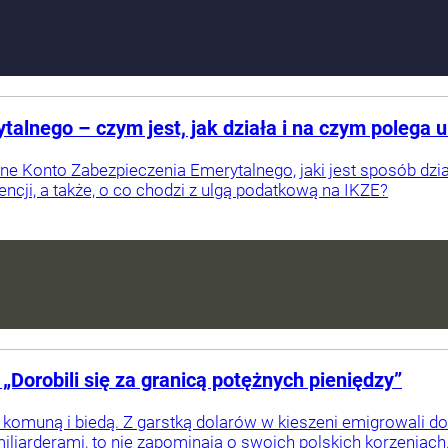
alnego – czym jest, jak działa i na czym polega 
ne Konto Zabezpieczenia Emerytalnego, jaki jest sposób dział
encji, a także, o co chodzi z ulgą podatkową na IKZE?
„Dorobili się za granicą potężnych pieniędzy”
, komuną i biedą. Z garstką dolarów w kieszeni emigrowali do 
miliarderami, to nie zapominają o swoich polskich korzeniach