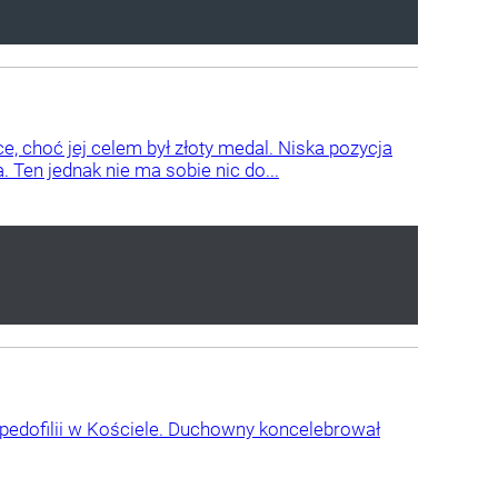
, choć jej celem był złoty medal. Niska pozycja
Ten jednak nie ma sobie nic do...
pedofilii w Kościele. Duchowny koncelebrował