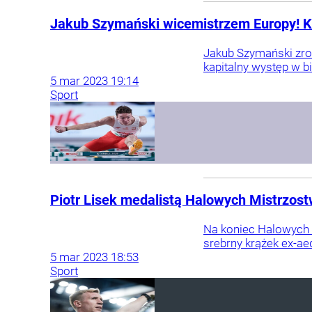
Jakub Szymański wicemistrzem Europy! Ka
Jakub Szymański zrob
kapitalny występ w bi
5
mar
2023
19:14
Sport
Piotr Lisek medalistą Halowych Mistrzos
Na koniec Halowych M
srebrny krążek ex-ae
5
mar
2023
18:53
Sport