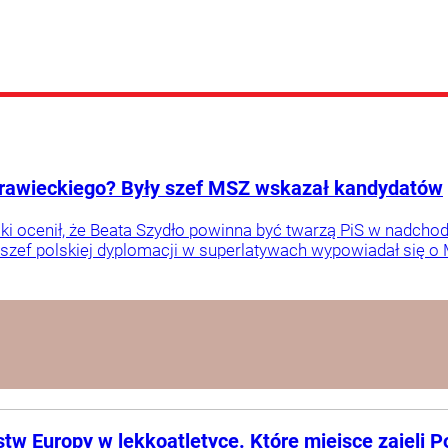
orawieckiego? Były szef MSZ wskazał kandydatów
i ocenił, że Beata Szydło powinna być twarzą PiS w nadch
y szef polskiej dyplomacji w superlatywach wypowiadał się o
w Europy w lekkoatletyce. Które miejsce zajęli P