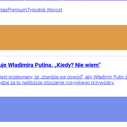
 Nas
Premium
Tygodnik Wprost
uje Władimira Putina. „Kiedy? Nie wiem”
st przekonany, że „znajdzie się powód”, aby Władimir Putin z
dzie za to najbliższe otoczenie rosyjskiego przywódcy.