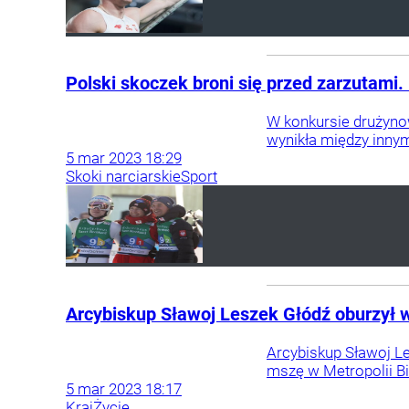
Polski skoczek broni się przed zarzutami.
W konkursie drużynow
wynikła między innym
5
mar
2023
18:29
Skoki narciarskie
Sport
Arcybiskup Sławoj Leszek Głódź oburzył wi
Arcybiskup Sławoj L
mszę w Metropolii Bi
5
mar
2023
18:17
Kraj
Życie