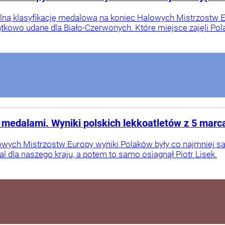
lną klasyfikację medalową na koniec Halowych Mistrzostw E
tkowo udane dla Biało-Czerwonych. Które miejsce zajęli Pol
edalami. Wyniki polskich lekkoatletów z 5 marc
wych Mistrzostw Europy wyniki Polaków były co najmniej sat
al dla naszego kraju, a potem to samo osiągnął Piotr Lisek.