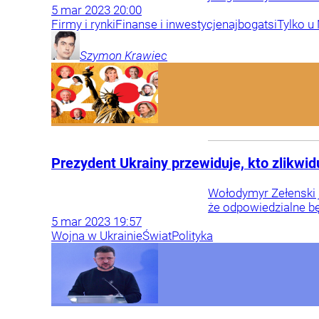
5
mar
2023
20:00
Firmy i rynki
Finanse i inwestycje
najbogatsi
Tylko u
Szymon
Krawiec
Prezydent Ukrainy przewiduje, kto zlikwid
Wołodymyr Zełenski je
że odpowiedzialne bę
5
mar
2023
19:57
Wojna w Ukrainie
Świat
Polityka