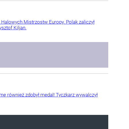
l Halowych Mistrzostw Europy. Polak zaliczył
sztof Kiljan.
śmę również zdobył medal! Tyczkarz wywalczył