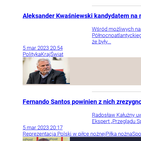
Aleksander Kwaśniewski kandydatem na 
Wśród możliwych nas
Północnoatlantyckieg
że były...
5
mar
2023
20:54
Polityka
Kraj
Świat
Fernando Santos powinien z nich zrezygn
Radosław Kałużny uwa
Ekspert „Przeglądu 
5
mar
2023
20:17
Reprezentacja Polski w piłce nożnej
Piłka nożna
Spo