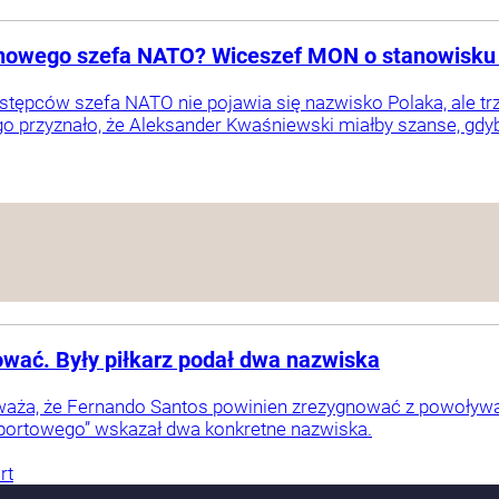
nowego szefa NATO? Wiceszef MON o stanowisku 
tępców szefa NATO nie pojawia się nazwisko Polaka, ale 
o przyznało, że Aleksander Kwaśniewski miałby szanse, gdyby
ować. Były piłkarz podał dwa nazwiska
ża, że Fernando Santos powinien zrezygnować z powoływania
Sportowego” wskazał dwa konkretne nazwiska.
rt