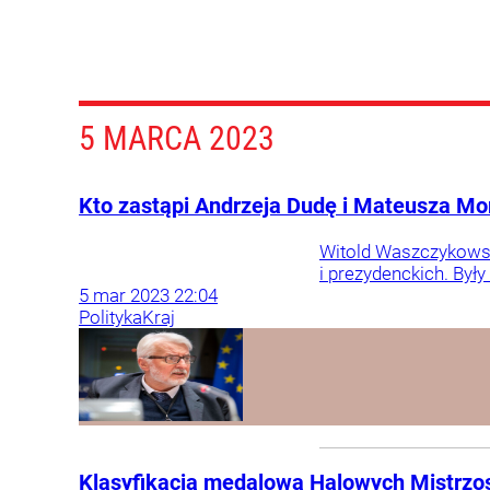
5 MARCA 2023
Kto zastąpi Andrzeja Dudę i Mateusza M
Witold Waszczykowsk
i prezydenckich. Był
5
mar
2023
22:04
Polityka
Kraj
Klasyfikacja medalowa Halowych Mistrzost