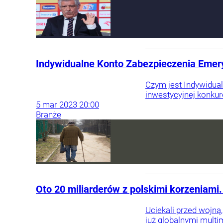
Indywidualne Konto Zabezpieczenia Emeryt
Czym jest Indywidual
inwestycyjnej konkur
5
mar
2023
20:00
Branże
Oto 20 miliarderów z polskimi korzeniami. 
Uciekali przed wojną
już globalnymi multi