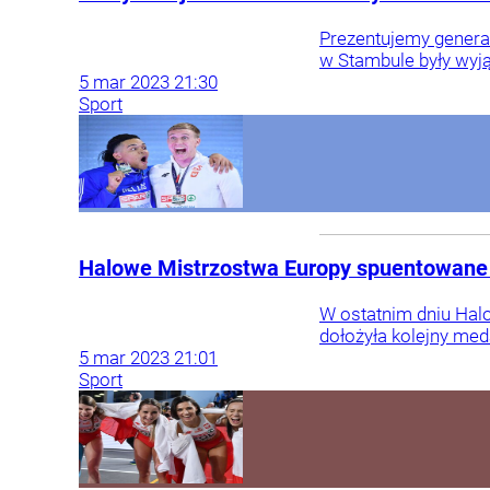
Prezentujemy genera
w Stambule były wyją
5
mar
2023
21:30
Sport
Halowe Mistrzostwa Europy spuentowane m
W ostatnim dniu Halo
dołożyła kolejny med
5
mar
2023
21:01
Sport