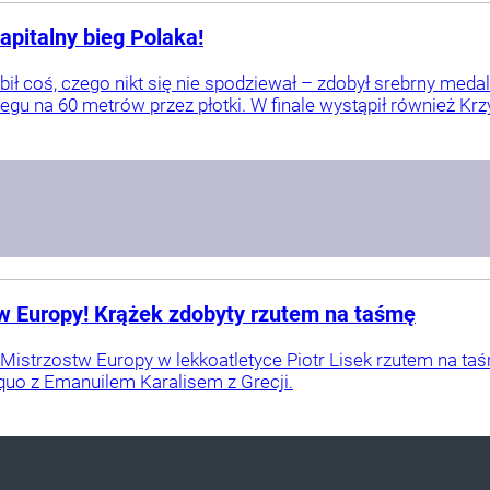
pitalny bieg Polaka!
ił coś, czego nikt się nie spodziewał – zdobył srebrny meda
egu na 60 metrów przez płotki. W finale wystąpił również Krzy
tw Europy! Krążek zdobyty rzutem na taśmę
istrzostw Europy w lekkoatletyce Piotr Lisek rzutem na ta
quo z Emanuilem Karalisem z Grecji.