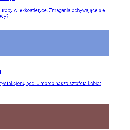
uropy w lekkoatletyce. Zmagania odbywające się
acy?
a
ysfakcjonujące. 5 marca nasza sztafeta kobiet