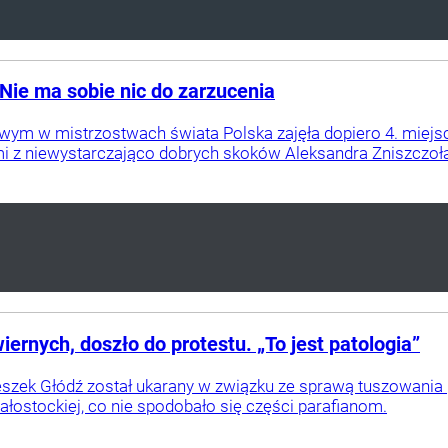
 Nie ma sobie nic do zarzucenia
ym w mistrzostwach świata Polska zajęła dopiero 4. miejsce
i z niewystarczająco dobrych skoków Aleksandra Zniszczoła. 
ernych, doszło do protestu. „To jest patologia”
eszek Głódź został ukarany w związku ze sprawą tuszowania 
ałostockiej, co nie spodobało się części parafianom.