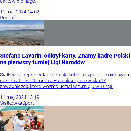
całkowicie nago.
11
maj
2024
14:02
Podróże
Stefano Lavarini odkrył karty. Znamy kadrę Polski
na pierwszy turniej Ligi Narodów
Siatkarska reprezentacja Polski kobiet rozpocznie niebawem
udział w Lidze Narodów. Poznaliśmy nazwiska 14
zawodniczek, które wezmą udział w turnieju w Turcji.
11
maj
2024
13:19
Siatkówka
Sport