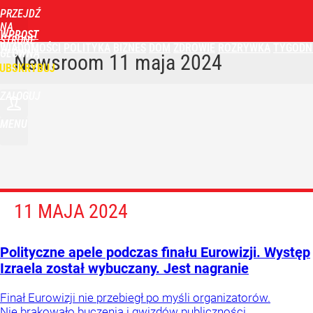
PRZEJDŹ
NA
WPROST
STRONĘ
WIADOMOŚCI
POLITYKA
BIZNES
DOM
ZDROWIE
ROZRYWKA
TYGODN
GŁÓWNĄ
Newsroom
11 maja 2024
UBSKRYBUJ
ZALOGUJ
MENU
11 MAJA 2024
Polityczne apele podczas finału Eurowizji. Występ
Izraela został wybuczany. Jest nagranie
Finał Eurowizji nie przebiegł po myśli organizatorów.
Nie brakowało buczenia i gwizdów publiczności.