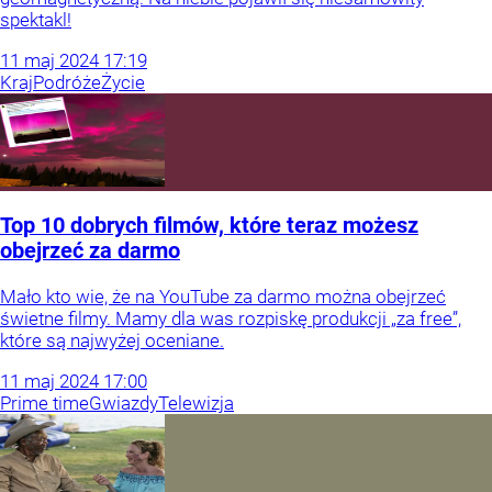
spektakl!
11
maj
2024
17:19
Kraj
Podróże
Życie
Top 10 dobrych filmów, które teraz możesz
obejrzeć za darmo
Mało kto wie, że na YouTube za darmo można obejrzeć
świetne filmy. Mamy dla was rozpiskę produkcji „za free”,
które są najwyżej oceniane.
11
maj
2024
17:00
Prime time
Gwiazdy
Telewizja