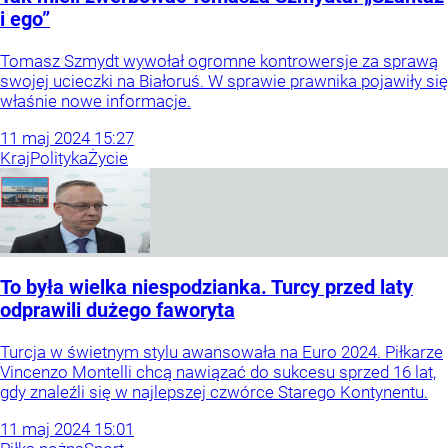
i ego”
Tomasz Szmydt wywołał ogromne kontrowersje za sprawą
swojej ucieczki na Białoruś. W sprawie prawnika pojawiły się
właśnie nowe informacje.
11
maj
2024
15:27
Kraj
Polityka
Życie
To była wielka niespodzianka. Turcy przed laty
odprawili dużego faworyta
Turcja w świetnym stylu awansowała na Euro 2024. Piłkarze
Vincenzo Montelli chcą nawiązać do sukcesu sprzed 16 lat,
gdy znaleźli się w najlepszej czwórce Starego Kontynentu.
11
maj
2024
15:01