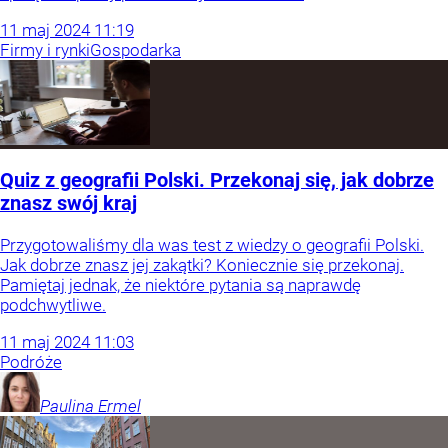
11
maj
2024
11:19
Firmy i rynki
Gospodarka
Quiz z geografii Polski. Przekonaj się, jak dobrze
znasz swój kraj
Przygotowaliśmy dla was test z wiedzy o geografii Polski.
Jak dobrze znasz jej zakątki? Koniecznie się przekonaj.
Pamiętaj jednak, że niektóre pytania są naprawdę
podchwytliwe.
11
maj
2024
11:03
Podróże
Paulina
Ermel