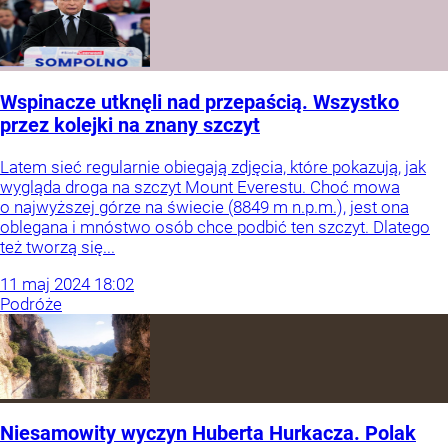
Wspinacze utknęli nad przepaścią. Wszystko
przez kolejki na znany szczyt
Latem sieć regularnie obiegają zdjęcia, które pokazują, jak
wygląda droga na szczyt Mount Everestu. Choć mowa
o najwyższej górze na świecie (8849 m n.p.m.), jest ona
oblegana i mnóstwo osób chce podbić ten szczyt. Dlatego
też tworzą się...
11
maj
2024
18:02
Podróże
Niesamowity wyczyn Huberta Hurkacza. Polak