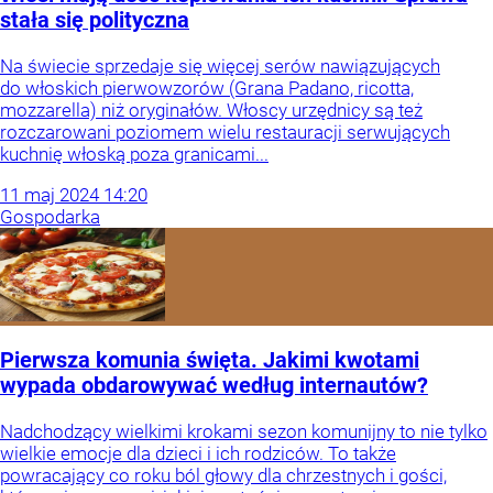
stała się polityczna
Na świecie sprzedaje się więcej serów nawiązujących
do włoskich pierwowzorów (Grana Padano, ricotta,
mozzarella) niż oryginałów. Włoscy urzędnicy są też
rozczarowani poziomem wielu restauracji serwujących
kuchnię włoską poza granicami...
11
maj
2024
14:20
Gospodarka
Pierwsza komunia święta. Jakimi kwotami
wypada obdarowywać według internautów?
Nadchodzący wielkimi krokami sezon komunijny to nie tylko
wielkie emocje dla dzieci i ich rodziców. To także
powracający co roku ból głowy dla chrzestnych i gości,