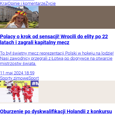
Kraj
Opinie i komentarze
Życie
Polacy o krok od sensacji! Wrocili do elity po 22
latach i zagrali kapitalny mecz
To był świetny mecz reprezentacji Polski w hokeju na lodzie!
Nasi zawodnicy przegrali z Łotwą po dogrywce na otwarcie
mistrzostw świata.
11
maj
2024
18:59
Sporty zimowe
Sport
Oburzenie po dyskwalifikacji Holandii z konkursu