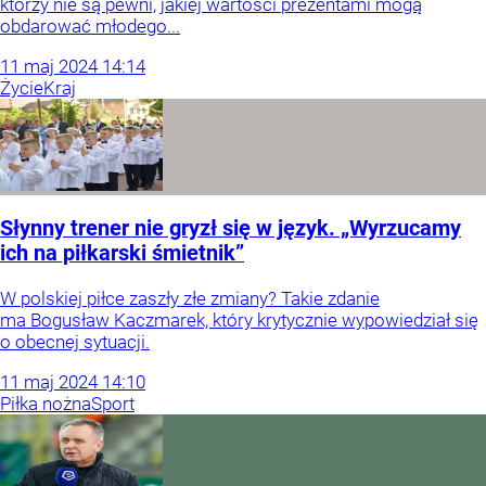
którzy nie są pewni, jakiej wartości prezentami mogą
obdarować młodego...
11
maj
2024
14:14
Życie
Kraj
Słynny trener nie gryzł się w język. „Wyrzucamy
ich na piłkarski śmietnik”
W polskiej piłce zaszły złe zmiany? Takie zdanie
ma Bogusław Kaczmarek, który krytycznie wypowiedział się
o obecnej sytuacji.
11
maj
2024
14:10
Piłka nożna
Sport