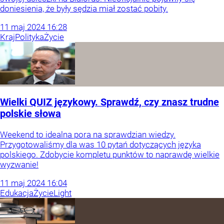
doniesienia, że były sędzia miał zostać pobity.
11
maj
2024
16:28
Kraj
Polityka
Życie
Wielki QUIZ językowy. Sprawdź, czy znasz trudne
polskie słowa
Weekend to idealna pora na sprawdzian wiedzy.
Przygotowaliśmy dla was 10 pytań dotyczących języka
polskiego. Zdobycie kompletu punktów to naprawdę wielkie
wyzwanie!
11
maj
2024
16:04
Edukacja
Życie
Light