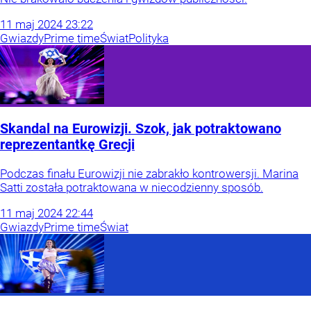
11
maj
2024
23:22
Gwiazdy
Prime time
Świat
Polityka
Skandal na Eurowizji. Szok, jak potraktowano
reprezentantkę Grecji
Podczas finału Eurowizji nie zabrakło kontrowersji. Marina
Satti została potraktowana w niecodzienny sposób.
11
maj
2024
22:44
Gwiazdy
Prime time
Świat