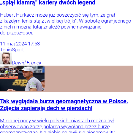
„spiął klamrą” kariery dwóch legend
Hubert Hurkacz może już poszczycić się tym, że grał
z każdym tenisistą z „wielkiej trójki”. W sobotę ograł jednego
z nich i można tutaj znaleźć pewne nawiązanie
do przeszłości.
11
maj
2024
17:53
Tenis
Sport
Dawid
Franek
Tak wyglądała burza geomagnetyczna w Polsce.
Zdjęcia zapierają dech w piersiach!
Minionej nocy w wielu polskich miastach można był
obserwować zorzę polarną wywołana przez burzę
geomagnetyczną. Na niebie pojawił się niesamowity