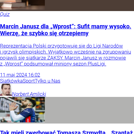
Quiz
Marcin Janusz dla „Wprost”: Sufit mamy wysoko.
Wierzę, że szybko się otrzepiemy
Reprezentacja Polski przygotowuje się do Ligi Narodów
i igrzysk olimpijskich. Wyjątkowo wcześnie na zgrupowaniu
pojawili się siatkarze ZAKSY. Marcin Janusz w rozmowie
z „Wprost” podsumował miniony sezon PlusLigi.
11
maj
2024
16:02
Siatkówka
Sport
Tylko u Nas
Norbert
Amlicki
Tak mieli zwerbować Tomasza Szmydta. „Szantaż