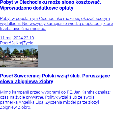
Pobyt w Ciechocinku może słono kosztować.
Wprowadzono dodatkowe opłaty
Pobyt w popularnym Ciechocinku może się okazać sporym
wydatkiem. Nie wszyscy kuracjusze wiedzą o opłatach, które
trzeba uiścić na miejscu.
11
maj
2024
22:19
Podróże
Kraj
Życie
Poseł Suwerennej Polski wziął ślub. Poruszające
słowa Zbigniewa Ziobry
Mimo kampanii przed wyborami do PE, Jan Kanthak znalazł
czas na życie prywatne. Polityk wziął ślub ze swoją
partnerką Angeliką Lipą. Życzenia młodej parze złożył
Zbigniew Ziobro.