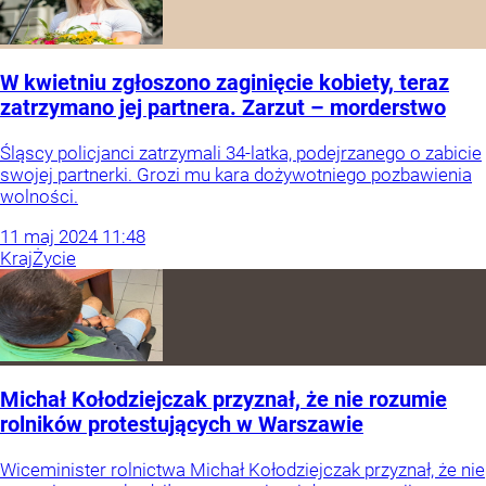
W kwietniu zgłoszono zaginięcie kobiety, teraz
zatrzymano jej partnera. Zarzut – morderstwo
Śląscy policjanci zatrzymali 34-latka, podejrzanego o zabicie
swojej partnerki. Grozi mu kara dożywotniego pozbawienia
wolności.
11
maj
2024
11:48
Kraj
Życie
Michał Kołodziejczak przyznał, że nie rozumie
rolników protestujących w Warszawie
Wiceminister rolnictwa Michał Kołodziejczak przyznał, że nie