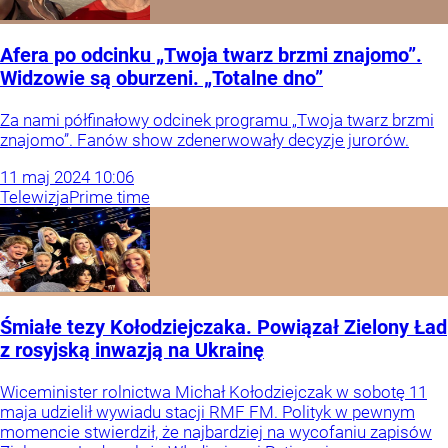
Afera po odcinku „Twoja twarz brzmi znajomo”.
Widzowie są oburzeni. „Totalne dno”
Za nami półfinałowy odcinek programu „Twoja twarz brzmi
znajomo”. Fanów show zdenerwowały decyzje jurorów.
11
maj
2024
10:06
Telewizja
Prime time
Śmiałe tezy Kołodziejczaka. Powiązał Zielony Ład
z rosyjską inwazją na Ukrainę
Wiceminister rolnictwa Michał Kołodziejczak w sobotę 11
maja udzielił wywiadu stacji RMF FM. Polityk w pewnym
momencie stwierdził, że najbardziej na wycofaniu zapisów