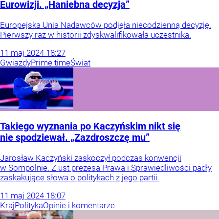
Eurowizji. „Haniebna decyzja”
Europejska Unia Nadawców podjęła niecodzienną decyzję.
Pierwszy raz w historii zdyskwalifikowała uczestnika.
11
maj
2024
18:27
Gwiazdy
Prime time
Świat
Takiego wyznania po Kaczyńskim nikt się
nie spodziewał. „Zazdroszczę mu”
Jarosław Kaczyński zaskoczył podczas konwencji
w Sompolnie. Z ust prezesa Prawa i Sprawiedliwości padły
zaskakujące słowa o politykach z jego partii.
11
maj
2024
18:07
Kraj
Polityka
Opinie i komentarze