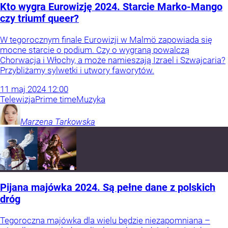
Kto wygra Eurowizję 2024. Starcie Marko-Mango
czy triumf queer?
W tegorocznym finale Eurowizji w Malmö zapowiada się
mocne starcie o podium. Czy o wygraną powalczą
Chorwacja i Włochy, a może namieszają Izrael i Szwajcaria?
Przybliżamy sylwetki i utwory faworytów.
11
maj
2024
12:00
Telewizja
Prime time
Muzyka
Marzena
Tarkowska
Pijana majówka 2024. Są pełne dane z polskich
dróg
Tegoroczna majówka dla wielu będzie niezapomniana –