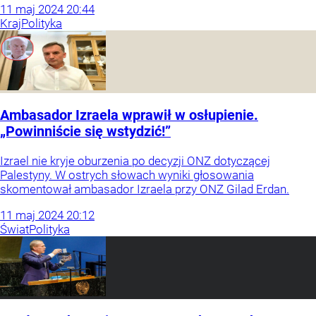
11
maj
2024
20:44
Kraj
Polityka
Ambasador Izraela wprawił w osłupienie.
„Powinniście się wstydzić!”
Izrael nie kryje oburzenia po decyzji ONZ dotyczącej
Palestyny. W ostrych słowach wyniki głosowania
skomentował ambasador Izraela przy ONZ Gilad Erdan.
11
maj
2024
20:12
Świat
Polityka