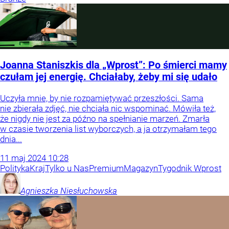
Joanna Staniszkis dla „Wprost”: Po śmierci mamy
czułam jej energię. Chciałaby, żeby mi się udało
Uczyła mnie, by nie rozpamiętywać przeszłości. Sama
nie zbierała zdjęć, nie chciała nic wspominać. Mówiła też,
że nigdy nie jest za późno na spełnianie marzeń. Zmarła
w czasie tworzenia list wyborczych, a ja otrzymałam tego
dnia...
11
maj
2024
10:28
Polityka
Kraj
Tylko u Nas
Premium
Magazyn
Tygodnik Wprost
Agnieszka
Niesłuchowska