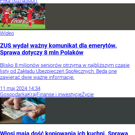
Piłka nożna
Sport
Wideo
ZUS wydał ważny komunikat dla emerytów.
Sprawa dotyczy 8 mln Polaków
Blisko 8 milionów seniorów otrzyma w najbliższym czasie
listy od Zakładu Ubezpieczeń Społecznych. Będą one
zawierać dwie ważne informacje.
11
maj
2024
14:34
Gospodarka
Kraj
Finanse i inwestycje
Życie
Włosi mają dość kopiowania ich kuchni. Sprawa