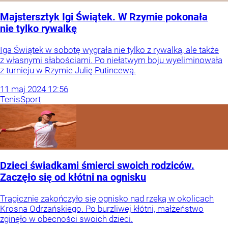
Majstersztyk Igi Świątek. W Rzymie pokonała
nie tylko rywalkę
Iga Świątek w sobotę wygrała nie tylko z rywalką, ale także
z własnymi słabościami. Po niełatwym boju wyeliminowała
z turnieju w Rzymie Julię Putincewą.
11
maj
2024
12:56
Tenis
Sport
Dzieci świadkami śmierci swoich rodziców.
Zaczęło się od kłótni na ognisku
Tragicznie zakończyło się ognisko nad rzeką w okolicach
Krosna Odrzańskiego. Po burzliwej kłótni, małżeństwo
zginęło w obecności swoich dzieci.