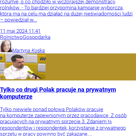
rozumie, o co chodziło w wczorajszej demonstracji
rolników. - To bardziej przypomina kampanię wyborczą,
która ma na celu ma działać na dużej nieświadomości ludzi
– powiedział w...
11
maj
2024
11:41
Rolnictwo
Gospodarka
Martyna
Kośka
Tylko co drugi Polak pracuje na prywatnym
komputerze
Tylko niewiele ponad połowa Polaków pracuje
na komputerze zapewnionym przez pracodawcę. Z osób
pracujących na prywatnym sprzęcie 3. Zdaniem ⅓
respondentów i respondentek, korzystanie z prywatnego
sprzętu w pracy powinno być zakazane....