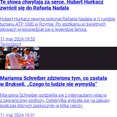
Te słowa chwytają za serce. Hubert Hurkacz
zwrócił się do Rafaela Nadala
Hubert Hurkacz pewnie pokonał Rafaela Nadala w II rundzie
turnieju ATP 1000 w Rzymie. Po spotkaniu w świetnych
słowach wypowiedział się o legendzie tenisa.
11
maj
2024
19:53
Tenis
Sport
Marianna Schreiber zdziwiona tym, co zastała
w Brukseli. „Czego to ludzie nie wymyślą”
Marianna Schreiber podzieliła się z internautami relacją
z zagranicznej podróży. Celebrytka wybrała się na zakupy,
podczas których zaskoczyło ją kilka rzeczy.
11
maj
2024
19:31