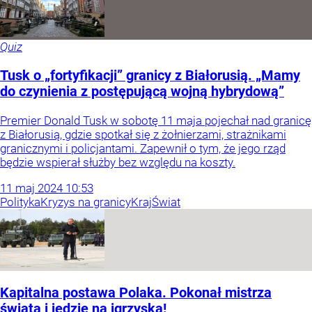
Quiz
Tusk o „fortyfikacji” granicy z Białorusią. „Mamy
do czynienia z postępującą wojną hybrydową”
Premier Donald Tusk w sobotę 11 maja pojechał nad granicę
z Białorusią, gdzie spotkał się z żołnierzami, strażnikami
granicznymi i policjantami. Zapewnił o tym, że jego rząd
będzie wspierał służby bez względu na koszty.
11
maj
2024
10:53
Polityka
Kryzys na granicy
Kraj
Świat
Kapitalna postawa Polaka. Pokonał mistrza
świata i jedzie na igrzyska!