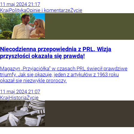
11
maj
2024
21:17
Kraj
Polityka
Opinie i komentarze
Życie
Niecodzienna przepowiednia z PRL. Wizja
przyszłości okazała się prawdą!
Magazyn „Przyjaciółka” w czasach PRL święcił prawdziwe
triumfy. Jak się okazuje, jeden z artykułów z 1963 roku
okazał się niezwykle proroczy.
11
maj
2024
21:07
Kraj
Historia
Życie