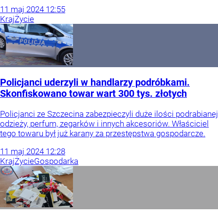
11
maj
2024
12:55
Kraj
Życie
Policjanci uderzyli w handlarzy podróbkami.
Skonfiskowano towar wart 300 tys. złotych
Policjanci ze Szczecina zabezpieczyli duże ilości podrabianej
odzieży, perfum, zegarków i innych akcesoriów. Właściciel
tego towaru był już karany za przestępstwa gospodarcze.
11
maj
2024
12:28
Kraj
Życie
Gospodarka