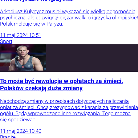
Arkadiusz Kułynycz musiał wykazać się wielką odpornością
psychiczną, ale udźwignął ciężar walki o igrzyska olimpijskie!
Polak melduje się w Paryżu.
11
maj
2024
10:51
Sport
To może być rewolucja w opłatach za śmieci.
Polaków czekają duże zmiany
Nadchodzą zmiany w przepisach dotyczących naliczania
opłat za śmieci. Chcą zrezygnować z karania za przewinienia
ogółu. Będą wprowadzone inne rozwiązania. Tego można
się spodziewać.
11
maj
2024
10:40
Branże