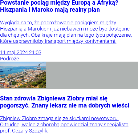
Powstanie pociąg między Europą a Afryką?
Hiszpania i Maroko mają realny plan
Wygląda na to, że podróżowanie pociągiem między
Hiszpanią a Marokiem już niebawem może być dostępne
dla chętnych. Oba kraje mają plan na tego typu połączenie,
które usprawniłoby transport między kontynentami.
11
maj
2024
21:03
Podróże
Stan zdrowia Zbigniewa Ziobry miał się
pogorszyć. Znany lekarz nie ma dobrych wieści
Zbigniew Ziobro zmaga się ze skutkami nowotworu.
O trudnej walce z chorobą opowiedział znany specjalista
prof. Cezary Szczylik.