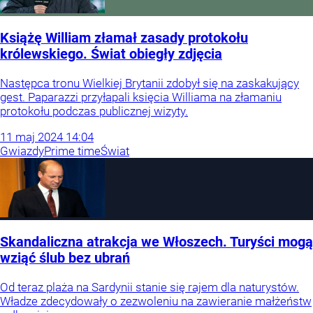
Książę William złamał zasady protokołu
królewskiego. Świat obiegły zdjęcia
Następca tronu Wielkiej Brytanii zdobył się na zaskakujący
gest. Paparazzi przyłapali księcia Williama na złamaniu
protokołu podczas publicznej wizyty.
11
maj
2024
14:04
Gwiazdy
Prime time
Świat
Skandaliczna atrakcja we Włoszech. Turyści mogą
wziąć ślub bez ubrań
Od teraz plaża na Sardynii stanie się rajem dla naturystów.
Władze zdecydowały o zezwoleniu na zawieranie małżeństw