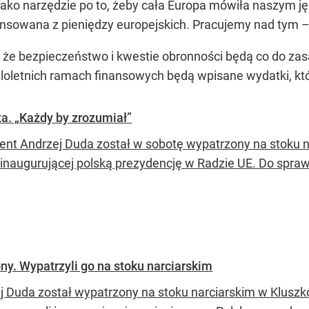
ako narzędzie po to, żeby cała Europa mówiła naszym 
ansowana z pieniędzy europejskich. Pracujemy nad tym 
 że bezpieczeństwo i kwestie obronności będą co do zasad
ieloletnich ramach finansowych będą wpisane wydatki, k
ta. „Każdy by zrozumiał”
ent Andrzej Duda został w sobotę wypatrzony na stoku nar
i inaugurującej polską prezydencję w Radzie UE. Do spra
y. Wypatrzyli go na stoku narciarskim
j Duda został wypatrzony na stoku narciarskim w Kluszk