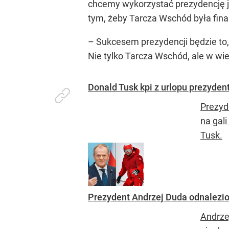
chcemy wykorzystać prezydencję j
tym, żeby Tarcza Wschód była fin
– Sukcesem prezydencji będzie to,
Nie tylko Tarcza Wschód, ale w w
Donald Tusk kpi z urlopu prezyden
Prezyd
na gal
Tusk.
Prezydent Andrzej Duda odnalezion
Andrze