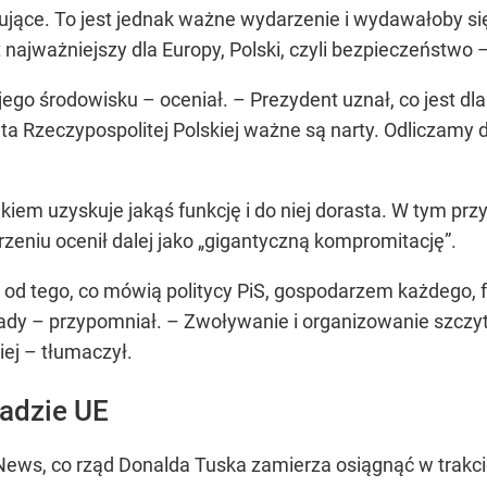
ące. To jest jednak ważne wydarzenie i wydawałoby się, 
t najważniejszy dla Europy, Polski, czyli bezpieczeństwo 
 jego środowisku – oceniał. – Prezydent uznał, co jest dl
a Rzeczypospolitej Polskiej ważne są narty. Odliczamy d
dkiem uzyskuje jakąś funkcję i do niej dorasta. W tym p
zeniu ocenił dalej jako „gigantyczną kompromitację”.
nie od tego, co mówią politycy PiS, gospodarzem każdego
rady – przypomniał. – Zwoływanie i organizowanie szczy
ej – tłumaczył.
adzie UE
ews, co rząd Donalda Tuska zamierza osiągnąć w trakcie p