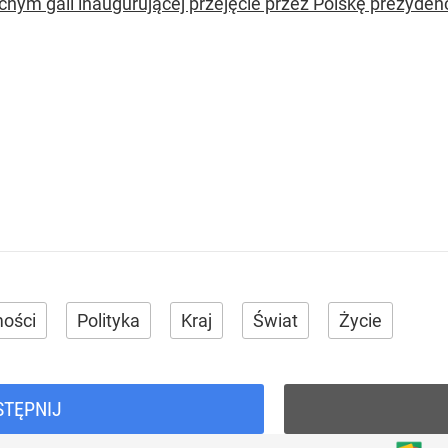
nym gali inaugurującej przejęcie przez Polskę prezydencj
ości
Polityka
Kraj
Świat
Życie
STĘPNIJ