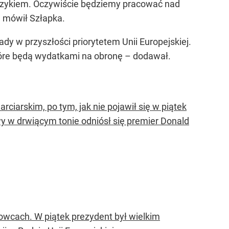
językiem. Oczywiście będziemy pracować nad
– mówił Szłapka.
y w przyszłości priorytetem Unii Europejskiej.
tóre będą wydatkami na obronę – dodawał.
ciarskim, po tym, jak nie pojawił się w piątek
wy w drwiącym tonie odniósł się premier Donald
owcach. W piątek prezydent był wielkim