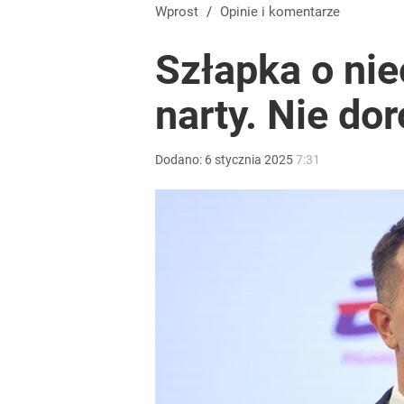
Wprost
/
Opinie i komentarze
Szłapka o ni
narty. Nie dor
Dodano:
6
stycznia
2025
7:31