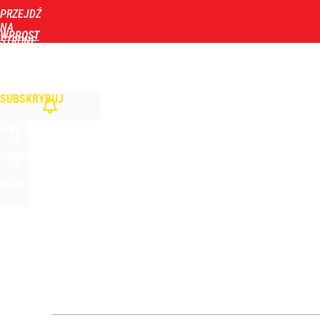
PRZEJDŹ
Udostępnij
3
Skomentuj
NA
WPROST
STRONĘ
GŁÓWNĄ
WIADOMOŚCI
POLITYKA
BIZNES
DOM
ZDROWIE
ROZRYWKA
TYGOD
SUBSKRYBUJ
ZALOGUJ
SZUKAJ
MENU