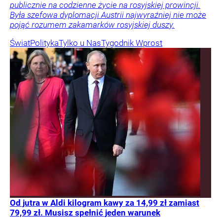
publicznie na codzienne życie na rosyjskiej prowincji.
Była szefowa dyplomacji Austrii najwyraźniej nie może
pojąć rozumem zakamarków rosyjskiej duszy.
Świat
Polityka
Tylko u Nas
Tygodnik Wprost
Od jutra w Aldi kilogram kawy za 14,99 zł zamiast
79,99 zł. Musisz spełnić jeden warunek