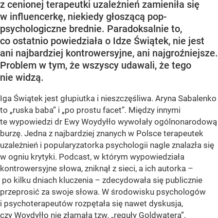
z cenionej terapeutki uzależnień zamieniła się
w influencerkę, niekiedy głoszącą pop-
psychologiczne brednie. Paradoksalnie to,
co ostatnio powiedziała o Idze Świątek, nie jest
ani najbardziej kontrowersyjne, ani najgroźniejsze.
Problem w tym, że wszyscy udawali, że tego
nie widzą.
Iga Świątek jest głupiutka i nieszczęśliwa. Aryna Sabalenko
to „ruska baba” i „po prostu facet”. Między innymi
te wypowiedzi dr Ewy Woydyłło wywołały ogólnonarodową
burzę. Jedna z najbardziej znanych w Polsce terapeutek
uzależnień i popularyzatorka psychologii nagle znalazła się
w ogniu krytyki. Podcast, w którym wypowiedziała
kontrowersyjne słowa, zniknął z sieci, a ich autorka –
po kilku dniach kluczenia – zdecydowała się publicznie
przeprosić za swoje słowa. W środowisku psychologów
i psychoterapeutów rozpętała się nawet dyskusja,
czy Woydyłło nie złamała tzw. „reguły Goldwatera”.