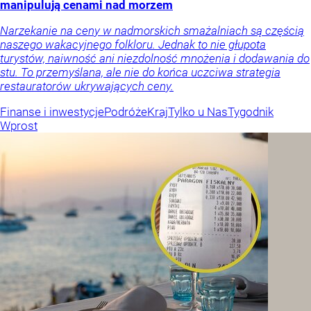
manipulują cenami nad morzem
Narzekanie na ceny w nadmorskich smażalniach są częścią
naszego wakacyjnego folkloru. Jednak to nie głupota
turystów, naiwność ani niezdolność mnożenia i dodawania do
stu. To przemyślana, ale nie do końca uczciwa strategia
restauratorów ukrywających ceny.
Finanse i inwestycje
Podróże
Kraj
Tylko u Nas
Tygodnik
Wprost