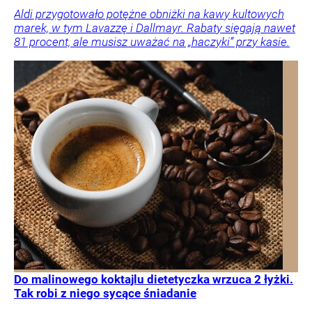
Aldi przygotowało potężne obniżki na kawy kultowych
marek, w tym Lavazzę i Dallmayr. Rabaty sięgają nawet
81 procent, ale musisz uważać na „haczyki” przy kasie.
Do malinowego koktajlu dietetyczka wrzuca 2 łyżki.
Tak robi z niego sycące śniadanie