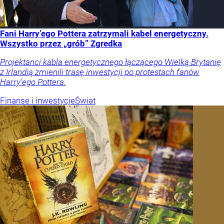
Fani Harry’ego Pottera zatrzymali kabel energetyczny.
Wszystko przez „grób” Zgredka
Projektanci kabla energetycznego łączącego Wielką Brytanię
z Irlandią zmienili trasę inwestycji po protestach fanów
Harry’ego Pottera.
Finanse i inwestycje
Świat