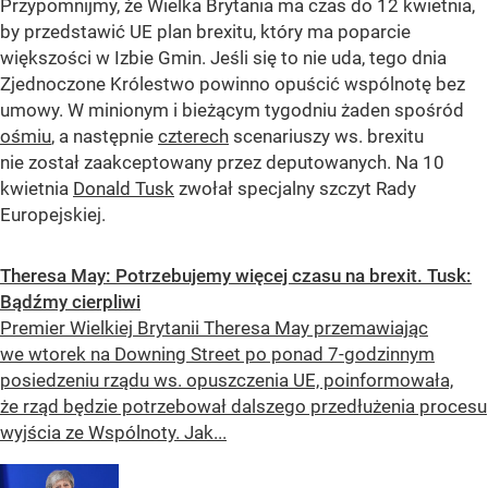
Przypomnijmy, że Wielka Brytania ma czas do 12 kwietnia,
by przedstawić UE plan brexitu, który ma poparcie
większości w Izbie Gmin. Jeśli się to nie uda, tego dnia
Zjednoczone Królestwo powinno opuścić wspólnotę bez
umowy. W minionym i bieżącym tygodniu żaden spośród
ośmiu
, a następnie
czterech
scenariuszy ws. brexitu
nie został zaakceptowany przez deputowanych. Na 10
kwietnia
Donald Tusk
zwołał specjalny szczyt Rady
Europejskiej.
Theresa May: Potrzebujemy więcej czasu na brexit. Tusk:
Bądźmy cierpliwi
Premier Wielkiej Brytanii Theresa May przemawiając
we wtorek na Downing Street po ponad 7-godzinnym
posiedzeniu rządu ws. opuszczenia UE, poinformowała,
że rząd będzie potrzebował dalszego przedłużenia procesu
wyjścia ze Wspólnoty. Jak...