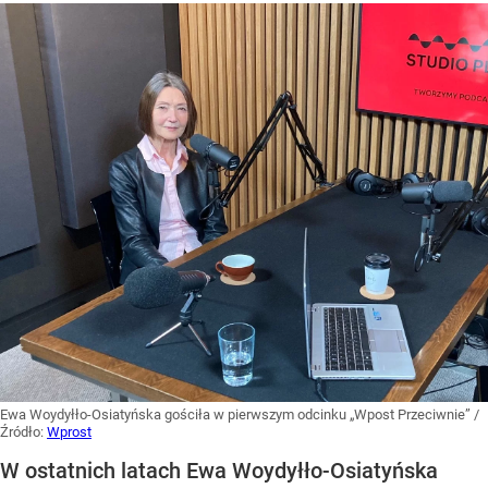
Ewa Woydyłło-Osiatyńska gościła w pierwszym odcinku „Wpost Przeciwnie”
/
Źródło:
Wprost
W ostatnich latach Ewa Woydyłło-Osiatyńska