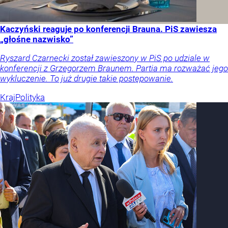
Kaczyński reaguje po konferencji Brauna. PiS zawiesza
„głośne nazwisko”
Ryszard Czarnecki został zawieszony w PiS po udziale w
konferencji z Grzegorzem Braunem. Partia ma rozważać jego
wykluczenie. To już drugie takie postępowanie.
Kraj
Polityka