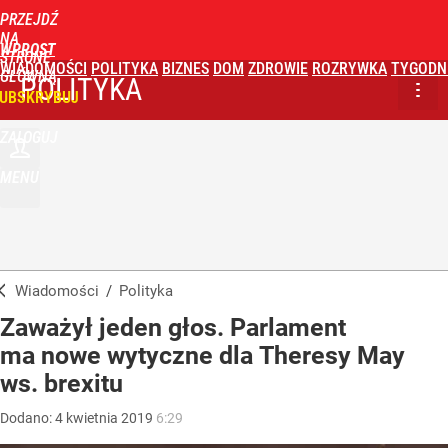
PRZEJDŹ
NA
WPROST
STRONĘ
WIADOMOŚCI
POLITYKA
BIZNES
DOM
ZDROWIE
ROZRYWKA
TYGODN
GŁÓWNĄ
POLITYKA
UBSKRYBUJ
ZALOGUJ
MENU
Wiadomości
/
Polityka
Zaważył jeden głos. Parlament
ma nowe wytyczne dla Theresy May
ws. brexitu
Dodano:
4
kwietnia
2019
6:29