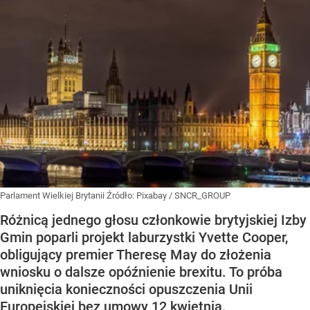
Parlament Wielkiej Brytanii
Źródło:
Pixabay
/
SNCR_GROUP
Różnicą jednego głosu członkowie brytyjskiej Izby
Gmin poparli projekt laburzystki Yvette Cooper,
obligujący premier Theresę May do złożenia
wniosku o dalsze opóźnienie brexitu. To próba
uniknięcia konieczności opuszczenia Unii
Europejskiej bez umowy 12 kwietnia.